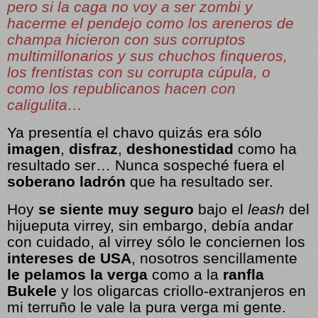
pero si la caga no voy a ser zombi y
hacerme el pendejo como los areneros de
champa hicieron con sus corruptos
multimillonarios y sus chuchos finqueros,
los frentistas con su corrupta cúpula, o
como los republicanos hacen con
caligulita…
Ya presentía el chavo quizás era sólo
imagen
,
disfraz
,
deshonestidad
como ha
resultado ser… Nunca sospeché fuera el
soberano ladrón
que ha resultado ser.
Hoy
se siente muy seguro
bajo el
leash
del
hijueputa virrey, sin embargo, debía andar
con cuidado, al virrey sólo le conciernen los
intereses de USA
, nosotros sencillamente
le pelamos la verga
como a la
ranfla
Bukele
y los oligarcas criollo-extranjeros en
mi terruño le vale la pura verga mi gente.