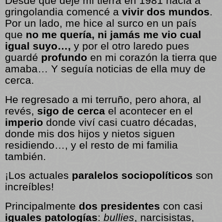
Desde que dejé mi tierra en 1981 hacia a
gringolandia comencé a
vivir dos mundos
.
Por un lado, me hice al surco en un país
que
no me quería, ni jamás me vio cual
igual suyo…,
y por el otro laredo pues
guardé
profundo
en mi corazón la tierra que
amaba… Y seguía noticias de ella muy de
cerca.
He regresado a mi terruño, pero ahora, al
revés,
sigo de cerca
el acontecer en el
imperio
donde viví casi cuatro décadas,
donde mis dos hijos y nietos siguen
residiendo…, y el resto de mi familia
también.
¡Los actuales
paralelos sociopolíticos
son
increíbles!
Principalmente
dos presidentes
con casi
iguales patologías
:
bullies
, narcisistas,