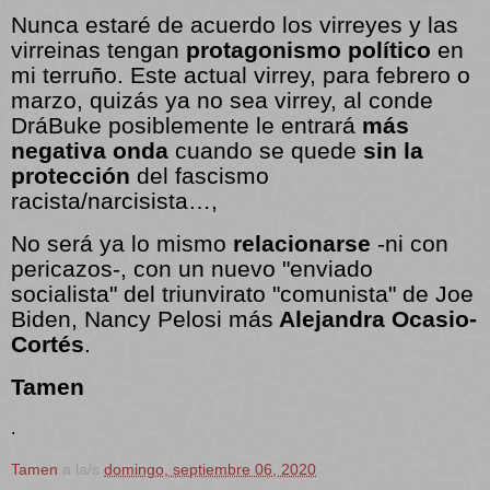
Nunca estaré de acuerdo los virreyes y las
virreinas tengan
protagonismo político
en
mi terruño. Este actual virrey, para febrero o
marzo, quizás ya no sea virrey, al conde
DráBuke posiblemente le entrará
más
negativa onda
cuando se quede
sin la
protección
del fascismo
racista/narcisista…,
No será ya lo mismo
relacionarse
-ni con
pericazos-, con un nuevo "enviado
socialista" del triunvirato "comunista" de Joe
Biden, Nancy Pelosi más
Alejandra Ocasio-
Cortés
.
Tamen
.
Tamen
a la/s
domingo, septiembre 06, 2020