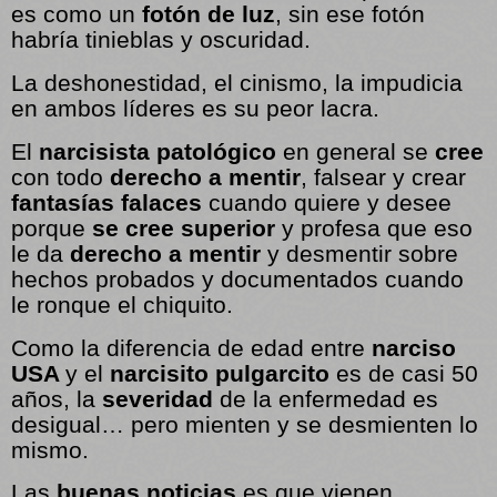
es como un
fotón de luz
, sin ese fotón
habría tinieblas y oscuridad.
La deshonestidad, el cinismo, la impudicia
en ambos líderes es su peor lacra.
El
narcisista patológico
en general se
cree
con todo
derecho a mentir
, falsear y crear
fantasías falaces
cuando quiere y desee
porque
se cree superior
y profesa que eso
le da
derecho a mentir
y desmentir sobre
hechos probados y documentados cuando
le ronque el chiquito.
Como la diferencia de edad entre
narciso
USA
y el
narcisito pulgarcito
es de casi 50
años, la
severidad
de la enfermedad es
desigual… pero mienten y se desmienten lo
mismo.
Las
buenas noticias
es que vienen