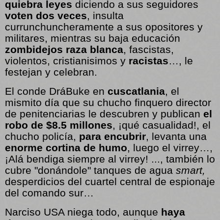
quiebra leyes
diciendo a sus seguidores
voten dos veces
, insulta
currunchuncheramente a sus opositores y
militares, mientras su baja educación
zombidejos raza blanca
, fascistas,
violentos, cristianisimos y
racistas
…, le
festejan y celebran.
El conde DráBuke en
cuscatlania
, el
mismito día que su chucho finquero director
de penitenciarias le descubren y publican
el
robo de $8.5 millones
, ¡qué casualidad!, el
chucho policía,
para encubrir
, levanta una
enorme cortina de humo
, luego el virrey…,
¡Alá bendiga siempre al virrey! ..., también lo
cubre "donándole" tanques de agua
smart,
desperdicios del cuartel central de espionaje
del comando sur…
Narciso USA niega todo, aunque
haya