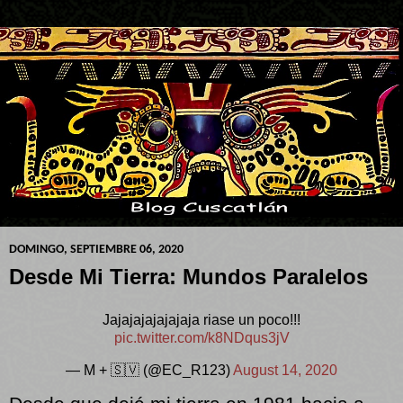
DOMINGO, SEPTIEMBRE 06, 2020
Desde Mi Tierra: Mundos Paralelos
Jajajajajajajaja riase un poco!!!
pic.twitter.com/k8NDqus3jV
— M + 🇸🇻 (@EC_R123)
August 14, 2020