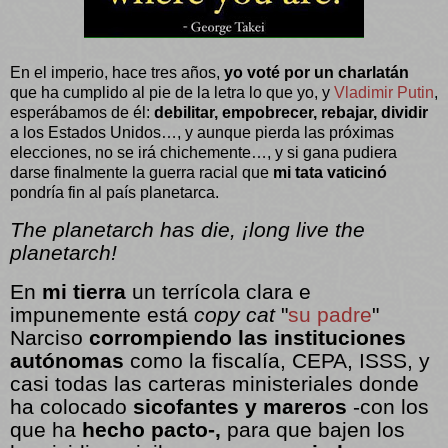
En el imperio, hace tres años,
yo voté por un charlatán
que ha cumplido al pie de la letra lo que yo, y
Vladimir Putin
,
esperábamos de él:
debilitar, empobrecer, rebajar, dividir
a los Estados Unidos…, y aunque pierda las próximas
elecciones, no se irá chichemente…, y si gana pudiera
darse finalmente la guerra racial que
mi tata vaticinó
pondría fin al país planetarca.
The planetarch has die, ¡long live the
planetarch!
En
mi tierra
un terrícola clara e
impunemente está
copy cat
"
su padre
"
Narciso
corrompiendo las instituciones
autónomas
como la fiscalía, CEPA, ISSS, y
casi todas las carteras ministeriales donde
ha colocado
sicofantes y mareros
-con los
que ha
hecho pacto-,
para que bajen los