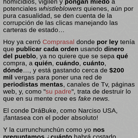
homicidios, vigilen y
pongan miedo
a
potenciales
whistleblowers
quienes, aún por
pura casualidad, se den cuenta de la
corrupción de las clicas manejando las
carteras de estado…
Hoy ya cerró
Comprasal
donde
por ley
tenía
que
publicar cada orden
usando
dinero
del pueblo
, ya no quiere que se sepa
qué
compra, a
quién
,
cuándo
,
cuánto
,
dónde
…, y está gastando cerca de
$200
mil
vergas para poner una red de
periodistas mentas
, canales de Tv, páginas
web, y, como "
su padre
", trata de destruir lo
que en su mente cree es
fake news.
El conde DráBuke, como Narciso USA,
¡fantasea con el poder absoluto!
Y la currunchunchún como yo
nos
preguntamos
¿
cuánto
habrá costado