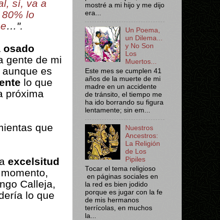
, sí, va a
mostré a mi hijo y me dijo
o 80% lo
era...
he
…".
Un Poema,
un Dilema...
y No Son
a osado
Los
a gente de mi
Muertos...
, aunque es
Este mes se cumplen 41
años de la muerte de mi
ente
lo que
madre en un accidente
la próxima
de tránsito, el tiempo me
ha ido borrando su figura
lentamente; sin em...
mientas que
Nuestros
Ancestros:
La Religión
de Los
la
excelsitud
Pipiles
Tocar el tema religioso
e momento,
en páginas sociales en
ingo Calleja,
la red es bien jodido
porque es jugar con la fe
dería lo que
de mis hermanos
terrícolas, en muchos
la...