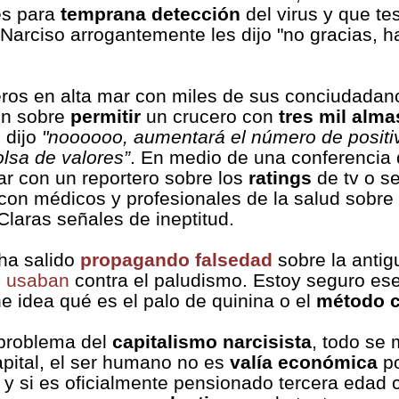
es para
temprana detección
del virus y que te
Narciso arrogantemente les dijo "no gracias, 
ros en alta mar con miles de sus conciudadan
on sobre
permitir
un crucero con
tres mil alma
 dijo
"noooooo, aumentará el número de positi
olsa de valores”
. En medio de una conferencia
ar con un reportero sobre los
ratings
de tv o s
con médicos y profesionales de la salud sobre 
aras señales de ineptitud.
ha salido
propagando falsedad
sobre la anti
s usaban
contra el paludismo. Estoy seguro es
he idea qué es el palo de quinina o el
método c
 problema del
capitalismo narcisista
, todo se
apital, el ser humano no es
valía económica
po
, y si es oficialmente pensionado tercera edad