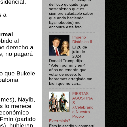
sidencial.
del loco quiquito (sigo
sosteniendo que es
s a
siempre saludable saber
que anda haciendo
Eysinoboobo) me
encontré esta foto...
ormal
Imperio
bido al
Distópico II
ne derecho a
El 26 de
julio de
le, no pagará
2024
Donald Trump dijo:
“Voten por mí y en 4
años no tendrán que
lo que Bukele
votar de nuevo, lo
 paloma
habremos arreglado tan
bien que no van...
FIESTAS
n mes), Nayib,
AGOSTINA
S:
s lo merece
¿Celebrand
r económico
o Nuestro
Propio
 Fmln (partido
Exterminio?
os), hubieran
Esto lo escribí y compartí