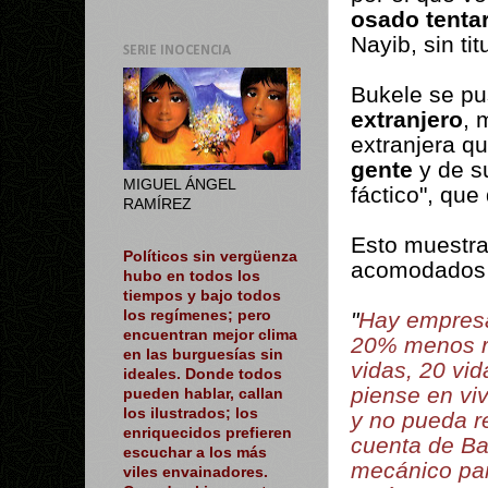
osado tentar
Nayib, sin ti
SERIE INOCENCIA
Bukele se pu
extranjero
, 
extranjera q
gente
y de su
MIGUEL ÁNGEL
fáctico", que
RAMÍREZ
Esto muestra
Políticos sin vergüenza
acomodados d
hubo en todos los
tiempos y bajo todos
"
Hay empresa
los regímenes; pero
encuentran mejor clima
20% menos ri
en las burguesías sin
vidas, 20 vid
ideales. Donde todos
piense en vi
pueden hablar, callan
los ilustrados; los
y no pueda r
enriquecidos prefieren
cuenta de Ba
escuchar a los más
mecánico par
viles envainadores.