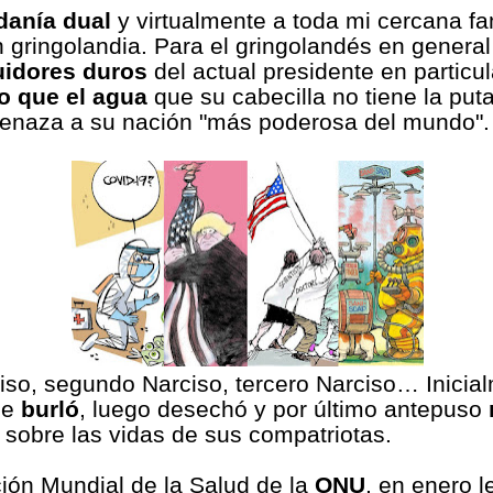
danía dual
y virtualmente a toda mi cercana fa
n gringolandia. Para el gringolandés en general
idores duros
del actual presidente en particul
o que el agua
que su cabecilla no tiene la put
enaza a su nación "más poderosa del mundo".
iso, segundo Narciso, tercero Narciso… Inicia
se
burló
, luego desechó y por último antepuso
sobre las vidas de sus compatriotas.
ión Mundial de la Salud de la
ONU
, en enero l