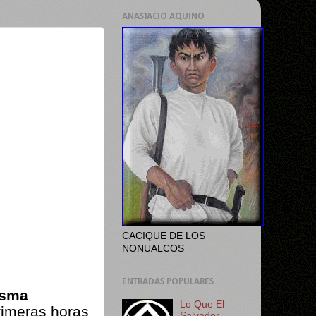
ANASTACIO AQUINO
CACIQUE DE LOS
NONUALCOS
ENTRADAS POPULARES
esma
Lo Que El
rimeras horas
Salvador