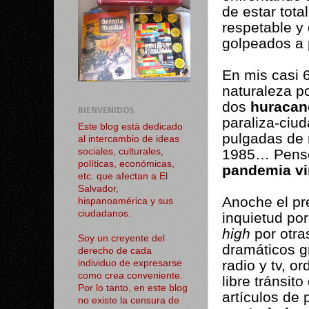
de estar tot
respetable y
golpeados a
En mis casi 6
naturaleza p
dos
huracan
BIENVENIDOS
paraliza-ciu
Este blog está dedicado
pulgadas de 
al intercambio de ideas
1985… Pens
sociales, culturales,
políticas, económicas,
pandemia
vi
etc. que afectan a El
Salvador,
Anoche el pr
hispanoamérica y sus
ciudadanos.
inquietud por
high
por otra
Soy un creyente del
dramáticos g
derecho de cada
radio y tv, o
individuo de expresarse
como crea conveniente.
libre tránsit
Por lo tanto, en este blog
artículos d
no existe la censura de