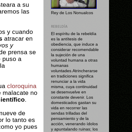
steara a su
haremos las
Rey de Los Nonualcos
REBELDÍA
os y cuando
El espíritu de la rebeldía
s
atracar en
es la antítesis de
vos y
obediencia, que induce a
considerar recomendable
 de prensa se
la sujeción de una
e puso a
voluntad humana a otras
la
humanas
voluntades.Atrincherarse
en tradiciones significa
renunciar a la vida
gua
cloroquina
misma, cuya continuidad
e malacate no
se desenvuelve en
constante devenir. Los
ientífico
.
domesticados gastan su
vida en recorrer las
 mueve de
sendas trilladas del
r lo tanto es
pensamiento y de la
acción, venerando ídolos
 como yo pues
y apuntalando ruinas; los