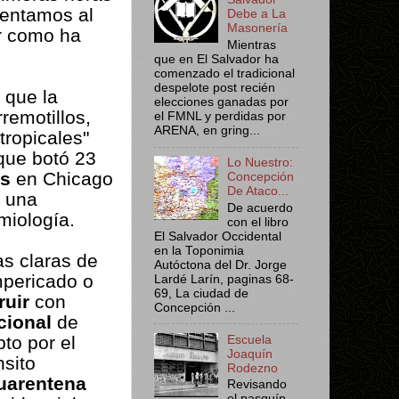
rentamos al
Debe a La
Masonería
ar como ha
Mientras
que en El Salvador ha
comenzado el tradicional
despelote post recién
 que la
elecciones ganadas por
rremotillos,
el FMNL y perdidas por
ARENA, en gring...
tropicales"
que botó
23
Lo Nuestro:
us
en Chicago
Concepción
De Ataco...
 una
De acuerdo
miología.
con el libro
El Salvador Occidental
en la Toponimia
s claras de
Autóctona del Dr. Jorge
mpericado o
Lardé Larín, paginas 68-
69, La ciudad de
ruir
con
Concepción ...
cional
de
pto por el
Escuela
Joaquín
nsito
Rodezno
uarentena
Revisando
el pasquín