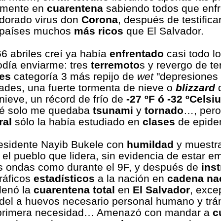
almente en
cuarentena
sabiendo todos que enf
 dorado virus don
Corona
, después de testific
 países muchos
más ricos
que El Salvador.
6 abriles creí ya había
enfrentado
casi todo lo
odía enviarme: tres
terremoto
s y revergo de te
es
categoría 3 más repijo de
wet
"depresiones 
dades, una fuerte tormenta de nieve o
blizzard
nieve, un récord de frío de
-27 ºF ó -32 ºCelsi
é solo me quedaba
tsunami
y
tornado
…, pero
ral
sólo la había estudiado en
clases
de epide
esidente Nayib Bukele con
humildad
y muestra
 el pueblo que lidera, sin evidencia de estar e
s ondas como durante el 9F, y después de
inst
ráficos
estadísticos
a la nación en
cadena na
rdenó la
cuarentena total
en
El Salvador
, exce
o del a huevos necesario personal humano y trá
e primera necesidad… Amenazó con mandar a
c