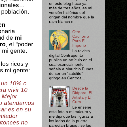
en este blog hace ya
cionales…
más de tres años, es mi
 población.
versión histórico del
origen del nombre que la
raza blanca e...
en
onaria
Otro
lud de
mi
Cachorro
Para El
ro
, el "poder
Imperio
 mi gente.
La revista
digital Contrapunto
publica un artículo en el
os ricos y
cual esencialmente
s mi gente:
señala a Mauricio Funes
de ser un “satélite”
gringo en Centroa...
 un 10% o
Desde la
a vivir 10
Diápora: El
. Mejor
Artista y El
 lo atendamos
Cura
Le enseñé
ar es en su
esta foto a mi múcura y
tilador
me dijo que las figuras a
los lados de la puerta
ntonces no
parecían brujos , se las