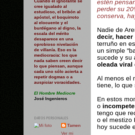
estén pensan
Cuando el ignorante se
cree igualado al
perder su 20%
estudioso, el bribón al
conserva, ha
apóstol, el boquirroto
al elocuente y el
burdégano al digno, la
Nadie de Aren
escala del mérito
decir, hacer
desaparece en una
terruño en e
oprobioso nivelación
un simple "b
de villanía. Eso es la
mediocracia: los que
sucede y su a
nada saben creen decir
oleada viral
lo que piensan, aunque
cada uno sólo acierta a
Al menos el 
repetir dogmas o a
auspiciar voracidades.
tiene, lo que
El Hombre Mediocre
En estos mome
José Ingenieros
o
incompete
tengo que rec
o el mestizo
DATOS PERSONALES
hoy sucede en
Tamen
Ver mi