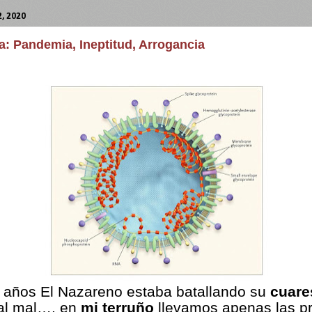
, 2020
a: Pandemia, Ineptitud, Arrogancia
 años El Nazareno estaba batallando su
cuar
 al mal…, en
mi terruño
llevamos apenas las p