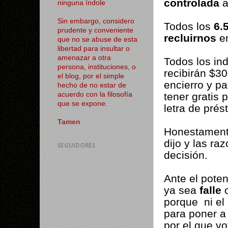
controlada
a
ninguna índole
Sin embargo, considero
Todos los
6.
prudente y conveniente
recluirnos
en
que no se abuse de esta
libertad para insultar o
amenazar a otra
Todos los in
persona, instituciones, o
recibirán $3
el blog, por el simple
encierro y pa
hecho de no estar de
tener gratis 
acuerdo con la filosofía
que se expone.
letra de pré
Tamen
Honestament
dijo y las ra
SEGUIDORES
decisión.
Ante el poten
ya sea
falle
porque
ni e
para poner a 
por el que v