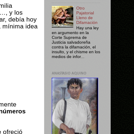
milia
Otro
…, y los
Pajatorial
Lleno de
ar, debía hoy
Difamación
a mínima idea
Hay una ley
en argumento en la
Corte Suprema de
Justicia salvadoreña
contra la difamación, el
insulto, y el chisme en los
medios de infor...
ANASTASIO AQUINO
lmente
números
e ofreció