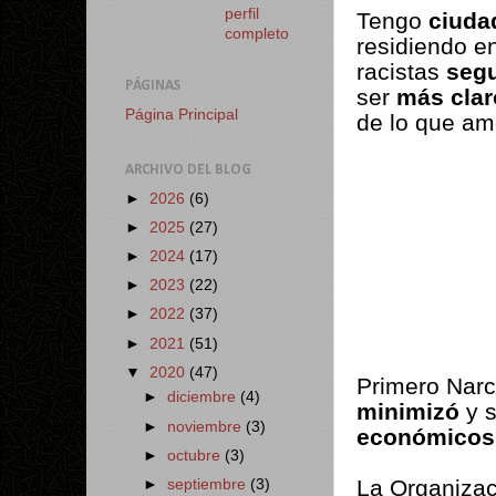
perfil
Tengo
ciuda
completo
residiendo e
racistas
segu
PÁGINAS
ser
más clar
Página Principal
de lo que am
ARCHIVO DEL BLOG
►
2026
(6)
►
2025
(27)
►
2024
(17)
►
2023
(22)
►
2022
(37)
►
2021
(51)
▼
2020
(47)
Primero Narc
►
diciembre
(4)
minimizó
y 
►
noviembre
(3)
económicos
►
octubre
(3)
La Organizac
►
septiembre
(3)