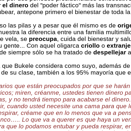
 el dinero
del "poder fáctico" más las transna
tubear, antepone primero el bienestar de toda la
so las pilas y a pesar que él mismo es de
orig
muestra la diferencia entre una familia multimill
ue vela, se
preocupa
, cuida del bienestar y sa
 gente... Con aquel oligarca
criollo
o
extranje
 de siempre sólo se ha tratado de
despellejar
a
 que Bukele considera como suyo, además de l
e su clase, también a los 95% mayoría que e
rios que están preocupados por que se harán
cos; miren, créanme, ustedes tienen dinero par
as, y no tendrá tiempo para acabarse el dinero
vir, cuando usted necesite una cama para que
espirar, créame que en lo menos que va a pens
nco….. Lo que va a querer es que haya un ven
a que lo podamos entubar y pueda respirar, e