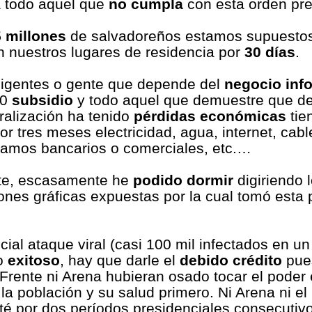
 todo aquel que
no cumpla
con esta orden pre
5 millones
de salvadoreños estamos supuesto
 nuestros lugares de residencia por
30 días
.
digentes o gente que depende del
negocio inf
00
subsidio
y todo aquel que demuestre que de
ralización ha tenido
pérdidas económicas
tie
por tres meses electricidad, agua, internet, cab
stamos bancarios o comerciales, etc.…
e, escasamente he
podido dormir
digiriendo 
zones gráficas expuestas por la cual tomó esta
cial ataque viral (casi 100 mil infectados en u
o
exitoso
, hay que darle el
debido crédito
pue
l Frente ni Arena hubieran osado tocar el pode
la población y su salud primero. Ni Arena ni el
oté por dos períodos presidenciales consecutiv