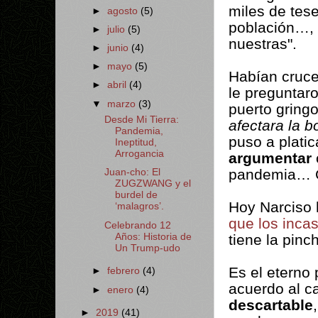
miles de tes
►
agosto
(5)
población…, 
►
julio
(5)
nuestras".
►
junio
(4)
►
mayo
(5)
Habían cruce
►
abril
(4)
le preguntar
▼
marzo
(3)
puerto gringo
Desde Mi Tierra:
afectara la b
Pandemia,
puso a platic
Ineptitud,
Arrogancia
argumentar
pandemia… Cl
Juan-cho: El
ZUGZWANG y el
burdel de
Hoy Narciso 
‘malagros’.
que los inca
Celebrando 12
tiene la pinc
Años: Historia de
Un Trump-udo
Es el eterno
►
febrero
(4)
acuerdo al c
►
enero
(4)
descartable
►
2019
(41)