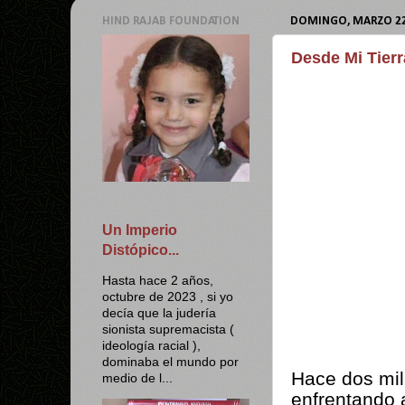
HIND RAJAB FOUNDATION
DOMINGO, MARZO 22
Desde Mi Tierr
Un Imperio
Distópico...
Hasta hace 2 años,
octubre de 2023 , si yo
decía que la judería
sionista supremacista (
ideología racial ),
dominaba el mundo por
Hace dos mil
medio de l...
enfrentando