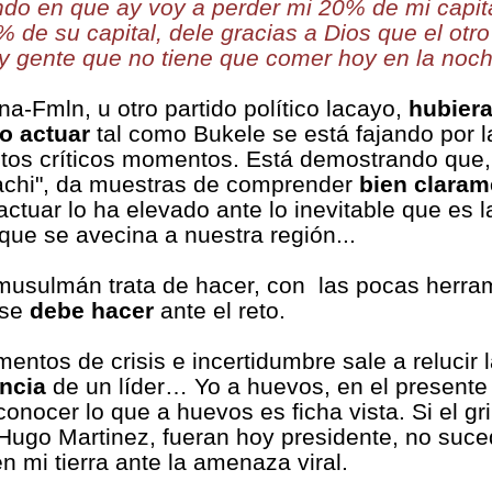
do en que ay voy a perder mi 20% de mi capital
 de su capital, dele gracias a Dios que el otr
y gente que no tiene que comer hoy en la noc
a-Fmln, u otro partido político lacayo,
hubier
 o actuar
tal como Bukele se está fajando por l
stos críticos momentos. Está demostrando que
achi", da muestras de comprender
bien claram
ctuar lo ha elevado ante lo inevitable que es 
que se avecina a nuestra región...
musulmán trata de hacer, con
las pocas herra
 se
debe hacer
ante el reto.
ntos de crisis e incertidumbre sale a relucir 
ncia
de un líder… Yo a huevos, en el present
onocer lo que a huevos es ficha vista. Si el gr
 Hugo Martinez, fueran hoy presidente, no suce
 mi tierra ante la amenaza viral.