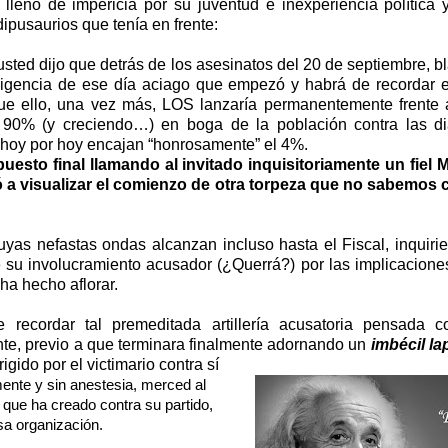
lleno de impericia por su juventud e inexperiencia política 
dipusaurios que tenía en frente:
sted dijo que detrás de los asesinatos del 20 de septiembre, b
xigencia de ese día aciago que empezó y habrá de recordar e
e ello, una vez más, LOS lanzaría permanentemente frente 
 90% (y creciendo…) en boga de la población contra las di
 hoy por hoy encajan “honrosamente” el 4%.
uesto final llamando al invitado inquisitoriamente un fiel
 a visualizar el comienzo de otra torpeza que no sabemos c
uyas nefastas ondas alcanzan incluso hasta el Fiscal, inquir
 su involucramiento acusador (¿Querrá?) por las implicaciones
 hecho aflorar.
e recordar tal premeditada artillería acusatoria pensada
ante, previo a que terminara finalmente adornando un
imbécil l
rigido por el victimario contra sí
ente y sin anestesia, merced al
que ha creado contra su partido,
sa organización.