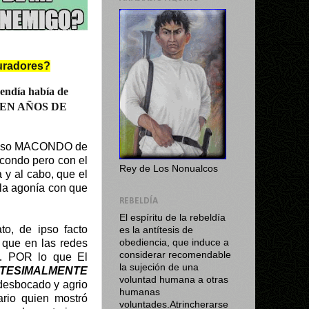
uradores?
uendía había de
IEN AÑOS DE
moso MACONDO de
acondo pero con el
Rey de Los Nonualcos
a y al cabo, que el
 la agonía con que
REBELDÍA
El espíritu de la rebeldía
o, de ipso facto
es la antítesis de
 que en las redes
obediencia, que induce a
considerar recomendable
la… POR lo que El
la sujeción de una
NITESIMALMENTE
voluntad humana a otras
desbocado y agrio
humanas
ario quien mostró
voluntades.Atrincherarse