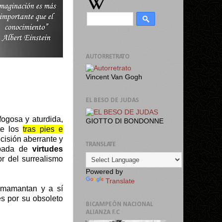
AUTORRETRATO
Vincent Van Gogh
EL BESO DE JUDAS
ogosa y aturdida,
GIOTTO DI BONDONNE
te los
tras pies e
ecisión aberrante y
TRANSLATE
ropada de
virtudes
or del surrealismo
Powered by
Translate
 amamantan y a sí
es por su obsoleto
BICAMPEÓN NACIONAL
ALIANZA F.C