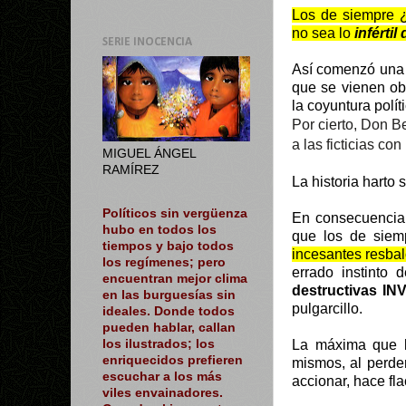
Los de siempre 
no sea lo
infértil
SERIE INOCENCIA
Así comenzó una 
que se vienen ob
la coyuntura polít
Por cierto, Don Bet
a las ficticias co
MIGUEL ÁNGEL
RAMÍREZ
La historia harto 
Políticos sin vergüenza
En consecuencia 
hubo en todos los
que los de siemp
tiempos y bajo todos
incesantes resba
los regímenes; pero
errado instinto
encuentran mejor clima
destructivas I
en las burguesías sin
pulgarcillo.
ideales. Donde todos
pueden hablar, callan
La máxima que lo
los ilustrados; los
enriquecidos prefieren
mismos, al perder
escuchar a los más
accionar, hace fl
viles envainadores.