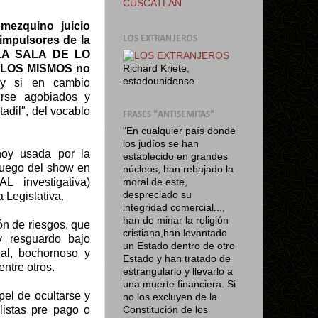
CUSCATLÁN
u
mezquino juicio
impulsores de la
LOS EXTRANJEROS
 LA SALA DE LO
 ELLOS MISMOS no
Richard Kriete,
estadounidense
 si en cambio
irse agobiados y
adil", del vocablo
FRASES "ANTISEMITAS"
"En cualquier país donde
los judíos se han
hoy usada por la
establecido en grandes
(luego del show en
núcleos, han rebajado la
L investigativa)
moral de este,
despreciado su
Legislativa.
integridad comercial...,
han de minar la religión
ón de riesgos, que
cristiana,han levantado
y resguardo bajo
un Estado dentro de otro
gal, bochornoso y
Estado y han tratado de
ntre otros.
estrangularlo y llevarlo a
una muerte financiera. Si
pel de ocultarse y
no los excluyen de la
istas pre pago o
Constitución de los