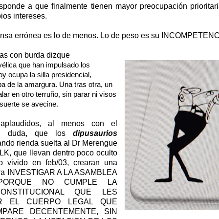
esponde a que finalmente tienen mayor preocupación prioritari
ios intereses.
ensa errónea es lo de menos. Lo de peso es su INCOMPETENC
ras con burda dizque
vélica que han impulsado los
y ocupa la silla presidencial,
a de la amargura. Una tras otra, un
alar en otro terruño, sin parar ni visos
 suerte se avecine.
aplaudidos, al menos con el
la duda, que los
dipusaurios
ndo rienda suelta al Dr Merengue
LK, que llevan dentro poco oculto
o vivido en feb/03, crearan una
para INVESTIGAR A LA ASAMBLEA
A PORQUE NO CUMPLE LA
ONSTITUCIONAL QUE LES
R EL CUERPO LEGAL QUE
MPARE DECENTEMENTE, SIN