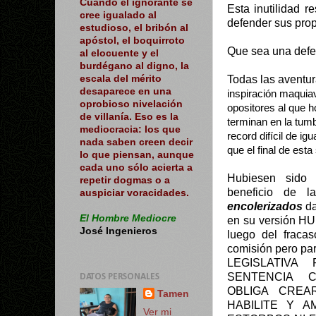
Cuando el ignorante se
Esta inutilidad r
cree igualado al
defender sus prop
estudioso, el bribón al
apóstol, el boquirroto
Que sea una def
al elocuente y el
burdégano al digno, la
Todas las aventu
escala del mérito
desaparece en una
inspiración maquia
oprobioso nivelación
opositores al que ho
de villanía. Eso es la
terminan en la tumb
mediocracia: los que
record difícil de igu
nada saben creen decir
que el final de esta
lo que piensan, aunque
cada uno sólo acierta a
Hubiesen sido 
repetir dogmas o a
beneficio de 
auspiciar voracidades.
encolerizados
da
El Hombre Mediocre
en su versión HU
José Ingenieros
luego del fracas
comisión pero 
LEGISLATIV
SENTENCIA C
DATOS PERSONALES
OBLIGA CREA
Tamen
HABILITE Y A
Ver mi