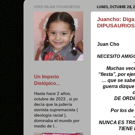
HIND RAJAB FOUNDATION
LUNES, OCTUBRE 28, 
Juancho: Diga
DIPUSAURIOS
Juan Cho
NECESITO AMIG
-
Muchas vece
“fiesta”, por e
Un Imperio
… que se sab
Distópico...
guerra dizqu
Hasta hace 2 años,
DE ORDI
octubre de 2023 , si yo
decía que la judería
sionista supremacista (
Por los d
ideología racial ),
-
dominaba el mundo por
NUNCA ES TRI
medio de l...
TIENE 