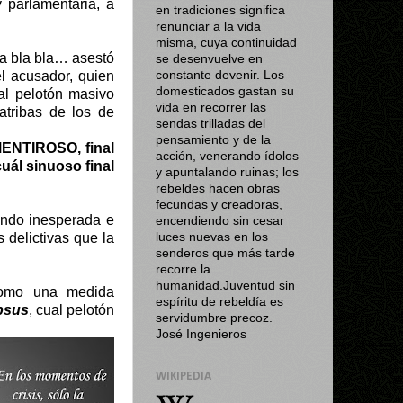
y parlamentaria, a
en tradiciones significa
renunciar a la vida
misma, cuya continuidad
la bla bla… asestó
se desenvuelve en
l acusador, quien
constante devenir. Los
domesticados gastan su
al pelotón masivo
vida en recorrer las
atribas de los de
sendas trilladas del
pensamiento y de la
 MENTIROSO, final
acción, venerando ídolos
uál sinuoso final
y apuntalando ruinas; los
rebeldes hacen obras
fecundas y creadoras,
iendo inesperada e
encendiendo sin cesar
 delictivas que la
luces nuevas en los
senderos que más tarde
recorre la
humanidad.Juventud sin
 como una medida
espíritu de rebeldía es
apsus
, cual pelotón
servidumbre precoz.
José Ingenieros
WIKIPEDIA