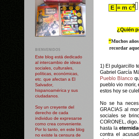
2
E
=
m c
¿Quién p
“
Muchos años d
recordar aquel
BIENVENIDOS
Este blog está dedicado
al intercambio de ideas
1)
El pulgarcillo 
sociales, culturales,
Gabriel García Má
políticas, económicas,
Pueblo Blanco
qu
etc. que afectan a El
pueblo vio morir, 
Salvador,
estos hoy se cule
hispanoamérica y sus
ciudadanos.
No se ha necesi
Soy un creyente del
GRACIAS al monit
derecho de cada
sociales se bri
individuo de expresarse
CORONEL, digo… E
como crea conveniente.
hasta la
eternida
Por lo tanto, en este blog
contra el acusad
no existe la censura de