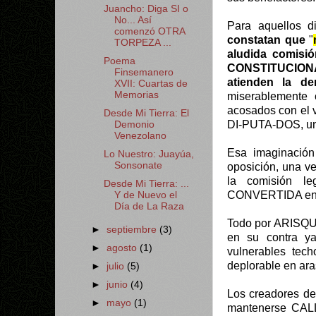
Juancho: Diga SI o
No... Así
Para aquellos d
comenzó OTRA
constatan que
"
TORPEZA ...
aludida comis
Poema
CONSTITUCIONAL
Finsemanero
atienden la de
XVII: Cuartas de
Memorias
miserablemente 
acosados con el v
Desde Mi Tierra: El
DI-PUTA-DOS, una
Demonio
Venezolano
Esa imaginación
Lo Nuestro: Juayúa,
Sonsonate
oposición, una ve
la comisión le
Desde Mi Tierra: ...
CONVERTIDA en un
Y de Nuevo el
Día de La Raza
Todo por ARISQUI
►
septiembre
(3)
en su contra ya
►
agosto
(1)
vulnerables tech
deplorable en aras
►
julio
(5)
►
junio
(4)
Los creadores de 
►
mayo
(1)
mantenerse CALL