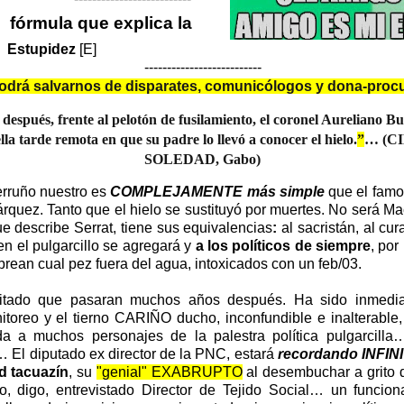
fórmula que explica la
Estupidez
[E]
--------------------------
odrá salvarnos de disparates, comunicólogos y dona-proc
espués, frente al pelotón de fusilamiento, el coronel Aureliano B
la tarde remota en que su padre lo llevó a conocer el hielo.
”
… (C
SOLEDAD, Gabo)
terruño nuestro es
COMPLEJAMENTE más simple
que el fa
rquez. Tanto que el hielo se sustituyó por muertes. No será M
e describe Serrat, tiene sus equivalencias
:
al sacristán, al cur
en el pulgarcillo se agregará y
a los políticos de siempre
, por
brean cual pez fuera del agua, intoxicados con un feb/03.
tado que pasaran muchos años después. Ha sido inmediat
oreo y el tierno CARIÑO ducho, inconfundible e inalterable,
nda a muchos personajes de la palestra política pulgarcil
l diputado ex director de la PNC, estará
recordando INFI
d tacuazín
, su
"genial" EXABRUPTO
al desembuchar a grito 
o, digo, entrevistado Director de Tejido Social… un funcion