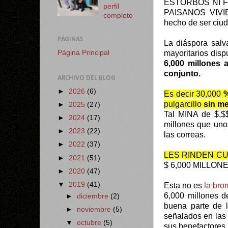
ESTORBOS NI F
perfil
PAISANOS VIVIE
completo
hecho de ser ciu
PÁGINAS
La diáspora salv
mayoritarios disp
Página Principal
6,000 millones 
conjunto.
ARCHIVO DEL BLOG
►
2026
(6)
Es decir 30,000
pulgarcillo
sin me
►
2025
(27)
Tal MINA de $,$$
►
2024
(17)
millones que unos
►
2023
(22)
las correas.
►
2022
(37)
LES RINDEN C
►
2021
(51)
$ 6,000 MILLONE
►
2020
(47)
▼
2019
(41)
Esta no es
la br
6,000 millones d
►
diciembre
(2)
buena parte de l
►
noviembre
(5)
señalados en las 
▼
octubre
(5)
sus benefactores.