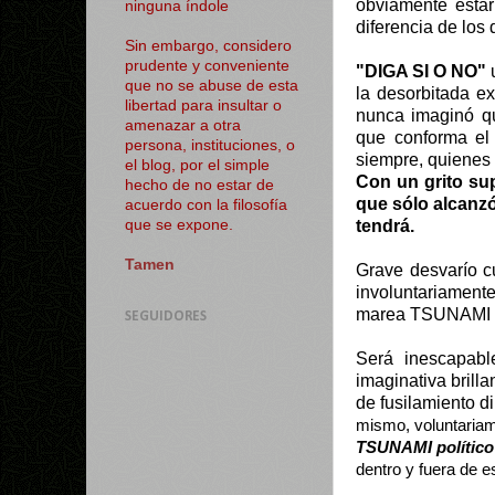
obviamente estar 
ninguna índole
diferencia de los 
Sin embargo, considero
prudente y conveniente
"DIGA SI O NO"
u
que no se abuse de esta
la desorbitada e
libertad para insultar o
nunca imaginó qu
amenazar a otra
que conforma el
persona, instituciones, o
siempre, quienes
el blog, por el simple
Con un grito sup
hecho de no estar de
que sólo alcanzó
acuerdo con la filosofía
tendrá.
que se expone.
Tamen
Grave desvarío c
involuntariamente
marea TSUNAMI ha
SEGUIDORES
Será inescapabl
imaginativa brill
de fusilamiento di
mismo, voluntariam
TSUNAMI político
dentro y fuera de e