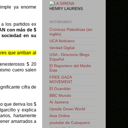
imple ya enorme
HENRY LAURENS
NOTIMUNDO
 a los partidos ex
AN con más de $
Crónicas Palestinas (en
inglés)
a sociedad en su
UCA Noticiero
Verdad Digital
res que arriban al
USA - Directorio Blogs
Español
menesterosos $ 20
El Reportero del Medio
 mismo cuero salen
Este
FREE GAZA
MOVEMENT
ificante cifra de
El Guardián
BBC Mundo
Al Jazeera
 que deriva los $
Upside Down World
arcillo y explica
arios, hartamente
Asia Online
ntener amarrados a
youtube de Cutuquero