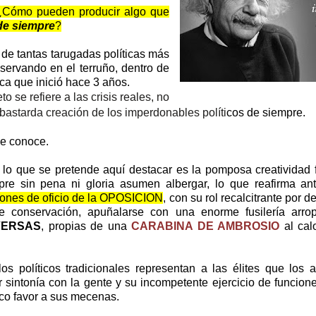
¿Cómo pueden producir algo que
 de siempre
?
de tantas tarugadas políticas más
servando en el terruño, dentro de
ica que inició hace 3 años.
o se refiere a las crisis reales, no 
n bastarda creación de los
 imperdonables políti
cos de siempre.
se conoce.
lo que se pretende aquí destacar es la pomposa creatividad f
re sin pena ni gloria asumen albergar, lo que reafirma an
lones de oficio de la OPOSICION
, con su rol recalcitrante por d
 de conservación, apuñalarse con una enorme fusilería ar
NVERSAS
, propias de una
CARABINA DE AMBROSIO
al cal
s políticos tradicionales representan a las élites que los
 sintonía con la gente y su incompetente ejercicio de funcion
aco favor a sus mecenas.