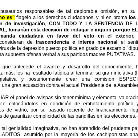
ipusaurios responsables de tal deplorable omisión, en s
no es"
flagelo a los derechos ciudadanos, y ni en broma
los 
ión de investigación, CON TODO Y LA SENTENCIA DE
, tomarían esta decisión de indagar e inquirir porque
manda ciudadana en favor del voto en el exterior,
y
consideran de
trascendencia e interés nacional
el sent
irus de la depresión puerco política en grado de escarnio "diput
 supuesta ofensa verbal a sus partidos madres PUTATIVAS.
 que antecede el avance y desarrollo del conocimiento, 
z más, les ha resultado fatídica al terminar su gran iniciativa 
gislativa y posteriormente crear una comisión ESPECIA
a gran acusación contra el actual Presidente de la Asamblea 
AR el panel de avispas sin tener mínima y elemental valoraci
ce colocándolos en condición de embotamiento político 
os de vidrio, por su pasado reciente de financiamiento ile
 de garantizar complicidad de las pandillas en las elecciones, e
tal genialidad imaginativa, no han aprendido del prudente pa
ADITOS, asumido por la mayoría de los cachiporristas anal