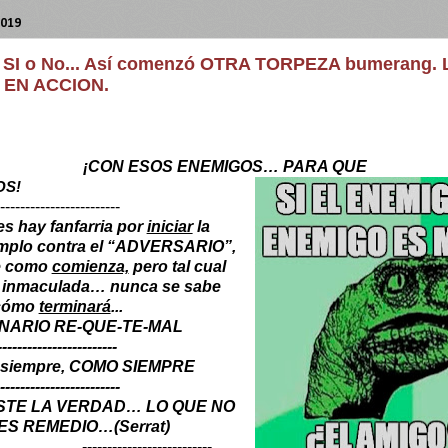
2019
 SI o No... Así comenzó OTRA TORPEZA bumerang.
 EN ACCION.
¡CON ESOS ENEMIGOS… PARA QUE
OS!
------------------------
s hay fanfarria por
iniciar
la
jemplo contra el “ADVERSARIO”,
e como
comienza,
pero tal cual
e inmaculada… nunca se sabe
cómo
terminará
...
NARIO RE-QUE-TE-MAL
------------------------
e siempre, COMO SIEMPRE
------------------------
STE LA VERDAD… LO QUE NO
ES REMEDIO…(Serrat)
--------------------------