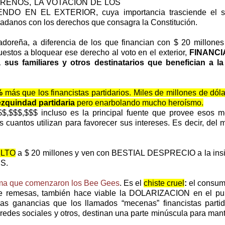
RENOS, LA VOTACION DE LOS
NDO EN EL EXTERIOR, cuya importancia trasciende el s
dadanos con los derechos que consagra la Constitución.
adoreña, a diferencia de los que financian con $ 20 millones
uestos a bloquear ese derecho al voto en el exterior,
FINANCI
a sus familiares y otros destinatarios que benefician a l
%
más que los financistas partidarios. Miles de millones de dóla
zquindad partidaria
pero enarbolando mucho heroísmo.
$,$$$,$$$ incluso es la principal fuente que provee esos 
 cuantos utilizan para favorecer sus intereses. Es decir, del
ULTO
a $ 20 millones y ven con BESTIAL DESPRECIO a la insign
S.
oma que comenzaron los Bee Gees
. Es el
chiste cruel
:
el consumo
e remesas, también hace viable la DOLARIZACION en el pulg
as ganancias que los llamados “mecenas” financistas partid
redes sociales y otros, destinan una parte minúscula para ma