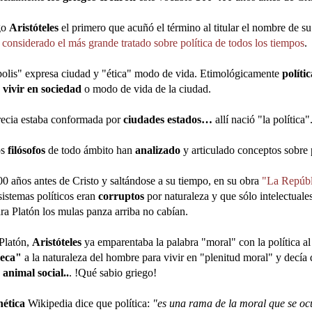
ego
Aristóteles
el primero que acuñó el término al titular el nombre de 
s
considerado el más grande tratado sobre política de todos los tiempos
.
polis" expresa ciudad y "ética" modo de vida. Etimológicamente
políti
 vivir en sociedad
o modo de vida de la ciudad.
ecia estaba conformada por
ciudades estados…
allí nació "la política"
os
filósofos
de todo ámbito han
analizado
y articulado conceptos sobre p
00 años antes de Cristo y saltándose a su tiempo,
en su obra
"La Repúbl
sistemas políticos eran
corruptos
por naturaleza y que sólo intelectuales
ara Platón los mulas panza arriba no cabían.
Platón,
Aristóteles
ya emparentaba la palabra "moral" con la política al
seca"
a la naturaleza del hombre para vivir en "plenitud moral" y decía
o
animal social..
. !Qué sabio griego!
nética
Wikipedia dice que política:
"es una rama de la moral que se ocu