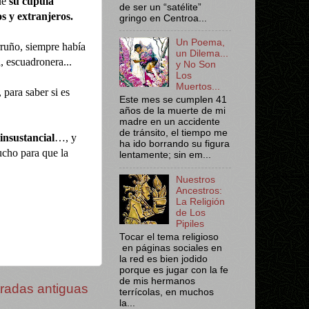
ue
su cúpula
de ser un “satélite”
s y extranjeros.
gringo en Centroa...
Un Poema,
rruño, siempre había
un Dilema...
a, escuadronera...
y No Son
Los
Muertos...
, para saber si es
Este mes se cumplen 41
años de la muerte de mi
madre en un accidente
de tránsito, el tiempo me
 insustancial
…, y
ha ido borrando su figura
cho para que la
lentamente; sin em...
Nuestros
Ancestros:
La Religión
de Los
Pipiles
Tocar el tema religioso
en páginas sociales en
la red es bien jodido
porque es jugar con la fe
de mis hermanos
radas antiguas
terrícolas, en muchos
la...