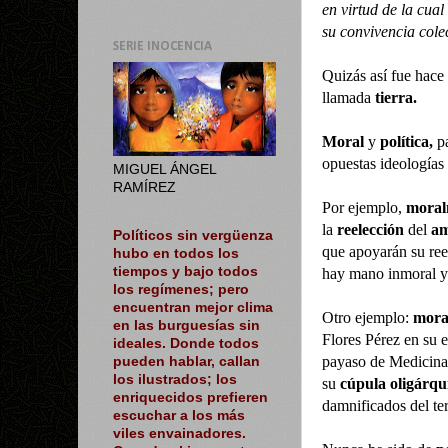
en virtud de la cua
su convivencia cole
SERIE INOCENCIA
Quizás así fue hace 
llamada
tierra.
Moral
y
política,
pa
opuestas ideología
MIGUEL ÁNGEL
RAMÍREZ
Por ejemplo,
moralm
la
reelección
del
am
Políticos sin vergüenza
que apoyarán su re
hubo en todos los
tiempos y bajo todos
hay mano inmoral y
los regímenes; pero
encuentran mejor clima
Otro ejemplo:
mora
en las burguesías sin
Flores Pérez en su 
ideales. Donde todos
payaso de Medicin
pueden hablar, callan
los ilustrados; los
su
cúpula oligárqu
enriquecidos prefieren
damnificados del te
escuchar a los más
viles envainadores.