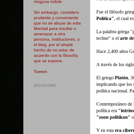
ninguna índole
Fue el filósofo gri
Sin embargo, considero
prudente y conveniente
Política"
, el cual e
que no se abuse de esta
libertad para insultar o
La palabra griega "
amenazar a otra
techne" o el
arte de
persona, instituciones, o
el blog, por el simple
hecho de no estar de
Hace 2,400 años Gr
acuerdo con la filosofía
que se expone.
A través de los sigl
Tamen
El griego
Platón
, 3
implicando que los 
SEGUIDORES
política nacional. P
Contemporáneo de 
política era
"intrín
"zoon politikon"
Y en esta
era ciber