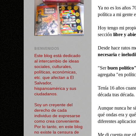
Ya no es los años 7
política a mi gente 
Hoy tengo mi propio
sección
libre y abi
Desde hace ratos m
BIENVENIDOS
necesaria
e
ineludi
Este blog está dedicado
al intercambio de ideas
sociales, culturales,
"Ser
buen político
políticas, económicas,
agregaba "en políti
etc. que afectan a El
Salvador,
Tenía 16 años cuand
hispanoamérica y sus
ciudadanos.
década tras década.
Soy un creyente del
Aunque nunca he si
derecho de cada
qué ondas era y qué
individuo de expresarse
diferentes aplicacio
como crea conveniente.
Por lo tanto, en este blog
no existe la censura de
Me di cuenta que o