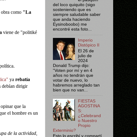
del loco quiquito (sigo
sosteniendo que es
su obra como
"La
siempre saludable saber
que anda haciendo
Eysinoboobo) me
encontré esta foto...
ca
viene de "politiké
Imperio
Distópico II
El 26 de
.
julio de
2024
olítica.
Donald Trump dijo:
“Voten por mí y en 4
años no tendrán que
ica"
ya
rebatía
votar de nuevo, lo
habremos arreglado tan
 debían dirigir
bien que no van...
FIESTAS
 opinar que la
AGOSTINA
S:
 que el hombre es un
¿Celebrand
o Nuestro
Propio
Exterminio?
pa de la actividad,
Esto lo escribí y compartí