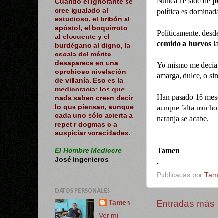
Nunca he sido de
p
Cuando el ignorante se
cree igualado al
política es dominad
estudioso, el bribón al
apóstol, el boquirroto
P
olíticamente, desd
al elocuente y el
comido a huevos
l
burdégano al digno, la
escala del mérito
desaparece en una
Yo mismo me decía
oprobioso nivelación
amarga, dulce, o s
de villanía. Eso es la
mediocracia: los que
Han pasado 16 meses
nada saben creen decir
lo que piensan, aunque
aunque falta mucho 
cada uno sólo acierta a
naranja se acabe.
repetir dogmas o a
auspiciar voracidades.
Tamen
El Hombre Mediocre
José Ingenieros
.
Publicadas por
Tam
DATOS PERSONALES
Entradas más 
Tamen
Ver mi