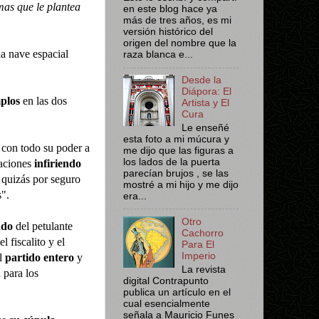
mas que le plantea
en este blog hace ya
más de tres años, es mi
versión histórico del
origen del nombre que la
la nave espacial
raza blanca e...
Desde la
Diápora: El
mplos
en las dos
Artista y El
Cura
Le enseñé
esta foto a mi múcura y
con todo su poder a
me dijo que las figuras a
los lados de la puerta
raciones
infiriendo
parecían brujos , se las
 quizás por seguro
mostré a mi hijo y me dijo
".
era...
Otro
ado
del petulante
Cachorro
el fiscalito y el
Para El
Imperio
l
partido entero
y
La revista
para los
digital Contrapunto
publica un artículo en el
cual esencialmente
señala a Mauricio Funes