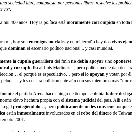
l una sociedad libre, compuesta por personas libres, resuelve los proble
ctiva".
2 mil 400 años. Hoy la política está
moralmente corrompida
en toda 
ra mi,
hoy son
enemigos mortales
y en mi terruño hay dos
vivos eje
s que
dominan
el escenario político nacional... y casi mundial.
ente la cúpula guerrillera
del fmln
no debía apoyar
sino
oponerse
oral y corrupto
fiscal Luis Martínez…, pero políticamente dan decla
elección… el porqué es especulativo… pero
si lo apoyan
y votan por él
 peluda… y les costará políticamente aún con sus miembros más "duros
lmente
el partido Arena hace chingo de tiempo se
debía haber deslig
enorme clavo hechura propia con el
sistema judicial
del país. Allí están 
a Legal
protegiéndolo
…, pero
políticamente no les conviene
porque e
ica
están
inmoralmente
involucrados en el
robo del dinero
de Taiwán 
rremoto 2001.