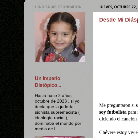
HIND RAJAB FOUNDATION
JUEVES, OCTUBRE 22,
Desde Mi Diásp
Un Imperio
Distópico...
Hasta hace 2 años,
octubre de 2023 , si yo
Me preguntaron si
s
decía que la judería
soy futbolista
para
sionista supremacista (
ideología racial ),
diciendo el canelón
dominaba el mundo por
medio de l...
Chévere estoy vivie