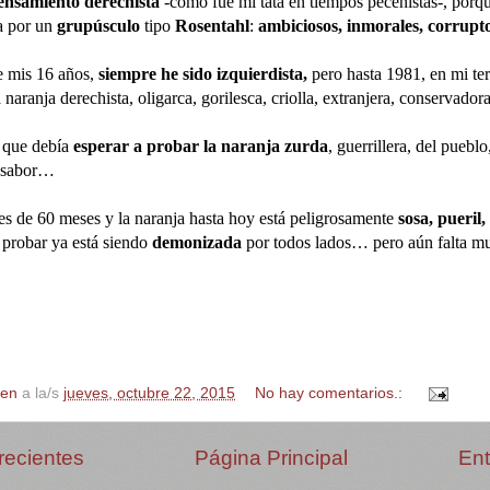
ensamiento derechista
-como fue mi tata en tiempos pecenistas-, porq
a por un
grupúsculo
tipo
Rosentahl
:
ambiciosos, inmorales, corrupto
e mis 16 años,
siempre he sido izquierdista,
pero hasta 1981, en mi te
a naranja derechista, oligarca, gorilesca, criolla, extranjera, conservador
 que debía
esperar a probar la naranja zurda
, guerrillera, del pueblo
insabor…
 de 60 meses y la naranja hasta hoy está peligrosamente
sosa, pueril,
probar ya está siendo
demonizada
por todos lados… pero aún falta mu
en
a la/s
jueves, octubre 22, 2015
No hay comentarios.:
recientes
Página Principal
Ent