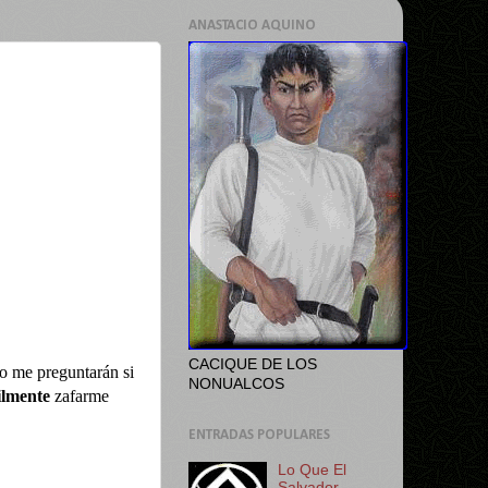
ANASTACIO AQUINO
CACIQUE DE LOS
o me preguntarán si
NONUALCOS
ilmente
zafarme
ENTRADAS POPULARES
Lo Que El
Salvador