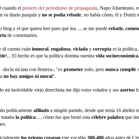
0 cuando el
pionero del periodismo de propaganda
, Napo Altamirano, e
en su diario pasquín y
no se podía rebatir
, no había cómo, él y Dutriz 
 blog y el que quiera leer pues que lea…, se me puede
rebatir, comen
erta
de comentarios.
e di cuenta cuán
inmoral
,
engañosa
,
viciada
y
corrupta
es la política.
ble
!... El hecho es que la política domina nuestra
vida socioeconómica
"
-decía mi tata con firmeza-, "es
prometer
todo, pero
nunca cumplir
n
ca
no hay amigos
ni moral
".
o mi inolvidable viejo derechista me dijo estos volados y sus
asertos
lo
do políticamente
afiliado
a ningún partido, desde que tenía 16 abriles m
 trataba
la política
…, cómo fue que brotó esta
célebre palabra
que tie
nes.
ficialmente
los griegos crearon
este vocablo
300-400
años antes de Cri