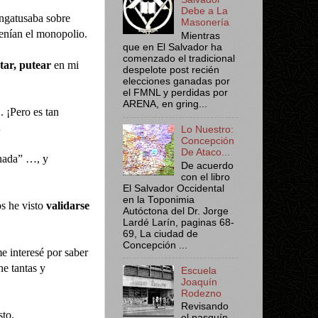
Debe a La
ngatusaba sobre
Masonería
tenían el monopolio.
Mientras
que en El Salvador ha
comenzado el tradicional
tar, putear
en mi
despelote post recién
elecciones ganadas por
el FMNL y perdidas por
ARENA, en gring...
.. ¡Pero es tan
.
Lo Nuestro:
Concepción
De Ataco...
ada” …, y
De acuerdo
con el libro
El Salvador Occidental
en la Toponimia
s he visto
validarse
Autóctona del Dr. Jorge
Lardé Larín, paginas 68-
69, La ciudad de
Concepción ...
e interesé por saber
ne tantas y
Escuela
Joaquín
Rodezno
Revisando
sto.
el pasquín