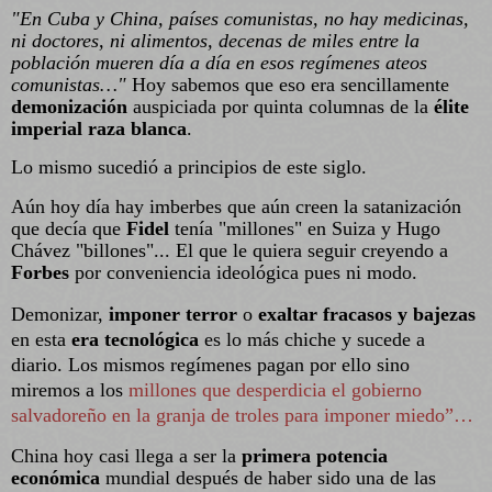
"En Cuba y China, países comunistas, no hay medicinas,
ni doctores, ni alimentos, decenas de miles entre la
población
mueren día a día en esos regímenes ateos
comunistas…"
Hoy sabemos que eso era sencillamente
demonización
auspiciada por quinta columnas de la
élite
imperial raza blanca
.
Lo mismo sucedió a principios de este siglo.
Aún hoy día hay imberbes que aún creen la satanización
que decía que
Fidel
tenía "millones" en Suiza y Hugo
Chávez "billones"... El que le quiera seguir creyendo a
Forbes
por conveniencia ideológica pues ni modo.
Demonizar,
imponer terror
o
exaltar fracasos y bajezas
en esta
era tecnológica
es lo más chiche y sucede a
diario. Los mismos regímenes pagan por ello sino
miremos a los
millones que desperdicia el gobierno
salvadoreño en la granja de troles para imponer miedo”…
China hoy casi llega a ser la
primera potencia
económica
mundial después de haber sido una de las