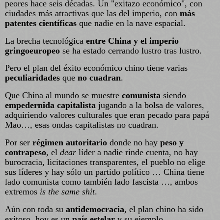
peores hace seis décadas. Un "exitazo económico", con
ciudades más atractivas que las del imperio, con
más
patentes científicas
que nadie en la nave espacial.
La brecha tecnológica
entre China y el imperio
gringoeuropeo
se ha estado cerrando lustro tras lustro.
Pero el plan del éxito económico chino tiene varias
peculiaridades
que
no cuadran
.
Que China al mundo se muestre
comunista
siendo
empedernida capitalista
jugando a la bolsa de valores,
adquiriendo valores culturales que eran pecado para papá
Mao…, esas ondas capitalistas no cuadran.
Por ser
régimen autoritario
donde no hay
peso y
contrapeso
, el
dear
líder a nadie rinde cuenta, no hay
burocracia, licitaciones transparentes, el pueblo no elige
sus líderes y hay sólo un partido político … China tiene
lado comunista como también lado fascista …, ambos
extremos
is the same shit
.
Aún con toda su
antidemocracia
, el plan chino ha sido
exitoso, hoy es un
país estelar
y su ejemplo,