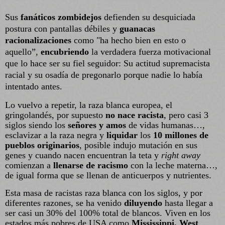
Sus
fanáticos zombidejos
defienden su desquiciada
postura con pantallas débiles y
guanacas
racionalizaciones
como "ha hecho bien en esto o
aquello”,
encubriendo
la verdadera fuerza motivacional
que lo hace ser su fiel seguidor: Su actitud supremacista
racial y su osadía de pregonarlo porque nadie lo había
intentado antes.
Lo vuelvo a repetir, la raza blanca europea, el
gringolandés, por supuesto
no nace racista
, pero casi 3
siglos siendo los
señores y amos
de vidas humanas…,
esclavizar a la raza negra y
liquidar
los
10 millones de
pueblos originarios
, posible indujo mutación en sus
genes y cuando nacen encuentran la teta y
right away
comienzan a
llenarse de racismo
con la leche materna…,
de igual forma que se llenan de anticuerpos y nutrientes.
Esta masa de racistas raza blanca con los siglos, y por
diferentes razones, se ha venido
diluyendo
hasta llegar a
ser casi un 30% del 100% total de blancos. Viven en los
estados más pobres de USA como
Mississippi, West