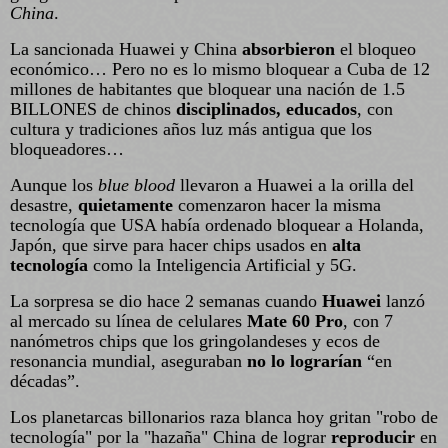
China
.
La sancionada Huawei y China
absorbieron
el bloqueo
económico… Pero no es lo mismo bloquear a Cuba de 12
millones de habitantes que bloquear una nación de 1.5
BILLONES de chinos
disciplinados, educados
, con
cultura y tradiciones años luz más antigua que los
bloqueadores…
Aunque los
blue blood
llevaron a Huawei a la orilla del
desastre,
quietamente
comenzaron hacer la misma
tecnología que USA había ordenado bloquear a Holanda,
Japón, que sirve para hacer chips usados en
alta
tecnología
como la Inteligencia Artificial y 5G.
La sorpresa se dio hace 2 semanas cuando
Huawei
lanzó
al mercado su línea de celulares
Mate 60 Pro
, con 7
nanómetros chips que los gringolandeses y ecos de
resonancia mundial, aseguraban
no lo lograrían
“en
décadas”.
Los planetarcas billonarios raza blanca hoy gritan "robo de
tecnología" por la "hazaña" China de lograr
reproducir
en