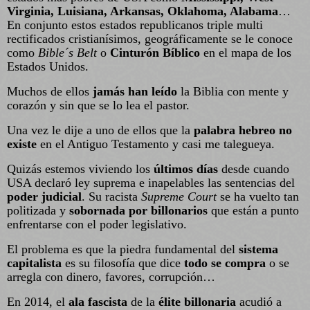
Virginia, Luisiana, Arkansas, Oklahoma, Alabama
…
En conjunto estos estados republicanos triple multi
rectificados cristianísimos, geográficamente se le conoce
como
Bible´s Belt
o
Cinturón Bíblico
en el mapa de los
Estados Unidos.
Muchos de ellos
jamás
han leído
la Biblia con mente y
corazón y sin que se lo lea el pastor.
Una vez le dije a uno de ellos que la
palabra hebreo no
existe
en el Antiguo Testamento y casi me talegueya.
Quizás estemos viviendo los
últimos días
desde cuando
USA declaró ley suprema e inapelables las sentencias del
poder judicial
. Su racista
Supreme Court
se ha vuelto tan
politizada y
sobornada por billonarios
que están a punto
enfrentarse con el poder legislativo.
El problema es que la piedra fundamental del
sistema
capitalista
es su filosofía que dice
todo se compra
o se
arregla con dinero, favores, corrupción…
En 2014, el
ala fascista
de la
élite billonaria
acudió a