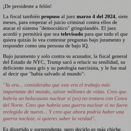
¡De presidente a felón!
La fiscal también
propuso
al juez
marzo 4 del 2024
, siete
meses, para empezar el juicio criminal contra ellos de
atacar el sistema "democrático" gringolandés. El juez
acordó y permitirá que sea
televisado
para que todo el que
quiera quizás lo vea contestar preguntas bajo juramento y
responder como una persona de bajo IQ.
Bajo juramento y solo contra su acusador, la fiscal general
del Estado de NYC, Trump sacó a relucir su senilidad, su
deficiente masa gris y su patología narcisista, y le fue mal
al decir que "había salvado al mundo":
"Yo era... consideraba que este era el trabajo más
importante del mundo, salvar millones de vidas. Creo que
habría un holocausto nuclear si (yo) no tratara con Corea
del Norte. Creo que habría una guerra nuclear si no fuera
reelegido de nuevo... Y creo que ahora podría haber una
guerra nuclear, si quieres saber la verdad"
.
Es divertido y sorprendente, pero decirlo es más chiche