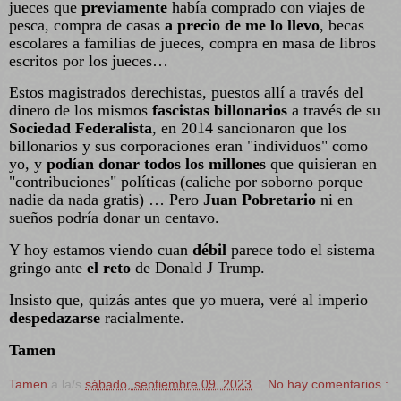
jueces que
previamente
había comprado con viajes de
pesca, compra de casas
a precio de me lo llevo
, becas
escolares a familias de jueces, compra en masa de libros
escritos por los jueces…
Estos magistrados derechistas, puestos allí a través del
dinero de los mismos
fascistas billonarios
a través de su
Sociedad Federalista
, en 2014 sancionaron que los
billonarios y sus corporaciones eran "individuos" como
yo, y
podían donar todos los millones
que quisieran en
"contribuciones" políticas (caliche por soborno porque
nadie da nada gratis) … Pero
Juan Pobretario
ni en
sueños podría donar un centavo.
Y hoy estamos viendo cuan
débil
parece todo el sistema
gringo ante
el reto
de Donald J Trump.
Insisto que, quizás antes que yo muera, veré al imperio
despedazarse
racialmente.
Tamen
Tamen
a la/s
sábado, septiembre 09, 2023
No hay comentarios.: