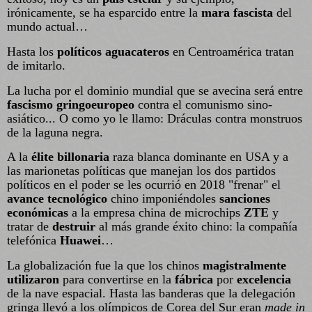
irónicamente, se ha esparcido entre la
mara fascista
del
mundo actual…
Hasta los
políticos aguacateros
en Centroamérica tratan
de imitarlo.
La lucha por el dominio mundial que se avecina será entre
fascismo gringoeuropeo
contra el comunismo sino-
asiático... O como yo le llamo: Dráculas contra monstruos
de la laguna negra.
A la
élite billonaria
raza blanca dominante en USA y a
las marionetas políticas que manejan los dos partidos
políticos en el poder se les ocurrió en 2018 "frenar" el
avance tecnológico
chino imponiéndoles
sanciones
económicas
a la empresa china de microchips
ZTE
y
tratar de
destruir
al más grande éxito chino: la compañía
telefónica
Huawei
…
La globalización fue la que los chinos
magistralmente
utilizaron
para convertirse en la
fábrica
por
excelencia
de la nave espacial. Hasta las banderas que la delegación
gringa llevó a los olímpicos de Corea del Sur eran
made in