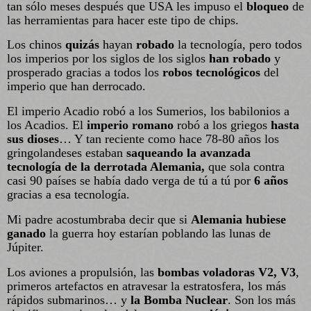
tan sólo meses después que USA les impuso el
bloqueo
de
las herramientas para hacer este tipo de chips.
Los chinos
quizás
hayan
robado
la tecnología, pero todos
los imperios por los siglos de los siglos
han robado
y
prosperado gracias a todos los
robos tecnológicos
del
imperio que han derrocado.
El imperio Acadio robó a los Sumerios, los babilonios a
los Acadios. El
imperio romano
robó a los griegos
hasta
sus dioses
… Y tan reciente como hace 78-80 años los
gringolandeses estaban
saqueando la avanzada
tecnología de la derrotada Alemania,
que sola contra
casi 90 países se había dado verga de tú a tú por
6 años
gracias a esa tecnología.
Mi padre acostumbraba decir que si
Alemania hubiese
ganado
la guerra hoy estarían poblando las lunas de
Júpiter.
Los aviones a propulsión, las
bombas voladoras V2, V3
,
primeros artefactos en atravesar la estratosfera, los más
rápidos submarinos… y
la Bomba Nuclear
. Son los más