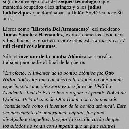
significantes ejemplos del
saqueo tecnológico
que
mantenía ocupados a los gringos y a los
judíos
bolcheviques
que dominaban la Unión Soviética hace 80
años.
Libros como "
Historia Del Armamento"
del mexicano
Tomás Sánchez Hernández
, explica cómo los soviéticos
y los aliados se repartieron entre ellos estas armas y casi
7
mil científicos alemanes
.
Sólo el
inventor de la bomba Atómica
se rehusó a
trabajar para nadie al final de la guerra.
"En efecto, el inventor de la bomba atómica fue
Otto
Hahn
. Todos los que conocieron la noticia no dejaron de
experimentar una viva sorpresa: a fines de 1945 La
Academia Real de Estocolmo otorgaba el premio Nobel de
Química 1944 al alemán Otto Hahn, con esta mención
‘considerado como el inventor de la bomba atómica’. Este
acontecimiento de importancia capital, fue poco
divulgado en aquellos días por la sencilla razón de que
los aliados no veían con simpatía que un país neutral