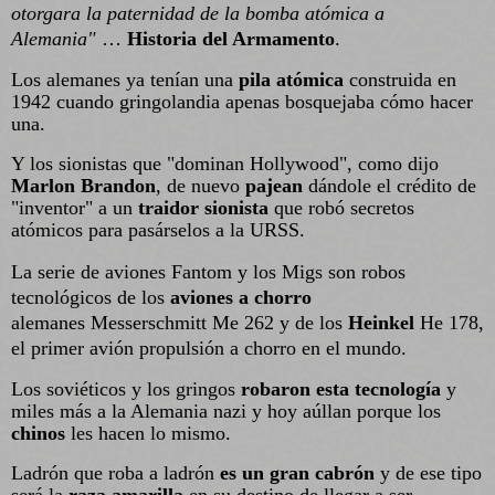
otorgara la paternidad de la bomba atómica a
Alemania"
…
Historia del Armamento
.
Los alemanes ya tenían una
pila atómica
construida en
1942 cuando gringolandia apenas bosquejaba cómo hacer
una.
Y los sionistas que "dominan Hollywood", como dijo
Marlon Brandon
, de nuevo
pajean
dándole el crédito de
"inventor" a un
traidor sionista
que robó secretos
atómicos para pasárselos a la URSS.
La serie de aviones Fantom y los Migs son robos
tecnológicos de los
aviones a chorro
alemanes
Messerschmitt Me 262 y de los
Heinkel
He 178,
el primer avión propulsión a chorro en el mundo.
Los soviéticos y los gringos
robaron esta tecnología
y
miles más a la Alemania nazi y hoy aúllan porque los
chinos
les hacen lo mismo.
Ladrón que roba a ladrón
es un gran cabrón
y de ese tipo
será la
raza amarilla
en su destino de llegar a ser