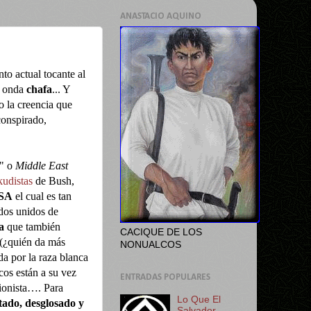
ANASTACIO AQUINO
to actual tocante al
a onda
chafa
... Y
 la creencia que
conspirado,
o" o
Middle East
kudistas
de Bush,
USA
el cual es tan
ados unidos de
a
que también
CACIQUE DE LOS
(¿quién da más
NONUALCOS
a por la raza blanca
cos están a su vez
ENTRADAS POPULARES
ionista…. Para
Lo Que El
tado, desglosado y
Salvador