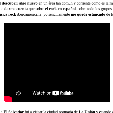
el
descubrir
algo nuevo
en un área tan común y corriente como es la
m
nte
darme cuenta
que sobre el
rock en español
, sobre todo los grupos 
sica rock
iberoamericana, yo sencillamente
me quedé estancado
de lo
e a
El Salvador
fui a visitar la ciudad portuaria de
La Unión
y estando 