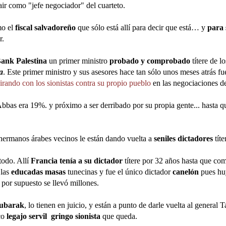
ir como "jefe negociador" del cuarteto.
mo el
fiscal salvadoreño
que sólo está allí para decir que está… y
para 
r.
ank Palestina
un primer ministro
probado y comprobado
títere de l
a
. Este primer ministro y sus asesores hace tan sólo unos meses atrás f
irando con los sionistas contra su propio pueblo
en las negociaciones d
bbas era 19%. y próximo a ser derribado por su propia gente... hasta 
 hermanos árabes vecinos le están dando vuelta a
seniles dictadores
tít
todo. Allí
Francia tenía a su dictador
títere por 32 años hasta que come
 las
educadas masas
tunecinas y fue el único dictador
canelón
pues hu
por supuesto se llevó millones.
ubarak
, lo tienen en juicio, y están a punto de darle vuelta al general 
co
legajo servil
gringo sionista
que queda.