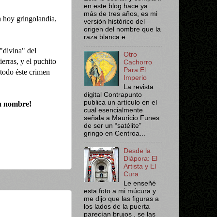
en este blog hace ya
más de tres años, es mi
a hoy gringolandia,
versión histórico del
origen del nombre que la
raza blanca e...
"divina" del
Otro
erras, y el puchito
Cachorro
Para El
todo éste crimen
Imperio
La revista
digital Contrapunto
publica un artículo en el
tu nombre!
cual esencialmente
señala a Mauricio Funes
de ser un “satélite”
gringo en Centroa...
Desde la
Diápora: El
Artista y El
Cura
Le enseñé
esta foto a mi múcura y
me dijo que las figuras a
los lados de la puerta
parecían brujos , se las