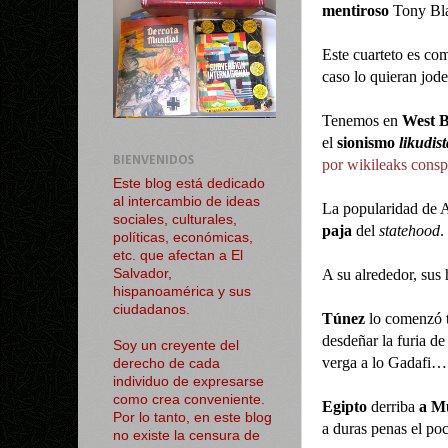
mentiroso
Tony Bla
Este cuarteto es co
caso lo quieran jode
Tenemos en
West B
el
sionismo
likudist
BIENVENIDOS
por wikileaks consp
Este blog está dedicado
al intercambio de ideas
La popularidad de A
sociales, culturales,
paja
del
statehood
.
políticas, económicas,
etc. que afectan a El
A su alrededor, sus
Salvador,
hispanoamérica y sus
ciudadanos.
Túnez
lo comenzó 
desdeñar la furia de
Soy un creyente del
verga a lo Gadafi… 
derecho de cada
individuo de expresarse
como crea conveniente.
Egipto
derriba
a M
Por lo tanto, en este blog
a duras penas el po
no existe la censura de