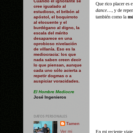
Cuando el ignorante se
Que rico placer es 
cree igualado al
dance
…, y de repe
estudioso, el bribón al
también como la
mú
apóstol, el boquirroto
al elocuente y el
burdégano al digno, la
escala del mérito
desaparece en una
oprobioso nivelación
de villanía. Eso es la
mediocracia: los que
nada saben creen decir
lo que piensan, aunque
cada uno sólo acierta a
repetir dogmas o a
auspiciar voracidades.
El Hombre Mediocre
José Ingenieros
DATOS PERSONALES
Tamen
En mi reciente viaj
Ver mi