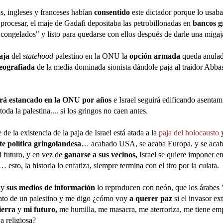
s, ingleses y franceses habían
consentido
este dictador porque lo usaba
procesar, el maje de Gadafi depositaba las petrobillonadas en
bancos g
"congelados" y listo para quedarse con ellos después de darle una migaja
aja
del
statehood
palestino en la ONU la
opción armada
queda anulad
eografiada
de la media dominada sionista dándole paja al traidor Abb
rá estancado en la ONU por años
e Israel seguirá edificando asentami
oda la palestina.... si los gringos no caen antes.
e de la
existencia de la paja de Israel
está atada a la
paja del holocausto
y
te política gringolandesa
… acabado USA, se acaba Europa, y se acaba
l futuro, y en vez de
ganarse a sus vecinos,
Israel se quiere imponer e
… esto, la historia lo enfatiza, siempre termina con el tiro por la culata.
, y
sus medios de información
lo reproducen con neón, que los árabes 
ato de un palestino y me digo ¿cómo voy
a querer paz
si el invasor ex
ierra
y
mi futuro,
me humilla, me masacra, me aterroriza, me tiene em
a religiosa?