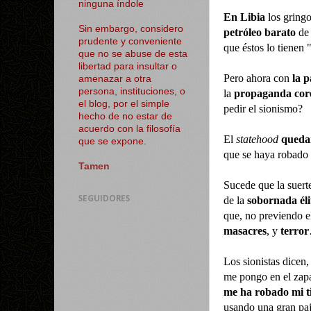
ninguna índole
En Libia
los gringo
Sin embargo, considero
petróleo barato
de 
prudente y conveniente
que éstos lo tienen 
que no se abuse de esta
libertad para insultar o
Pero ahora con
la p
amenazar a otra
persona, instituciones, o
la
propaganda cor
el blog, por el simple
pedir el sionismo?
hecho de no estar de
acuerdo con la filosofía
El
statehood
queda
que se expone.
que se haya robado t
Tamen
Sucede que la suert
de la
sobornada éli
SEGUIDORES
que, no previendo e
masacres
, y
terror
Los sionistas dicen
me pongo en el zap
me ha robado mi t
usando una gran paj