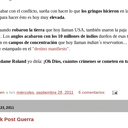
cabar con el conflicto, sueña con hacer lo que
los gringos hicieron
en l
 para hacer ésto es hoy muy
elevada
.
uando
robaron la tierra
que hoy llaman USA, también usaron la paja 
". Los
anglos acabaron con los 10 millones de indios
dueños de esas ti
on en
campos de concentración
que hoy llaman
indian´s reservation…
 y estampado en el
"destino manifiesto".
dame Roland
yo diría:
¡Oh Dios, cuántos crímenes se cometen en 
en
a la/s
miércoles, septiembre 28, 2011
6 comentarios:
23, 2011
k Post Guerra