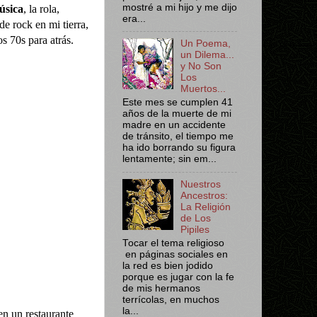
mostré a mi hijo y me dijo
úsica
, la rola,
era...
de rock en mi tierra,
s 70s para atrás.
Un Poema,
un Dilema...
y No Son
Los
Muertos...
Este mes se cumplen 41
años de la muerte de mi
madre en un accidente
de tránsito, el tiempo me
ha ido borrando su figura
lentamente; sin em...
Nuestros
Ancestros:
La Religión
de Los
Pipiles
Tocar el tema religioso
en páginas sociales en
la red es bien jodido
porque es jugar con la fe
de mis hermanos
terrícolas, en muchos
la...
en un restaurante