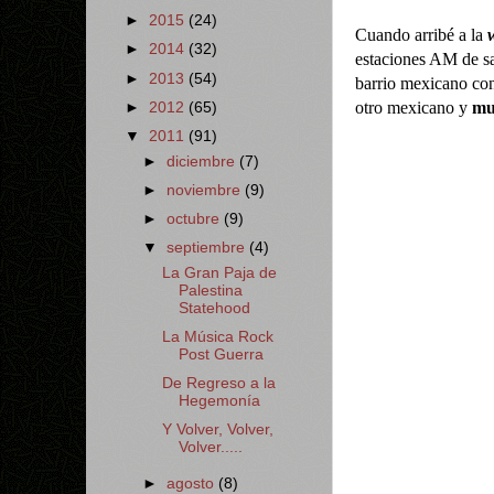
►
2015
(24)
Cuando arribé a la
►
2014
(32)
estaciones AM de sa
►
2013
(54)
barrio mexicano co
otro mexicano y
mu
►
2012
(65)
▼
2011
(91)
►
diciembre
(7)
►
noviembre
(9)
►
octubre
(9)
▼
septiembre
(4)
La Gran Paja de
Palestina
Statehood
La Música Rock
Post Guerra
De Regreso a la
Hegemonía
Y Volver, Volver,
Volver.....
►
agosto
(8)