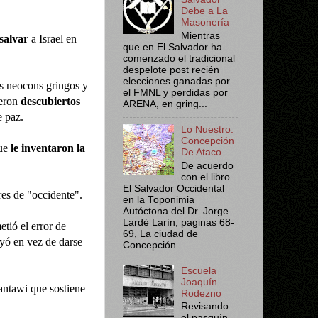
Debe a La
Masonería
Mientras
salvar
a Israel en
que en El Salvador ha
comenzado el tradicional
despelote post recién
elecciones ganadas por
os neocons gringos y
el FMNL y perdidas por
ueron
descubiertos
ARENA, en gring...
e paz.
Lo Nuestro:
Concepción
que
le inventaron la
De Ataco...
De acuerdo
con el libro
El Salvador Occidental
eres de "occidente".
en la Toponimia
Autóctona del Dr. Jorge
Lardé Larín, paginas 68-
tió el error de
69, La ciudad de
yó en vez de darse
Concepción ...
Escuela
Joaquín
Tantawi que sostiene
Rodezno
Revisando
el pasquín