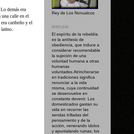
 Lo demás era
Rey de Los Nonualcos
 una calle en el
 era caribeño y el
REBELDÍA
y
latino.
El espíritu de la rebeldía
es la antítesis de
obediencia, que induce a
considerar recomendable
la sujeción de una
voluntad humana a otras
humanas
voluntades.Atrincherarse
en tradiciones significa
renunciar a la vida
misma, cuya continuidad
se desenvuelve en
constante devenir. Los
domesticados gastan su
vida en recorrer las
sendas trilladas del
pensamiento y de la
acción, venerando ídolos
y apuntalando ruinas; los