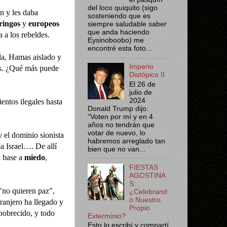
del loco quiquito (sigo
n y les daba
sosteniendo que es
ringos
y
europeos
siempre saludable saber
que anda haciendo
 a los rebeldes.
Eysinoboobo) me
encontré esta foto...
a, Hamas aislado y
Imperio
as. ¿Qué más puede
Distópico II
El 26 de
julio de
2024
entos ilegales hasta
Donald Trump dijo:
“Voten por mí y en 4
años no tendrán que
votar de nuevo, lo
 el dominio sionista
habremos arreglado tan
 Israel…. De allí
bien que no van...
n base a
miedo
,
FIESTAS
AGOSTINA
S:
"no quieren paz",
¿Celebrand
o Nuestro
tranjero ha llegado y
Propio
pobrecido, y todo
Exterminio?
Esto lo escribí y compartí