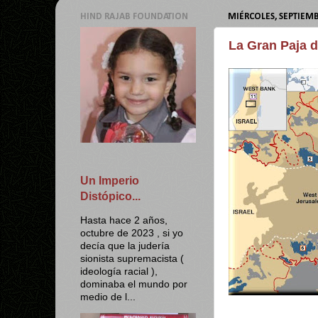
HIND RAJAB FOUNDATION
MIÉRCOLES, SEPTIEMB
La Gran Paja d
Un Imperio
Distópico...
Hasta hace 2 años,
octubre de 2023 , si yo
decía que la judería
sionista supremacista (
ideología racial ),
dominaba el mundo por
medio de l...