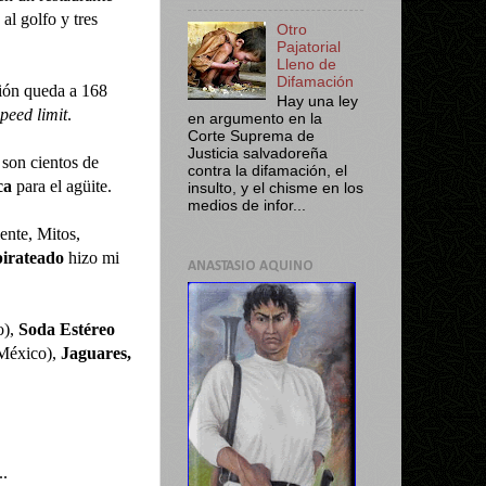
 al golfo y tres
Otro
Pajatorial
Lleno de
Difamación
ión queda a 168
Hay una ley
speed limit
.
en argumento en la
Corte Suprema de
Justicia salvadoreña
 son cientos de
contra la difamación, el
ca
para el agüite.
insulto, y el chisme en los
medios de infor...
ente, Mitos,
pirateado
hizo mi
ANASTASIO AQUINO
o),
Soda Estéreo
México),
Jaguares,
..