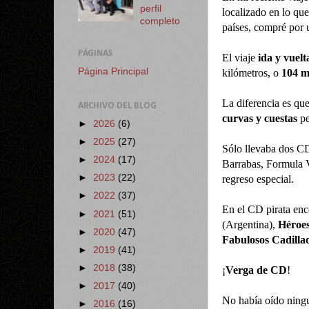
perfil
localizado en lo q
completo
países, compré por 
PÁGINAS
El viaje
ida y vuelt
Página Principal
kilómetros, o
104 m
La diferencia es qu
ARCHIVO DEL BLOG
curvas y cuestas
pe
►
2026
(6)
►
2025
(27)
Sólo llevaba dos C
►
2024
(17)
Barrabas, Formula V
►
2023
(22)
regreso especial.
►
2022
(37)
En el CD pirata enc
►
2021
(51)
(Argentina),
Héroes
►
2020
(47)
Fabulosos Cadilla
►
2019
(41)
►
2018
(38)
¡
Verga de CD
!
►
2017
(40)
No había oído ning
►
2016
(16)