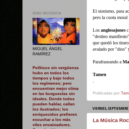
El sionismo, para a
SERIE INOCENCIA
pero la cuota moral
Los
anglosajones
c
"destino manifiesto
que quedó los tirar
avalado por "dios"
MIGUEL ÁNGEL
RAMÍREZ
Parafraseando a
Ma
Políticos sin vergüenza
hubo en todos los
Tamen
tiempos y bajo todos
.
los regímenes; pero
encuentran mejor clima
Publicadas por
Tam
en las burguesías sin
ideales. Donde todos
pueden hablar, callan
VIERNES, SEPTIEMBRE 
los ilustrados; los
enriquecidos prefieren
escuchar a los más
La Música Roc
viles envainadores.