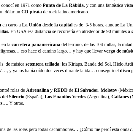
ue conocí en 1971 como
Punta de La Rábida
, y con una fantástica vista
un dólar un
CD pirata
de rock latinoamericano.
a
en carro a
La Unión
desde
la capital
es de
3-5 horas, aunque La Un
illas
. En USA esa distancia se recorrería en alrededor de 90 minutes a
e en la
carretera panamericana
del terruño, de las 104 millas, la mitad
ligrosas… eso hace el camino largo… y hay que llevar
vergo de músi
Ds
de música
setentera trillada
: los Kiriaps, Banda del Sol, Hielo Ardi
…, y ya los había oído dos veces durante la ida… conseguir el
disco 
ontré rolas de
Adrenalina
y
REDD
de
El Salvador
,
Molotov
(Méxic
 del Silencio
(España),
Los Enanitos Verdes
(Argentina),
Caifanes
(
cs
…. Y otros.
una de las rolas pero todas cachimbonas…
¿Cómo me perdí esta onda?.