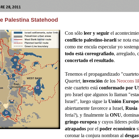
RE 28, 2011
e Palestina Statehood
Con sólo
leer y seguir
el acontecimien
conflicto palestino-israelí
se nota es
como me encula especular yo sostengo
todo está coreografiado
, arreglado, 
concertado el resultado
.
Tenemos el propagandizado "cuartet
Quartet,
invención
de los
Neocons li
este cuarteto está
conformado por 
pro Israel que algunos lo llaman "est
Israel", luego sigue la
Unión Europe
abiertamente favorece a Israel,
Rusia
feria?), y finalmente la
ONU
, dominad
gringo europea
y cuyos líderes políti
atrapados
por el
poder económico
s
coronar la conjura nombran al
desgas