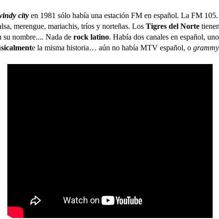
windy city
en 1981 sólo había una estación FM en español. La FM 105.
lsa, merengue, mariachis, tríos y norteñas. Los
Tigres del Norte
tienen
n su nombre.... Nada de
rock latino
. Había dos canales en español, uno
sicalment
e la misma historia… aún no había MTV español, o
gramm