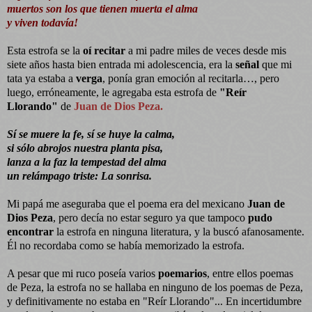
muertos son los que tienen muerta el alma
y viven todavía!
Esta estrofa se la
oí recitar
a mi padre miles de veces desde mis
siete años hasta bien entrada mi adolescencia, era la
señal
que mi
tata ya estaba a
verga
, ponía gran emoción al recitarla…, pero
luego, erróneamente, le agregaba esta estrofa de
"Reír
Llorando"
de
Juan de Dios Peza.
Sí se muere la fe, sí se huye la calma,
si sólo abrojos nuestra planta pisa,
lanza a la faz la tempestad del alma
un relámpago triste: La sonrisa.
Mi papá me aseguraba que el poema era del mexicano
Juan de
Dios Peza
, pero decía no estar seguro ya que tampoco
pudo
encontrar
la estrofa en ninguna literatura, y la buscó afanosamente.
Él no recordaba como se había memorizado la estrofa.
A pesar que mi ruco poseía varios
poemarios
, entre ellos poemas
de Peza, la estrofa no se hallaba en ninguno de los poemas de Peza,
y definitivamente no estaba en "Reír Llorando"... En incertidumbre