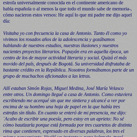
estrofa universalmente conocida en el continente americano de
habla española o al menos la que todo el mundo sabe de memoria-,
cómo nacieron estos versos: He aquí lo que mi padre me dijo aquel
día:
Visitaba yo con frecuencia la casa de Antonio. Tanto él como yo
vivimos los rosados años de la adolescencia y gozábamos
hablando de nuestros estudios, nuestras ilusiones y nuestros
nacientes proyectos literarios. Popayán era en aquella época, un
centro de los de mayor actividad literaria y social. Quizá el más
movido del país, después de Bogotá. Su universidad disfrutaba de
bastante crédito en la República. Nosotros formábamos parte de un
grupo de muchachos aficionados a las letras.
Allí estaban Simón Rojas, Miguel Medina, José María Velasco
entre otros. Un domingo llegué a casa de Antonio. Como estuviera
escribiendo me acerqué sin que me sintiera y alcancé a ver por
encima de su hombro una hoja de papel en la que había tres
estrofas sin título. En cuanto se enteró de mi presencia, me dijo:
¨Acabo de escribir una poesía, pero estoy en un aprieto: No sé
cómo bautizarla porque está formada por tres cuartetos de distinta
rima que contienen, expresado en diversas palabras, los tres el