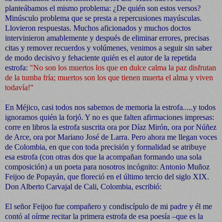
planteábamos el mismo problema: ¿De quién son estos versos?
Minúsculo problema que se presta a repercusiones mayúsculas.
Llovieron respuestas. Muchos aficionados y muchos doctos
intervinieron amablemente y después de eliminar errores, precisas
citas y remover recuerdos y volúmenes, venimos a seguir sin saber
de modo decisivo y fehaciente quién es el autor de la repetida
estrofa:
"No son los muertos los que en dulce calma la paz disfrutan
de la tumba fría; muertos son los que tienen muerta el alma y viven
todavía!"
En Méjico, casi todos nos sabemos de memoria la estrofa.....y todos
ignoramos quién la forjó. Y no es que falten afirmaciones impresas:
corre en libros la estrofa suscrita ora por Díaz Mirón, ora por Núñez
de Arce, ora por Mariano José de Larra. Pero ahora me llegan voces
de Colombia, en que con toda precisión y formalidad se atribuye
esa estrofa (con otras dos que la acompañan formando una sola
composición) a un poeta para nosotros incógnito: Antonio Muñoz
Feijoo de Popayán, que floreció en el último tercio del siglo XIX.
Don Alberto Carvajal de Cali, Colombia, escribió:
El señor Feijoo fue compañero y condiscípulo de mi padre y él me
contó al oírme recitar la primera estrofa de esa poesía –que es la