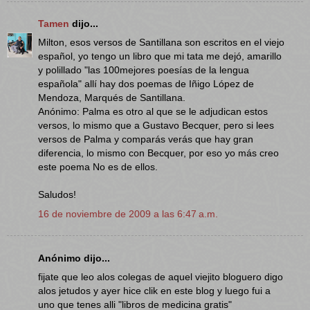
Tamen
dijo...
Milton, esos versos de Santillana son escritos en el viejo
español, yo tengo un libro que mi tata me dejó, amarillo
y polillado "las 100mejores poesías de la lengua
española" allí hay dos poemas de Iñigo López de
Mendoza, Marqués de Santillana.
Anónimo: Palma es otro al que se le adjudican estos
versos, lo mismo que a Gustavo Becquer, pero si lees
versos de Palma y comparás verás que hay gran
diferencia, lo mismo con Becquer, por eso yo más creo
este poema No es de ellos.
Saludos!
16 de noviembre de 2009 a las 6:47 a.m.
Anónimo dijo...
fijate que leo alos colegas de aquel viejito bloguero digo
alos jetudos y ayer hice clik en este blog y luego fui a
uno que tenes alli "libros de medicina gratis"