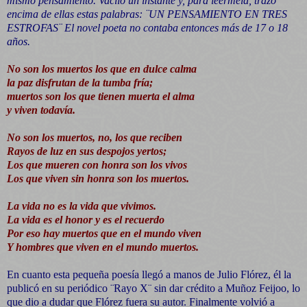
mismo pensamiento. Vaciló un instante y, para leérmela, trazó
encima de ellas estas palabras: ¨UN PENSAMIENTO EN TRES
ESTROFAS¨ El novel poeta no contaba entonces más de 17 o 18
años.
No son los muertos los que en dulce calma
la paz disfrutan de la tumba fría;
muertos son los que tienen muerta el alma
y viven todavía.
No son los muertos, no, los que reciben
Rayos de luz en sus despojos yertos;
Los que mueren con honra son los vivos
Los que viven sin honra son los muertos.
La vida no es la vida que vivimos.
La vida es el honor y es el recuerdo
Por eso hay muertos que en el mundo viven
Y hombres que viven en el mundo muertos.
En cuanto esta pequeña poesía llegó a manos de Julio Flórez, él la
publicó en su periódico ¨Rayo X¨ sin dar crédito a Muñoz Feijoo, lo
que dio a dudar que Flórez fuera su autor. Finalmente volvió a