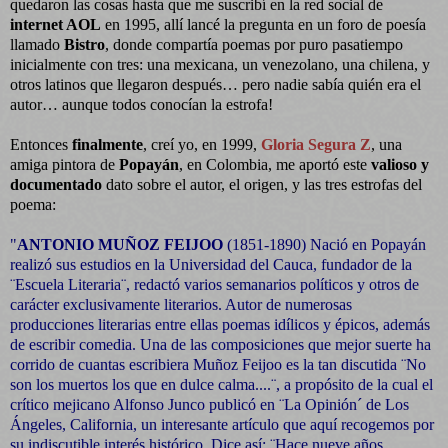
quedaron las cosas hasta que me suscribí en la red social de
internet AOL
en 1995, allí lancé la pregunta en un foro de poesía
llamado
Bistro
, donde compartía poemas por puro pasatiempo
inicialmente con tres: una mexicana, un venezolano, una chilena, y
otros latinos que llegaron después… pero nadie sabía quién era el
autor… aunque todos conocían la estrofa!
Entonces
finalmente
, creí yo, en 1999,
Gloria Segura Z
, una
amiga pintora de
Popayán
, en Colombia, me aportó este
valioso y
documentado
dato sobre el autor, el origen, y las tres estrofas del
poema:
"
ANTONIO MUÑOZ FEIJOO
(1851-1890) Nació en Popayán
realizó sus estudios en la Universidad del Cauca, fundador de la
¨Escuela Literaria¨, redactó varios semanarios políticos y otros de
carácter exclusivamente literarios. Autor de numerosas
producciones literarias entre ellas poemas idílicos y épicos, además
de escribir comedia. Una de las composiciones que mejor suerte ha
corrido de cuantas escribiera Muñoz Feijoo es la tan discutida ¨No
son los muertos los que en dulce calma....¨, a propósito de la cual el
crítico mejicano Alfonso Junco publicó en ¨La Opinión´ de Los
Ángeles, California, un interesante artículo que aquí recogemos por
su indiscutible interés histórico. Dice así: ¨Hace nueve años,