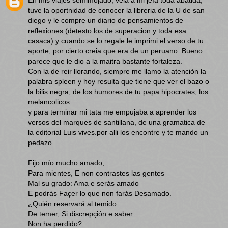
En mis viajes semimojado, veia a mi jefa toda abatida,
tuve la oportnidad de conocer la libreria de la U de san
diego y le compre un diario de pensamientos de
reflexiones (detesto los de superacion y toda esa
casaca) y cuando se lo regale le imprimi el verso de tu
aporte, por cierto creia que era de un peruano. Bueno
parece que le dio a la maitra bastante fortaleza.
Con la de reir llorando, siempre me llamo la atenciòn la
palabra spleen y hoy resulta que tiene que ver el bazo o
la bilis negra, de los humores de tu papa hipocrates, los
melancolicos.
y para terminar mi tata me empujaba a aprender los
versos del marques de santillana, de una gramatica de
la editorial Luis vives.por alli los encontre y te mando un
pedazo
Fijo mío mucho amado,
Para mientes, E non contrastes las gentes
Mal su grado: Ama e serás amado
E podrás Façer lo que non farás Desamado.
¿Quién reservará al temido
De temer, Si discrepçión e saber
Non ha perdido?