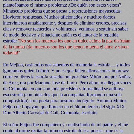
planteábamos el mismo problema: ¿De quién son estos versos?
Minúsculo problema que se presta a repercusiones mayúsculas.
Llovieron respuestas. Muchos aficionados y muchos doctos
intervinieron amablemente y después de eliminar errores, precisas
citas y remover recuerdos y volúmenes, venimos a seguir sin saber
de modo decisivo y fehaciente quién es el autor de la repetida
estrofa:
"No son los muertos los que en dulce calma la paz disfrutan
de la tumba fría; muertos son los que tienen muerta el alma y viven
todavía!"
En Méjico, casi todos nos sabemos de memoria la estrofa.....y todos
ignoramos quién la forjó. Y no es que falten afirmaciones impresas:
corre en libros la estrofa suscrita ora por Díaz Mirón, ora por Núñez
de Arce, ora por Mariano José de Larra. Pero ahora me llegan voces
de Colombia, en que con toda precisión y formalidad se atribuye
esa estrofa (con otras dos que la acompañan formando una sola
composición) a un poeta para nosotros incógnito: Antonio Muñoz
Feijoo de Popayán, que floreció en el último tercio del siglo XIX.
Don Alberto Carvajal de Cali, Colombia, escribió:
El señor Feijoo fue compañero y condiscípulo de mi padre y él me
contó al oírme recitar la primera estrofa de esa poesía –que es la