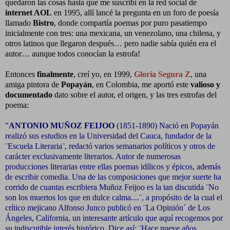
quedaron las cosas hasta que me suscribí en la red social de
internet AOL
en 1995, allí lancé la pregunta en un foro de poesía
llamado
Bistro
, donde compartía poemas por puro pasatiempo
inicialmente con tres: una mexicana, un venezolano, una chilena, y
otros latinos que llegaron después… pero nadie sabía quién era el
autor… aunque todos conocían la estrofa!
Entonces
finalmente
, creí yo, en 1999,
Gloria Segura Z
, una
amiga pintora de
Popayán
, en Colombia, me aportó este
valioso y
documentado
dato sobre el autor, el origen, y las tres estrofas del
poema:
"
ANTONIO MUÑOZ FEIJOO
(1851-1890) Nació en Popayán
realizó sus estudios en la Universidad del Cauca, fundador de la
¨Escuela Literaria¨, redactó varios semanarios políticos y otros de
carácter exclusivamente literarios. Autor de numerosas
producciones literarias entre ellas poemas idílicos y épicos, además
de escribir comedia. Una de las composiciones que mejor suerte ha
corrido de cuantas escribiera Muñoz Feijoo es la tan discutida ¨No
son los muertos los que en dulce calma....¨, a propósito de la cual el
crítico mejicano Alfonso Junco publicó en ¨La Opinión´ de Los
Ángeles, California, un interesante artículo que aquí recogemos por
su indiscutible interés histórico. Dice así: ¨Hace nueve años,