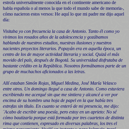
estrofa universalmente conocida en el continente americano de
habla española o al menos la que todo el mundo sabe de memoria-,
cómo nacieron estos versos: He aquí lo que mi padre me dijo aquel
día:
Visitaba yo con frecuencia la casa de Antonio. Tanto él como yo
vivimos los rosados años de la adolescencia y gozábamos
hablando de nuestros estudios, nuestras ilusiones y nuestros
nacientes proyectos literarios. Popayán era en aquella época, un
centro de los de mayor actividad literaria y social. Quizá el más
movido del país, después de Bogotá. Su universidad disfrutaba de
bastante crédito en la República. Nosotros formábamos parte de un
grupo de muchachos aficionados a las letras.
Allí estaban Simón Rojas, Miguel Medina, José María Velasco
entre otros. Un domingo llegué a casa de Antonio. Como estuviera
escribiendo me acerqué sin que me sintiera y alcancé a ver por
encima de su hombro una hoja de papel en la que había tres
estrofas sin título. En cuanto se enteró de mi presencia, me dijo:
¨Acabo de escribir una poesía, pero estoy en un aprieto: No sé
cómo bautizarla porque está formada por tres cuartetos de distinta
rima que contienen, expresado en diversas palabras, los tres el