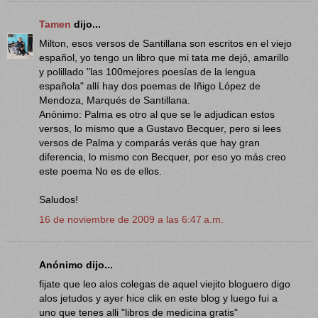
Tamen
dijo...
Milton, esos versos de Santillana son escritos en el viejo
español, yo tengo un libro que mi tata me dejó, amarillo
y polillado "las 100mejores poesías de la lengua
española" allí hay dos poemas de Iñigo López de
Mendoza, Marqués de Santillana.
Anónimo: Palma es otro al que se le adjudican estos
versos, lo mismo que a Gustavo Becquer, pero si lees
versos de Palma y comparás verás que hay gran
diferencia, lo mismo con Becquer, por eso yo más creo
este poema No es de ellos.
Saludos!
16 de noviembre de 2009 a las 6:47 a.m.
Anónimo dijo...
fijate que leo alos colegas de aquel viejito bloguero digo
alos jetudos y ayer hice clik en este blog y luego fui a
uno que tenes alli "libros de medicina gratis"