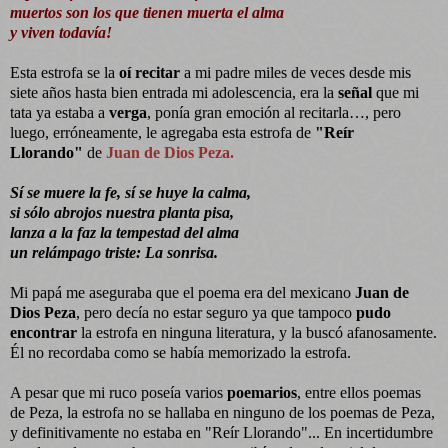
muertos son los que tienen muerta el alma
y viven todavía!
Esta estrofa se la
oí recitar
a mi padre miles de veces desde mis
siete años hasta bien entrada mi adolescencia, era la
señal
que mi
tata ya estaba a
verga
, ponía gran emoción al recitarla…, pero
luego, erróneamente, le agregaba esta estrofa de
"Reír
Llorando"
de
Juan de Dios Peza.
Sí se muere la fe, sí se huye la calma,
si sólo abrojos nuestra planta pisa,
lanza a la faz la tempestad del alma
un relámpago triste: La sonrisa.
Mi papá me aseguraba que el poema era del mexicano
Juan de
Dios Peza
, pero decía no estar seguro ya que tampoco
pudo
encontrar
la estrofa en ninguna literatura, y la buscó afanosamente.
Él no recordaba como se había memorizado la estrofa.
A pesar que mi ruco poseía varios
poemarios
, entre ellos poemas
de Peza, la estrofa no se hallaba en ninguno de los poemas de Peza,
y definitivamente no estaba en "Reír Llorando"... En incertidumbre