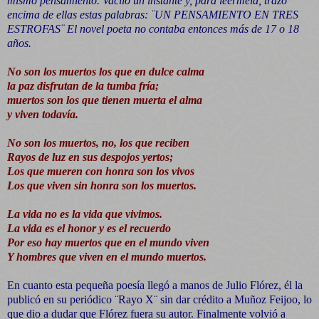
mismo pensamiento. Vaciló un instante y, para leérmela, trazó
encima de ellas estas palabras: ¨UN PENSAMIENTO EN TRES
ESTROFAS¨ El novel poeta no contaba entonces más de 17 o 18
años.
No son los muertos los que en dulce calma
la paz disfrutan de la tumba fría;
muertos son los que tienen muerta el alma
y viven todavía.
No son los muertos, no, los que reciben
Rayos de luz en sus despojos yertos;
Los que mueren con honra son los vivos
Los que viven sin honra son los muertos.
La vida no es la vida que vivimos.
La vida es el honor y es el recuerdo
Por eso hay muertos que en el mundo viven
Y hombres que viven en el mundo muertos.
En cuanto esta pequeña poesía llegó a manos de Julio Flórez, él la
publicó en su periódico ¨Rayo X¨ sin dar crédito a Muñoz Feijoo, lo
que dio a dudar que Flórez fuera su autor. Finalmente volvió a