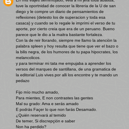
En mis viajes semimojado, veia a mi jefa toda abatida,
tuve la oportnidad de conocer la libreria de la U de san
diego y le compre un diario de pensamientos de
reflexiones (detesto los de superacion y toda esa
casaca) y cuando se lo regale le imprimi el verso de tu
aporte, por cierto creia que era de un peruano. Bueno
parece que le dio a la maitra bastante fortaleza.
Con la de reir llorando, siempre me llamo la atenciòn la
palabra spleen y hoy resulta que tiene que ver el bazo o
la bilis negra, de los humores de tu papa hipocrates, los
melancolicos.
y para terminar mi tata me empujaba a aprender los
versos del marques de santillana, de una gramatica de
la editorial Luis vives.por alli los encontre y te mando un
pedazo
Fijo mío mucho amado,
Para mientes, E non contrastes las gentes
Mal su grado: Ama e serás amado
E podrás Façer lo que non farás Desamado.
¿Quién reservará al temido
De temer, Si discrepçión e saber
Non ha perdido?