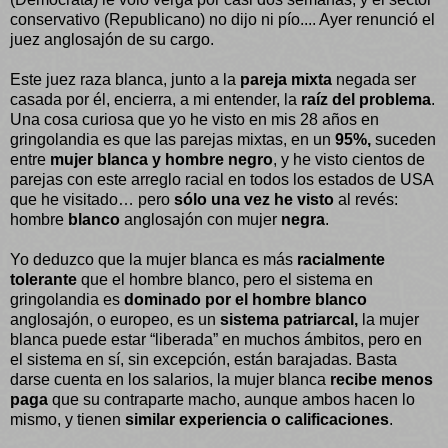
conservativo (Republicano) no dijo ni pío.... Ayer renunció el
juez anglosajón de su cargo.
Este juez raza blanca, junto a la
pareja mixta
negada ser
casada por él, encierra, a mi entender, la
raíz del problema
.
Una cosa curiosa que yo he visto en mis 28 años en
gringolandia es que las parejas mixtas, en un
95%,
suceden
entre
mujer blanca y hombre negro
, y he visto cientos de
parejas con este arreglo racial en todos los estados de USA
que he visitado… pero
sólo una vez he visto
al revés:
hombre
blanco
anglosajón con mujer
negra
.
Yo deduzco que la mujer blanca es más
racialmente
tolerante
que el hombre blanco, pero el sistema en
gringolandia es
dominado por el hombre blanco
anglosajón, o europeo, es un
sistema patriarcal,
la mujer
blanca puede estar “liberada” en muchos ámbitos, pero en
el sistema en sí, sin excepción, están barajadas. Basta
darse cuenta en los salarios, la mujer blanca
recibe menos
paga
que su contraparte macho, aunque ambos hacen lo
mismo, y tienen
similar experiencia o calificaciones
.