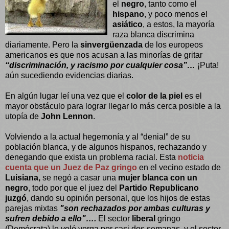
el
negro
, tanto como el
hispano
, y poco menos el
asiático
, a estos, la mayoría
raza blanca discrimina
diariamente. Pero la
sinvergüenzada
de los europeos
americanos es que nos acusan a las minorías de gritar
“discriminación, y racismo por cualquier cosa”…
¡Puta!
aún sucediendo evidencias diarias.
En algún lugar leí una vez que el
color de la piel
es el
mayor obstáculo para lograr llegar lo más cerca posible a la
utopía de
John Lennon
.
Volviendo a la actual hegemonía y al “denial” de su
población blanca, y de algunos hispanos, rechazando y
denegando que exista un problema racial. Esta
noticia
cuenta que un Juez de Paz gringo
en el vecino estado de
Luisiana,
se negó a casar una
mujer blanca con un
negro
, todo por que el juez del
Partido Republicano
juzgó
, dando su opinión personal, que los hijos de estas
parejas mixtas
"son rechazados por ambas culturas y
sufren debido a ello"….
El sector
liberal
gringo
(Demócrata) le voló verga por casi dos semanas, y el sector