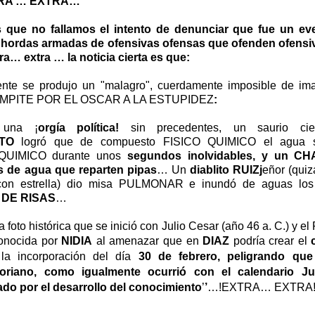
RA … EXTRA…
 que no fallamos el intento de denunciar que fue un ev
ordas armadas de ofensivas ofensas que ofenden ofensi
ra… extra … la noticia cierta es que:
te se produjo un "malagro", cuerdamente imposible de i
PITE POR EL OSCAR A LA ESTUPIDEZ
:
 una ¡
orgía política!
sin precedentes, un saurio cie
TO
logró que de compuesto FISICO QUIMICO el agua se
 QUIMICO durante unos
segundos inolvidables, y un C
as de agua que reparten pipas
… Un
diablito RUIZj
eñor (quiz
con estrella) dio misa PULMONAR e inundó de aguas los
 DE RISAS
…
a foto histórica que se inició con Julio Cesar (año 46 a. C.) y el
o
nocida por
NIDIA
al amenazar que en
DIAZ
podría crear el
a incorporación del día
30 de febrero, peligrando que
goriano, como igualmente ocurrió con el calendario Ju
cado por el desarrollo del conocimiento
’
’
…!EXTRA… EXTRA