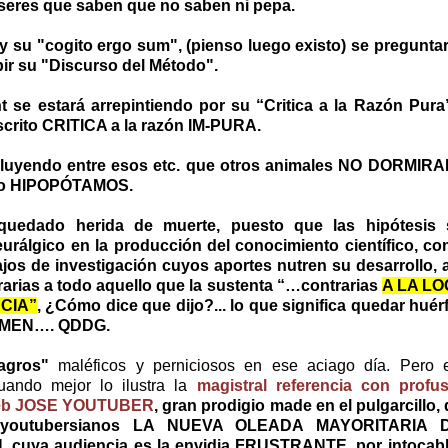
 seres que saben que no saben ni pepa.
 su "cogito ergo sum", (pienso luego existo) se preguntará
ir su "Discurso del Método".
se estará arrepintiendo por su “Critica a la Razón Pur
scrito CRITICA a la razón IM-PURA.
 Incluyendo entre esos etc. que otros animales NO DORM
s o HIPOPÓTAMOS.
quedado herida de muerte, puesto que las hipótesis
urálgico en la producción del conocimiento científico, co
ajos de investigación cuyos aportes nutren su desarrollo,
arias a todo aquello que la sustenta “…contrarias
A LA LO
NCIA”
, ¿Cómo dice que dijo?... lo que significa quedar huér
. AMEN…. QDDG.
agros"
maléficos y perniciosos en ese aciago día. Pero e
uando mejor lo ilustra la
magistral referencia con profu
 web JOSE YOUTUBER
, gran prodigio made en el pulgarcillo,
s youtubersianos LA NUEVA OLEADA MAYORITARIA
uya audiencia es la envidia FRUSTRANTE, por intocables