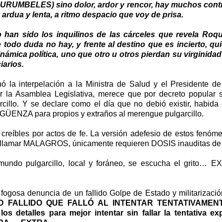
CHURUMBELES)
sino dolor, ardor y rencor, hay muchos contr
rdua y lenta, a ritmo despacio que voy de prisa.
an sido los inquilinos de las cárceles que revela Roq
todo duda no hay, y frente al destino que es incierto, qu
inámica política, uno que otro u otros pierdan su virginidad
iarios.
nó la interpelación a la Ministra de Salud y el Presidente d
r la Asamblea Legislativa, merece que por decreto popular 
arcillo. Y se declare como el día que no debió existir, habida 
ENZA para propios y extraños al merengue pulgarcillo.
creíbles por actos de fe. La versión adefesio de estos fenóm
 llamar MALAGROS, únicamente requieren DOSIS inauditas 
undo pulgarcillo, local y foráneo, se escucha el grit
ogosa denuncia de un fallido Golpe de Estado y militarizació
O FALLIDO QUE FALLÓ AL INTENTAR TENTATIVAMEN
los detalles para mejor intentar sin fallar la tentativa ex