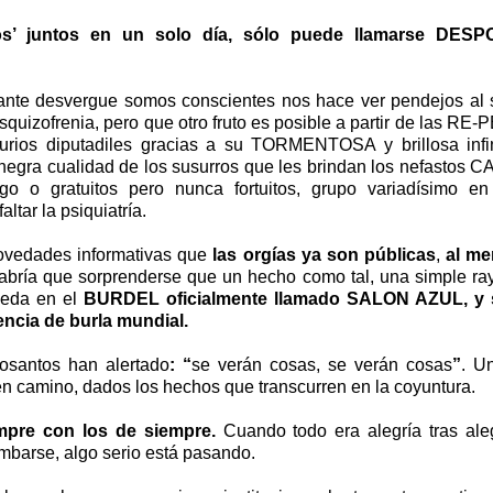
os’ juntos en un solo día, sólo puede llamarse DE
nte desvergue somos conscientes nos hace ver pendejos al s
esquizofrenia, pero que otro fruto es posible a partir de las
rios diputadiles gracias a su TORMENTOSA y brillosa inf
 negra cualidad de los susurros que les brindan los nefasto
go o gratuitos pero nunca fortuitos, grupo variadísimo en 
altar la psiquiatría.
ovedades informativas que
las orgías ya son públicas
,
al me
habría que sorprenderse que un hecho como tal, una simple ra
uceda en el
BURDEL oficialmente llamado SALON AZUL, y s
encia de burla mundial.
rosantos han alertado
:
“
se verán cosas, se verán cosas
”
. U
en camino, dados los hechos que transcurren en la coyuntura.
mpre con los de siempre.
Cuando todo era alegría tras aleg
mbarse, algo serio está pasando.