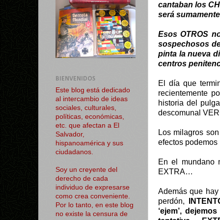
cantaban los 
será sumamente a
Esos OTROS no h
sospechosos de 
pinta la nueva d
centros penitenc
BIENVENIDOS
El día que termi
Este blog está dedicado
recientemente po
al intercambio de ideas
historia del pulg
sociales, culturales,
descomunal VERGÜ
políticas, económicas,
etc. que afectan a El
Los milagros son 
Salvador,
efectos podemos
hispanoamérica y sus
ciudadanos.
En el mundano m
Soy un creyente del
EXTRA…
derecho de cada
individuo de expresarse
Además que hay f
como crea conveniente.
perdón,
INTENT
Por lo tanto, en este blog
‘ejem’, dejemos 
no existe la censura de