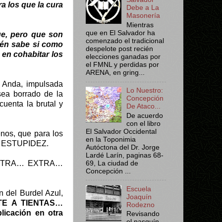
a los que la cura
Debe a La
Masonería
Mientras
que en El Salvador ha
ue, pero que son
comenzado el tradicional
ién sabe si como
despelote post recién
 en cohabitar los
elecciones ganadas por
el FMNL y perdidas por
ARENA, en gring...
e Anda, impulsada
Lo Nuestro:
sea borrado de la
Concepción
cuenta la brutal y
De Ataco...
De acuerdo
con el libro
El Salvador Occidental
enos, que para los
en la Toponimia
de ESTUPIDEZ.
Autóctona del Dr. Jorge
Lardé Larín, paginas 68-
o… EXTRA… EXTRA…
69, La ciudad de
Concepción ...
Escuela
n del Burdel Azul,
Joaquín
TE A TIENTAS…
Rodezno
plicación en otra
Revisando
el pasquín