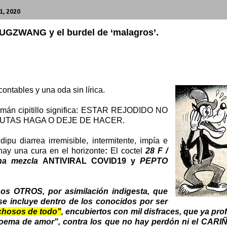
, 2020
ZUGZWANG y el burdel de ‘malagros’.
ontables y una oda sin lírica.
mán cipitillo significa: ESTAR REJODIDO NO
UTAS HAGA O DEJE DE HACER.
dipu diarrea irremisible, intermitente, impía e
 hay una cura en el horizonte
:
El coctel
28 F /
na mezcla
ANTIVIRAL COVID19 y
PEPTO
os OTROS, por asimilación indigesta, que
 se incluye dentro de los conocidos por ser
hosos de todo"
, encubiertos con mil disfraces, que ya profe
ema de amor", contra los que no hay perdón ni el
CARIÑ