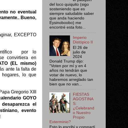
del loco quiquito (sigo
sosteniendo que es
ento no eventual
siempre saludable saber
vamente.. Bueno,
que anda haciendo
Eysinoboobo) me
encontré esta foto...
maginar, EXCEPTO
Imperio
Distópico II
El 26 de
ntífico
por lo
julio de
2024
 convirtiera en
Donald Trump dijo:
HATO (EL mismo)
“Voten por mí y en 4
ás ante la falta de
años no tendrán que
 hogares, lo que
votar de nuevo, lo
habremos arreglado tan
bien que no van...
 Papa Gregorio XIII
FIESTAS
calendario GOYO
AGOSTINA
S:
 desaparezca el
¿Celebrand
stiniano, evento
o Nuestro
!
Propio
Exterminio?
Esto lo escribí y compartí