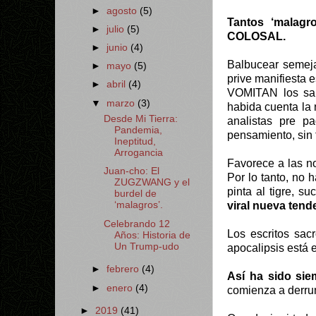
►
agosto
(5)
Tantos ‘malagr
►
julio
(5)
COLOSAL.
►
junio
(4)
Balbucear semeja
►
mayo
(5)
prive manifiesta 
►
abril
(4)
VOMITAN los sau
▼
marzo
(3)
habida cuenta la
Desde Mi Tierra:
analistas pre pa
Pandemia,
pensamiento, sin f
Ineptitud,
Arrogancia
Favorece a las n
Juan-cho: El
Por lo tanto, no 
ZUGZWANG y el
pinta al tigre, s
burdel de
viral nueva tend
‘malagros’.
Celebrando 12
Los escritos sac
Años: Historia de
Un Trump-udo
apocalipsis está 
►
febrero
(4)
Así ha sido sie
►
enero
(4)
comienza a derru
►
2019
(41)