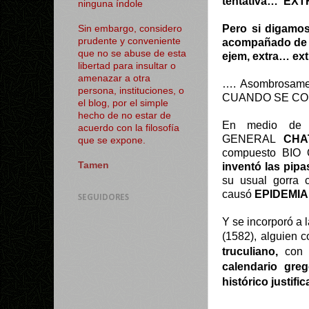
tentativa…
EXT
ninguna índole
Pero si digamos
Sin embargo, considero
prudente y conveniente
acompañado de h
que no se abuse de esta
ejem, extra… ext
libertad para insultar o
amenazar a otra
…. Asombrosamen
persona, instituciones, o
CUANDO SE COM
el blog, por el simple
hecho de no estar de
En medio de
acuerdo con la filosofía
GENERAL
CHA
que se expone.
compuesto BIO
Tamen
inventó las pip
su usual gorra 
causó
EPIDEMIA
SEGUIDORES
Y se incorporó a l
(1582), alguien c
truculiano,
con l
calendario gre
histórico justifi