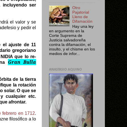
 incluyendo ser
Otro
Pajatorial
Lleno de
Difamación
ndrá el valor y se
Hay una ley
defesio y pedir el
en argumento en la
Corte Suprema de
Justicia salvadoreña
l ajuste de 11
contra la difamación, el
insulto, y el chisme en los
ndario gregoriano
medios de infor...
NIDIA que lo re-
Gran Bulla
 una
ANASTASIO AQUINO
bita de la tierra
fique la rotación
o solar. O que se
cualquier etc.
ue afrontar.
 febrero en 1712
.
zne filosófico a lo