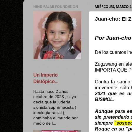
HIND RAJAB FOUNDATION
MIÉRCOLES, MARZO 11
Juan-cho: El 
Por Juan-cho
De los cuentos inc
Zugzwang en ale
IMPORTA QUE P
Un Imperio
Distópico...
Contra la saurio 
irreverente, sólo
Hasta hace 2 años,
2021 que es u
octubre de 2023 , si yo
BISMOL
.
decía que la judería
sionista supremacista (
Aunque para es
ideología racial ),
sin pretenderlo
dominaba el mundo por
siempre
"sospec
medio de l...
Roque en su "po