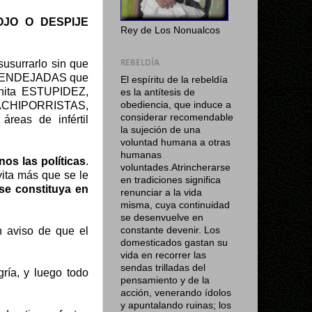
SPOJO O DESPIJE
Rey de Los Nonualcos
usurrarlo sin que
REBELDÍA
 RE-PENDEJADAS que
El espíritu de la rebeldía
inita ESTUPIDEZ,
es la antítesis de
s CACHIPORRISTAS,
obediencia, que induce a
considerar recomendable
áreas de infértil
la sujeción de una
voluntad humana a otras
humanas
nos las políticas
.
voluntades.Atrincherarse
yita más que se le
en tradiciones significa
e constituya en
renunciar a la vida
misma, cuya continuidad
se desenvuelve en
n aviso de que el
constante devenir. Los
domesticados gastan su
vida en recorrer las
sendas trilladas del
ría, y luego todo
pensamiento y de la
acción, venerando ídolos
y apuntalando ruinas; los