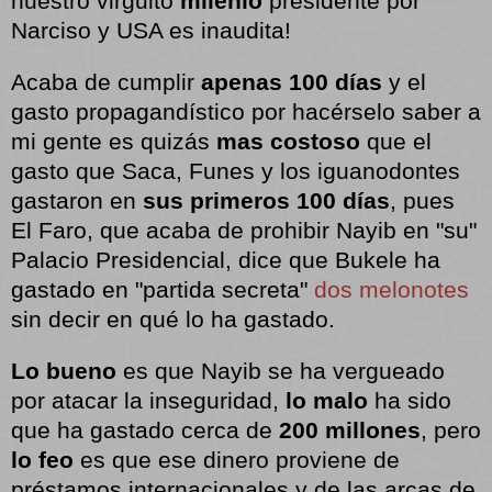
nuestro virguito
milenio
presidente por
Narciso y USA es inaudita!
Acaba de cumplir
apenas 100 días
y el
gasto propagandístico por hacérselo saber a
mi gente es quizás
mas costoso
que el
gasto que Saca, Funes y los iguanodontes
gastaron en
sus primeros 100 días
, pues
El Faro, que acaba de prohibir Nayib en "su"
Palacio Presidencial, dice que Bukele
ha
gastado en "partida secreta"
dos melonotes
sin decir en qué lo ha gastado.
Lo bueno
es que Nayib se ha vergueado
por atacar la inseguridad,
lo malo
ha sido
que ha gastado cerca de
200 millones
, pero
lo feo
es que ese dinero proviene de
préstamos internacionales y de las arcas de