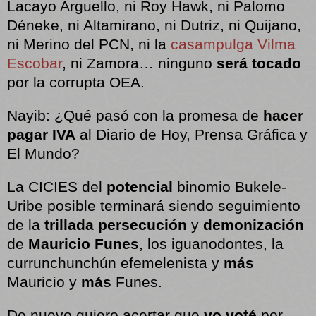
Lacayo Arguello, ni Roy Hawk, ni Palomo
Déneke, ni Altamirano, ni Dutriz, ni Quijano,
ni Merino del PCN, ni la
casampulga Vilma
Escobar
, ni Zamora… ninguno
será tocado
por la corrupta OEA.
Nayib: ¿Qué pasó con la promesa de
hacer
pagar IVA
al Diario de Hoy, Prensa Gráfica y
El Mundo?
La CICIES del
potencial
binomio Bukele-
Uribe posible terminará siendo seguimiento
de la
trillada persecución
y
demonización
de
Mauricio Funes
, los iguanodontes, la
currunchunchún efemelenista y
más
Mauricio y
más
Funes.
De nuevo quiero acertar que
yo voté
por