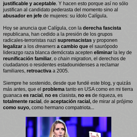
justificable y aceptable
. Y hacen esto porque así no sólo
justifican al candidato pederasta del momento sino al
abusador en jefe
de mujeres: su ídolo Calígula.
Hoy se anuncia que Calígula, con la
derecha fascista
republicana, han cedido a la presión de los grupos
radicales-terroristas nazi
supremacistas
y proponen
legalizar
a los
dreamers
a cambio que
el saurópodo
liderazgo raza blanca demócrata acepten
eliminar
la ley de
reunificación familiar
, o
chain migration
, el derechos de
ciudadanos o residentes estadounidenses a reclamar
familiares,
retroactiva
a 2005.
Siempre he sostenido, desde que fundé este blog, y quizás
más antes, que el
problema
tanto en USA como en mi tierra
guanaca
es racial
,
no es
clasista,
no es
de riqueza, es
totalmente racial
, de
aceptación racial,
de mirar al prójimo
como suyo,
como hermano compatriota...