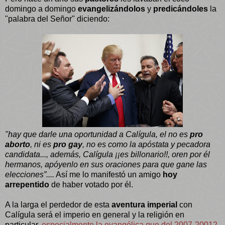
domingo a domingo
evangelizándolos
y
predicándoles
la
"palabra del Señor" diciendo:
"hay que darle una oportunidad a Calígula, el no es
pro
aborto
, ni es
pro gay
, no es como la apóstata y pecadora
candidata..., además, Calígula ¡¡es billonario!!, oren por él
hermanos, apóyenlo en sus oraciones para que gane las
elecciones”....
Así me lo manifestó un amigo
hoy
arrepentido
de haber votado por él.
A la larga el perdedor de esta
aventura imperial
con
Calígula será el imperio en general y
la religión en
particular,
especialmente la evangélica que del 2007-20012