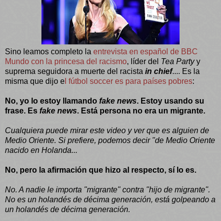
Sino leamos completo la
entrevista en español de BBC
Mundo con la princesa del racismo
, líder del
Tea Party
y
suprema seguidora a muerte del racista
in chief
.... Es la
misma que dijo
e
l fútbol soccer es para países pobres
:
No, yo lo estoy llamando
fake news
.
Estoy usando su
frase. Es
fake news
.
Está persona no era un migrante.
Cualquiera puede mirar este video y ver que es alguien de
Medio Oriente. Si prefiere, podemos decir "de Medio Oriente
nacido en Holanda...
No, pero la afirmación que hizo al respecto, sí lo es.
No. A nadie le importa "migrante" contra "hijo de migrante".
No es un holandés de décima generación, está golpeando a
un holandés de décima generación.