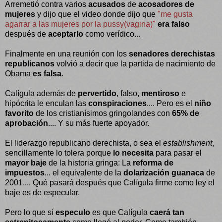
Arremetió contra varios
acusados
de
acosadores de
mujeres
y
dijo que el video donde dijo que
"me gusta
agarrar a las mujeres por la pussy(vagina)"
era falso
después de
aceptarlo
como verídico...
Finalmente en una reunión con los
senadores derechistas
republicanos
volvió a decir que la partida de nacimiento de
Obama
es falsa
.
Calígula además de
pervertido
, falso,
mentiroso
e
hipócrita le enculan las
conspiraciones
.... Pero es el
niño
favorito
de los cristianísimos gringolandes con
65% de
aprobación
.... Y su más fuerte apoyador.
El liderazgo republicano derechista, o sea el
establishment
,
sencillamente lo tolera porque
lo necesita
para pasar el
mayor baje
de la historia gringa: La
reforma de
impuestos
... el equivalente de la
dolarización guanaca
de
2001.... Qué pasará después que Calígula firme como ley el
baje es de especular.
Pero lo que sí
especulo
es que Calígula
caerá tan