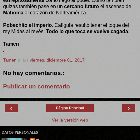
estrepitosamente
como llegó al poder. Como también
quizás también pase en un
cercano futuro
el ascenso de
Mahoma
al corazón de Norteamérica.
Pobechito el imperio
.
Calígula resultó tener el toque del
rey Midas al revés:
Todo lo que toca se vuelve cagada
.
Tamen
.
Tamen
a la/s
viernes, diciembre 01, 2017
No hay comentarios.:
Publicar un comentario
‹
›
Página Principal
Ver la versión web
DATOS PERSONALES