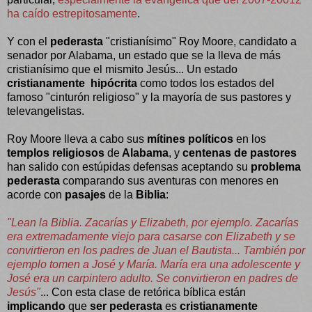
ha caído estrepitosamente
.
Y con el
pederasta
"cristianísimo" Roy Moore, candidato a
senador por Alabama, un estado que se la lleva de más
cristianísimo que el mismito Jesús... Un estado
cristianamente hipócrita
como todos los estados del
famoso "cinturón religioso" y la mayoría de sus pastores y
televangelistas.
Roy Moore lleva a cabo sus
mítines políticos
en los
templos religiosos
de
Alabama
, y
centenas de pastores
han salido con estúpidas defensas aceptando su
problema
pederasta
comparando sus aventuras con menores en
acorde con
pasajes
de la
Biblia
:
"Lean la Biblia. Zacarías y Elizabeth, por ejemplo. Zacarías
era extremadamente viejo para casarse con Elizabeth y se
convirtieron en los padres de Juan el Bautista... También por
ejemplo tomen a José y María. María era una adolescente y
José era un carpintero adulto. Se convirtieron en padres de
Jesús"
...
Con esta clase de retórica bíblica están
implicando
que
ser pederasta
es
cristianamente