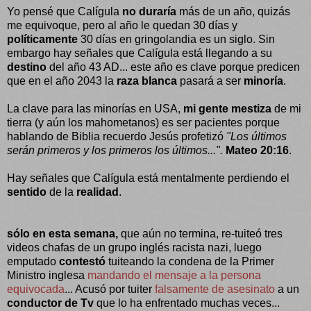
Yo pensé que Calígula
no duraría
más de un año, quizás
me equivoque, pero al año le quedan 30 días y
políticamente
30 días en gringolandia es un siglo. Sin
embargo hay señales que Calígula está llegando a su
destino
del año 43 AD... este año es clave porque predicen
que en el año 2043 la
raza blanca
pasará a ser
minoría
.
La clave para las minorías en USA,
mi
gente mestiza
de mi
tierra (y aún los mahometanos) es ser pacientes porque
hablando de Biblia recuerdo Jesús profetizó
"Los últimos
serán primeros y los primeros los últimos...".
Mateo 20:16
.
Hay señales que Calígula está mentalmente perdiendo el
sentido
de la
realidad
.
sólo en esta semana,
que aún no termina, re-tuiteó tres
videos chafas de un grupo inglés racista nazi, luego
emputado
contestó
tuiteando la condena de la Primer
Ministro inglesa
mandando el mensaje a la persona
equivocada
... Acusó por tuiter
falsamente de asesinato
a un
conductor de Tv
que lo ha enfrentado muchas veces...