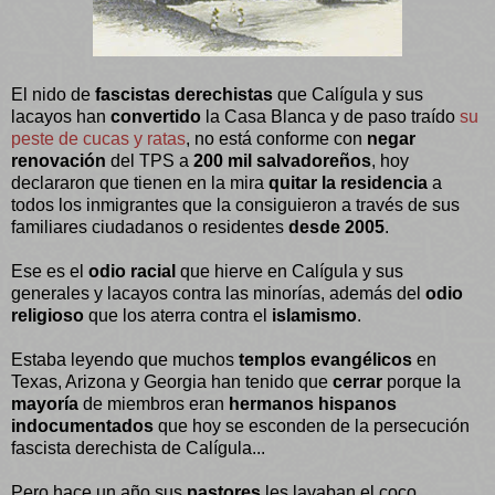
El nido de
fascistas derechistas
que Calígula y sus
lacayos han
convertido
la Casa Blanca y de paso traído
su
peste de cucas y ratas
, no está conforme con
negar
renovación
del TPS a
200 mil salvadoreños
, hoy
declararon que tienen en la mira
quitar la residencia
a
todos los inmigrantes que la consiguieron a través de sus
familiares ciudadanos o residentes
desde 2005
.
Ese es el
odio racial
que hierve en Calígula y sus
generales y lacayos contra las minorías, además del
odio
religioso
que los aterra contra el
islamismo
.
Estaba leyendo que muchos
templos evangélicos
en
Texas, Arizona y Georgia han tenido que
cerrar
porque la
mayoría
de miembros eran
hermanos hispanos
indocumentados
que hoy se esconden de la persecución
fascista derechista de Calígula...
Pero hace un año sus
pastores
les lavaban el coco