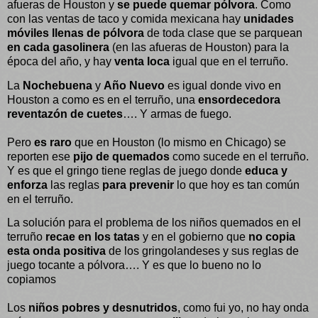
afueras de Houston y
se puede quemar pólvora
. Como
con las ventas de taco y comida mexicana hay
unidades
móviles llenas de pólvora
de toda clase que se parquean
en cada gasolinera
(en las afueras de Houston) para la
época del año, y hay
venta loca
igual que en el terruño.
La
Nochebuena
y
Año Nuevo
es igual donde vivo en
Houston a como es en el terruño, una
ensordecedora
reventazón de cuetes
…. Y armas de fuego.
Pero
es raro
que en Houston (lo mismo en Chicago) se
reporten ese
pijo de quemados
como sucede en el terruño.
Y es que el gringo tiene reglas de juego donde
educa y
enforza
las reglas
para prevenir
lo que hoy es tan común
en el terruño.
La solución para el problema de los niños quemados en el
terruño
recae en los tatas
y en el gobierno que
no copia
esta onda positiva
de los gringolandeses y sus reglas de
juego tocante a pólvora…. Y es que lo bueno no lo
copiamos
Los
niños pobres y desnutridos
, como fui yo, no hay onda