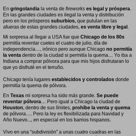
En
gringolandia
la venta de
fireworks
es legal y próspera
.
En las grandes ciudades es ilegal la venta y distribución
pero en los prósperos
suburbios,
que pululan en las
afueras de estas grandes ciudades,
es venta libre y legal
.
Mi sorpresa al llegar a USA fue que
Chicago de los 80s
permitía reventar cuetes el cuatro de julio, día de
independencia…, irónico pero aunque Chicago
no permitía
la venta
dentro de la ciudad si permitía la quema… Yo iba a
Indiana a comprar pólvora para que mis hijos disfrutaran lo
que yo disfruté en el terruño.
Chicago tenía lugares
establecidos y controlados
donde
permitía la quema de pólvora.
En
Texas
mi sorpresa ha sido más grande.
Se puede
reventar pólvora
… Pero igual a Chicago la ciudad de
Houston
, dentro de sus límites,
prohíbe la venta y quema
de pólvora…. Pero la ley es flexibilizada para Navidad y
Año Nuevo..., en especial en los barrios hispanos.
Vivo en una “subdivisión” a unas cuatro cuadras en las