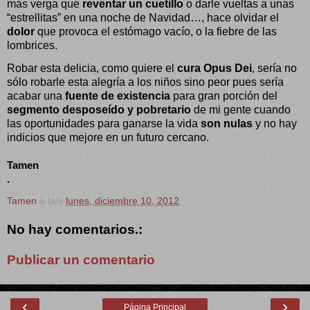
más verga que
reventar un cuetillo
o darle vueltas a unas
“estrellitas” en una noche de Navidad…, hace olvidar el
dolor
que provoca el estómago vacío, o la fiebre de las
lombrices.
Robar esta delicia, como quiere el
cura Opus Dei
, sería no
sólo robarle esta alegría a los niños sino peor pues sería
acabar una
fuente de existencia
para gran porción del
segmento desposeído
y pobretario
de mi gente cuando
las oportunidades para ganarse la vida
son nulas
y no hay
indicios que mejore en un futuro cercano.
Tamen
.
Tamen
a la/s
lunes, diciembre 10, 2012
No hay comentarios.:
Publicar un comentario
‹
›
Página Principal