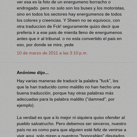
ver esa es la foto de un energumeno borracho o
endrogado. pero no solo son los buses y los motoristas,
sino en todos los sectores hay energumenos de todos
los colores y creencias. Y Sheen no se equivoco, con
otra traduccion de Fck! seguramente quizo decir que
preferia ir a ese pais de mierda lleno de energumenos
antes que ir al tribunal. o no esta convertido el pais en
eso, por donde se mire, yede
10 de marzo de 2011 a las 3:10 p.m.
Anónimo dijo...
Hay varias maneras de traducir la palabra "fuck", los
que la han traducido como maldito no han hecho una
buena traducción, porque hay otras palabras más
adecuadas para la palabra maldito ("damned", por
ejemplo).
La verdad es que a lo mejor ni siquiera quiso ofender al
pueblo salvatrucho. Pero debemos ser sinceros, nuestro
país no es como para que alguien esté feliz de venirse a
vivir aqui, solo miren a nuestros "honorables" diputados,