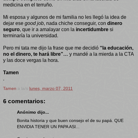
medicina en el terruño.
Mi esposa y algunos de mi familia no les llegó la idea de
dejar ese
good job
, nada chiche conseguir, con
dinero
seguro
, que ir a amalayar con la
incertidumbre
si
terminaría la universidad.
Pero mi tata me dijo la frase que me decidió
“la educación,
no el dinero, te hará libre”…
y mandé a la mierda a la CTA
y las doce vergas la hora.
Tamen
.
Tamen
a la/s
lunes, marzo 07, 2011
6 comentarios:
Anónimo dijo...
Bonita historia y que buen consejo el de su papá. QUE
ENVIDIA TENER UN PAPA ASI...