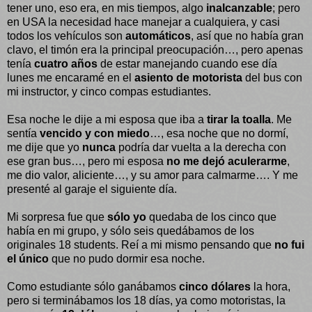
tener uno, eso era, en mis tiempos, algo
inalcanzable
; pero
en USA la necesidad hace manejar a cualquiera, y casi
todos los vehículos son
automáticos
, así que no había gran
clavo, el timón era la principal preocupación…, pero apenas
tenía
cuatro años
de estar manejando cuando ese día
lunes me encaramé en el
asiento de motorista
del bus con
mi instructor, y cinco compas estudiantes.
Esa noche le dije a mi esposa que iba a
tirar la toalla
. Me
sentía
vencido y con miedo
…, esa noche que no dormí,
me dije que yo
nunca
podría dar vuelta a la derecha con
ese gran bus…, pero mi esposa
no me dejó aculerarme
,
me dio valor, aliciente…, y su amor para calmarme…. Y me
presenté al garaje el siguiente día.
Mi sorpresa fue que
sólo yo
quedaba de los cinco que
había en mi grupo, y sólo seis quedábamos de los
originales 18 students. Reí a mi mismo pensando que
no fui
el único
que no pudo dormir esa noche.
Como estudiante sólo ganábamos
cinco dólares
la hora,
pero si terminábamos los 18 días, ya como motoristas, la