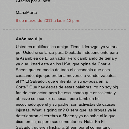
Gracias por el post....
MariaMarta
8 de marzo de 2011 a las 5:13 p.m.
Anónimo dijo...
Usted es multifacetico amigo. Tiene liderazgo, yo votaria
por Usted si se lanza para Diputado Independiente para
la Asamblea de El Salvador. Pero cambiando de tema y
ya que Usted esta en los USA, que opina de Charlie
Sheen que en medio de todo el escandalo que esta
causando, dijo que preferia moverse a vender zapatos
al f** El Salvador, que enfrentar a su ex-posa en la
Corte? Que hay detras de estas palabras. Yo no soy big
fan de este actor, pero he escuchado que es violento y
abusivo con sus ex-esposas, pero tambien he
escuchado que el y su padre, son activistas de causas
injustas. What is going on? O sera que las drogas ya le
deterioraron el cerebro a Sheen y ya no sabe ni lo que
dice, en fin, espero sus comentarios. Nota: En El
Salvador, quieren linchar a Sheen por el comentario,