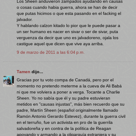
Los Sheen anduvieron zampados ayudando en causas
o cosas cuando habia guerra, ahora se han de decir
que putas hicimos o que esta pasando en el facking el
jalvador.
Y hablando calzon kitado lo pior que le puede pasar a
un ser humano es nacer en sivar o ser de sivar, puta
verguenza da decir que uno es jalvadoreno, ojala los
castigue aquel que dicen que vive aya arriba.
9 de marzo de 2011 a las 6:04 p.m.
Tamen
dijo...
Gracias por tu voto compa de Canadá, pero por el
momento no pretendo meterme a la cueva de Ali Babá
ni que me volviera a poner a verga. Tocante a Charlie
Sheen. Yo no sabía que él y su padre estuvieran
metidos en "causas injustas", más bien recuerdo que su
padre, Martín Sheen (español originalmente llamado
Ramón Antonio Gerardo Estevez), durante la guerra civil
en el terruño, fue un activista en pro de la guerrila
salvadoreña y en contra de la política de Reagan
apoyando y armando a la oligarquía extranjera y su