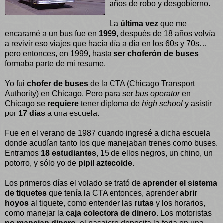
años de robo y desgobierno.
La
última vez
que me
encaramé a un bus fue en
1999
, después de 18 años volvía
a revivir eso viajes que hacía día a día en los 60s y 70s…
pero entonces, en 1999, hasta
ser choferón de buses
formaba parte de mi resume.
Yo fui
chofer de buses
de la CTA (Chicago Transport
Authority) en Chicago. Pero para ser
bus operator
en
Chicago se
requiere
tener diploma de
high school
y asistir
por
17 días
a una escuela.
Fue en el verano de 1987 cuando ingresé a dicha escuela
donde acudían tanto los que manejaban trenes como buses.
Entramos
18 estudiantes
, 15 de ellos negros, un chino, un
potorro, y sólo yo de
pipil aztecoide
.
Los primeros días el volado se trató de
aprender el sistema
de tiquetes
que tenía la CTA entonces, aprender
abrir
hoyos
al tiquete, como entender las
rutas
y los horarios,
como manejar la
caja colectora de dinero
. Los motoristas
no manejan dinero
, el pasajero deposita la feria en una