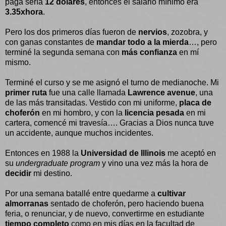
paga sería
12 dólares
, entonces el salario mínimo era
3.35xhora
.
Pero los dos primeros días fueron de
nervios
, zozobra, y
con ganas constantes de
mandar todo a la mierda
…, pero
terminé la segunda semana con
más confianza
en mí
mismo.
Terminé el curso y se me asignó el turno de medianoche. Mi
primer ruta
fue una calle llamada
Lawrence avenue
, una
de las más transitadas. Vestido con mi uniforme,
placa de
choferón
en mi hombro, y con la
licencia pesada
en mi
cartera, comencé mi travesía…. Gracias a Dios nunca tuve
un accidente, aunque muchos incidentes.
Entonces en 1988 la
Universidad de Illinois
me aceptó en
su
undergraduate program
y vino una vez más la hora de
decidir
mi destino.
Por una semana batallé entre quedarme a
cultivar
almorranas
sentado de choferón, pero haciendo buena
feria, o renunciar, y de nuevo, convertirme en estudiante
tiempo completo
como en mis días en la facultad de