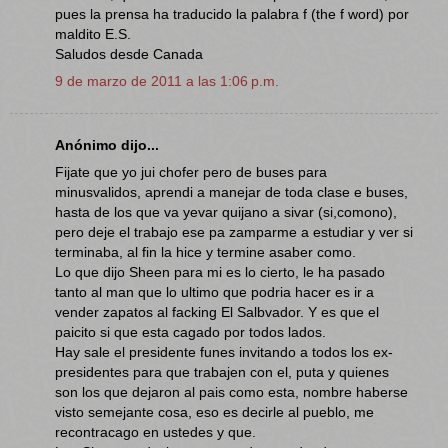
pues la prensa ha traducido la palabra f (the f word) por
maldito E.S.
Saludos desde Canada
9 de marzo de 2011 a las 1:06 p.m.
Anónimo dijo...
Fijate que yo jui chofer pero de buses para
minusvalidos, aprendi a manejar de toda clase e buses,
hasta de los que va yevar quijano a sivar (si,comono),
pero deje el trabajo ese pa zamparme a estudiar y ver si
terminaba, al fin la hice y termine asaber como.
Lo que dijo Sheen para mi es lo cierto, le ha pasado
tanto al man que lo ultimo que podria hacer es ir a
vender zapatos al facking El Salbvador. Y es que el
paicito si que esta cagado por todos lados.
Hay sale el presidente funes invitando a todos los ex-
presidentes para que trabajen con el, puta y quienes
son los que dejaron al pais como esta, nombre haberse
visto semejante cosa, eso es decirle al pueblo, me
recontracago en ustedes y que.