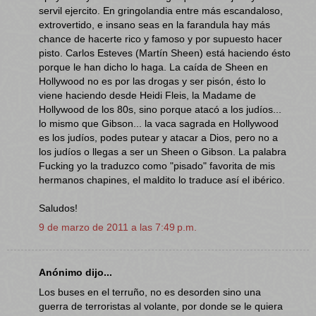
servil ejercito. En gringolandia entre más escandaloso,
extrovertido, e insano seas en la farandula hay más
chance de hacerte rico y famoso y por supuesto hacer
pisto. Carlos Esteves (Martín Sheen) está haciendo ésto
porque le han dicho lo haga. La caída de Sheen en
Hollywood no es por las drogas y ser pisón, ésto lo
viene haciendo desde Heidi Fleis, la Madame de
Hollywood de los 80s, sino porque atacó a los judíos...
lo mismo que Gibson... la vaca sagrada en Hollywood
es los judíos, podes putear y atacar a Dios, pero no a
los judíos o llegas a ser un Sheen o Gibson. La palabra
Fucking yo la traduzco como "pisado" favorita de mis
hermanos chapines, el maldito lo traduce así el ibérico.
Saludos!
9 de marzo de 2011 a las 7:49 p.m.
Anónimo dijo...
Los buses en el terruño, no es desorden sino una
guerra de terroristas al volante, por donde se le quiera