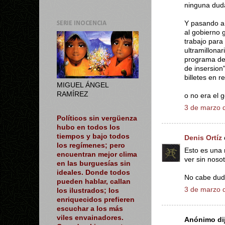
ninguna duda
Y pasando a 
SERIE INOCENCIA
al gobierno
trabajo para
ultramillona
programa de 
de insersion
billetes en 
MIGUEL ÁNGEL
RAMÍREZ
o no era el 
3 de marzo d
Políticos sin vergüenza
hubo en todos los
tiempos y bajo todos
Denis Ortíz
d
los regímenes; pero
Esto es una 
encuentran mejor clima
ver sin nosot
en las burguesías sin
ideales. Donde todos
No cabe dud
pueden hablar, callan
3 de marzo d
los ilustrados; los
enriquecidos prefieren
escuchar a los más
viles envainadores.
Anónimo dij