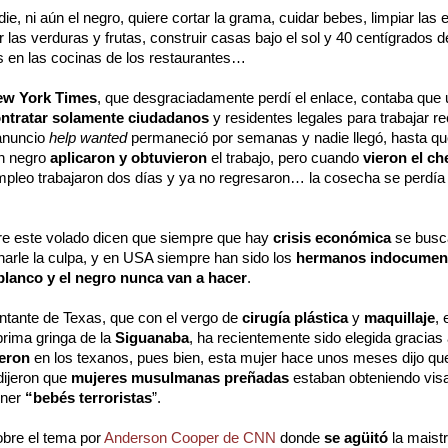
ie, ni aún el negro, quiere cortar la grama, cuidar bebes, limpiar la
las verduras y frutas, construir casas bajo el sol y 40 centígrados de
 en las cocinas de los restaurantes…
ew York Times
, que desgraciadamente perdí el enlace, contaba que 
ntratar solamente ciudadanos
y residentes legales para trabajar r
anuncio
help wanted
permaneció por semanas y nadie llegó, hasta que
un negro
aplicaron y obtuvieron
el trabajo, pero cuando
vieron el ch
pleo trabajaron dos días y ya no regresaron… la cosecha se perdía 
re este volado dicen que siempre que hay
crisis económica
se busc
arle la culpa, y en USA siempre han sido los
hermanos indocumen
blanco y el negro nunca van a hacer
.
ntante de Texas, que con el vergo de
cirugía plástica
y
maquillaje
, 
 prima gringa de la
Siguanaba
, ha recientemente sido elegida gracias 
eron
en los texanos, pues bien, esta mujer hace unos meses dijo q
 dijeron que
mujeres musulmanas preñadas
estaban obteniendo visas
ener
“bebés terroristas
”.
obre el tema por
Anderson Cooper de CNN
donde
se agüitó
la maistr