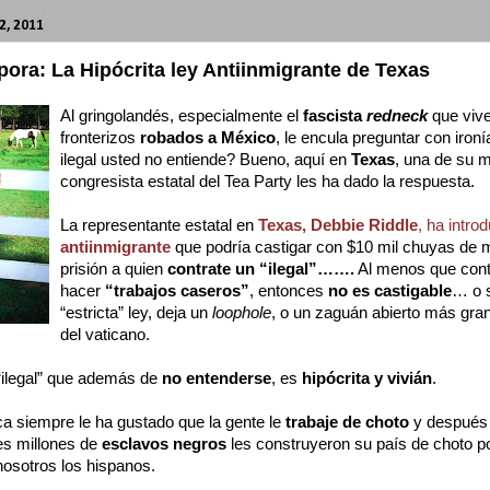
, 2011
ora: La Hipócrita ley Antiinmigrante de Texas
Al gringolandés, especialmente el
fascista
redneck
que vive
fronterizos
robados a México
, le encula preguntar con iron
ilegal usted no entiende? Bueno, aquí en
Texas
, una de su 
congresista estatal del Tea Party les ha dado la respuesta.
La representante estatal en
Texas, Debbie Riddle
, ha intro
antiinmigrante
que podría castigar con $10 mil chuyas de 
prisión a quien
contrate un “ilegal”…….
Al menos que contra
hacer
“trabajos caseros”
, entonces
no es castigable
… o s
“estricta” ley, deja un
loophole
, o un zaguán abierto más gra
del vaticano.
“ilegal” que además de
no entenderse
, es
hipócrita y vivián
.
ca siempre le ha gustado que la gente le
trabaje de choto
y después 
res millones de
esclavos negros
les construyeron su país de choto p
osotros los hispanos.