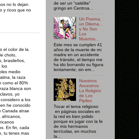
de ser un “satélite”
os no lo dejan.
gringo en Centroa...
o y ricos que no
Un Poema,
un Dilema...
y No Son
Los
Muertos...
Este mes se cumplen 41
 el color de la
años de la muerte de mi
madre en un accidente
de choto,
de tránsito, el tiempo me
, brasileños,
ha ido borrando su figura
 los
lentamente; sin em...
bles medio
atina, la raza
Nuestros
on como el 80%
Ancestros:
 raza blanca son
La Religión
clavos, yo
de Los
 considero a los
Pipiles
ien he conocido
Tocar el tema religioso
ue Canada atrae
en páginas sociales en
 africanos,
la red es bien jodido
porque es jugar con la fe
ericanos
de mis hermanos
s. En fin, cada
terrícolas, en muchos
e, tu tenes mas
la...