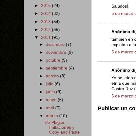
►
2015
(24)
Saludos!
5 de marzo d
►
2014
(32)
►
2013
(54)
►
2012
(65)
Anónimo dij
▼
2011
(91)
tambien en c
►
diciembre
(7)
explotan a l
5 de marzo d
►
noviembre
(9)
►
octubre
(9)
►
septiembre
(4)
Anónimo dij
►
agosto
(8)
Yo he leído 
etnia que má
►
julio
(6)
Castro Ruz e
►
junio
(9)
5 de marzo d
►
mayo
(6)
Publicar un c
►
abril
(7)
▼
marzo
(10)
De Plagios,
Imitaciones y
Copy and Paste