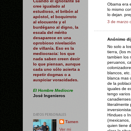
Cuando el ignorante se
Obama era el
cree igualado al
lo mismo con
estudioso, el bribón al
lo dejan. pre
apóstol, el boquirroto
3 de marzo d
al elocuente y el
burdégano al digno, la
escala del mérito
desaparece en una
Anónimo dij
oprobioso nivelación
No solo a los
de villanía. Eso es la
tierra, (los
mediocracia: los que
tambien los 
nada saben creen decir
peruanos, ca
lo que piensan, aunque
colonizadore
cada uno sólo acierta a
blancos, etc
repetir dogmas o a
blanca mas 
auspiciar voracidades.
de la poblac
iguales de e
El Hombre Mediocre
tengo varios
José Ingenieros
canadienses 
literalmente
inversionista
Hindues o In
DATOS PERSONALES
(mexicanos, 
Tamen
quien tiene 
Ver mi
clara la situ