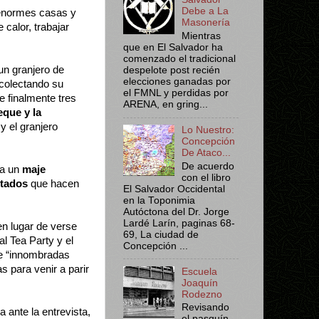
Debe a La
s enormes casas y
Masonería
 calor, trabajar
Mientras
que en El Salvador ha
comenzado el tradicional
un granjero de
despelote post recién
elecciones ganadas por
ecolectando su
el FMNL y perdidas por
 finalmente tres
ARENA, en gring...
eque y la
y el granjero
Lo Nuestro:
Concepción
De Ataco...
De acuerdo
a un
maje
con el libro
tados
que hacen
El Salvador Occidental
en la Toponimia
Autóctona del Dr. Jorge
Lardé Larín, paginas 68-
en lugar de verse
69, La ciudad de
al Tea Party y el
Concepción ...
ue “innombradas
 para venir a parir
Escuela
Joaquín
Rodezno
Revisando
a ante la entrevista,
el pasquín