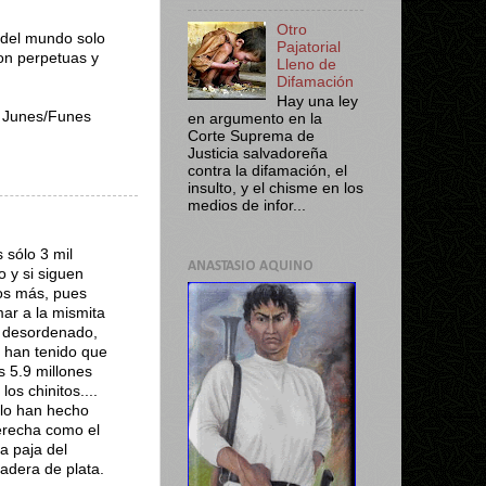
Otro
 del mundo solo
Pajatorial
son perpetuas y
Lleno de
Difamación
Hay una ley
e Junes/Funes
en argumento en la
Corte Suprema de
Justicia salvadoreña
contra la difamación, el
insulto, y el chisme en los
medios de infor...
 sólo 3 mil
ANASTASIO AQUINO
 y si siguen
os más, pues
ar a la mismita
o desordenado,
 han tenido que
s 5.9 millones
os chinitos....
 lo han hecho
derecha como el
a paja del
tadera de plata.