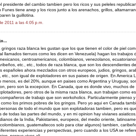
 presidente del cambio tambien pero los ricos y sus peleles republican
 Funes tiene anep y los ricos junto a los arenachos, grillos, altamarran
paren la guillotina.
e 2011 a las 4:05 p.m.
o...
 gringos raza blanca les gustan que los que tienen el color de piel como
 mal llamados tierruos como les dicen en Venezuela) hagan los trabajos 
mexicanos, centroamericanos, colombianos, venezolanos, ecuatorianos
ribeños, etc., etc., todos de raza blanca, que son los descendientes de
s españoles ahora mezclados con otros europeos, judios, gringos, ara
., etc., son igual de explotadores en sus paises de origen. En America L
o menos, es del 20%, aunque en paises como Argentina y Uruguay, s
ion, pero son la excepcion. En Canada, que es donde vivo, muchos de
xplotadores, pero otros de la misma raza blanca, aun trabajan como es
 compañeros de trabajo que son workoholics. Particularmente pienso y
como los primos pobres de los gringos. Pero yo aqui en Canada tamb
 personas de todo el mundo que son explotadoras tambien, pero es q
s de todas las partes del mundo, y en mi opinion hay vivianes asiaticos,
dianos de la India, Pakistanies, europeos, del medio oriente, latinoam
colombianos, guatemaltecos solo para citar algunos) tambien, caribeño
diferentes experiencias y perspectivas, pero cuando a los USA se refier
acion, porque vives ali.