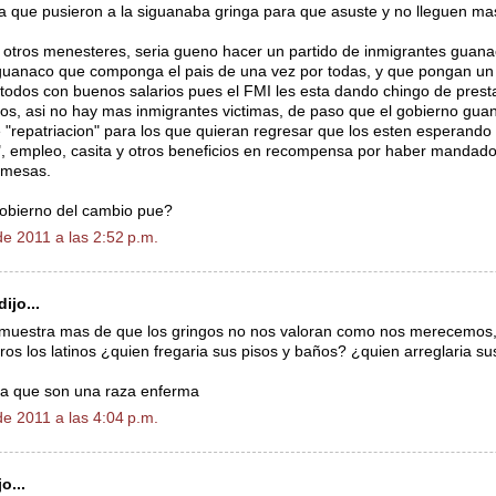
 que pusieron a la siguanaba gringa para que asuste y no lleguen ma
otros menesteres, seria gueno hacer un partido de inmigrantes guanac
 guanaco que componga el pais de una vez por todas, y que pongan u
 todos con buenos salarios pues el FMI les esta dando chingo de pres
rios, asi no hay mas inmigrantes victimas, de paso que el gobierno gu
"repatriacion" para los que quieran regresar que los esten esperando
", empleo, casita y otros beneficios en recompensa por haber mandado
remesas.
gobierno del cambio pue?
e 2011 a las 2:52 p.m.
ijo...
muestra mas de que los gringos no nos valoran como nos merecemos, 
ros los latinos ¿quien fregaria sus pisos y baños? ¿quien arreglaria sus
a que son una raza enferma
e 2011 a las 4:04 p.m.
o...