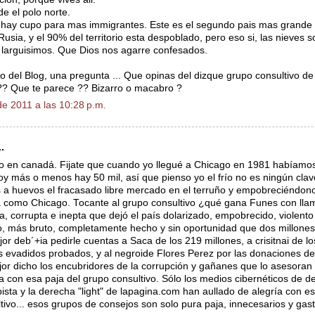
e el polo norte.
 hay cupo para mas immigrantes. Este es el segundo pais mas grande
usia, y el 90% del territorio esta despoblado, pero eso si, las nieves 
s larguisimos. Que Dios nos agarre confesados.
o del Blog, una pregunta ... Que opinas del dizque grupo consultivo d
?? Que te parece ?? Bizarro o macabro ?
e 2011 a las 10:28 p.m.
.
 en canadá. Fijate que cuando yo llegué a Chicago en 1981 habíamos
y más o menos hay 50 mil, así que pienso yo el frío no es ningún clavo
 a huevos el fracasado libre mercado en el terruño y empobreciéndon
como Chicago. Tocante al grupo consultivo ¿qué gana Funes con llam
a, corrupta e inepta que dejó el país dolarizado, empobrecido, violent
, más bruto, completamente hecho y sin oportunidad que dos millones
or deb´+ia pedirle cuentas a Saca de los 219 millones, a crisitnai de lo
 evadidos probados, y al negroide Flores Perez por las donaciones de l
or dicho los encubridores de la corrupción y gañanes que lo asesoran
a con esa paja del grupo consultivo. Sólo los medios cibernéticos de 
pista y la derecha "light" de lapagina.com han aullado de alegría con es
tivo... esos grupos de consejos son solo pura paja, innecesarios y gas