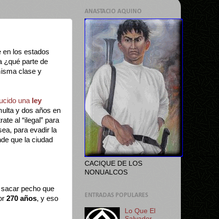
ANASTACIO AQUINO
 en los estados
ía ¿qué parte de
misma clase y
ducido una
ley
multa y dos años en
te al “ilegal” para
ea, para evadir la
nde que la ciudad
CACIQUE DE LOS
NONUALCOS
sacar pecho que
ENTRADAS POPULARES
or
270 años
, y eso
Lo Que El
Salvador