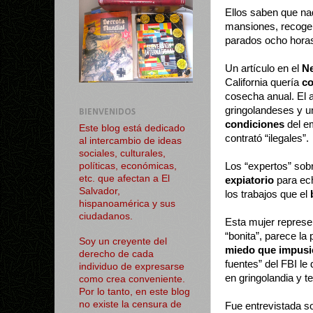
Ellos saben que nad
mansiones, recoger 
parados ocho horas
Un artículo en el
N
California quería
co
cosecha anual. El 
gringolandeses y 
BIENVENIDOS
condiciones
del em
Este blog está dedicado
contrató “ilegales”.
al intercambio de ideas
sociales, culturales,
Los “expertos” sob
políticas, económicas,
etc. que afectan a El
expiatorio
para ech
Salvador,
los trabajos que el
hispanoamérica y sus
ciudadanos.
Esta mujer represe
“bonita”, parece la
Soy un creyente del
miedo que impusi
derecho de cada
fuentes” del FBI le
individuo de expresarse
en gringolandia y t
como crea conveniente.
Por lo tanto, en este blog
no existe la censura de
Fue entrevistada s