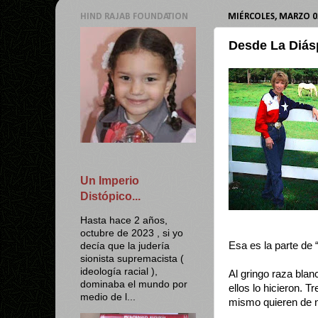
HIND RAJAB FOUNDATION
MIÉRCOLES, MARZO 02
Desde La Diásp
Un Imperio
Distópico...
Hasta hace 2 años,
octubre de 2023 , si yo
Esa es la parte de 
decía que la judería
sionista supremacista (
ideología racial ),
Al gringo raza blan
dominaba el mundo por
ellos lo hicieron. T
medio de l...
mismo quieren de n