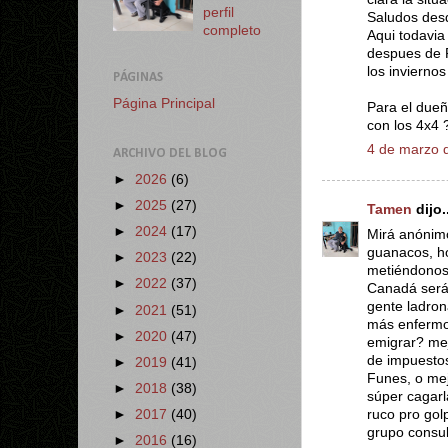
perfil
Saludos desd
completo
Aqui todavia
despues de R
los invierno
PÁGINAS
Página Principal
Para el dueñ
con los 4x4 
4 de marzo d
ARCHIVO DEL BLOG
►
2026
(6)
►
2025
(27)
Tamen
dijo..
►
2024
(17)
Mirá anónimo
guanacos, ho
►
2023
(22)
metiéndonos
►
2022
(37)
Canadá será 
gente ladron
►
2021
(51)
más enfermo
►
2020
(47)
emigrar? mej
de impuestos
►
2019
(41)
Funes, o mej
►
2018
(38)
súper cagarl
ruco pro gol
►
2017
(40)
grupo consul
►
2016
(16)