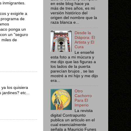
s inmigrantes.
en este blog hace ya
más de tres años, es mi
versión histórico del
os y exigirle a
origen del nombre que la
n programa de
raza blanca e...
tamos
anaco ponga un
Desde la
 con un "seguro
Diápora: El
 miles de
Artista y El
Cura
Le enseñé
esta foto a mi múcura y
me dijo que las figuras a
los lados de la puerta
parecían brujos , se las
mostré a mi hijo y me dijo
era...
ya los quisiera
Otro
 jardines? etc...
Cachorro
Para El
Imperio
La revista
digital Contrapunto
publica un artículo en el
cual esencialmente
señala a Mauricio Funes