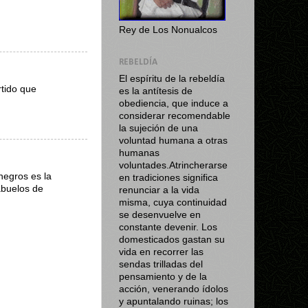
Rey de Los Nonualcos
REBELDÍA
El espíritu de la rebeldía
rtido que
es la antítesis de
obediencia, que induce a
considerar recomendable
la sujeción de una
voluntad humana a otras
humanas
voluntades.Atrincherarse
negros es la
en tradiciones significa
abuelos de
renunciar a la vida
misma, cuya continuidad
se desenvuelve en
constante devenir. Los
domesticados gastan su
vida en recorrer las
sendas trilladas del
pensamiento y de la
acción, venerando ídolos
y apuntalando ruinas; los