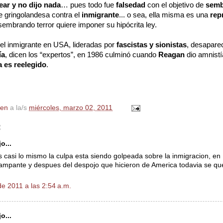
ear y no dijo nada
… pues todo fue
falsedad
con el objetivo de
semb
 gringolandesa contra el
inmigrante
... o sea, ella misma es una
rep
sembrando terror quiere imponer su hipócrita ley.
el inmigrante en USA, lideradas por
fascistas y sionistas
, desapare
ía
, dicen los “expertos”, en 1986 culminó cuando
Reagan
dio amnistí
 es reelegido
.
en
a la/s
miércoles, marzo 02, 2011
:
o...
 casi lo mismo la culpa esta siendo golpeada sobre la inmigracion, en 
ampante y despues del despojo que hicieron de America todavia se qu
e 2011 a las 2:54 a.m.
o...