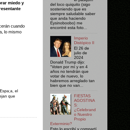
rar miedo y
del loco quiquito (sigo
resentante
sosteniendo que es
siempre saludable saber
que anda haciendo
Eysinoboobo) me
cerán cuando
encontré esta foto...
a, lo mismo
Imperio
Distópico II
El 26 de
julio de
2024
Donald Trump dijo:
“Voten por mí y en 4
años no tendrán que
votar de nuevo, lo
habremos arreglado tan
bien que no van...
Espa;a, el
FIESTAS
ejan que
AGOSTINA
S:
¿Celebrand
o Nuestro
Propio
Exterminio?
Esto lo escribí y compartí