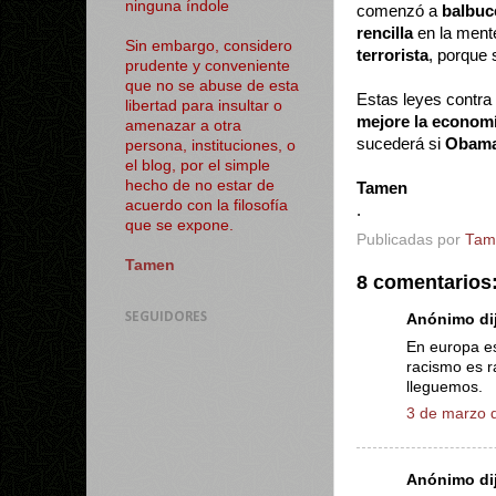
ninguna índole
comenzó a
balbuc
rencilla
en la mente
Sin embargo, considero
terrorista
, porque 
prudente y conveniente
que no se abuse de esta
Estas leyes contra 
libertad para insultar o
mejore la econom
amenazar a otra
sucederá si
Obama
persona, instituciones, o
el blog, por el simple
hecho de no estar de
Tamen
acuerdo con la filosofía
.
que se expone.
Publicadas por
Tam
Tamen
8 comentarios
SEGUIDORES
Anónimo dij
En europa es
racismo es r
lleguemos.
3 de marzo d
Anónimo dij