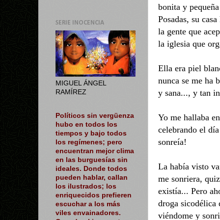
bonita y pequeña
Posadas, su casa 
SERIE INOCENCIA
la gente que ace
la iglesia que or
Ella era piel bla
nunca se me ha bo
MIGUEL ÁNGEL
y sana..., y tan i
RAMÍREZ
Políticos sin vergüenza
Yo me hallaba en 
hubo en todos los
celebrando el día
tiempos y bajo todos
sonreía!
los regímenes; pero
encuentran mejor clima
en las burguesías sin
La había visto v
ideales. Donde todos
me sonriera, quiz
pueden hablar, callan
los ilustrados; los
existía... Pero a
enriquecidos prefieren
droga sicodélica 
escuchar a los más
viles envainadores.
viéndome y sonr