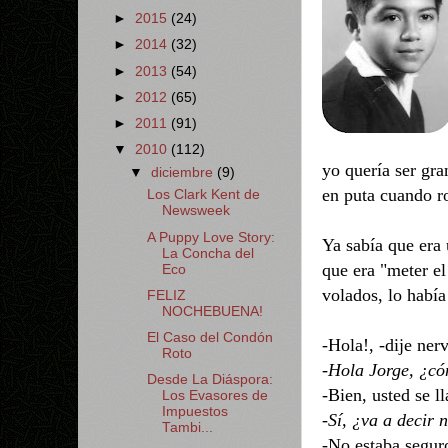
►
2015
(24)
►
2014
(32)
►
2013
(54)
►
2012
(65)
►
2011
(91)
▼
2010
(112)
yo quería ser gr
▼
diciembre
(9)
en puta cuando ro
Los Clark Kent de
Newsweek
A Puppy Love Story:
Ya sabía que era
La Concha del
que era "meter el
Eco
volados, lo habí
FELIZ
NOCHEBUENA!
El Caso del Condón
-Hola!, -dije ner
Roto
-
Hola Jorge, ¿có
Desde La Diáspora:
-Bien, usted se l
Los Evasores de
Impuestos
-
Sí, ¿va a decir 
Tambi...
-No estaba seguro