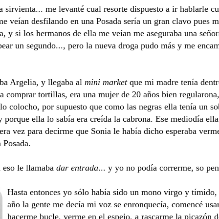
sirvienta... me levanté cual resorte dispuesto a ir hablarle 
me veían desfilando en una Posada sería un gran clavo pues 
ra, y si los hermanos de ella me veían me aseguraba una señor
ubear un segundo..., pero la nueva droga pudo más y me encam
ba Argelia, y llegaba al
mini market
que mi madre tenía dent
a comprar tortillas, era una mujer de 20 años bien regularona,
lo colocho, por supuesto que como las negras ella tenía un s
y porque ella lo sabía era creída la cabrona. Ese mediodía ell
era vez para decirme que Sonia le había dicho esperaba verm
a Posada.
 eso le llamaba
dar entrada
... y yo no podía correrme, so pen
Hasta entonces yo sólo había sido un mono virgo y tímido,
año la gente me decía mi voz se enronquecía, comencé usar
hacerme bucle, verme en el espejo, a rascarme la picazón d