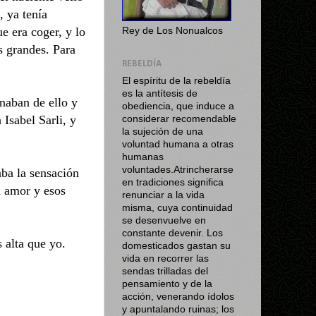
, ya tenía
e era coger, y lo
Rey de Los Nonualcos
s grandes. Para
REBELDÍA
El espíritu de la rebeldía
es la antítesis de
naban de ello y
obediencia, que induce a
Isabel Sarli, y
considerar recomendable
la sujeción de una
voluntad humana a otras
humanas
voluntades.Atrincherarse
aba la sensación
en tradiciones significa
l amor y esos
renunciar a la vida
misma, cuya continuidad
se desenvuelve en
constante devenir. Los
 alta que yo.
domesticados gastan su
vida en recorrer las
sendas trilladas del
pensamiento y de la
acción, venerando ídolos
y apuntalando ruinas; los