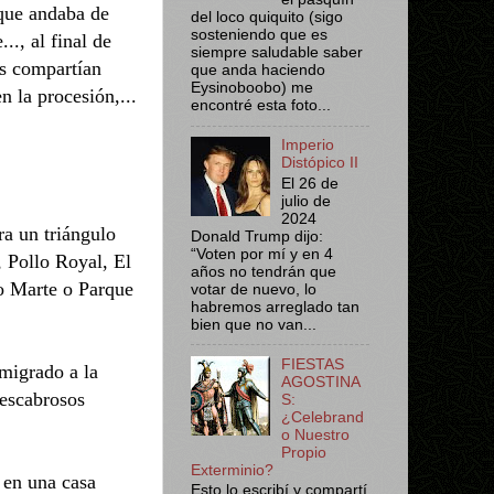
 que andaba de
del loco quiquito (sigo
sosteniendo que es
.., al final de
siempre saludable saber
es compartían
que anda haciendo
Eysinoboobo) me
n la procesión,...
encontré esta foto...
Imperio
Distópico II
El 26 de
julio de
2024
ra un triángulo
Donald Trump dijo:
“Voten por mí y en 4
, Pollo Royal, El
años no tendrán que
po Marte o Parque
votar de nuevo, lo
habremos arreglado tan
bien que no van...
FIESTAS
migrado a la
AGOSTINA
 escabrosos
S:
¿Celebrand
o Nuestro
Propio
Exterminio?
 en una casa
Esto lo escribí y compartí