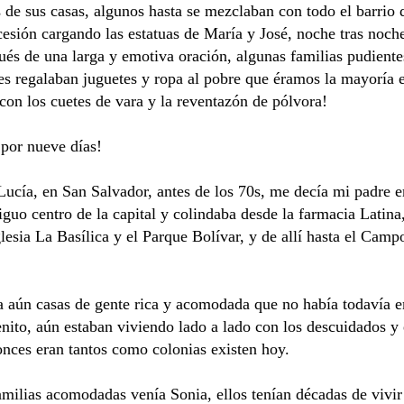
s de sus casas, algunos hasta se mezclaban con todo el barrio
esión cargando las estatuas de María y José, noche tras noche.
ués de una larga y emotiva oración, algunas familias pudient
ces regalaban juguetes y ropa al pobre que éramos la mayoría e
on los cuetes de vara y la reventazón de pólvora!
 por nueve días!
ucía, en San Salvador, antes de los 70s, me decía mi padre e
iguo centro de la capital y colindaba desde la farmacia Latina
glesia La Basílica y el Parque Bolívar, y de allí hasta el Cam
ía aún casas de gente rica y acomodada que no había todavía e
nito, aún estaban viviendo lado a lado con los descuidados y
nces eran tantos como colonias existen hoy.
amilias acomodadas venía Sonia, ellos tenían décadas de vivir