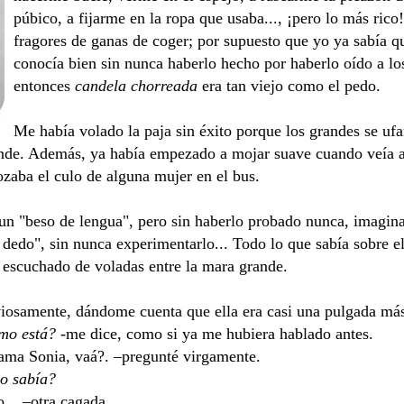
púbico, a fijarme en la ropa que usaba..., ¡pero lo más rico!
fragores de ganas de coger; por supuesto que yo ya sabía qu
conocía bien sin nunca haberlo hecho por haberlo oído a lo
entonces
candela chorreada
era tan viejo como el pedo.
Me había volado la paja sin éxito porque los grandes se ufa
ande. Además, ya había empezado a mojar suave cuando veía a 
zaba el culo de alguna mujer en el bus.
 un "beso de lengua", pero sin haberlo probado nunca, imagin
 dedo", sin nunca experimentarlo... Todo lo que sabía sobre e
a escuchado de voladas entre la mara grande.
viosamente, dándome cuenta que ella era casi una pulgada más
mo está?
-me dice, como si ya me hubiera hablado antes.
lama Sonia, vaá?. –pregunté virgamente.
no sabía?
... –otra cagada.