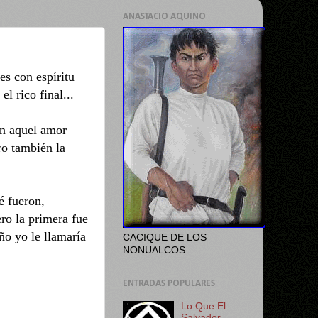
ANASTACIO AQUINO
es con espíritu
l rico final...
on aquel amor
ro también la
é fueron,
ro la primera fue
ño yo le llamaría
CACIQUE DE LOS
NONUALCOS
ENTRADAS POPULARES
Lo Que El
Salvador