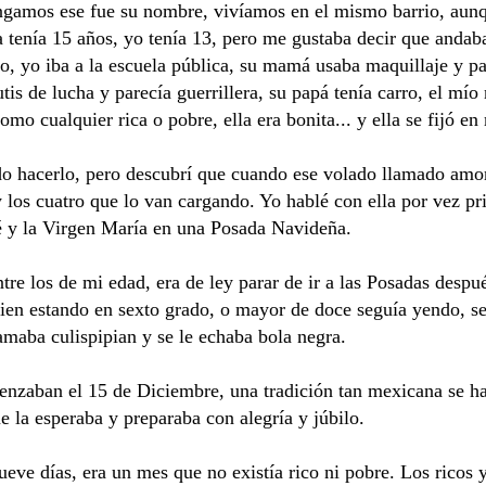
gamos ese fue su nombre, vivíamos en el mismo barrio, aunq
 tenía 15 años, yo tenía 13, pero me gustaba decir que andaba
o, yo iba a la escuela pública, su mamá usaba maquillaje y pa
tis de lucha y parecía guerrillera, su papá tenía carro, el mío 
como cualquier rica o pobre, ella era bonita... y ella se fijó en
o hacerlo, pero descubrí que cuando ese volado llamado amor
 los cuatro que lo van cargando. Yo hablé con ella por vez p
é y la Virgen María en una Posada Navideña.
ntre los de mi edad, era de ley parar de ir a las Posadas desp
uien estando en sexto grado, o mayor de doce seguía yendo, se
lamaba culispipian y se le echaba bola negra.
nzaban el 15 de Diciembre, una tradición tan mexicana se ha
e la esperaba y preparaba con alegría y júbilo.
ueve días, era un mes que no existía rico ni pobre. Los rico