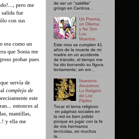
de ser un “satélite”
ado!..., pero me
gringo en Centroa...
 salida fue
Un Poema,
sólo con sus
un Dilema...
y No Son
Los
Muertos...
so era como un
Este mes se cumplen 41
años de la muerte de mi
jera que Sonia me
madre en un accidente
groso probar pues
de tránsito, el tiempo me
ha ido borrando su figura
lentamente; sin em...
Nuestros
 que servía de
Ancestros:
 al
complejo de
La Religión
de Los
precisamente este
Pipiles
an... entonces al
Tocar el tema religioso
en páginas sociales en
las, mantillas,
la red es bien jodido
.! y ella me
porque es jugar con la fe
de mis hermanos
terrícolas, en muchos
la...