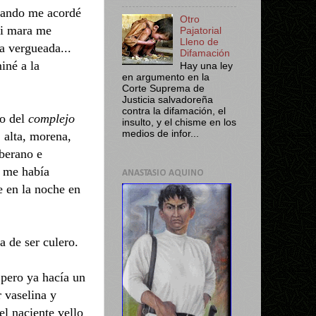
cuando me acordé
Otro
mi mara me
Pajatorial
Lleno de
a vergueada...
Difamación
iné a la
Hay una ley
en argumento en la
Corte Suprema de
Justicia salvadoreña
contra la difamación, el
ro del
complejo
insulto, y el chisme en los
medios de infor...
 alta, morena,
oberano e
a me había
ANASTASIO AQUINO
e en la noche en
a de ser culero.
 pero ya hacía un
 vaselina y
el naciente vello