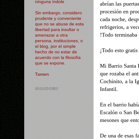
ninguna índole
abrían las puerta
procesión en proc
Sin embargo, considero
cada noche, desp
prudente y conveniente
que no se abuse de esta
refrigerios, a ve
libertad para insultar o
!Todo terminaba c
amenazar a otra
persona, instituciones, o
el blog, por el simple
¡Todo esto gratis
hecho de no estar de
acuerdo con la filosofía
que se expone.
Mi Barrio Santa L
que rozaba el ant
Tamen
Cochinito, a la I
Infantil.
SEGUIDORES
En el barrio hab
Escalón o San Be
mesones que ento
De una de esas f