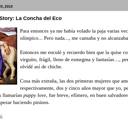
5, 2010
Story: La Concha del Eco
Para entonces ya me había volado la paja varias vec
olímpico... Pero nada..., me cansaba y no alcanzaba e
Entonces me enculé y recuerdo bien que la quise c
virguito, frágil, lleno de esmegma y fantasías…, pe
olvidé así de chiche.
Cosa más extraña, las dos primeras mujeres que am
respectivamente, dos y cinco años mayor que yo, pe
os llamarían
puppy love,
fue breve, efímero, en buen salvadore
pezar haciendo pininos.
í: