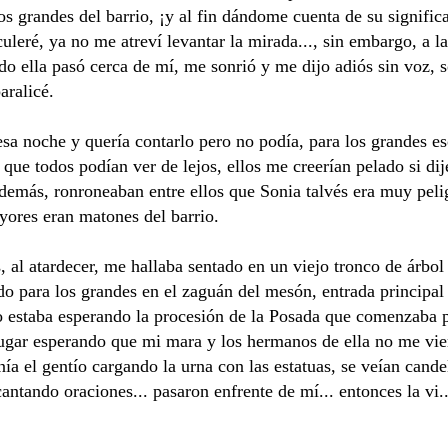
os grandes del barrio, ¡y al fin dándome cuenta de su signific
uleré, ya no me atreví levantar la mirada..., sin embargo, a la
do ella pasó cerca de mí, me sonrió y me dijo adiós sin voz, 
aralicé.
sa noche y quería contarlo pero no podía, para los grandes e
que todos podían ver de lejos, ellos me creerían pelado si di
además, ronroneaban entre ellos que Sonia talvés era muy peli
ores eran matones del barrio.
, al atardecer, me hallaba sentado en un viejo tronco de árbol
o para los grandes en el zaguán del mesón, entrada principal
 estaba esperando la procesión de la Posada que comenzaba 
jugar esperando que mi mara y los hermanos de ella no me vier
enía el gentío cargando la urna con las estatuas, se veían cande
cantando oraciones... pasaron enfrente de mí... entonces la vi..