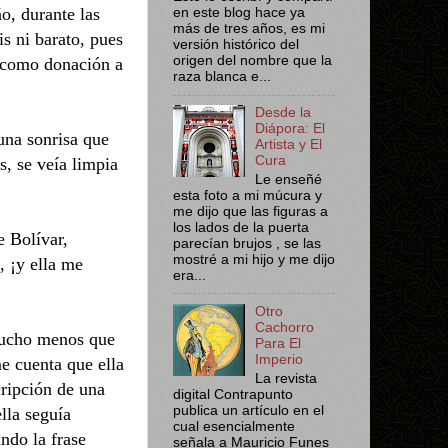
o, durante las
en este blog hace ya
más de tres años, es mi
s ni barato, pues
versión histórico del
origen del nombre que la
a como donación a
raza blanca e...
Desde la
Diápora: El
 una sonrisa que
Artista y El
Cura
s, se veía limpia
Le enseñé
esta foto a mi múcura y
me dijo que las figuras a
los lados de la puerta
e Bolívar,
parecían brujos , se las
mostré a mi hijo y me dijo
, ¡y ella me
era...
Otro
Cachorro
 mucho menos que
Para El
Imperio
me cuenta que ella
La revista
cripción de una
digital Contrapunto
publica un artículo en el
lla seguía
cual esencialmente
do la frase
señala a Mauricio Funes