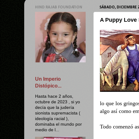
HIND RAJAB FOUNDATION
SÁBADO, DICIEMBRE 2
A Puppy Love 
Un Imperio
Distópico...
Hasta hace 2 años,
octubre de 2023 , si yo
lo que los gring
decía que la judería
algo así como em
sionista supremacista (
ideología racial ),
dominaba el mundo por
Todo comenzó as
medio de l...