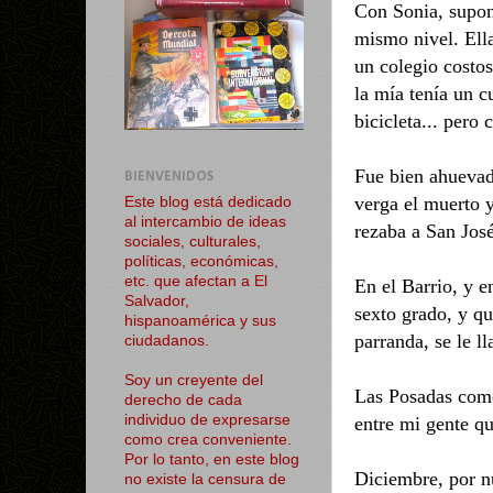
Con Sonia, supon
mismo nivel. Ella
un colegio costos
la mía tenía un cu
bicicleta... pero 
Fue bien ahuevad
BIENVENIDOS
verga el muerto y
Este blog está dedicado
al intercambio de ideas
rezaba a San Jos
sociales, culturales,
políticas, económicas,
etc. que afectan a El
En el Barrio, y e
Salvador,
sexto grado, y q
hispanoamérica y sus
parranda, se le l
ciudadanos.
Soy un creyente del
Las Posadas come
derecho de cada
individuo de expresarse
entre mi gente qu
como crea conveniente.
Por lo tanto, en este blog
Diciembre, por n
no existe la censura de