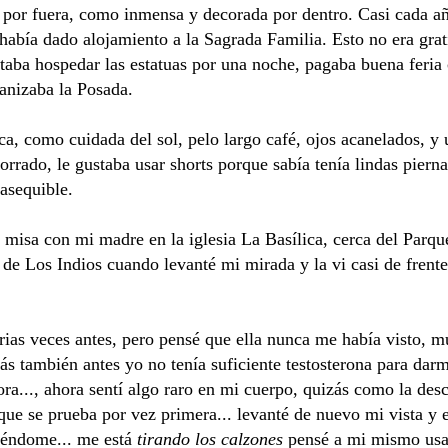
 por fuera, como inmensa y decorada por dentro. Casi cada añ
había dado alojamiento a la Sagrada Familia. Esto no era grati
ptaba hospedar las estatuas por una noche, pagaba buena feri
ganizaba la Posada.
nca, como cuidada del sol, pelo largo café, ojos acanelados, y
rrado, le gustaba usar shorts porque sabía tenía lindas pierna
nasequible.
misa con mi madre en la iglesia La Basílica, cerca del Parqu
 de Los Indios cuando levanté mi mirada y la vi casi de frente
arias veces antes, pero pensé que ella nunca me había visto,
ás también antes yo no tenía suficiente testosterona para dar
hora..., ahora sentí algo raro en mi cuerpo, quizás como la des
que se prueba por vez primera... levanté de nuevo mi vista y e
iéndome... me está
tirando los calzones
pensé a mi mismo usan