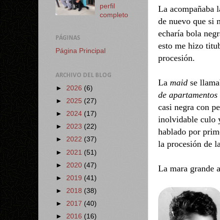
perfil
La acompañaba la 
completo
de nuevo que si 
echaría bola neg
PÁGINAS
esto me hizo tit
Página Principal
procesión.
ARCHIVO DEL BLOG
La
maid
se llama
►
2026
(6)
de apartamentos
►
2025
(27)
casi negra con pe
►
2024
(17)
inolvidable culo 
►
2023
(22)
hablado por prim
►
2022
(37)
la procesión de l
►
2021
(51)
►
2020
(47)
La mara grande a
►
2019
(41)
►
2018
(38)
►
2017
(40)
►
2016
(16)