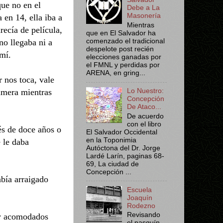
ue no en el
Debe a La
Masonería
 en 14, ella iba a
Mientras
recía de película,
que en El Salvador ha
no llegaba ni a
comenzado el tradicional
despelote post recién
 mí.
elecciones ganadas por
el FMNL y perdidas por
ARENA, en gring...
 nos toca, vale
rimera mientras
Lo Nuestro:
Concepción
De Ataco...
De acuerdo
con el libro
ués de doce años o
El Salvador Occidental
en la Toponimia
 le daba
Autóctona del Dr. Jorge
Lardé Larín, paginas 68-
69, La ciudad de
Concepción ...
bía arraigado
Escuela
Joaquín
Rodezno
Revisando
s y acomodados
el pasquín