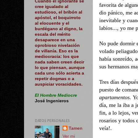
Cuando el ignorante se
favorita de algun
cree igualado al
dio pánico, me ac
estudioso, el bribón al
apóstol, el boquirroto
inevitable y cuan
al elocuente y el
labios..., yo me p
burdégano al digno, la
escala del mérito
desaparece en una
No pude dormir e
oprobioso nivelación
volado peliagudo 
de villanía. Eso es la
mediocracia: los que
había sonreído, 
nada saben creen decir
sus hermanos may
lo que piensan, aunque
cada uno sólo acierta a
repetir dogmas o a
Tres días después
auspiciar voracidades.
puesto de comand
El Hombre Mediocre
apartamentos.
Yo
José Ingenieros
día, me la iba a 
fin, a lo lejos, v
rosarios y todos 
DATOS PERSONALES
veía!.
Tamen
Ver mi