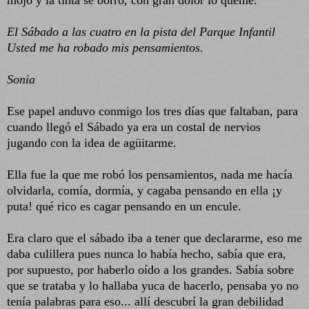
mojó y la tinta se borró, con gran dolor lo quemé.
El Sábado a las cuatro en la pista del Parque Infantil
Usted me ha robado mis pensamientos.
Sonia
Ese papel anduvo conmigo los tres días que faltaban, para
cuando llegó el Sábado ya era un costal de nervios
jugando con la idea de agüitarme.
Ella fue la que me robó los pensamientos, nada me hacía
olvidarla, comía, dormía, y cagaba pensando en ella ¡y
puta! qué rico es cagar pensando en un encule.
Era claro que el sábado iba a tener que declararme, eso me
daba culillera pues nunca lo había hecho, sabía que era,
por supuesto, por haberlo oído a los grandes. Sabía sobre
que se trataba y lo hallaba yuca de hacerlo, pensaba yo no
tenía palabras para eso... allí descubrí la gran debilidad