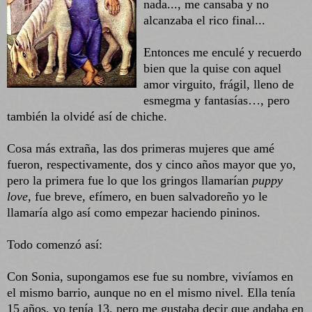
nada..., me cansaba y no
alcanzaba el rico final...
Entonces me enculé y recuerdo
bien que la quise con aquel
amor virguito, frágil, lleno de
esmegma y fantasías…, pero
también la olvidé así de chiche.
Cosa más extraña, las dos primeras mujeres que amé
fueron, respectivamente, dos y cinco años mayor que yo,
pero la primera fue lo que los gringos llamarían
puppy
love,
fue breve, efímero, en buen salvadoreño yo le
llamaría algo así como empezar haciendo pininos.
Todo comenzó así:
Con Sonia, supongamos ese fue su nombre, vivíamos en
el mismo barrio, aunque no en el mismo nivel. Ella tenía
15 años, yo tenía 13, pero me gustaba decir que andaba en