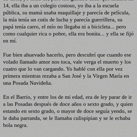
14, ella iba a un colegio costoso, yo iba a la escuela
pública, su mamá usaba maquillaje y parecía de película,
la mía tenía un cutis de lucha y parecía guerrillera, su
papá tenía carro, el mío no llegaba ni a bicicleta... pero
como cualquier rica o pobre, ella era bonita... y ella se fijó
en mí.
Fue bien ahuevado hacerlo, pero descubrí que cuando ese
volado llamado amor nos toca, vale verga el muerto y los
cuatro que lo van cargando. Yo hablé con ella por vez
primera mientras rezaba a San José y la Virgen María en
una Posada Navideña.
En el Barrio, y entre los de mi edad, era de ley parar de ir
a las Posadas después de doce años o sexto grado, y quien
estando en sexto grado, o mayor de doce seguía yendo, se
le daba parranda, se le llamaba culispipian y se le echaba
bola negra.