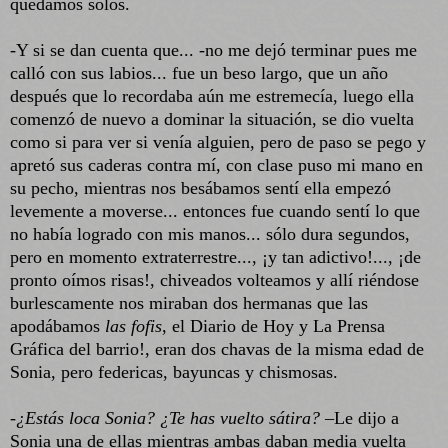
quedamos solos.
-Y si se dan cuenta que... -no me dejó terminar pues me
calló con sus labios... fue un beso largo, que un año
después que lo recordaba aún me estremecía, luego ella
comenzó de nuevo a dominar la situación, se dio vuelta
como si para ver si venía alguien, pero de paso se pego y
apretó sus caderas contra mí, con clase puso mi mano en
su pecho, mientras nos besábamos sentí ella empezó
levemente a moverse... entonces fue cuando sentí lo que
no había logrado con mis manos... sólo dura segundos,
pero en momento extraterrestre..., ¡y tan adictivo!..., ¡de
pronto oímos risas!, chiveados volteamos y allí riéndose
burlescamente nos miraban dos hermanas que las
apodábamos
las fofis
, el Diario de Hoy y La Prensa
Gráfica del barrio!, eran dos chavas de la misma edad de
Sonia, pero federicas, bayuncas y chismosas.
-¿Estás loca Sonia? ¿Te has vuelto sátira?
–Le dijo a
Sonia una de ellas mientras ambas daban media vuelta