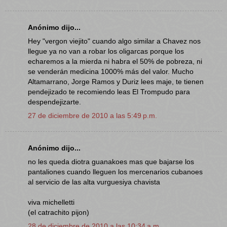
Anónimo dijo...
Hey "vergon viejito" cuando algo similar a Chavez nos
llegue ya no van a robar los oligarcas porque los
echaremos a la mierda ni habra el 50% de pobreza, ni
se venderán medicina 1000% más del valor. Mucho
Altamarrano, Jorge Ramos y Duriz lees maje, te tienen
pendejizado te recomiendo leas El Trompudo para
despendejizarte.
27 de diciembre de 2010 a las 5:49 p.m.
Anónimo dijo...
no les queda diotra guanakoes mas que bajarse los
pantaliones cuando lleguen los mercenarios cubanoes
al servicio de las alta vurguesiya chavista
viva michelletti
(el catrachito pijon)
28 de diciembre de 2010 a las 10:34 a.m.