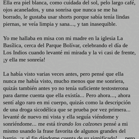
Ella era piel blanca, como cuidada del sol, pelo largo café,
ojos acanelados, y una sonrisa que nunca se me ha
borrado, le gustaba usar shorts porque sabía tenía lindas
piernas, se veía limpia y sana..., y tan inasequible.
Yo me hallaba en misa con mi madre en la iglesia La
Basílica, cerca del Parque Bolívar, celebrando el día de
Los Indios cuando levanté mi mirada y la vi casi de frente,
¡y ella me sonreía!
La había visto varias veces antes, pero pensé que ella
nunca me había visto, mucho menos que me sonriera,
quizás también antes yo no tenía suficiente testosterona
para darme cuenta que ella existía... Pero ahora..., ahora
sentí algo raro en mi cuerpo, quizás como la descripción
de una droga sicodélica que se prueba por vez primera...
levanté de nuevo mi vista y ella seguía viéndome y
sonriéndome... me está
tirando los calzones
pensé a mi
mismo usando la frase favorita de algunos grandes del
barrio, ¡y al fin dándome cuenta de su significado!..., pero