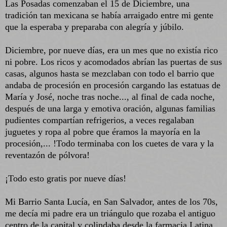
Las Posadas comenzaban el 15 de Diciembre, una
tradición tan mexicana se había arraigado entre mi gente
que la esperaba y preparaba con alegría y júbilo.
Diciembre, por nueve días, era un mes que no existía rico
ni pobre. Los ricos y acomodados abrían las puertas de sus
casas, algunos hasta se mezclaban con todo el barrio que
andaba de procesión en procesión cargando las estatuas de
María y José, noche tras noche..., al final de cada noche,
después de una larga y emotiva oración, algunas familias
pudientes compartían refrigerios, a veces regalaban
juguetes y ropa al pobre que éramos la mayoría en la
procesión,... !Todo terminaba con los cuetes de vara y la
reventazón de pólvora!
¡Todo esto gratis por nueve días!
Mi Barrio Santa Lucía, en San Salvador, antes de los 70s,
me decía mi padre era un triángulo que rozaba el antiguo
centro de la capital y colindaba desde la farmacia Latina,