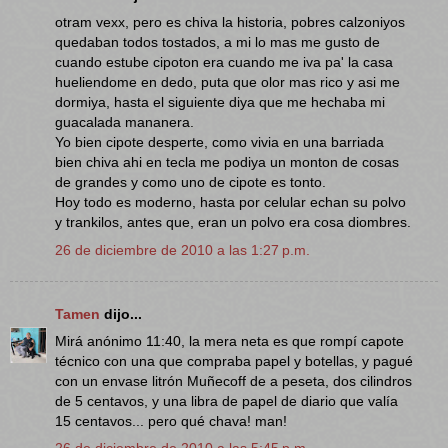
otram vexx, pero es chiva la historia, pobres calzoniyos
quedaban todos tostados, a mi lo mas me gusto de
cuando estube cipoton era cuando me iva pa' la casa
hueliendome en dedo, puta que olor mas rico y asi me
dormiya, hasta el siguiente diya que me hechaba mi
guacalada mananera.
Yo bien cipote desperte, como vivia en una barriada
bien chiva ahi en tecla me podiya un monton de cosas
de grandes y como uno de cipote es tonto.
Hoy todo es moderno, hasta por celular echan su polvo
y trankilos, antes que, eran un polvo era cosa diombres.
26 de diciembre de 2010 a las 1:27 p.m.
Tamen
dijo...
Mirá anónimo 11:40, la mera neta es que rompí capote
técnico con una que compraba papel y botellas, y pagué
con un envase litrón Muñecoff de a peseta, dos cilindros
de 5 centavos, y una libra de papel de diario que valía
15 centavos... pero qué chava! man!