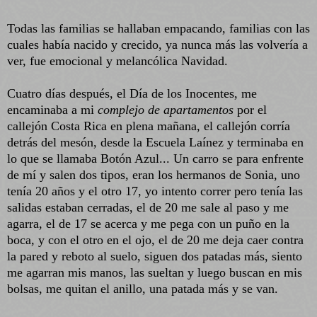
Todas las familias se hallaban empacando, familias con las
cuales había nacido y crecido, ya nunca más las volvería a
ver, fue emocional y melancólica Navidad.
Cuatro días después, el Día de los Inocentes, me
encaminaba a mi
complejo de apartamentos
por el
callejón Costa Rica en plena mañana, el callejón corría
detrás del mesón, desde la Escuela Laínez y terminaba en
lo que se llamaba Botón Azul... Un carro se para enfrente
de mí y salen dos tipos, eran los hermanos de Sonia, uno
tenía 20 años y el otro 17, yo intento correr pero tenía las
salidas estaban cerradas, el de 20 me sale al paso y me
agarra, el de 17 se acerca y me pega con un puño en la
boca, y con el otro en el ojo, el de 20 me deja caer contra
la pared y reboto al suelo, siguen dos patadas más, siento
me agarran mis manos, las sueltan y luego buscan en mis
bolsas, me quitan el anillo, una patada más y se van.