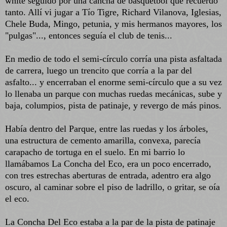
white seguido por una cancha de básquetbol que recuerdo
tanto. Allí vi jugar a Tío Tigre, Richard Vilanova, Iglesias,
Chele Buda, Mingo, petunia, y mis hermanos mayores, los
"pulgas"..., entonces seguía el club de tenis...
En medio de todo el semi-círculo corría una pista asfaltada
de carrera, luego un trencito que corría a la par del
asfalto... y encerraban el enorme semi-círculo que a su vez
lo llenaba un parque con muchas ruedas mecánicas, sube y
baja, columpios, pista de patinaje, y revergo de más pinos.
Había dentro del Parque, entre las ruedas y los árboles,
una estructura de cemento amarilla, convexa, parecía
carapacho de tortuga en el suelo. En mi barrio lo
llamábamos La Concha del Eco, era un poco encerrado,
con tres estrechas aberturas de entrada, adentro era algo
oscuro, al caminar sobre el piso de ladrillo, o gritar, se oía
el eco.
La Concha Del Eco estaba a la par de la pista de patinaje