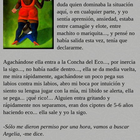
duda quien dominaba la situación
aquí, o en cualquier parte, y yo
sentía aprensión, ansiedad, estaba
entre camagüe y elote, entre
machito o mariquita..., y pensé no
había salida esta vez, tenía que
declararme.
Agachándose ella entra a la Concha del Eco..., por inercia
la sigo..., no había nadie dentro..., ella se da media vuelta,
me mira rápidamente,
agachándose un poco pega sus
labios contra mis labios, abro mi boca por intuición y
siento su lengua jugar con la mía, mi libido se alerta, ella
se pega... ¡qué rico!... Alguien entra gritando y
rápidamente nos separamos, eran dos cipotes de 5-6 años
haciendo eco... ella sale y yo la sigo.
-Sólo me dieron permiso por una hora, vamos a buscar
Argelia,
-me dice.