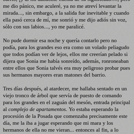
me dio pánico, me aculeré, ya no me atreví levantar la
mirada..., sin embargo, a la salida fue inevitable y cuando
ella pasó cerca de mí, me sonrió y me dijo adiós sin voz,
sólo con sus labios..., yo me paralicé.
No pude dormir esa noche y quería contarlo pero no
podía, para los grandes eso era como un volado peliagudo
que todos podían ver de lejos, ellos me creerían pelado si
dijera que Sonia me había sonreído, además, ronroneaban
entre ellos que Sonia talvés era muy peligroso probar pues
sus hermanos mayores eran matones del barrio.
Tres días después, al atardecer, me hallaba sentado en un
viejo tronco de árbol que servía de puesto de comando
para los grandes en el zaguán del mesón, entrada principal
al
complejo de apartamentos.
Yo estaba esperando la
procesión de la Posada que comenzaba precisamente este
día, me la iba a jugar esperando que mi mara y los
hermanos de ella no me vieran... entonces al fin, a lo