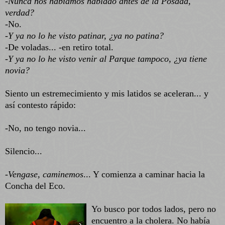
-
Nunca nos habíamos hablado antes de la Posada,
verdad?
-No.
-
Y ya no lo he visto patinar, ¿ya no patina?
-De voladas... -en retiro total.
-
Y ya no lo he visto venir al Parque tampoco, ¿ya tiene
novia?
Siento un estremecimiento y mis latidos se aceleran... y
así contesto rápido:
-No, no tengo novia...
Silencio...
-Vengase, caminemos
... Y comienza a caminar hacia la
Concha del Eco.
Yo busco por todos lados, pero no
encuentro a la cholera. No había