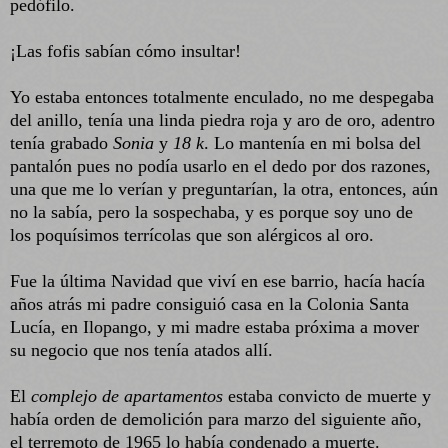
pedófilo.
¡Las fofis sabían cómo insultar!
Yo estaba entonces totalmente enculado, no me despegaba
del anillo, tenía una linda piedra roja y aro de oro, adentro
tenía grabado
Sonia
y
18 k
. Lo mantenía en mi bolsa del
pantalón pues no podía usarlo en el dedo por dos razones,
una que me lo verían y preguntarían, la otra, entonces, aún
no la sabía, pero la sospechaba, y es porque soy uno de
los poquísimos terrícolas que son alérgicos al oro.
Fue la última Navidad que viví en ese barrio, hacía hacía
años atrás mi padre consiguió casa en la Colonia Santa
Lucía, en Ilopango, y mi madre estaba próxima a mover
su negocio que nos tenía atados allí.
El
complejo de apartamentos
estaba convicto de muerte y
había orden de demolición para marzo del siguiente año,
el terremoto de 1965 lo había condenado a muerte.