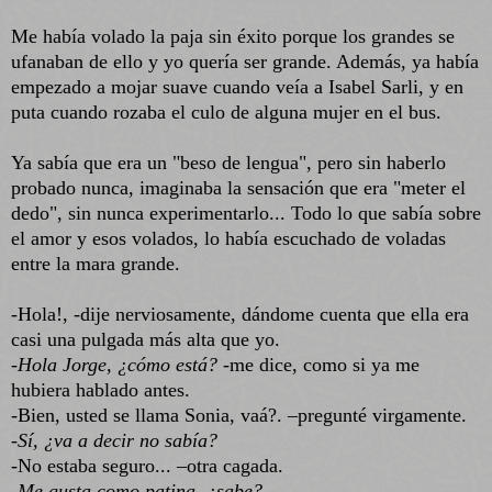
Me había volado la paja sin éxito porque los grandes se
ufanaban de ello y yo quería ser grande. Además, ya había
empezado a mojar suave cuando veía a Isabel Sarli, y en
puta cuando rozaba el culo de alguna mujer en el bus.
Ya sabía que era un "beso de lengua", pero sin haberlo
probado nunca, imaginaba la sensación que era "meter el
dedo", sin nunca experimentarlo... Todo lo que sabía sobre
el amor y esos volados, lo había escuchado de voladas
entre la mara grande.
-Hola!, -dije nerviosamente, dándome cuenta que ella era
casi una pulgada más alta que yo.
-
Hola Jorge, ¿cómo está?
-me dice, como si ya me
hubiera hablado antes.
-Bien, usted se llama Sonia, vaá?. –pregunté virgamente.
-
Sí, ¿va a decir no sabía?
-No estaba seguro... –otra cagada.
-
Me gusta como patina, ¿sabe?