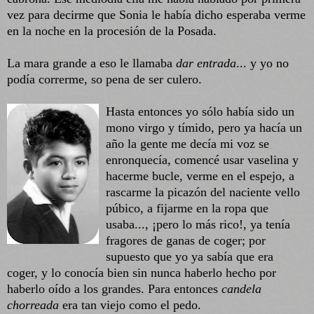
vez para decirme que Sonia le había dicho esperaba verme
en la noche en la procesión de la Posada.
La mara grande a eso le llamaba
dar entrada
... y yo no
podía correrme, so pena de ser culero.
Hasta entonces yo sólo había sido un
mono virgo y tímido, pero ya hacía un
año la gente me decía mi voz se
enronquecía, comencé usar vaselina y
hacerme bucle, verme en el espejo, a
rascarme la picazón del naciente vello
púbico, a fijarme en la ropa que
usaba..., ¡pero lo más rico!, ya tenía
fragores de ganas de coger; por
supuesto que yo ya sabía que era
coger, y lo conocía bien sin nunca haberlo hecho por
haberlo oído a los grandes. Para entonces
candela
chorreada
era tan viejo como el pedo.