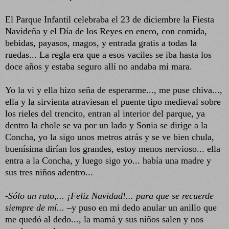
El Parque Infantil celebraba el 23 de diciembre la Fiesta
Navideña y el Día de los Reyes en enero, con comida,
bebidas, payasos, magos, y entrada gratis a todas la
ruedas... La regla era que a esos vaciles se iba hasta los
doce años y estaba seguro allí no andaba mi mara.
Yo la vi y ella hizo seña de esperarme..., me puse chiva...,
ella y la sirvienta atraviesan el puente tipo medieval sobre
los rieles del trencito, entran al interior del parque, ya
dentro la chole se va por un lado y Sonia se dirige a la
Concha, yo la sigo unos metros atrás y se ve bien chula,
buenísima dirían los grandes, estoy menos nervioso... ella
entra a la Concha, y luego sigo yo... había una madre y
sus tres niños adentro...
-
Sólo un rato,... ¡Feliz Navidad!... para que se recuerde
siempre de mí...
–y puso en mi dedo anular un anillo que
me quedó al dedo..., la mamá y sus niños salen y nos