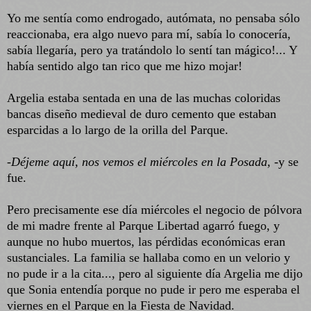
Yo me sentía como endrogado, autómata, no pensaba sólo
reaccionaba, era algo nuevo para mí, sabía lo conocería,
sabía llegaría, pero ya tratándolo lo sentí tan mágico!... Y
había sentido algo tan rico que me hizo mojar!
Argelia estaba sentada en una de las muchas coloridas
bancas diseño medieval de duro cemento que estaban
esparcidas a lo largo de la orilla del Parque.
-
Déjeme aquí, nos vemos el miércoles en la Posada,
-y se
fue.
Pero precisamente ese día miércoles el negocio de pólvora
de mi madre frente al Parque Libertad agarró fuego, y
aunque no hubo muertos, las pérdidas económicas eran
sustanciales. La familia se hallaba como en un velorio y
no pude ir a la cita..., pero al siguiente día Argelia me dijo
que Sonia entendía porque no pude ir pero me esperaba el
viernes en el Parque en la Fiesta de Navidad.