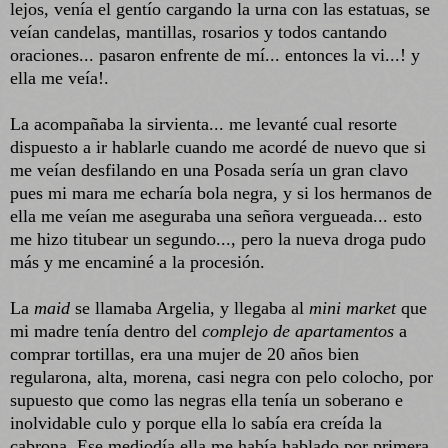
lejos, venía el gentío cargando la urna con las estatuas, se
veían candelas, mantillas, rosarios y todos cantando
oraciones... pasaron enfrente de mí... entonces la vi...! y
ella me veía!.
La acompañaba la sirvienta... me levanté cual resorte
dispuesto a ir hablarle cuando me acordé de nuevo que si
me veían desfilando en una Posada sería un gran clavo
pues mi mara me echaría bola negra, y si los hermanos de
ella me veían me aseguraba una señora vergueada... esto
me hizo titubear un segundo..., pero la nueva droga pudo
más y me encaminé a la procesión.
La
maid
se llamaba Argelia, y llegaba al
mini market
que
mi madre tenía dentro del
complejo de apartamentos
a
comprar tortillas, era una mujer de 20 años bien
regularona, alta, morena, casi negra con pelo colocho, por
supuesto que como las negras ella tenía un soberano e
inolvidable culo y porque ella lo sabía era creída la
cabrona. Ese mediodía ella me había hablado por primera