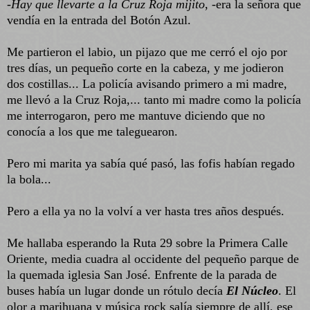
-
Hay que llevarte a la Cruz Roja mijito
, -era la señora que
vendía en la entrada del Botón Azul.
Me partieron el labio, un pijazo que me cerró el ojo por
tres días, un pequeño corte en la cabeza, y me jodieron
dos costillas... La policía avisando primero a mi madre,
me llevó a la Cruz Roja,... tanto mi madre como la policía
me interrogaron, pero me mantuve diciendo que no
conocía a los que me taleguearon.
Pero mi marita ya sabía qué pasó, las fofis habían regado
la bola...
Pero a ella ya no la volví a ver hasta tres años después.
Me hallaba esperando la Ruta 29 sobre la Primera Calle
Oriente, media cuadra al occidente del pequeño parque de
la quemada iglesia San José. Enfrente de la parada de
buses había un lugar donde un rótulo decía
El Núcleo
. El
olor a marihuana y música rock salía siempre de allí, ese