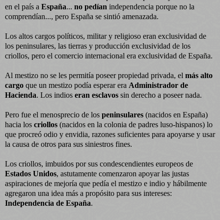
en el país a
España
...
no pedían
independencia porque no la
comprendían..., pero España se sintió amenazada.
Los altos cargos políticos, militar y religioso eran exclusividad de
los peninsulares, las tierras y producción exclusividad de los
criollos, pero el comercio internacional era exclusividad de España.
Al mestizo no se les permitía poseer propiedad privada, el
más alto
cargo
que un mestizo podía esperar era
Administrador de
Hacienda
. Los indios
eran esclavos
sin derecho a poseer nada.
Pero fue el menosprecio de los
peninsulares
(nacidos en España)
hacia los
criollos
(nacidos en la colonia de padres luso-hispanos) lo
que procreó odio y envidia, razones suficientes para apoyarse y usar
la causa de otros para sus siniestros fines.
Los criollos, imbuidos por sus condescendientes europeos de
Estados Unidos
, astutamente comenzaron apoyar las justas
aspiraciones de mejoría que pedía el mestizo e indio y hábilmente
agregaron una idea más a propósito para sus intereses:
Independencia de España
.