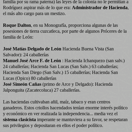
familia por su rama paterna) las leyes de la colonia no le permitían a
Rodríguez aspirar más de lo que era:
Administrador de Hacienda
,
el más alto cargo para un mestizo.
Roque Dalton
, en su Monografía, proporciona algunas de las
posesiones de tierra cuzcatleca, por parte de algunos Próceres de la
familia de León:
José Matías Delgado de León
Hacienda Buena Vista (San
Salvador): 24 caballerías
Manuel José Arce F. de León
: Hacienda Ichanquezo (san salv.)
24 caballerías; Hacienda San Lucas (San Salv.) 63 caballerías;
Hacienda San Diego (San Salv.) 15 caballerías; Hacienda San
Lucas (Opico) 80 caballerías
José Simeón Cañas
(primo de Arce y Delgado): Hacienda
Jalponguita (Zacatecoluca) 27 caballerías.
Las haciendas cultivaban añil, maíz, tabaco y eran centros
ganaderos. Estos criollos hacendados tenían enorme interés político
y económico en ver realizada la independencia... media vez el
sistema clasicista
imperante se mantuviera a su favor, se respetaran
sus privilegios y depositaran en ellos el poder político.