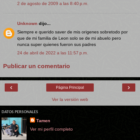
2 de agosto de 2009 a las 8:40 p.m.
Unknown
dijo...
Siempre e querido saver de mis origenes sobretodo por
que de mi familia de Leon solo se de mi abuelo pero
nunca super quienes fueron sus padres
24 de abril de 2022 a las 11:57 p.m.
Publicar un comentario
‹
›
Página Principal
Ver la versión web
DATOS PERSONALES
Tamen
Ver mi perfil completo