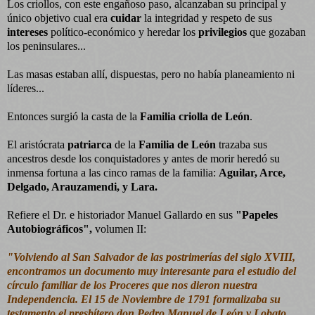
Los criollos, con este engañoso paso, alcanzaban su principal y
único objetivo cual era
cuidar
la integridad y respeto de sus
intereses
político-económico y heredar los
privilegios
que gozaban
los peninsulares...
Las masas estaban allí, dispuestas, pero no había planeamiento ni
líderes...
Entonces surgió la casta de la
Familia criolla de León
.
El aristócrata
patriarca
de la
Familia de León
trazaba sus
ancestros desde los conquistadores y antes de morir heredó su
inmensa fortuna a las cinco ramas de la familia:
Aguilar, Arce,
Delgado, Arauzamendi, y Lara.
Refiere el Dr. e historiador Manuel Gallardo en sus
"Papeles
Autobiográficos",
volumen II:
"Volviendo al San Salvador de las postrimerías del siglo XVIII,
encontramos un documento muy interesante para el estudio del
círculo familiar de los Proceres que nos dieron nuestra
Independencia. El 15 de Noviembre de 1791 formalizaba su
testamento el presbítero don Pedro Manuel de León y Lobato...