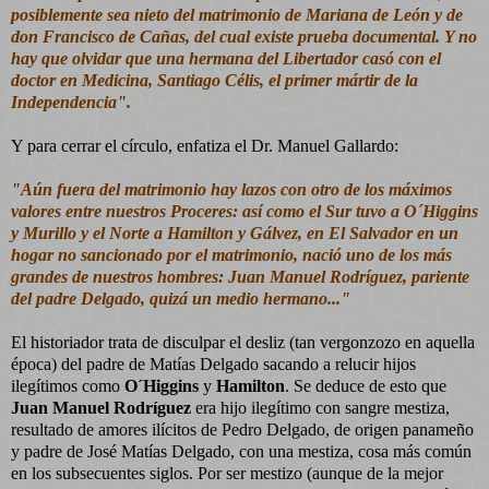
posiblemente sea nieto del matrimonio de Mariana de León y de
don Francisco de Cañas, del cual existe prueba documental. Y no
hay que olvidar que una hermana del Libertador casó con el
doctor en Medicina, Santiago Célis, el primer mártir de la
Independencia".
Y para cerrar el círculo, enfatiza el Dr. Manuel Gallardo:
"Aún fuera del matrimonio hay lazos con otro de los máximos
valores entre nuestros Proceres: así como el Sur tuvo a O´Higgins
y Murillo y el Norte a Hamilton y Gálvez, en El Salvador en un
hogar no sancionado por el matrimonio, nació uno de los más
grandes de nuestros hombres: Juan Manuel Rodríguez, pariente
del padre Delgado, quizá un medio hermano..."
El historiador trata de disculpar el desliz (tan vergonzozo en aquella
época) del padre de Matías Delgado sacando a relucir hijos
ilegítimos como
O´Higgins
y
Hamilton
. Se deduce de esto que
Juan Manuel Rodríguez
era hijo ilegítimo con sangre mestiza,
resultado de amores ilícitos de Pedro Delgado, de origen panameño
y padre de José Matías Delgado, con una mestiza, cosa más común
en los subsecuentes siglos. Por ser mestizo (aunque de la mejor