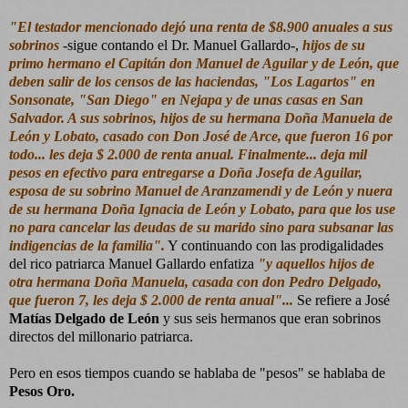
"El testador mencionado dejó una renta de $8.900 anuales a sus
sobrinos
-sigue contando el Dr. Manuel Gallardo-,
hijos de su
primo hermano el Capitán don Manuel de Aguilar y de León, que
deben salir de los censos de las haciendas, "Los Lagartos" en
Sonsonate, "San Diego" en Nejapa y de unas casas en San
Salvador. A sus sobrinos, hijos de su hermana Doña Manuela de
León y Lobato, casado con Don José de Arce, que fueron 16 por
todo... les deja $ 2.000 de renta anual. Finalmente... deja mil
pesos en efectivo para entregarse a Doña Josefa de Aguilar,
esposa de su sobrino Manuel de Aranzamendi y de León y nuera
de su hermana Doña Ignacia de León y Lobato, para que los use
no para cancelar las deudas de su marido sino para subsanar las
indigencias de la familia".
Y continuando con las prodigalidades
del rico patriarca Manuel Gallardo enfatiza
"y aquellos hijos de
otra hermana Doña Manuela, casada con don Pedro Delgado,
que fueron 7, les deja $ 2.000 de renta anual"...
Se refiere a José
Matías Delgado de León
y sus seis hermanos que eran sobrinos
directos del millonario patriarca.
Pero en esos tiempos cuando se hablaba de "pesos" se hablaba de
Pesos Oro.