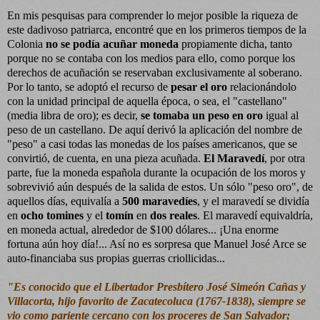
En mis pesquisas para comprender lo mejor posible la riqueza de
este dadivoso patriarca, encontré que en los primeros tiempos de la
Colonia
no se podía acuñar moneda
propiamente dicha, tanto
porque no se contaba con los medios para ello, como porque los
derechos de acuñación se reservaban exclusivamente al soberano.
Por lo tanto, se adoptó el recurso de
pesar el oro
relacionándolo
con la unidad principal de aquella época, o sea, el "castellano"
(media libra de oro); es decir,
se tomaba un peso en oro
igual al
peso de un castellano. De aquí derivó la aplicación del nombre de
"peso" a casi todas las monedas de los países americanos, que se
convirtió, de cuenta, en una pieza acuñada.
El Maravedí
, por otra
parte, fue la moneda española durante la ocupación de los moros y
sobrevivió aún después de la salida de estos. Un sólo "peso oro", de
aquellos días, equivalía a
500 maravedíes
, y el maravedí se dividía
en
ocho tomines
y el
tomín
en
dos reales
. El maravedí equivaldría,
en moneda actual, alrededor de $100 dólares... ¡Una enorme
fortuna aún hoy día!... Así no es sorpresa que Manuel José Arce se
auto-financiaba sus propias guerras criollicidas...
"Es conocido que el Libertador Presbítero José Simeón Cañas y
Villacorta, hijo favorito de Zacatecoluca (1767-1838), siempre se
vio como pariente cercano con los proceres de San Salvador;