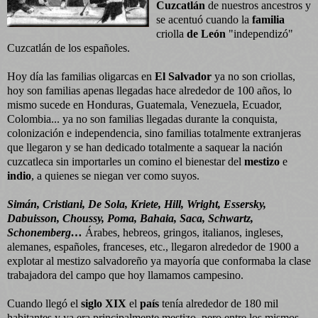
Cuzcatlán
de nuestros ancestros y
se acentuó cuando la
familia
criolla
de León
"independizó"
Cuzcatlán de los españoles.
Hoy día las familias oligarcas en
El Salvador
ya no son criollas,
hoy son familias apenas llegadas hace alrededor de 100 años, lo
mismo sucede en Honduras, Guatemala, Venezuela, Ecuador,
Colombia... ya no son familias llegadas durante la conquista,
colonización e independencia, sino familias totalmente extranjeras
que llegaron y se han dedicado totalmente a saquear la nación
cuzcatleca sin importarles un comino el bienestar del
mestizo
e
indio
, a quienes se niegan ver como suyos.
Simán, Cristiani, De Sola, Kriete, Hill, Wright, Essersky,
Dabuisson, Choussy, Poma, Bahaia, Saca, Schwartz,
Schonemberg…
Árabes, hebreos, gringos, italianos, ingleses,
alemanes, españoles, franceses, etc., llegaron alrededor de 1900 a
explotar al mestizo salvadoreño ya mayoría que conformaba la clase
trabajadora del campo que hoy llamamos campesino.
Cuando llegó el
siglo XIX
el
país
tenía alrededor de 180 mil
habitantes y ya era principalmente mestizo, pero entre los mismos