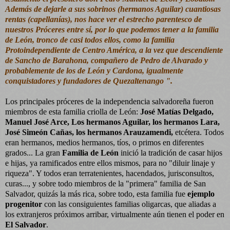
Además de dejarle a sus sobrinos (hermanos Aguilar) cuantiosas
rentas (capellanías), nos hace ver el estrecho parentesco de
nuestros Próceres entre sí, por lo que podemos tener a la familia
de León, tronco de casi todos ellos, como la familia
Protoindependiente de Centro América, a la vez que descendiente
de Sancho de Barahona, compañero de Pedro de Alvarado y
probablemente de los de León y Cardona, igualmente
conquistadores y fundadores de Quezaltenango ".
Los principales próceres de la independencia salvadoreña fueron
miembros de esta familia criolla de León:
José Matías Delgado,
Manuel José Arce, Los hermanos Aguilar, los hermanos Lara,
José Simeón Cañas, los hermanos Arauzamendi,
etcétera. Todos
eran hermanos, medios hermanos, tíos, o primos en diferentes
grados... La gran
Familia de León
inició la tradición de casar hijos
e hijas, ya ramificados entre ellos mismos, para no "diluir linaje y
riqueza". Y todos eran terratenientes, hacendados, jurisconsultos,
curas..., y sobre todo miembros de la "primera" familia de San
Salvador, quizás la más rica, sobre todo, esta familia fue
ejemplo
progenitor
con las consiguientes familias oligarcas, que aliadas a
los extranjeros próximos arribar, virtualmente aún tienen el poder en
El Salvador
.