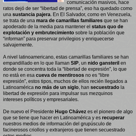
comunicación masivos, hace
ratos dejó de ser “libertad de prensa”, eso ha quedado como
una
sustancia pajera
. En El Salvador, como en Venezuela,
se trata de una
mara de camarillas familiares
que se han
apoderado de la media para mantener el
status quo de
explotación y embrutecimiento
sobre la población que
“informan” para preservar privilegios y enriquecerse
salvajemente.
A nivel latinoamericano, estas camarillas familiares se han
empandillado en lo que llaman
SIP
, un
nido gansteril
en
donde se concentra toda la “libertad de expresión”, lo que
no está en esa
cueva de mentirosos
no es “libre
expresión”, estos tipos, muchos de ellos recién llegados a
Latinoamérica
no más de un siglo
, han
secuestrado
la
libertad de expresión para impulsar sus mezquinos
intereses políticos y empresariales.
De nuevo el Presidente
Hugo Chávez
es el pionero de algo
que se tiene que hacer en Latinoamérica y es
recuperar
nuestros medios de información del grupúsculo de
facinerosos criollos y extranjeros que tienen secuestrado
estos medios.