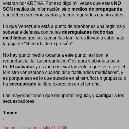
votaran por ARENA. Por eso digo mil veces que estos
NO
SON
medios de información sino
medios de propaganda
que deben ser exorcizados y luego regulados cuanto antes.
Lo que Venezuela está a punto de aprobar es una legítima y
soberana defensa contra las
desreguladas fechorías
mediáticas
que las camarillas familiares llevan a cabo bajo
la paja de “libertada de expresión”.
No hay punto medio tocante a este punto, así con la
redundancia, la “autorregulación” es pura y absoluta paja.
En
El salvador
ya sabemos exactamente a que se refiere el
Ministro venezolano cuando dice “latifundios mediáticos”, y
es porque eso es lo que sucede en el terruño: un grupúsculo
ha
secuestrado
la libre expresión en el terruño.
Las mayorías tienen que recuperar, regular, y
castigar
a los
secuestradores.
Tamen
.
Tamen
a la/s
viernes, julio 31, 2009