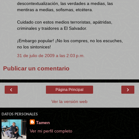
descontextualización, las verdades a medias, las
mentiras a medias, sofismas, etcétera.
Cuidado con estos medios terroristas, apátridas,
criminales y traidores a El Salvador.
¡Embargo popular! ¡No los compres, no los escuches,
no los sintonices!
31 de julio de 2009 a las 2:03 p.m.
Publicar un comentario
‹
›
Página Principal
Ver la versión web
DATOS PERSONALES
Tamen
Ver mi perfil completo