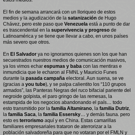
El fin de semana arrancará con un lloriqueo de estos
medios y la agudización de la
satanización
de Hugo
Chávez, pero este paso que
Venezuela
está a punto de dar
es trascendental en la
supervivencia y progreso
de
Latinoamérica y se tiene que llevar a cabo, en unos países
más severo que otros.
En
El Salvador
ya no ignoramos quienes son los que han
secuestrados nuestros medios de comunicación masivos,
ya los vimos echar
espumas y baba
con las mentiras e
inmundicia que le echaron al FMNL y Mauricio Funes
durante la
pasada campaña
electoral. Aun suena, se ve
(gracias a
you tube
), y se palpa calientito los “110 grupos
armados”, las Panteras Negras del ruco bifacial pariente del
negroide golpista, el paro gringo de las remesas, la
estampida de los negocios abandonando el país… todo
esto transmitido por la
familia Altamirano
, la
familia Dutriz
,
la
familia Saca
, la
familia Essersky
… y demás fauna. pero
esto es
terrorismo
aquí y en China. Estas camarillas
familiares empresariales trataron de aterrorizar a la
población salvadoreña para que no votaran por el FMLN y