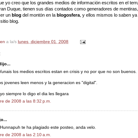
que yo creo que los grandes medios de información escritos en el terr
 Gran Duque, tienen sus días contados como generadores de mentiras, 
ser un
blog
del montón en la
blogosfera
, y ellos mismos lo saben ya
itio blog.
en
a la/s
lunes, diciembre 01, 2008
:
ijo...
 Yunais los medios escritos estan en crisis y no por que no son buenos.
os jovenes leen menos y la generacion es "digital".
o siempre lo digo el dia les llegara
re de 2008 a las 8:32 p.m.
o...
Hunnapuh te ha plagiado este posteo, anda velo.
re de 2008 a las 2:10 a.m.