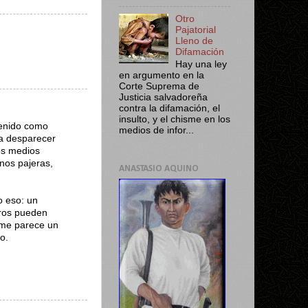
Otro
Pajatorial
Lleno de
Difamación
Hay una ley
en argumento en la
Corte Suprema de
Justicia salvadoreña
contra la difamación, el
insulto, y el chisme en los
tenido como
medios de infor...
 a desparecer
os medios
enos pajeras,
ANASTASIO AQUINO
o eso: un
tros pueden
y me parece un
o.