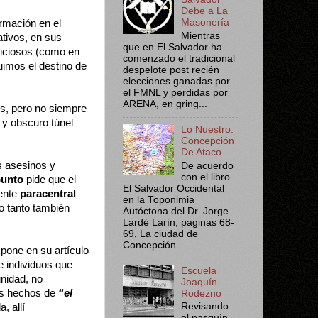
Debe a La
Masonería
rmación en el
Mientras
ativos, en sus
que en El Salvador ha
ticiosos (como en
comenzado el tradicional
uimos el destino de
despelote post recién
elecciones ganadas por
el FMNL y perdidas por
ARENA, en gring...
s, pero no siempre
 y obscuro túnel
Lo Nuestro:
Concepción
De Ataco...
os asesinos y
De acuerdo
con el libro
punto
pide que el
El Salvador Occidental
rente
paracentral
en la Toponimia
lo tanto también
Autóctona del Dr. Jorge
Lardé Larín, paginas 68-
69, La ciudad de
Concepción ...
xpone en su artículo
e individuos que
Escuela
unidad, no
Joaquín
los hechos de
“el
Rodezno
Revisando
, allí
el pasquín