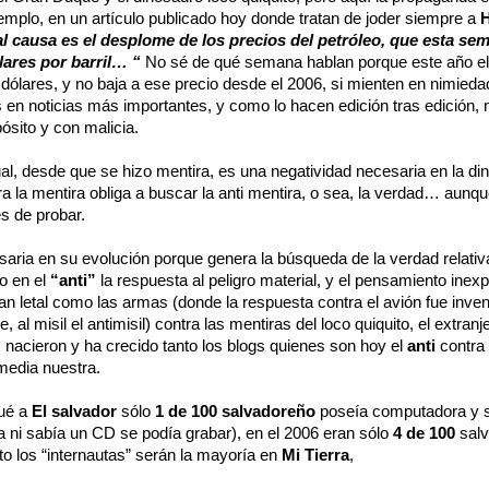
emplo, en un artículo publicado hoy donde tratan de joder siempre a
al causa es el desplome de los precios del petróleo, que esta sem
lares por barril… “
No sé de qué semana hablan porque este año el b
 dólares, y no baja a ese precio desde el 2006, si mienten en nimied
s en noticias más importantes, y como lo hacen edición tras edición
ósito y con malicia.
ual, desde que se hizo mentira, es una negatividad necesaria en la d
 la mentira obliga a buscar la anti mentira, o sea, la verdad… aunqu
es de probar.
saria en su evolución porque genera la búsqueda de la verdad relativ
o en el
“anti”
la respuesta al peligro material, y el pensamiento inexpl
tan letal como las armas (donde la respuesta contra el avión fue invent
e, al misil el antimisil) contra las mentiras del loco quiquito, el extran
 nacieron y ha crecido tanto los blogs quienes son hoy el
anti
contra
 media nuestra.
gué a
El salvador
sólo
1 de 100 salvadoreño
poseía computadora y 
a ni sabía un CD se podía grabar), en el 2006 eran sólo
4 de 100
salv
o los “internautas” serán la mayoría en
Mi Tierra
,