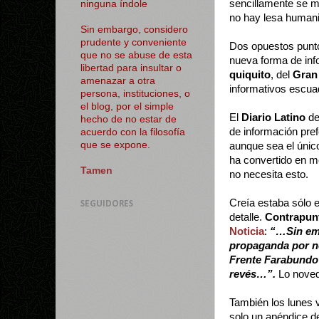
sencillamente se ma
ninguna índole
no hay lesa human
Sin embargo, considero
prudente y conveniente
Dos opuestos punto
que no se abuse de esta
nueva forma de inf
libertad para insultar o
quiquito
, del
Gran
amenazar a otra
informativos escuad
persona, instituciones, o
el blog, por el simple
El
Diario Latino
de
hecho de no estar de
de información pref
acuerdo con la filosofía
que se expone.
aunque sea el único
ha convertido en m
Tamen
no necesita esto.
Creía estaba sólo 
SEGUIDORES
detalle.
Contrapun
Noticia
:
“…Sin emb
propaganda por no
Frente Farabundo 
revés…”.
Lo novedo
También los lunes v
solo un apéndice d