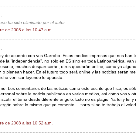
.
rio ha sido eliminado por el autor.
re de 2008 a las 10:47 a.m.
.
oy de acuerdo con vos Garrobo. Estos medios impresos que nos han 
e la "independencia", no sólo en ES sino en toda Latinoamérica, van
escrito, muchos desparecerán, otros quedarán online, como ya algun
n o plenean hacer. En el futuro todo será online y las noticias serán m
iche verificar leyendo lo opuesto.
o: Los comentarios de las noticias como este escrito que hice, es sól
ersonal sobre la noticia publicada en varios medios, así como vos y o
iscutir el tema desde diferente ángulo. Esto no es plagio. Ya fui y leí 
ergón sobre lo mismo que yo comento.... sorry si no te trabajo el volad
re de 2008 a las 10:52 a.m.