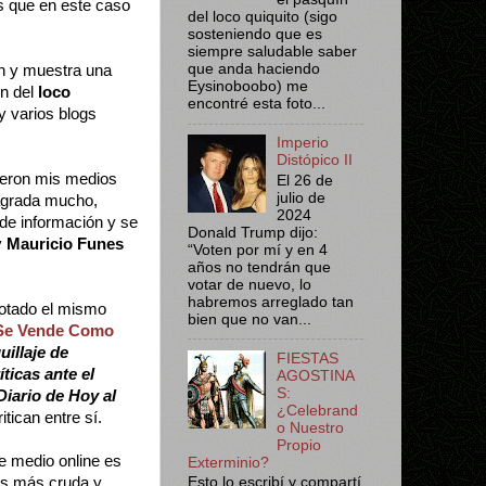
es que en este caso
del loco quiquito (sigo
sosteniendo que es
siempre saludable saber
que anda haciendo
ón y muestra una
Eysinoboobo) me
ín del
loco
encontré esta foto...
y varios blogs
Imperio
Distópico II
fueron mis medios
El 26 de
julio de
agrada mucho,
2024
 de información y se
Donald Trump dijo:
y
Mauricio Funes
“Voten por mí y en 4
años no tendrán que
votar de nuevo, lo
habremos arreglado tan
notado el mismo
bien que no van...
Se Vende Como
illaje de
FIESTAS
ticas ante el
AGOSTINA
S:
Diario de Hoy al
¿Celebrand
tican entre sí.
o Nuestro
Propio
e medio online es
Exterminio?
 es más cruda y
Esto lo escribí y compartí