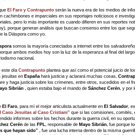
 que
El Faro
y
Contrapunto
serán la nueva era de los medios de info
n cachimbones e imparciales en sus reportajes noticiosos e investig
riales, pero lo más importante es cuando difieren en sus reportes no
oy), porque generan análisis que buscan consenso entre los que seg
de la Diáspora como yo.
spora
somos la mayoría conectados a internet entre los salvadoreño
porque ambos medios hoy son la luz de la esperanza al final del largo
riodismo nacional.
e este día
Contrapunto
plantea que así como el potencial juicio de l
s jesuitas en
España
hará justicia y aclarará muchas cosas,
Contra
re y haga justicia sobre los crímenes, entre otros, sucedidos en el f
ayo Sibrián
, quien estaba bajo el mando de
Sánchez Cerén
, y por 
e
El Faro
, para mí el mejor articulista actualmente en
El Salvador
, e
l Caso Jesuitas al Caso Cristiani”
que si las comisiones, comités, 
endido informes sobre los hechos durante la guerra civil, en su oport
chez Cerén
de las
FPL
, responsable de
Mayo Sibrián
, fue porque 
s que hayan sido”
, fue una lucha interna dentro de la misma guerrilla