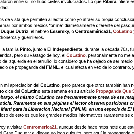
taron entre sí, no hubo civiles involucrados. Lo que
Ribera
infiere 
idad.
s de vista que permiten al lector como yo atraer su propia conclusi
ormar por ambos medios “online” diametralmente diferente del pasqu
 Duque Dutriz
, el hebreo
Essersky
, o
Centroamérica21
,
CoLatino
roneros y guerrilleros.
 la familia
Pinto
, junto a
El Independiente
, durante la década 70s, 
eridos, pero su vástago de hoy, el
CoLatino
, personalmente no me 
 de izquierda en el terruño, lo considero que ha dejado de ser medio
edio de propaganda del
FMNL
, el cual afecta en vez de lo contrario, 
en mi apreciación del
CoLatino
, pero parece que otros también han 
to
dice del
CoLatino
esta semana en su artículo
Propaganda Que 
argo, el mismo CoLatino cae frecuentemente presa de ese maqu
ticia. Raramente en sus páginas el lector observa posiciones crí
Martí para la Liberación Nacional (FMLN), en una especie de El 
so de esto es que los grandes medios informativos raramente se cri
oy a visitar
Centromerica21
,
aunque desde hace ratos noté que est
el Gran Duque y el dinosauro loco quiquito, pero aquí la propaganda