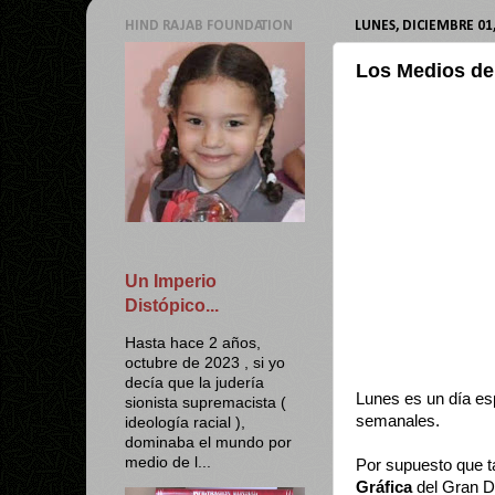
HIND RAJAB FOUNDATION
LUNES, DICIEMBRE 01
Los Medios de
Un Imperio
Distópico...
Hasta hace 2 años,
octubre de 2023 , si yo
decía que la judería
Lunes es un día es
sionista supremacista (
semanales.
ideología racial ),
dominaba el mundo por
medio de l...
Por supuesto que t
Gráfica
del Gran D