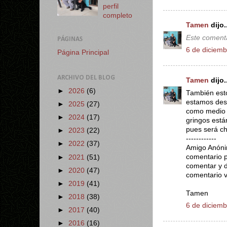
perfil
completo
Tamen
dijo..
Este comenta
PÁGINAS
6 de diciemb
Página Principal
ARCHIVO DEL BLOG
Tamen
dijo..
►
2026
(6)
También est
estamos desd
►
2025
(27)
como medio 
►
2024
(17)
gringos está
pues será ch
►
2023
(22)
------------
►
2022
(37)
Amigo Anónim
comentario p
►
2021
(51)
comentar y d
►
2020
(47)
comentario v
►
2019
(41)
Tamen
►
2018
(38)
6 de diciemb
►
2017
(40)
►
2016
(16)