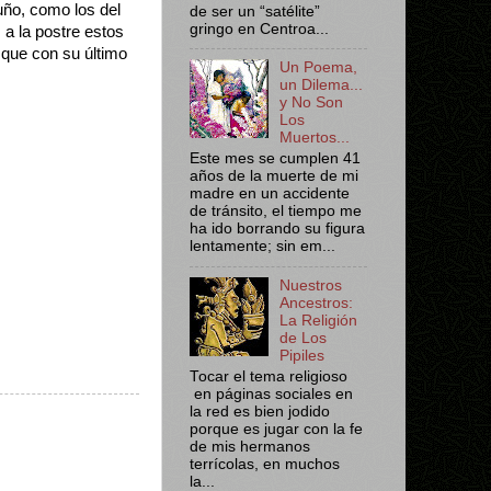
uño, como los del
de ser un “satélite”
gringo en Centroa...
a la postre estos
 que con su último
Un Poema,
un Dilema...
y No Son
Los
Muertos...
Este mes se cumplen 41
años de la muerte de mi
madre en un accidente
de tránsito, el tiempo me
ha ido borrando su figura
lentamente; sin em...
Nuestros
Ancestros:
La Religión
de Los
Pipiles
Tocar el tema religioso
en páginas sociales en
la red es bien jodido
porque es jugar con la fe
de mis hermanos
terrícolas, en muchos
la...