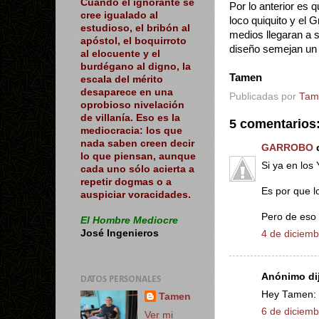
Cuando el ignorante se
Por lo anterior es 
cree igualado al
loco quiquito y el
estudioso, el bribón al
medios llegaran a 
apóstol, el boquirroto
diseño semejan un s
al elocuente y el
burdégano al digno, la
Tamen
escala del mérito
desaparece en una
Publicadas por
Tam
oprobioso nivelación
de villanía. Eso es la
5 comentarios
mediocracia: los que
nada saben creen decir
GARROBO
d
lo que piensan, aunque
Si ya en los
cada uno sólo acierta a
repetir dogmas o a
Es por que l
auspiciar voracidades.
Pero de eso y
El Hombre Mediocre
José Ingenieros
4 de diciemb
Anónimo dij
DATOS PERSONALES
Hey Tamen: 
Tamen
6 de diciemb
Ver mi