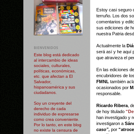
Estoy casi seguro
terruño. Los dos so
comentarios y edito
sus ediciones de h
nuestra Patria des
Actualmente la
Diá
BIENVENIDOS
será así y he aquí 
Este blog está dedicado
que atravieza el pe
al intercambio de ideas
sociales, culturales,
En las ediciones d
políticas, económicas,
encubridores de lo
etc. que afectan a El
FMNL
también acla
Salvador,
hispanoamérica y sus
ocasionados por
M
ciudadanos.
responsable.
Soy un creyente del
Ricardo Ribera
, d
derecho de cada
de hoy titulado
“De
individuo de expresarse
han investigado y r
como crea conveniente.
investigaron a
Sán
Por lo tanto, en este blog
caso”,
por
“atroce
no existe la censura de