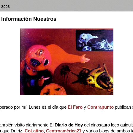
, 2008
 Información Nuestros
perado por mí. Lunes es el día que
El Faro
y
Contrapunto
publican 
ambién visito diariamente El
Diario de Hoy
del dinosauro loco quiqui
uque Dutriz,
CoLatino
,
Centroamérica21
y varios blogs de ambos l