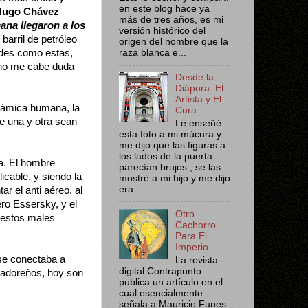
en este blog hace ya
Hugo Chávez
más de tres años, es mi
ana llegaron a los
versión histórico del
arril de petróleo
origen del nombre que la
ades como estas,
raza blanca e...
, no me cabe duda
Desde la
Diápora: El
Artista y El
inámica humana, la
Cura
e una y otra sean
Le enseñé
esta foto a mi múcura y
me dijo que las figuras a
los lados de la puerta
a. El hombre
parecían brujos , se las
icable, y siendo la
mostré a mi hijo y me dijo
era...
ar el anti aéreo, al
jero Essersky, y el
Otro
 estos males
Cachorro
Para El
Imperio
se conectaba a
La revista
digital Contrapunto
adoreños, hoy son
publica un artículo en el
cual esencialmente
señala a Mauricio Funes