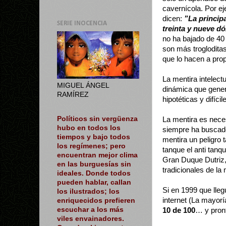
cavernícola. Por ej
dicen:
”La princip
SERIE INOCENCIA
treinta y nueve dó
no ha bajado de 40
son más troglodita
que lo hacen a prop
La mentira intelect
MIGUEL ÁNGEL
dinámica que genera
RAMÍREZ
hipotéticas y difícil
Políticos sin vergüenza
La mentira es nece
hubo en todos los
siempre ha buscad
tiempos y bajo todos
mentira un peligro 
los regímenes; pero
tanque el anti tanqu
encuentran mejor clima
Gran Duque Dutriz,
en las burguesías sin
tradicionales de la
ideales. Donde todos
pueden hablar, callan
Si en 1999 que lle
los ilustrados; los
internet (La mayorí
enriquecidos prefieren
escuchar a los más
10 de 100
… y pront
viles envainadores.