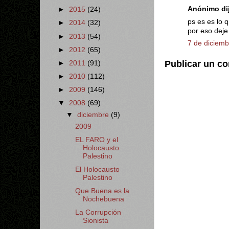
Anónimo dij
►
2015
(24)
ps es es lo 
►
2014
(32)
por eso deje
►
2013
(54)
7 de diciemb
►
2012
(65)
Publicar un c
►
2011
(91)
►
2010
(112)
►
2009
(146)
▼
2008
(69)
▼
diciembre
(9)
2009
EL FARO y el
Holocausto
Palestino
El Holocausto
Palestino
Que Buena es la
Nochebuena
La Corrupción
Sionista