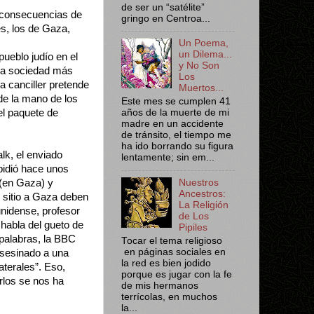
de ser un “satélite”
s consecuencias de
gringo en Centroa...
s, los de Gaza,
Un Poema,
un Dilema...
pueblo judío en el
y No Son
una sociedad más
Los
a canciller pretende
Muertos...
de la mano de los
Este mes se cumplen 41
el paquete de
años de la muerte de mi
madre en un accidente
de tránsito, el tiempo me
ha ido borrando su figura
lk, el enviado
lentamente; sin em...
pidió hace unos
 (en Gaza) y
Nuestros
Ancestros:
l sitio a Gaza deben
La Religión
unidense, profesor
de Los
 habla del gueto de
Pipiles
palabras, la BBC
Tocar el tema religioso
en páginas sociales en
asesinado a una
la red es bien jodido
terales”. Eso,
porque es jugar con la fe
rlos se nos ha
de mis hermanos
terrícolas, en muchos
la...