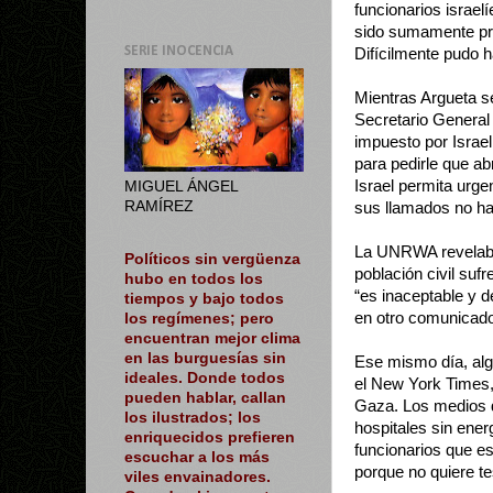
funcionarios israel
sido sumamente pro
SERIE INOCENCIA
Difícilmente pudo h
Mientras Argueta se
Secretario General
impuesto por Israel
para pedirle que ab
Israel permita urge
MIGUEL ÁNGEL
RAMÍREZ
sus llamados no ha
La UNRWA revelaba 
Políticos sin vergüenza
población civil suf
hubo en todos los
“es inaceptable y 
tiempos y bajo todos
en otro comunicado
los regímenes; pero
encuentran mejor clima
en las burguesías sin
Ese mismo día, alg
ideales. Donde todos
el New York Times, 
pueden hablar, callan
Gaza. Los medios d
los ilustrados; los
hospitales sin ener
enriquecidos prefieren
funcionarios que es
escuchar a los más
porque no quiere t
viles envainadores.