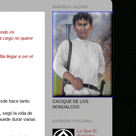
ANASTACIO AQUINO
endo mi
á ciego no quiere
la llegar a ser el
esde hace tanto
CACIQUE DE LOS
NONUALCOS
, segó la vida de
puede durar varias
ENTRADAS POPULARES
Lo Que El
Salvador