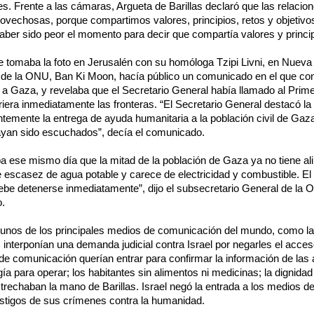
íes. Frente a las cámaras, Argueta de Barillas declaró que las relacio
vechosas, porque compartimos valores, principios, retos y objetiv
aber sido peor el momento para decir que compartía valores y princip
 tomaba la foto en Jerusalén con su homóloga Tzipi Livni, en Nueva Y
 de la ONU, Ban Ki Moon, hacía público un comunicado en el que co
 a Gaza, y revelaba que el Secretario General había llamado al Primer
riera inmediatamente las fronteras. “El Secretario General destacó l
ntemente la entrega de ayuda humanitaria a la población civil de Gaz
yan sido escuchados”, decía el comunicado.
ese mismo día que la mitad de la población de Gaza ya no tiene al
re escasez de agua potable y carece de electricidad y combustible. E
debe detenerse inmediatamente”, dijo el subsecretario General de la
.
unos de los principales medios de comunicación del mundo, como l
interponían una demanda judicial contra Israel por negarles el acceso
e comunicación querían entrar para confirmar la información de las 
gía para operar; los habitantes sin alimentos ni medicinas; la dignidad
trechaban la mano de Barillas. Israel negó la entrada a los medios 
estigos de sus crímenes contra la humanidad.