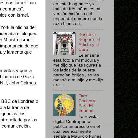
nes con Israel “han
en este blog hace ya
os comunes”.
más de tres años, es mi
versión histórico del
ios con Israel.
origen del nombre que la
raza blanca e...
ork la oficina del
ndenaba el bloqueo
Desde la
 Ministro israelí
Diápora: El
Artista y El
a importancia de que
Cura
a, y lamenta que
Le enseñé
esta foto a mi múcura y
me dijo que las figuras a
los lados de la puerta
imentos y que la
parecían brujos , se las
l bloqueo de Gaza
mostré a mi hijo y me dijo
 ONU, John Colmes,
era...
Otro
Cachorro
a BBC de Londres o
Para El
 a la franja de
Imperio
agencias: los
La revista
 atropellada por los
digital Contrapunto
de comunicación,
publica un artículo en el
cual esencialmente
señala a Mauricio Funes