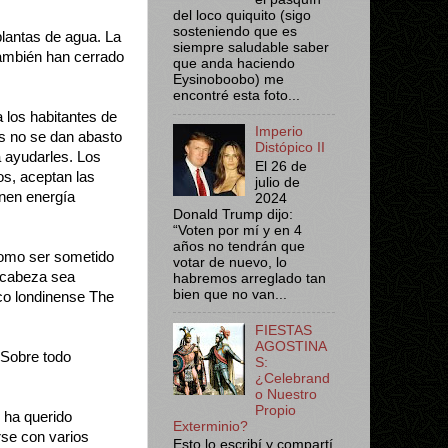
del loco quiquito (sigo
sosteniendo que es
plantas de agua. La
siempre saludable saber
también han cerrado
que anda haciendo
Eysinoboobo) me
encontré esta foto...
 los habitantes de
Imperio
es no se dan abasto
Distópico II
a ayudarles. Los
El 26 de
os, aceptan las
julio de
enen energía
2024
Donald Trump dijo:
“Voten por mí y en 4
años no tendrán que
como ser sometido
votar de nuevo, lo
u cabeza sea
habremos arreglado tan
bien que no van...
co londinense The
FIESTAS
AGOSTINA
 Sobre todo
S:
¿Celebrand
o Nuestro
Propio
 ha querido
Exterminio?
rse con varios
Esto lo escribí y compartí