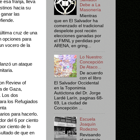
e esa franja, lleva
Debe a La
stinos hacia su
Masonería
 ganar las
Mientras
efiende.
que en El Salvador ha
comenzado el tradicional
despelote post recién
última cruz de una
elecciones ganadas por
n opciones para
el FMNL y perdidas por
un vocero de la
ARENA, en gring...
Lo Nuestro:
Concepción
 lanzó un ataque
De Ataco...
itaria.
De acuerdo
con el libro
don Review of
El Salvador Occidental
en la Toponimia
ja de Gaza,
Autóctona del Dr. Jorge
. Los dos
Lardé Larín, paginas 68-
ara los Refugiados
69, La ciudad de
nta
Concepción ...
rios para hacerlo.
Escuela
or del 6 por ciento
Joaquín
por ciento de lo
Rodezno
sultado de que en
Revisando
el pasquín