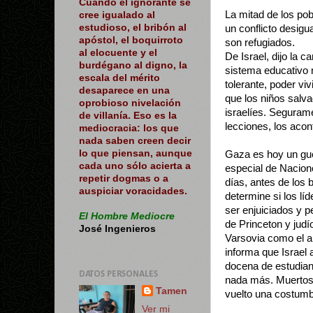
Cuando el ignorante se
La mitad de los po
cree igualado al
estudioso, el bribón al
un conflicto desig
apóstol, el boquirroto
son refugiados.
al elocuente y el
De Israel, dijo la c
burdégano al digno, la
sistema educativo 
escala del mérito
tolerante, poder vi
desaparece en una
que los niños salv
oprobioso nivelación
israelíes. Seguram
de villanía. Eso es la
lecciones, los acon
mediocracia: los que
nada saben creen decir
lo que piensan, aunque
Gaza es hoy un gue
cada uno sólo acierta a
especial de Nacion
repetir dogmas o a
días, antes de los 
auspiciar voracidades.
determine si los lí
ser enjuiciados y p
El Hombre Mediocre
de Princeton y judí
José Ingenieros
Varsovia como el a
informa que Israel
docena de estudian
DATOS PERSONALES
nada más. Muertos 
Tamen
vuelto una costum
Ver mi