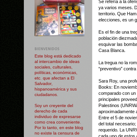
Se refería a la ofen
ya varios meses. Di
territorio. Que Ham
elecciones, es un g
Es el fin de una t
población diezmada
esquivar las bombas
BIENVENIDOS
Casa Blanca.
Este blog está dedicado
al intercambio de ideas
La tregua no la rom
sociales, culturales,
“preventivo” contra
políticas, económicas,
etc. que afectan a El
Sara Roy, una prof
Salvador,
Books: En noviembr
hispanoamérica y sus
comparado con un p
ciudadanos.
principales provee
Palestinos (UNRWA
Soy un creyente del
derecho de cada
aproximadamente a 
individuo de expresarse
Entre el 5 de novi
como crea conveniente.
del total necesario
Por lo tanto, en este blog
requerido. La UNRW
no existe la censura de
cada uno de estos 