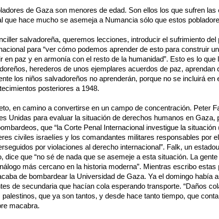
bladores de Gaza son menores de edad. Son ellos los que sufren la
ual que hace mucho se asemeja a Numancia sólo que estos pobladore
anciller salvadoreña, queremos lecciones, introducir el sufrimiento del 
nacional para “ver cómo podemos aprender de esto para construir 
vir en paz y en armonía con el resto de la humanidad”. Esto es lo que l
adoreños, herederos de unos ejemplares acuerdos de paz, aprendan 
ente los niños salvadoreños no aprenderán, porque no se incluirá en 
tecimientos posteriores a 1948.
to, en camino a convertirse en un campo de concentración. Peter Fa
es Unidas para evaluar la situación de derechos humanos en Gaza, 
bombardeos, que “la Corte Penal Internacional investigue la situación
deres civiles israelíes y los comandantes militares responsables por e
erseguidos por violaciones al derecho internacional”. Falk, un estado
o, dice que “no sé de nada que se asemeje a esta situación. La gente
nálogo más cercano en la historia moderna”. Mientras escribo estas 
 acaba de bombardear la Universidad de Gaza. Ya el domingo había 
tes de secundaria que hacían cola esperando transporte. “Daños cola
palestinos, que ya son tantos, y desde hace tanto tiempo, que conta
bre macabra.