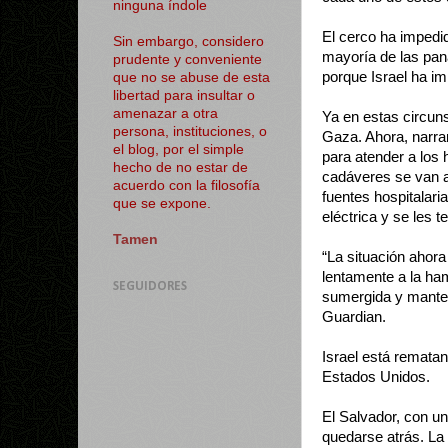
ninguna índole
El cerco ha impedid
Sin embargo, considero
mayoría de las pana
prudente y conveniente
porque Israel ha i
que no se abuse de esta
libertad para insultar o
amenazar a otra
Ya en estas circun
persona, instituciones, o
Gaza. Ahora, narran
el blog, por el simple
para atender a los 
hecho de no estar de
cadáveres se van a
acuerdo con la filosofía
fuentes hospitalari
que se expone.
eléctrica y se les t
Tamen
“La situación ahor
lentamente a la ham
SEGUIDORES
sumergida y manten
Guardian.
Israel está remata
Estados Unidos.
El Salvador, con un
quedarse atrás. La 