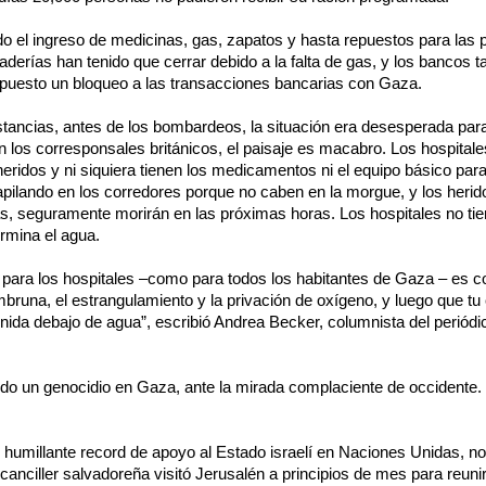
o el ingreso de medicinas, gas, zapatos y hasta repuestos para las 
derías han tenido que cerrar debido a la falta de gas, y los bancos 
mpuesto un bloqueo a las transacciones bancarias con Gaza.
stancias, antes de los bombardeos, la situación era desesperada para
 los corresponsales británicos, el paisaje es macabro. Los hospital
heridos y ni siquiera tienen los medicamentos ni el equipo básico par
pilando en los corredores porque no caben en la morgue, y los herid
as, seguramente morirán en las próximas horas. Los hospitales no ti
ermina el agua.
a para los hospitales –como para todos los habitantes de Gaza – es 
bruna, el estrangulamiento y la privación de oxígeno, y luego que t
ida debajo de agua”, escribió Andrea Becker, columnista del periódi
ndo un genocidio en Gaza, ante la mirada complaciente de occidente.
 humillante record de apoyo al Estado israelí en Naciones Unidas, no
canciller salvadoreña visitó Jerusalén a principios de mes para reuni