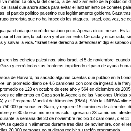
siva militar. La otra, la del cerco, la del asfixiamiento de la población d
ce Israel que ahora ataca para evitar el lanzamiento de cohetes pale
as, el partido político palestino que legítimamente gobierna Gaza tras
rupo terrorista que no ha impedido los ataques. Israel, otra vez, se d
regua parchada que duró demasiado poco. Apenas cinco meses. Es la 
 por el hambre, la pobreza y el aislamiento. Cercada y encerrada, si
 y salvar la vida. “Israel tiene derecho a defenderse” dijo el sábado 
pieron los cohetes palestinos, sino Israel, el 5 de noviembre, cuando
 Gaza y cerró todas sus fronteras impidiendo el paso de ayuda human
esora de Harvard, ha sacado algunas cuentas que publicó en la Lon
e, un promedio diario de 4.6 camiones con comida ingresó a la fran
romedio de 123 en octubre de este año y 564 en diciembre de 2005
dores de alimentos en Gaza son la Agencia de las Naciones Unidas p
) y el Programa Mundial de Alimentos (PMA). Sólo la UNRWA alime
750,000 personas en Gaza, y requiere 15 camiones de alimentos dia
embre y el 30 de ese mismo mes sólo ingresaron 23 camiones, alreded
; durante la semana del 30 de noviembre recibió 12 camiones, o el 11 
A se quedó sin alimentos durante tres días de noviembre, con el re
días 20,000 personas no pudieron recibir su ración programada.