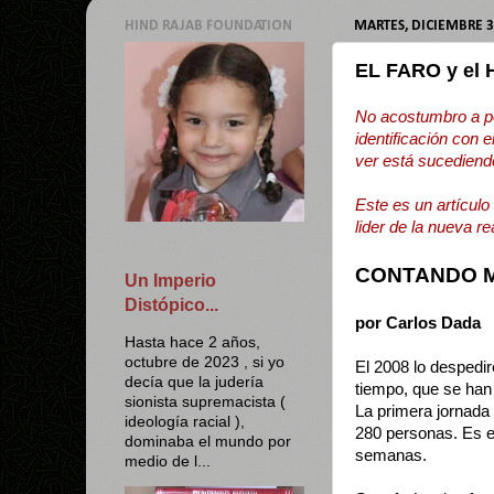
HIND RAJAB FOUNDATION
MARTES, DICIEMBRE 3
EL FARO y el 
No acostumbro a po
identificación con 
ver está sucediend
Este es un artículo
lider de la nueva r
CONTANDO 
Un Imperio
Distópico...
por Carlos Dada
Hasta hace 2 años,
octubre de 2023 , si yo
El 2008 lo despedi
decía que la judería
tiempo, que se han
sionista supremacista (
La primera jornada 
ideología racial ),
280 personas. Es el
dominaba el mundo por
semanas.
medio de l...