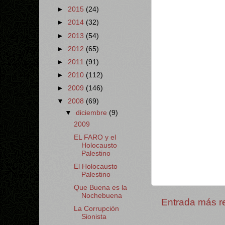
►
2015
(24)
►
2014
(32)
►
2013
(54)
►
2012
(65)
►
2011
(91)
►
2010
(112)
►
2009
(146)
▼
2008
(69)
▼
diciembre
(9)
2009
EL FARO y el
Holocausto
Palestino
El Holocausto
Palestino
Que Buena es la
Nochebuena
Entrada más r
La Corrupción
Sionista