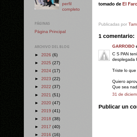
tomado de
El Far
perfil
completo
PÁGINAS
Publicadas por
Tam
Página Principal
1 comentario:
GARROBO
d
ARCHIVO DEL BLOG
C S PAN teni
►
2026
(6)
desplegada h
►
2025
(27)
Triste lo que 
►
2024
(17)
►
2023
(22)
Quiero apro
►
2022
(37)
Que sea nad
31 de diciem
►
2021
(51)
►
2020
(47)
Publicar un c
►
2019
(41)
►
2018
(38)
►
2017
(40)
►
2016
(16)