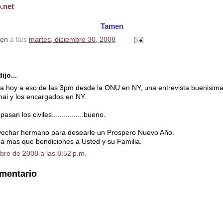
o.net
Tamen
en
a la/s
martes, diciembre 30, 2008
ijo...
a hoy a eso de las 3pm desde la ONU en NY, una entrevista buenisima
ai y los encargados en NY.
pasan los civiles................bueno.
vechar hermano para desearle un Prospero Nuevo Año.
a mas que bendiciones a Usted y su Familia.
bre de 2008 a las 8:52 p.m.
omentario