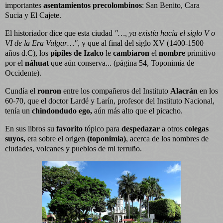
importantes
asentamientos precolombinos
: San Benito, Cara
Sucia y El Cajete.
El historiador dice que esta ciudad
"…, ya existía hacia el siglo V o
VI de la Era Vulgar…",
y que al final del siglo XV (1400-1500
años d.C), los
pipiles de Izalco
le
cambiaron
el
nombre
primitivo
por el
náhuat
que aún conserva... (página 54, Toponimia de
Occidente).
Cundía el
ronron
entre los compañeros del Instituto
Alacrán
en los
60-70, que el doctor Lardé y Larín, profesor del Instituto Nacional,
tenía un
chindondudo ego,
aún más alto que el picacho.
En sus libros su
favorito
tópico para
despedazar
a otros
colegas
suyos,
era sobre el origen
(toponimia)
, acerca de los nombres de
ciudades, volcanes y pueblos de mi terruño.