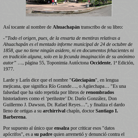
Así tocante al nombre de
Ahuachapán
transcribo de su libro:
-
”Todo el origen, pues, de la ensarta de mentiras relativas a
Ahuachapán es el mentado informe municipal de 24 de octubre de
1858, que no tiene ningún asidero, ni en documentos fehacientes ni
en tradición alguna, solo en la fecunda imaginación de su anónimo
autor”
…, página 55, Toponimia Autóctona
Occidente
, 1ª Edición,
1977.
Larde y Larín dice que el nombre "
Güeciapám
", en lengua
mejicana, que significa Río Grande…, o Agüechapa… "Es una
falsedad que ha sido repetida por libros de
renombrados
historiadores como el
‘
perilustre’ Dr. Darío González, Don
Guillermo J. Dawson, Dr. Rafael Reyes…", y finaliza el dardo
lleno de ortigas a su
archirrival
chapín, doctor
Santiago I.
Barberena
.
Por supuesto al único que
ensalza
por criticar esos "datos
apócrifos", es a
su padre
quien arremetió y denunció contra el