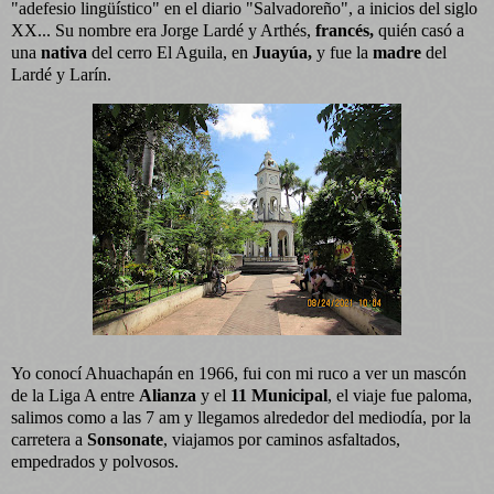
"adefesio lingüístico" en el diario "Salvadoreño", a inicios del siglo
XX...
Su nombre era Jorge Lardé y Arthés,
francés,
quién casó a
una
nativa
del cerro El Aguila, en
Juayúa,
y fue la
madre
del
Lardé y Larín.
Yo conocí Ahuachapán en 1966, fui con mi ruco a ver un mascón
de la Liga A entre
Alianza
y el
11 Municipal
, el viaje fue paloma,
salimos como a las 7 am y llegamos alrededor del mediodía, por la
carretera a
Sonsonate
, viajamos por caminos asfaltados,
empedrados y polvosos.