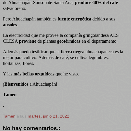
de Ahuachapán-Sonsonate-Santa Ana,
produce
60% del café
salvadoreño.
Pero Ahuachapán también es
fuente energética
debido a sus
ausoles
.
La electricidad que me provee la compañía gringolandesa AES-
CLESA
proviene
de plantas
geotérmicas
en el departamento.
Además puedo testificar que la
tierra negra
ahuachapaneca es la
mejor para cultivo. Además de café, se cultiva legumbres,
hortalizas, flores.
Y las
más bellas orquídeas
que he visto.
¡
Bienvenidos
a Ahuachapán!
Tamen
.
Tamen
a la/s
martes, junio 21, 2022
No hay comentarios.: