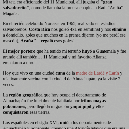
Mi tata era aficionado del 11 Municipal, allí jugaba el
"gran
salvadoreño"
, como le llamaba la prensa chapina a Raúl "Araña"
Magaña.
En el recién celebrado Norceca en 1965, realizado en estadios
salvadoreños,
Costa Rica
nos goleó 4x1 en semifinal y nos
eliminó
a
domicilio, goles que muchos en la prensa dijeron (yo me perdí ese
mascón),
Araña
"...
regaló
esos goles".
El
mejor portero
que ha tenido mi terruño
huyó
a Guatemala y fue
grande allí también… 11 Municipal y mi favorito Alianza
empataron a uno.
Hoy que vivo en una ciudad
cuna
de la
madre de Lardé y Larín
y
relativamente
vecina
con la ciudad de Ahuachapán, ya la visité 2
veces.
La
región geográfica
que hoy ocupa el departamento de
Ahuachapán fue inicialmente habitada por
tribus mayas
pokomanes
, pero llegó la migración
yaqui-pipil
y ellos
conquistaron
esas tierras.
Los españoles en el siglo XVI,
unió
a los departamentos de
Ahuachapán y Sonsonate, creando una Alcaldía Mayor que era una