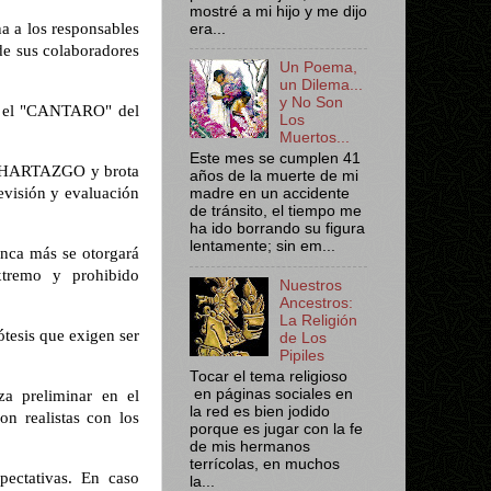
mostré a mi hijo y me dijo
a a los responsables
era...
de sus colaboradores
Un Poema,
un Dilema...
y No Son
o el "CANTARO" del
Los
Muertos...
Este mes se cumplen 41
le HARTAZGO y brota
años de la muerte de mi
visión y evaluación
madre en un accidente
de tránsito, el tiempo me
ha ido borrando su figura
lentamente; sin em...
nca más se otorgará
xtremo y prohibido
Nuestros
Ancestros:
La Religión
tesis que exigen ser
de Los
Pipiles
Tocar el tema religioso
en páginas sociales en
a preliminar en el
la red es bien jodido
on realistas con los
porque es jugar con la fe
de mis hermanos
terrícolas, en muchos
pectativas. En caso
la...