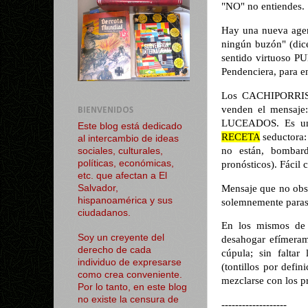
"NO" no entiendes.
Hay una nueva agend
ningún buzón" (dice
sentido virtuoso 
Pendenciera, para
Los CACHIPORRISTA
venden el mensaje
BIENVENIDOS
LUCEADOS. Es un be
Este blog está dedicado
RECETA
seductora: 
al intercambio de ideas
no están, bombard
sociales, culturales,
políticas, económicas,
pronósticos). Fácil
etc. que afectan a El
Mensaje que no obsta
Salvador,
hispanoamérica y sus
solemnemente parasi
ciudadanos.
En los mismos de s
Soy un creyente del
desahogar efímerame
derecho de cada
cúpula; sin falta
individuo de expresarse
(tontillos por defi
como crea conveniente.
mezclarse con los p
Por lo tanto, en este blog
no existe la censura de
-------------------