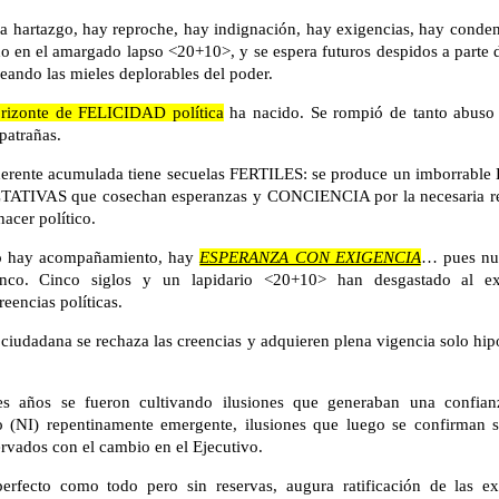
a hartazgo, hay reproche, hay indignación, hay exigencias, hay conden
do en el amargado lapso <20+10>, y se espera futuros despidos a parte 
ando las mieles deplorables del poder.
rizonte de FELICIDAD política
ha nacido. Se rompió de tanto abus
patrañas.
herente acumulada tiene secuelas FERTILES: se produce un imborrab
CTATIVAS que cosechan esperanzas y CONCIENCIA por la necesaria re
acer político.
o hay acompañamiento, hay
ESPERANZA CON EXIGENCIA
… pues nu
nco. Cinco siglos y un lapidario <20+10> han desgastado al e
eencias políticas.
ciudadana se rechaza las creencias y adquieren plena vigencia solo hipó
s años se fueron cultivando ilusiones que generaban una confianz
o (NI) repentinamente emergente, ilusiones que luego se confirman s
rvados con el cambio en el Ejecutivo.
erfecto como todo pero sin reservas, augura ratificación de las ex