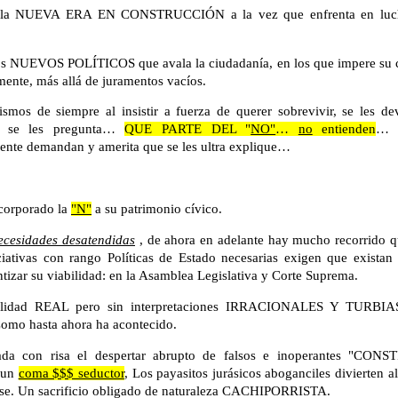
 la NUEVA ERA EN CONSTRUCCIÓN a la vez que enfrenta en luc
s NUEVOS POLÍTICOS que avala la ciudadanía, en los que impere su ca
ente, más allá de juramentos vacíos.
smos de siempre al insistir a fuerza de querer sobrevivir, se les de
se les pregunta…
QUE PARTE DEL "
NO"
…
no
entienden
… 
ente demandan y amerita que se les ultra explique…
ncorporado la
"N"
a su patrimonio cívico.
ecesidades desatendidas
, de ahora en adelante hay mucho recorrido qu
ciativas con rango Políticas de Estado necesarias exigen que existan
ntizar su viabilidad: en la Asamblea Legislativa y Corte Suprema.
galidad REAL pero sin interpretaciones IRRACIONALES Y TURBIA
 Como hasta ahora ha acontecido.
da con risa el despertar abrupto de falsos e inoperantes "CO
 un
coma $$$ seductor
, Los payasitos jurásicos aboganciles divierte
rse. Un sacrificio obligado de naturaleza CACHIPORRISTA.