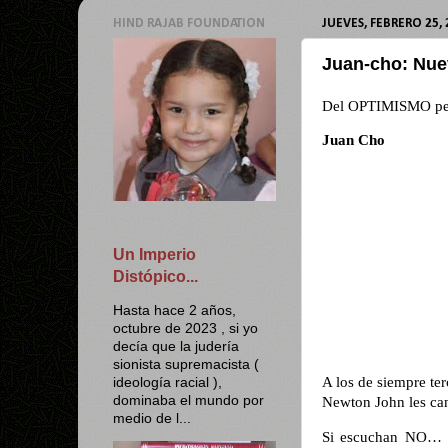
HIND RAJAB FOUNDATION
JUEVES, FEBRERO 25, 
Juan-cho: Nue
Del OPTIMISMO pe
Juan Cho
Un Imperio
Distópico...
Hasta hace 2 años,
octubre de 2023 , si yo
decía que la judería
sionista supremacista (
A los de siempre ter
ideología racial ),
dominaba el mundo por
Newton John les ca
medio de l...
Si escuchan NO… y