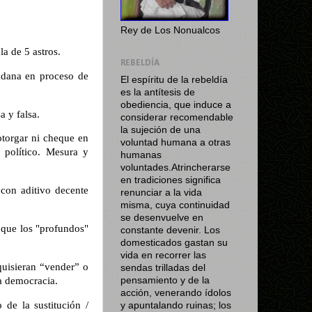
Rey de Los Nonualcos
 de 5 astros.
REBELDÍA
dana en proceso de
El espíritu de la rebeldía
es la antítesis de
obediencia, que induce a
 y falsa.
considerar recomendable
la sujeción de una
otorgar ni cheque en
voluntad humana a otras
 político. Mesura y
humanas
voluntades.Atrincherarse
en tradiciones significa
 con aditivo decente
renunciar a la vida
misma, cuya continuidad
se desenvuelve en
a que los "profundos"
constante devenir. Los
domesticados gastan su
vida en recorrer las
quisieran “vender” o
sendas trilladas del
na democracia.
pensamiento y de la
acción, venerando ídolos
 de la sustitución /
y apuntalando ruinas; los