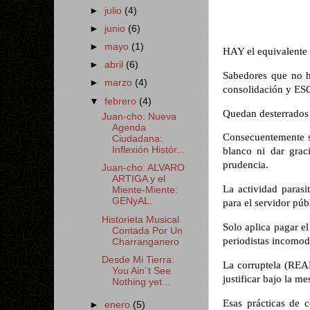
►
julio
(4)
►
junio
(6)
►
mayo
(1)
HAY el equivalente
►
abril
(6)
Sabedores que no 
►
marzo
(4)
consolidación y 
▼
febrero
(4)
Quedan desterrados
Juan-cho: Nueva
Agenda
Consecuentemente se
Ciudadana:
Inflexión Histór...
blanco ni dar grac
prudencia.
Juan-cho: ALVARO
ARTIGA y el
La actividad parasi
Miente-Miente:
GENyAL.
para el servidor públ
Historieta Musical
Solo aplica pagar el
Contada Por Un
periodistas incomod
Charranganero
Desde Mi Tierra:
La corruptela (REAL
You Ain´t See
justificar bajo la m
Nothing yet...
Esas prácticas de 
►
enero
(5)