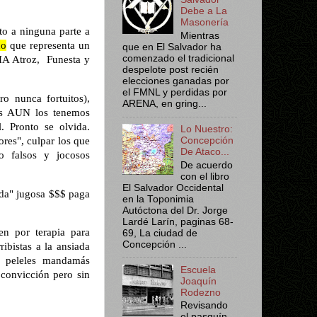
Debe a La
Masonería
to a ninguna parte a
Mientras
no
que representa un
que en El Salvador ha
comenzado el tradicional
IA Atroz,
Funesta y
despelote post recién
elecciones ganadas por
el FMNL y perdidas por
o nunca fortuitos),
ARENA, en gring...
os AUN los tenemos
. Pronto se olvida.
Lo Nuestro:
ores", culpar los que
Concepción
De Ataco...
o falsos y jocosos
De acuerdo
con el libro
El Salvador Occidental
sada" jugosa $$$ paga
en la Toponimia
Autóctona del Dr. Jorge
Lardé Larín, paginas 68-
en por terapia para
69, La ciudad de
Concepción ...
ibistas a la ansiada
s peleles mandamás
Escuela
 convicción pero sin
Joaquín
Rodezno
Revisando
el pasquín