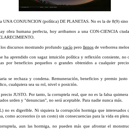
 a UNA CONJUNCION (política) DE PLANETAS. No es la de 8(9) sino la
hay obra humana perfecta, hoy arribamos a una CON-CIENCIA ciuda
ESCLARECIMIENTO.
 los discursos mostrando profundo
vacío
pero
llenos
de verborrea melosa
 ha aprendido con sagaz intuición política y reflexión consiente, no 
ias por beneficios pequeños o grandes obtenidos a cualquier precio
taria se rechaza y condena. Remuneración, beneficios y premio justo
ico, cualquiera sea su rol, nivel o posición.
 precio JUSTO. Por tanto, la corruptela real, que no es la falsa quimer
ados urden y "denuncian", no será aceptable. Para nadie nunca más.
) no es digerible. Ni siquiera la corrupción hormiga que interesados 
esa, como accesorios (o un costo) sin consecuencias para la vida en ple
corruptela, aun las hormiga, no pueden más que afrontar el monstruo