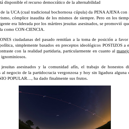
tá disponible el recurso democrático de la alternabilidad
a de la UCA (cual tradicional bochornosa cúpula) da PENA AJENA con 
arismo, cómplice inaudita de los mismos de siempre. Pero en los tiemp
gente era liderada por los mártires jesuitas asesinados, se promovió qu
dida como CON-CIENCIA.
ES ciudadanas del pasado remitían a la toma de posición a favor 
política, simplemente basados en preceptos ideológicos POSTIZOS a ef
ntraste con la realidad partidaria, particularmente en cuanto al
manejo
 ignominiosos.
jesuitas asesinados y la comunidad afín, el trabajo de honestos dir
s al negocio de la partidocracia vergonzosa y hoy sin ligadura alguna 
IO POPULAR…, ha dado finalmente sus frutos.