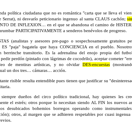
a política ciudadana que no es romántica "carta que se lleva el vien
 Serrat), ni desvarío peticionario ingenuo al santa CLAUS cachón;
si
PUNTO DE INFLEXION… en el que se abandona el camino de HISTER
 enrumbar PARTICIPATIVAMENTE a senderos benévolos de progreso.
S (analistas y asesores pre-pago o sospechosamente gratuitos per
: ES "paja" bagatela que haya CONCIENCIA en el pueblo. Nosotr
rrinche transitorio. Es la adrenalina del enojo propia del futbol
pedir perdón (pintado con lágrimas de cocodrilo), aceptar cometer "err
eo de mentiras artísticas, y no olvidar
DES-encuestas
(mostrand
 cual un dos tres… cámaras… acción.
nte risible resulta entendible pues tienen que justificar su "desintere
taria.
iempre dueños del circo político tradicional, hay quienes les cre
nte el estrés; otros porque lo necesitan siendo AL FIN los nuevos arr
r los desubicados bohemios borregos operando como instrumentale
nición); otros, al margen que se adhieren respetables por cuasi ingenua
revios.