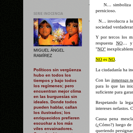
·
N… simboliza
pernicioso.
SERIE INOCENCIA
·
N… involucra a lo
sociedad verdaderam
Y por tercos los mi
respuesta
NO
… y 
"
NO"
inexplicablem
MIGUEL ÁNGEL
RAMÍREZ
NO
es
NO
.
La ciudadanía ha i
Políticos sin vergüenza
hubo en todos los
Con las
inmensas n
tiempos y bajo todos
los regímenes; pero
para lo que las ini
encuentran mejor clima
suficiente para gara
en las burguesías sin
ideales. Donde todos
Respetando la le
pueden hablar, callan
intereses nefastos.
los ilustrados; los
enriquecidos prefieren
Causa pena mescla
escuchar a los más
(¿Cómo?) luego de
viles envainadores.
queriendo persigna