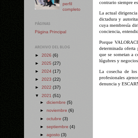
contrario siempre es
perfil
completo
La actual dirigenci
dictadura y autorit
PÁGINAS
cuya membresía diri
conciencia, enten
Página Principal
Porque VALORACION
ARCHIVO DEL BLOG
determinada oferta 
que se sometan a co
►
2026
(6)
lúgubres y negocios
►
2025
(27)
La cosecha de los 
►
2024
(17)
profesionales ajeno
►
2023
(22)
denuncia y ESCARN
►
2022
(37)
▼
2021
(51)
►
diciembre
(5)
►
noviembre
(6)
►
octubre
(3)
►
septiembre
(4)
►
agosto
(3)