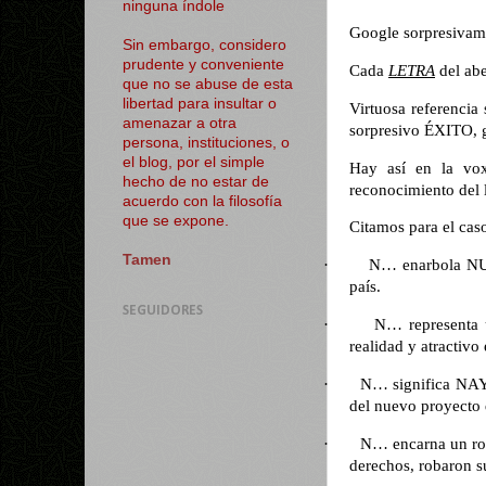
ninguna índole
Google sorpresivam
Sin embargo, considero
prudente y conveniente
Cada
LETRA
del abe
que no se abuse de esta
libertad para insultar o
Virtuosa referencia
amenazar a otra
sorpresivo ÉXITO, g
persona, instituciones, o
el blog, por el simple
Hay así en la vox
hecho de no estar de
reconocimiento del 
acuerdo con la filosofía
que se expone.
Citamos para el cas
Tamen
·
N… enarbola NUE
país.
SEGUIDORES
·
N… representa
realidad y atracti
·
N… significa NAYI
del nuevo proyecto 
·
N… encarna un ro
derechos, robaron