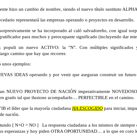
ente hizo un cambio de nombre, siendo el nuevo título sustituto ALPH
cedario representará las empresas operando o proyectos en desarrollo.
 sorpresivamente se ha incorporado al caló salvadoreño, con igual sor
ratificador para muchos y preocupante significado (incluyendo dar mie
 populi un nuevo ACTIVO: la "N". Con múltiples significados 
largo camino que hay que recorrer.
o unos ejemplos:
VAS IDEAS operando y por venir que aseguran construir un futuro 
 un NUEVO PROYECTO DE NACIÓN imperativamente NOVEDOSO, a
vo en grado tal que ilusione acompañarlo… PERFECTIBLE en el camino.
B el líder que la mayoría ciudadana
HA ESCOGIDO
para iniciar, impu
de nación.
tundo [ N+O = NO ]
La respuesta ciudadana a los mismos de siempre 
 sus esperanzas y hoy piden OTRA OPORTUNIDAD… a lo que en coro 