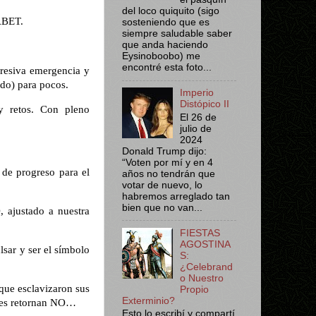
del loco quiquito (sigo
ABET.
sosteniendo que es
siempre saludable saber
que anda haciendo
Eysinoboobo) me
encontré esta foto...
presiva emergencia y
do) para pocos.
Imperio
Distópico II
y retos. Con pleno
El 26 de
julio de
2024
Donald Trump dijo:
“Voten por mí y en 4
de progreso para el
años no tendrán que
votar de nuevo, lo
habremos arreglado tan
bien que no van...
justado a nuestra
FIESTAS
AGOSTINA
lsar y ser el símbolo
S:
¿Celebrand
o Nuestro
que esclavizaron sus
Propio
Exterminio?
les retornan NO…
Esto lo escribí y compartí