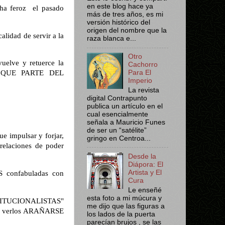
en este blog hace ya
ha feroz
el pasado
más de tres años, es mi
versión histórico del
origen del nombre que la
lidad de servir a la
raza blanca e...
Otro
vuelve y retuerce la
Cachorro
Para El
QUE PARTE DEL
Imperio
La revista
digital Contrapunto
publica un artículo en el
cual esencialmente
señala a Mauricio Funes
de ser un “satélite”
e impulsar y forjar,
gringo en Centroa...
 relaciones de poder
Desde la
Diápora: El
Artista y El
S confabuladas con
Cura
Le enseñé
esta foto a mi múcura y
NSTITUCIONALISTAS"
me dijo que las figuras a
n al verlos ARAÑARSE
los lados de la puerta
parecían brujos , se las