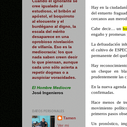
Cuando el ignorante se
cree igualado al
Hay en la ciudadaní
estudioso, el bribón al
del entuerto fragua
apóstol, el boquirroto
cercanos aun merode
al elocuente y el
burdégano al digno, la
Cabe decir… un
ho
escala del mérito
engaño y promesas 
desaparece en una
oprobioso nivelación
La defraudación in
de villanía. Eso es la
el cultivo de ESPE
mediocracia: los que
permanente del queh
nada saben creen decir
lo que piensan, aunque
Hay reconocimient
cada uno sólo acierta a
un cheque en bla
repetir dogmas o a
prudentemente las cr
auspiciar voracidades.
En la nueva agenda 
El Hombre Mediocre
confirmadas.
José Ingenieros
Hace menos de tre
movimiento polític
DATOS PERSONALES
primeros pasos obse
Tamen
Un pronóstico, imp
Ver mi