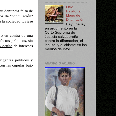
Otro
su denuncia falsa de
Pajatorial
Lleno de
os de "conciliación"
Difamación
e la sociedad tuviese
Hay una ley
en argumento en la
Corte Suprema de
o en contra de una
Justicia salvadoreña
ectos prácticos, sin
contra la difamación, el
insulto, y el chisme en los
 oculto
de intereses
medios de infor...
igentes políticos y
ANASTASIO AQUINO
con las cúpulas bajo