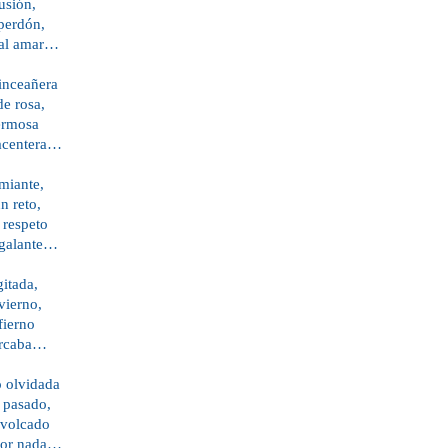
usión,
 perdón,
 al amar…
uinceañera
de rosa,
ermosa
lacentera…
miante,
n reto,
 respeto
 galante…
gitada,
vierno,
fierno
ercaba…
o olvidada
s pasado,
 volcado
 por nada…