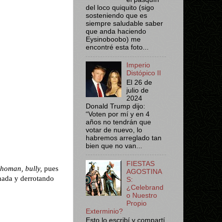
del loco quiquito (sigo
sosteniendo que es
siempre saludable saber
que anda haciendo
Eysinoboobo) me
encontré esta foto...
Imperio
Distópico II
El 26 de
julio de
2024
Donald Trump dijo:
“Voten por mí y en 4
años no tendrán que
votar de nuevo, lo
habremos arreglado tan
bien que no van...
FIESTAS
homan, bully,
pues
AGOSTINA
inada y derrotando
S:
¿Celebrand
o Nuestro
Propio
Exterminio?
Esto lo escribí y compartí