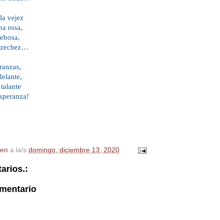
la vejez
a rosa,
rebosa,
estrechez…
ranzas,
delante,
 talante
esperanza!
en
a la/s
domingo, diciembre 13, 2020
arios.:
omentario