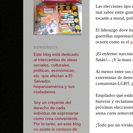
Las elecciones tipo
mal sabor entre gra
tocante a moral, polí
El liderazgo
dove
ha
guerrillas supremaci
ocurrir como es el
g
BIENVENIDOS
¡El enfermo narcisi
Este blog está dedicado
Satán!... ¡Y la mara
al intercambio de ideas
sociales, culturales,
políticas, económicas,
Al menos entre sus 
etc. que afectan a El
extremistas de d
Salvador,
comunistas-LGBT, 
hispanoamérica y sus
ciudadanos.
Empilados que están
huevear y reclamand
Soy un creyente del
próximas elecciones
derecho de cada
arena corre removid
individuo de expresarse
como crea conveniente.
Por lo tanto, en este blog
¡Todo por un vivián
no existe la censura de