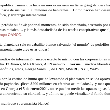
 república banana que hace un mes ocurrieron en tierra gringolandesa ha
n parte de sus casi 350 millones de habitantes… Como nación han desan
tica, y liderazgo internacional.
 perdido su
hawk
poder al momento, ha sido domeñado, arrestado por 
stas raciales…, y la más descabellada de las teorías conspirativas que a
rupo QANON
.
sta planetarca sale en caballito blanco salvando “el mundo” de pedófilo
 aparentemente cree estas ondas!
medios de información sucede exacto lo mismo con las corporaciones not
erecha. FOXnews, MAXXnews, AON network…
versus
… medios liberales 
pedófilos, ateos, George Soros…, de CNN, MSNBC, NYT, WaPo…
 con la cortina de humo que ha levantado el planetarca en salida apro
o paybacks -¡lleva $200 millones en efectivo acumulados!-, y más que
 en Georgia el 5 de enero/2021, no se pueden medir las opacas aguas, la
a enrareciendo su claridad…, y aún no se puede visualizar el fondo do
 mentiroso supremacista blanco!