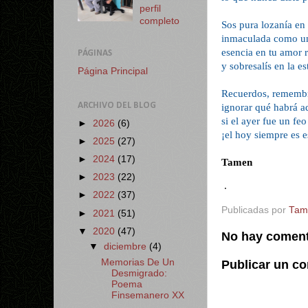
perfil
completo
Sos pura lozanía en 
inmaculada como un
esencia en tu amor 
PÁGINAS
y sobresalís en la 
Página Principal
Recuerdos, rememb
ARCHIVO DEL BLOG
ignorar qué habrá a
si el ayer fue un feo
►
2026
(6)
¡el hoy siempre es 
►
2025
(27)
►
2024
(17)
Tamen
►
2023
(22)
.
►
2022
(37)
Publicadas por
Tam
►
2021
(51)
▼
2020
(47)
No hay coment
▼
diciembre
(4)
Memorias De Un
Publicar un c
Desmigrado:
Poema
Finsemanero XX