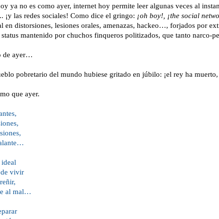
oy ya no es como ayer, internet hoy permite leer algunas veces al insta
... ¡y las redes sociales! Como dice el gringo:
¡oh boy!, ¡the social netw
tal en distorsiones, lesiones orales, amenazas, hackeo…, forjados por e
 status mantenido por chuchos finqueros politizados, que tanto narco-p
 de ayer
…
blo pobretario del mundo hubiese gritado en júbilo: ¡el rey ha muerto, 
smo que ayer.
antes,
siones,
siones,
alante…
ideal
de vivir
reñir,
re al mal…
eparar