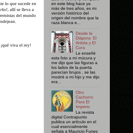
nte lo que sucede en
en este blog hace ya
más de tres años, es mi
orks!
, allí se lleva a
versión histórico del
xtremistas del mundo
origen del nombre que la
endejean.
raza blanca e...
Desde la
Diápora: El
Artista y El
¡qué viva el rey!
Cura
Le enseñé
esta foto a mi múcura y
me dijo que las figuras a
los lados de la puerta
parecían brujos , se las
mostré a mi hijo y me dijo
era...
Otro
Cachorro
Para El
Imperio
La revista
digital Contrapunto
publica un artículo en el
cual esencialmente
señala a Mauricio Funes