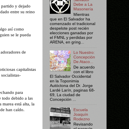
Debe a La
 partido y dejado
Masonería
dado entre su reino
Mientras
que en El Salvador ha
comenzado el tradicional
despelote post recién
algo así como
elecciones ganadas por
lguien se le pueda
el FMNL y perdidas por
ARENA, en gring...
s adoradores de
Lo Nuestro:
Concepción
De Ataco...
De acuerdo
iciosas capitalistas
con el libro
socialistas-
El Salvador Occidental
en la Toponimia
Autóctona del Dr. Jorge
Lardé Larín, paginas 68-
vechando para
69, La ciudad de
 todo debido a las
Concepción ...
 marea está alta, la
nde han caído.
Escuela
Joaquín
Rodezno
Revisando
el pasquín