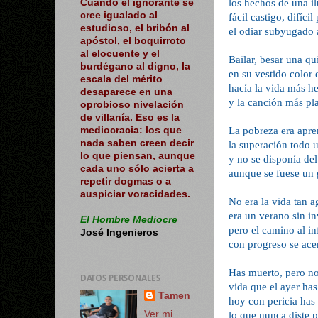
los hechos de una il
Cuando el ignorante se
cree igualado al
fácil castigo, difícil
estudioso, el bribón al
el odiar subyugado
apóstol, el boquirroto
al elocuente y el
Bailar, besar una q
burdégano al digno, la
en su vestido color 
escala del mérito
hacía la vida más h
desaparece en una
y la canción más p
oprobioso nivelación
de villanía. Eso es la
La pobreza era apre
mediocracia: los que
nada saben creen decir
la superación todo u
lo que piensan, aunque
y no se disponía del
cada uno sólo acierta a
aunque se fuese un
repetir dogmas o a
auspiciar voracidades.
No era la vida tan a
era un verano sin in
El Hombre Mediocre
pero el camino al in
José Ingenieros
con progreso se ac
Has muerto, pero n
DATOS PERSONALES
vida que el ayer ha
Tamen
hoy con pericia has
Ver mi
lo que nunca diste