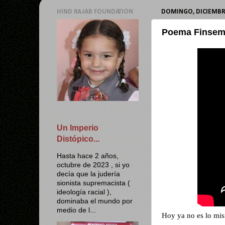
HIND RAJAB FOUNDATION
DOMINGO, DICIEMBRE
Poema Finsema
Un Imperio
Distópico...
Hasta hace 2 años,
octubre de 2023 , si yo
decía que la judería
sionista supremacista (
ideología racial ),
dominaba el mundo por
medio de l...
Hoy ya no es lo mis