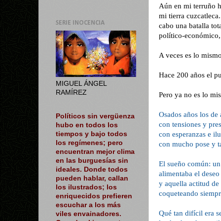
Aún en mi terruño h
mi tierra cuzcatleca
SERIE INOCENCIA
cabo una batalla to
político-económico,
A veces es lo mismo
Hace 200 años el pue
MIGUEL ÁNGEL
RAMÍREZ
Pero ya no es lo mi
Osados años los de 
Políticos sin vergüenza
con tensiones y pre
hubo en todos los
con esperanzas e ilu
tiempos y bajo todos
los regímenes; pero
con mucho pose y t
encuentran mejor clima
en las burguesías sin
El sueño común: un 
ideales. Donde todos
alimentaba el deseo 
pueden hablar, callan
y aquella actitud de 
los ilustrados; los
coqueteando siemp
enriquecidos prefieren
escuchar a los más
Qué tan difícil era s
viles envainadores.