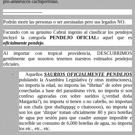
pro-amnésicos cachiporristas.
--------------------------
Podrán morir las personas o ser asesinadas pero sus legados NO.
Facundo con su genuino Cabral ingenio al clasificar los pendejos
incluyó la categoría
PENDEJO OFICIAL:
aquel que es
oficialmente pendejo
.
Al importar con tropical providencia, DESCUBRIMOS
gentilmente que nosotros tenemos nuestros estimados pendejos
oficiales.
·
Aquellos
SAURIOS OFICIALMENTE PENDEJOS
pululando la Asamblea Legislativa (y otras instituciones),
no importa la edad, no importa las “libritas” de sobre peso
cosechadas a base del parasitismo vivir, no importa si son
confeso agravadas con sobre sueldos (¿verdad doña
Margarita?), no importa si tienen o no cabello, no importan
si son chafa (por shafiqqqqq o chatooooo), no importa si
son los que ‘dizque’ toman oficialmente 80 y pico botellas
de agua por sesión para que cuadre aunque imposible e
increíble un consumo de 6,000 botellas de agua, no importa
los etc., etc., etc.