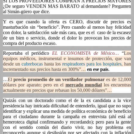
SI LOS PROVEEDORES COMPRAN A PRECIOS MAYORES
¿De seguro VENDEN MAS BARATO al demandante? Pregunten
al Simán-güero que dice.
Y es que cuando la oferta es CERO, discutir de precios es
masturbación sin “beneficio”. Pero cuando al menos hay felicidad
con dolor, la satisfacción sale más cara, que es el
caso de la escasez
de un bien o servicio, donde el dolor lo provocan los precios de
compra del producto escaso.
Reportaba el periódico
EL ECONOMISTA de México…
“
Los
equipos médicos, instrumental e insumos de protección, que van
desde un
cubrebocas
hasta los
respiradores para los hospitales
, han
incrementado sus precios hasta en 300%”…
en ese país
.
…
El
precio promedio de un ventilador pulmonar
es de 12,000
dólares por aparato; pero en el
mercado mundial
los encuentras
actualmente en precios que rebasan los 50,000 dólares”…
Quizás con un doctorado como el de la ex candidata a la vice
presidencia hay intricada dificultad de entenderlo, igual que no supo
identificar y explicar una medida de política económica de beneficio
para el ciudadano durante la campaña en entrevista (ahí está al
hemeroteca digital confirmando y recordando); pero para la gente
con el sentido común del diario vivir, no hay problema en
reconocerlo aunque si desilusión por ser afectado con la inflación