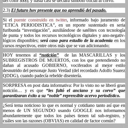
del color $$$); y hasta casi se declara símbolo oficial al corvo.
2.3)
El futuro hoy presente que no aprendió del pasado.
Si el
puente construido en twitter
, informado bajo juramento de
“ETICA PERIODISTICA”, en un reporte sustentado en seria
furibunda “investigación”, auxiliándose de satélites con tecnología
de punta y todos los recursos tecnológicos digitales y ano-negativ-
lógicos disponibles;
será caso para estudio de la academia
en los
cursos respectivos, entre otros más que se van adicionando;
HOY tenemos al
“notición”
de las MASCARILLAS y los
SUBREGISTROS DE MUERTOS, con los que pretendiendo no
dañan al acusado GOBIERNO, vociferados al mejor estilo
desnutrido del personaje Justo Verdad (del recordado Adolfo Suarez
QDDG), cuando padecía rebelde disentería.
SORPRESA en post data informativa: Por lo visto no se liberó gran
notición… y es que
“les faltó el anciano y su corvo” que
garantizaran éxito a su “noble” reprensible acervo periodístico.
¿Será tema noticioso lo que es normal y cotidiano tanto así que en
menos de UN SEGUNDO usando GOOGLE nos informamos
abundantemente que todos los países tienen tal sub-registro, y
cuáles son las razones (OBVIAS) en calidad de factor común?