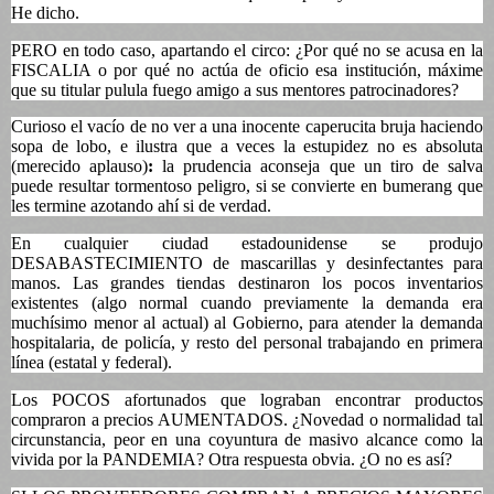
He dicho.
PERO en todo caso, apartando el circo: ¿Por qué no se acusa en la
FISCALIA o por qué no actúa de oficio esa institución, máxime
que su titular pulula fuego amigo a sus mentores patrocinadores?
Curioso el vacío de no ver a una inocente caperucita bruja haciendo
sopa de lobo, e ilustra que a veces la estupidez no es absoluta
(merecido aplauso)
:
la prudencia aconseja que un tiro de salva
puede resultar tormentoso peligro, si se convierte en bumerang que
les termine azotando ahí si de verdad.
En cualquier ciudad estadounidense se produjo
DESABASTECIMIENTO de mascarillas y desinfectantes para
manos. Las grandes tiendas destinaron los pocos inventarios
existentes (algo normal cuando previamente la demanda era
muchísimo menor al actual) al Gobierno, para atender la demanda
hospitalaria, de policía, y resto del personal trabajando en primera
línea (estatal y federal).
Los POCOS afortunados que lograban encontrar productos
compraron a precios AUMENTADOS. ¿Novedad o normalidad tal
circunstancia, peor en una coyuntura de masivo alcance como la
vivida por la PANDEMIA? Otra respuesta obvia. ¿O no es así?