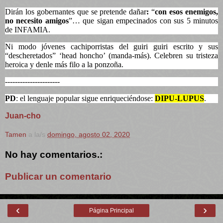
Dirán los gobernantes que se pretende dañar
:
“
con esos enemigos,
no necesito amigos
”… que sigan empecinados con sus 5 minutos
de INFAMIA.
Ni modo jóvenes cachiporristas del guiri guiri escrito y sus
“descheretados” ‘head honcho’ (manda-más). Celebren su tristeza
heroica y denle más filo a la ponzoña.
----------------------
PD
: el lenguaje popular sigue enriquecién
dose:
DIPU-LUPUS
.
Juan-cho
Tamen
a la/s
domingo, agosto 02, 2020
No hay comentarios.:
Publicar un comentario
‹
›
Página Principal