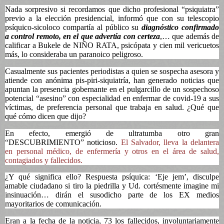
Nada sorpresivo si recordamos que dicho profesional “psiquiatra”
previo a la elección presidencial, informó que con su telescopio
psíquico-sicoloco compartía al público su
diagnóstico confirmado
a control remoto, en el que advertía con certeza
,… que además de
calificar a Bukele de NIÑO RATA, psicópata y cien mil vericuetos
más, lo consideraba un paranoico peligroso.
Casualmente sus pacientes periodistas a quien se sospecha asesora y
atiende con anónima pis-piri-siquiatría, han generado noticias que
apuntan la presencia gobernante en el pulgarcillo de un sospechoso
potencial “asesino” con especialidad en enfermar de covid-19 a sus
víctimas, de preferencia personal que trabaja en salud. ¿Qué que
qué cómo dicen que dijo?
En efecto, emergió de ultratumba otro gran
“DESCUBRIMIENTO” noticioso.
El Salvador, lleva la delantera
en personal médico, de enfermería y otros en el área de salud,
contagiados y fallecidos.
¿Y qué significa ello? Respuesta psíquica: ‘Eje jem’, disculpe
amable ciudadano si tiro la piedrilla y Ud. cortésmente imagine mi
insinuación… dirán el susodicho parte de los EX medios
mayoritarios de comunicación.
Eran a la fecha de la noticia, 73 los fallecidos, involuntariamente