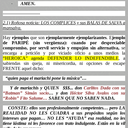
·
AMEN.
--------------------------
2.1) Roñosa noticia: LOS COMPLICES y sus BALAS DE SALVA a
mansalva.
Hay
ejemplos
que son
ejemplarmente
ejemplarizantes
. E
jemplo
de PARIPÉ (sin vergüenza): cuando por despreciable
compromiso, por servil servicio y empujón sin alternativa,
se
encarga a petición y por viciado oficio a unos medios la
“HEROICA” agenda DEFENDER LO INDEFENDIBLE
,
a
sabiendas sin queja, ni misericordia, ni opciones de escape
FRENTE aquel dicho:
“quien paga el mariachi pone la música”…
Y de mariachis y QUIEN
$$$... don
Carlitos Dada con su
“Batman” Simán socio
…
y don
Héctor Silva Avalos con su
“Robin” Fito Salume…
SABEN QUE NO SABEN NADA.
CONSTE: ellos son profesionalmente competentes… pero LA
REALIDAD NO LES CUADRA a sus propósitos según los
intereses que pagan… NO LES “AYUDA” esa realidad, no les
tiene lástima ni les favorece con trato indulgente. Están en la vil