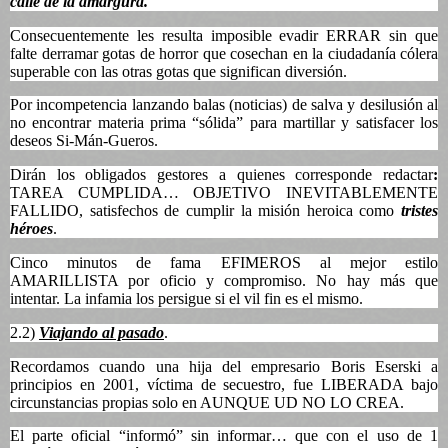
calle de la amargura.
Consecuentemente les resulta imposible evadir ERRAR sin que
falte derramar gotas de horror que cosechan en la ciudadanía cólera
superable con las otras gotas que significan diversión.
Por incompetencia lanzando balas (noticias) de salva y desilusión al
no encontrar materia prima “sólida” para martillar y satisfacer los
deseos Si-Mán-Gueros.
Dirán los obligados gestores a quienes corresponde redactar
:
TAREA CUMPLIDA… OBJETIVO INEVITABLEMENTE
FALLIDO, satisfechos de cumplir la misión heroica como
tristes
héroes
.
Cinco minutos de fama EFIMEROS al mejor estilo
AMARILLISTA por oficio y compromiso. No hay más que
intentar. La infamia los persigue si el vil fin es el mismo.
2.2)
Viajando al pasado
.
Recordamos cuando una hija del empresario Boris Eserski a
principios en 2001, víctima de secuestro, fue LIBERADA bajo
circunstancias propias solo en AUNQUE UD NO LO CREA.
El parte oficial “informó” sin informar… que con el uso de 1