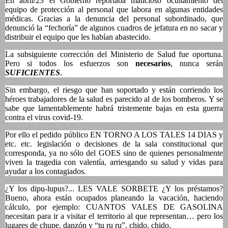
En abril/23 el Gobierno reportaba malicioso ocultamiento del
equipo de protección al personal que labora en algunas entidades
médicas. Gracias a la denuncia del personal subordinado, que
denunció la “fechoría” de algunos cuadros de jefatura en no sacar y
distribuir el equipo que les habían abastecido.
La subsiguiente corrección del Ministerio de Salud fue oportuna.
Pero si todos los esfuerzos son
necesarios
, nunca serán
SUFICIENTES
.
Sin embargo, el riesgo que han soportado y están corriendo los
héroes trabajadores de la salud es parecido al de los bomberos. Y se
sabe que lamentablemente habrá tristemente bajas en esta guerra
contra el virus covid-19.
Por ello el pedido público EN TORNO A LOS TALES 14 DIAS y
etc. etc. legislación o decisiones de la sala constitucional que
corresponda, ya no sólo del GOES sino de quienes personalmente
viven la tragedia con valentía, arriesgando su salud y vidas para
ayudar a los contagiados.
¿Y los dipu-lupus?... LES VALE SORBETE ¿Y los préstamos?
Bueno, ahora están ocupados planeando la vacación, haciendo
cálculo, por ejemplo: CUANTOS VALES DE GASOLINA
necesitan para ir a visitar el territorio al que representan… pero los
lugares de chupe, danzón y “tu ru ru”, chido, chido.