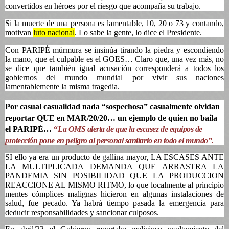
convertidos en héroes por el riesgo que acompaña su trabajo.
Si la muerte de una persona es lamentable, 10, 20 o 73 y contando,
motivan
luto nacional
. Lo sabe la gente, lo dice el Presidente.
Con PARIPÉ múrmura se insinúa tirando la piedra y escondiendo
la mano, que el culpable es el GOES… Claro que, una vez más, no
se dice que también igual acusación corresponderá a todos los
gobiernos del mundo mundial por vivir sus naciones
lamentablemente la misma tragedia.
Por casual casualidad nada “sospechosa” casualmente olvidan
reportar QUE en MAR/20/20… un ejemplo de quien no baila
el PARIPÉ…
“
La OMS alerta de que la escasez de equipos de
protección pone en peligro al personal sanitario en todo el mundo”.
SI ello ya era un producto de gallina mayor, LA ESCASES ANTE
LA MULTIPLICADA DEMANDA QUE ARRASTRA LA
PANDEMIA SIN POSIBILIDAD QUE LA PRODUCCION
REACCIONE AL MISMO RITMO, lo que localmente al principio
mentes cómplices malignas hicieron en algunas instalaciones de
salud, fue pecado. Ya habrá tiempo pasada la emergencia para
deducir responsabilidades y sancionar culposos.