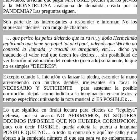
a la MONSTRUOSA avalancha de demanda creada por la
PANDEMIA? Las preguntas siguen.
Son parte de las interrogantes a responder e informar. No los
supuestos “decires” con rango de chambre:
… que perico los palos diciendo que tu ru ru, y doña Hermelinda
replicando que tiene un papel ‘pi pi ri pao’, además que Wichito no
contestó la llamada, y trucutú se atragantó, etc.)
… dicho ya
traducido al valor real que tienen los decires… sin posibilidad de
verificación ni valoración del contexto (mercado) seriamente, lo que
no es simples “DECIRES”.
Excepto cuando la intención es lanzar la piedra, esconder la mano
arremetiendo con muchos detalles irrelevantes sin tocar lo
NECESARIO Y SUFICIENTE
para sustentar la posible
corrupción, dejada como indicio a la imaginación en contextos y
tiempo específico: utilizando la nota musical ♫ ES POSIBLE♫…
Lo que significa en firulai lectura para efectos de “leguleya”
defensa, por si acaso: NO AFIRMAMOS, NI SIQUIERA
DECIMOS IMPOSIBLE QUE NO HUBIERA CORRUPCION,
pues con decir POSIBLE, queda abierta la puerta a imaginar
POSIBLE QUE NO… o todo lo contrario y aquí me callo y me
abrazo a la enmienda número el que sea para ya no embarrarme…