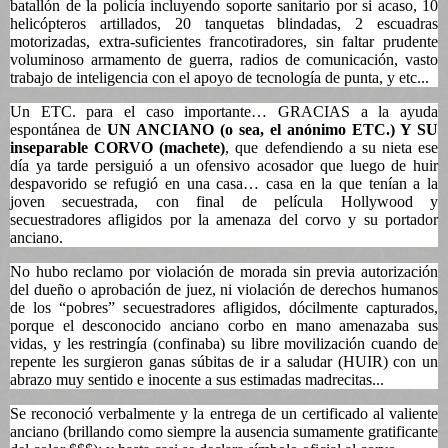
batallón de la policía incluyendo soporte sanitario por si acaso, 10
helicópteros artillados, 20 tanquetas blindadas, 2 escuadras
motorizadas, extra-suficientes francotiradores, sin faltar prudente
voluminoso armamento de guerra, radios de comunicación, vasto
trabajo de inteligencia con el apoyo de tecnología de punta, y etc...
Un ETC. para el caso importante… GRACIAS a la ayuda
espontánea de
UN ANCIANO (o sea, el anónimo ETC.) Y SU
inseparable CORVO (machete)
, que defendiendo a su nieta ese
día ya tarde persiguió a un ofensivo acosador que luego de huir
despavorido se refugió en una casa… casa en la que tenían a la
joven secuestrada, con final de película Hollywood y
secuestradores afligidos por la amenaza del corvo y su portador
anciano.
No hubo reclamo por violación de morada sin previa autorización
del dueño o aprobación de juez, ni violación de derechos humanos
de los “pobres” secuestradores afligidos, dócilmente capturados,
porque el desconocido anciano corbo en mano amenazaba sus
vidas, y les restringía (confinaba) su libre movilización cuando de
repente les surgieron ganas súbitas de ir a saludar (HUIR) con un
abrazo muy sentido e inocente a sus estimadas madrecitas...
Se reconoció verbalmente y la entrega de un certificado al valiente
anciano (brillando como siempre la ausencia sumamente gratificante