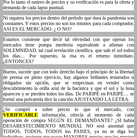
Por lo tanto el rastreo de precios y su verificación es para la oferta y
demanda de cada lapso puntual.
Ni siquiera los precios dentro del período que dura la pandemia son
constantes. Y estos precios no son los mismos para cada comprador.
ASI ES EL MERCADO. ¿ O NO?
Estamos consiente que decir tal obviedad con que operan los
mercados tiene pompa meritoria equivalente a afirmar con
SOLEMNIDAD, tal cual revelación científica, que sale el sol todos
los días… Por supuesto, la risa es el retorno inmediato.
¿ENTONCES?
Bueno, sucede que con todo derecho bajo el principio de la libertad
de prensa en pleno ejercicio, hay algunos brillantes testarudos u
obligados sin opción, que se empecinan en vender como
descubrimiento la orilla azul de la bacinica y que el sol y la luna
aparecen y se pierden todos los días. De PARIPÉ en PARIPÉ… se
formó una polvareda dice la canción AJUSTANDO LA LETRA.
¿Se compró a sobre precio lo que el mercado, con
VERIFICABLE
información, ofrecía al momento de cada
operación de compra SEGÚN EL DEMANDANTE? ¿SI había
DESABESTECIMIENTO MUNDIAL NO será anormal que
TODOS, TODOS, TODOS los PAISES, ya no se diga los
individuos, tuvieran que pagar MAYORES precios que los previos