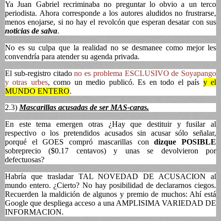
Ya Juan Gabriel recriminaba no preguntar lo obvio a un terco
periodista. Ahora corresponde a los autores aludidos no frustrarse,
menos enojarse, si no hay el revolcón que esperan desatar con sus
noticias de salva
.
No es su culpa que la realidad no se desmanee como mejor les
convendría para atender su agenda privada.
El sub-registro citado
no es problema ESCLUSIVO de Soyapango
y otras urbes
, como un medio publicó. Es en todo el país
y el
MUNDO ENTERO
.
2.3)
Mascarillas acusadas de ser MAS-caras.
En este tema emergen otras ¿Hay que destituir y fusilar al
respectivo o los pretendidos acusados sin acusar sólo señalar,
porqué el GOES compró mascarillas con
dizque POSIBLE
sobreprecio ($0.17 centavos) y unas se devolvieron por
defectuosas?
Habría que trasladar TAL NOVEDAD DE ACUSACION al
mundo entero. ¿Cierto? No hay posibilidad de declararnos ciegos.
Recuerden la maldición de algunos y premio de muchos: Ahí está
Google que despliega acceso a una AMPLISIMA VARIEDAD DE
INFORMACION.