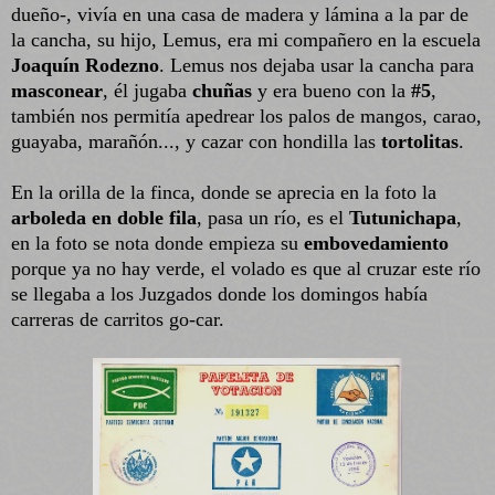
dueño-, vivía en una casa de madera y lámina a la par de
la cancha, su hijo, Lemus, era mi compañero en la escuela
Joaquín Rodezno
. Lemus nos dejaba usar la cancha para
masconear
, él jugaba
chuñas
y era bueno con la
#5
,
también nos permitía apedrear los palos de mangos, carao,
guayaba, marañón..., y cazar con hondilla las
tortolitas
.
En la orilla de la finca, donde se aprecia en la foto la
arboleda en doble fila
, pasa un río, es el
Tutunichapa
,
en la foto se nota donde empieza su
embovedamiento
porque ya no hay verde, el volado es que al cruzar este río
se llegaba a los Juzgados donde los domingos había
carreras de carritos go-car.