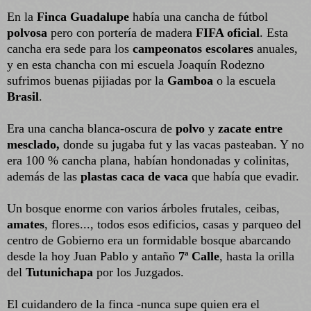
En la
Finca Guadalupe
había una cancha de fútbol
polvosa
pero con portería de madera
FIFA oficial
. Esta
cancha era sede para los
campeonatos escolares
anuales,
y en esta chancha con mi escuela Joaquín Rodezno
sufrimos buenas pijiadas por la
Gamboa
o la escuela
Brasil
.
Era una cancha blanca-oscura de
polvo
y
zacate entre
mesclado,
donde su jugaba fut y las vacas pasteaban. Y no
era 100 % cancha plana, habían hondonadas y colinitas,
además de las
plastas caca de vaca
que había que evadir.
Un bosque enorme con varios árboles frutales, ceibas,
amates
, flores..., todos esos edificios, casas y parqueo del
centro de Gobierno era un formidable bosque abarcando
desde la hoy Juan Pablo y antaño
7ª Calle
, hasta la orilla
del
Tutunichapa
por los Juzgados.
El cuidandero de la finca -nunca supe quien era el