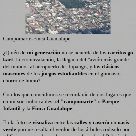
Campomarte-Finca Guadalupe
¿Quién de
mi generación
no se acuerda de los
carritos go
kart
, la circunvalación, la llegada del "avión más grande
del mundo" al aeropuerto de Ilopango, y los
clásicos
mascones
de los
juegos estudiantiles
en el gimnasio
chorro de humo?
Con los que coincidimos se recordarán de dos lugares que
en mi son imborrables:
el "campomarte"
o
Parque
Infantil
y la
Finca Guadalupe
.
En la foto se
visualiza
entre las
calles y caserío
un
oasis
verde
porque resalta el verdor de los árboles rodeado por