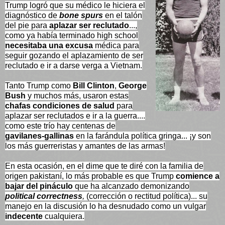
Trump logró que su médico le hiciera el
diagnóstico de
bone spurs
en el talón
del pie para
aplazar ser reclutado
...,
como ya había terminado high school
necesitaba una excusa
médica para
seguir gozando el aplazamiento de ser
reclutado e ir a darse verga a Vietnam.
Tanto Trump como
Bill Clinton
,
George
Bush
y muchos más, usaron estas
chafas condiciones de salud
para
aplazar ser reclutados e ir a la guerra....
como este trío hay centenas de
gavilanes-gallinas
en la farándula política gringa... ¡y son
los más guerreristas y amantes de las armas!
En esta ocasión, en el dime que te diré con la familia de
origen pakistaní, lo más probable es que Trump
comience a
bajar del pináculo
que ha alcanzado demonizando
political correctness
,
(corrección o rectitud política)... su
manejo en la discusión lo ha desnudado como un vulgar
indecente
cualquiera.