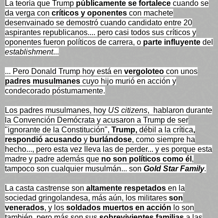
La teoría que Trump
públicamente se fortalece
cuando se
da verga con
críticos y oponentes
con machete
desenvainado se demostró cuando candidato entre 20
aspirantes republicanos.... pero casi todos sus críticos y
oponentes fueron políticos de carrera, o
parte influyente
del
establishment
...
... Pero Donald Trump hoy está en
vergoloteo
con unos
padres musulmanes
cuyo hijo murió en acción y
condecorado póstumamente.
Los padres musulmanes, hoy
US citizens
, hablaron durante
la Convención Demócrata y acusaron a Trump de ser
"ignorante de la Constitución",
Trump,
débil a la crítica
,
respondió acusando
y
burlándose
, como siempre ha
hecho..., pero esta vez lleva las de perder... y es porque esta
madre y padre además que
no son políticos como él
,
tampoco son cualquier musulmán... son
Gold Star Family
.
La casta castrense son
altamente respetados
en la
sociedad gringolandesa, más aún, los militares
son
venerados
, y los
soldados muertos en acción
lo son
también, pero más son sus
sobrevivientes familias
a las