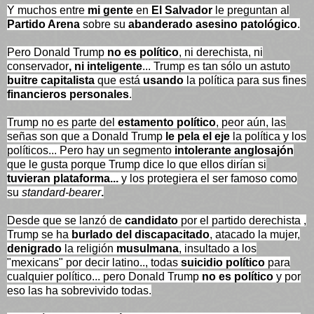
Y muchos entre
mi gente
en
El Salvador
le preguntan al
Partido Arena
sobre su
abanderado asesino patológico
.
Pero Donald Trump
no es político
, ni derechista, ni
conservador
, ni inteligente
... Trump es tan sólo un astuto
buitre capitalista
que está
usando
la política para sus fines
financieros personales
.
Trump no es parte del
estamento político
, peor aún, las
señas son que a Donald Trump
le pela el eje
la política y los
políticos... Pero hay un segmento
intolerante anglosajón
que le gusta porque Trump dice lo que ellos dirían si
tuvieran plataforma...
y los protegiera el ser famoso como
su
standard-bearer
.
Desde que se lanzó de
candidato
por el partido derechista ,
Trump se ha
burlado del discapacitado
, atacado la mujer,
denigrado
la religión
musulmana
, insultado a los
"mexicans" por decir latino.., todas
suicidio político
para
cualquier político... pero Donald Trump
no es político
y por
eso las ha sobrevivido todas.