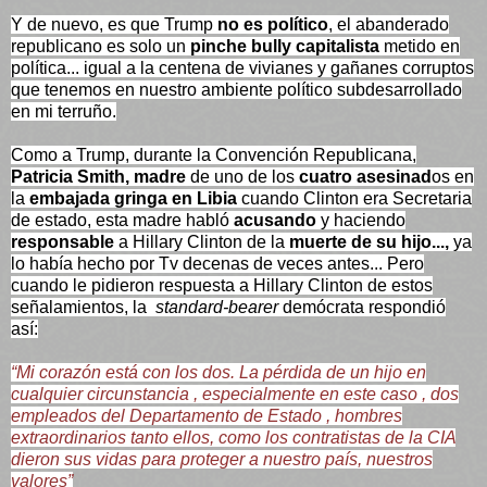
Y de nuevo, es que Trump
no es político
, el abanderado
republicano es solo un
pinche bully capitalista
metido en
política... igual a la centena de vivianes y gañanes corruptos
que tenemos en nuestro ambiente político subdesarrollado
en mi terruño.
Como a Trump, durante la Convención Republicana,
Patricia Smith, madre
de uno de los
cuatro asesinad
os en
la
embajada gringa en Libia
cuando Clinton era Secretaria
de estado, esta madre habló
acusando
y haciendo
responsable
a Hillary Clinton de la
muerte de su hijo...,
ya
lo había hecho por Tv decenas de veces antes... Pero
cuando le pidieron respuesta a Hillary Clinton de estos
señalamientos, la
standard-bearer
demócrata respondió
así:
“Mi corazón está con los dos. La pérdida de un hijo en
cualquier circunstancia , especialmente en este caso , dos
empleados del Departamento de Estado , hombres
extraordinarios tanto ellos, como los contratistas de la CIA
dieron sus vidas para proteger a nuestro país, nuestros
valores”