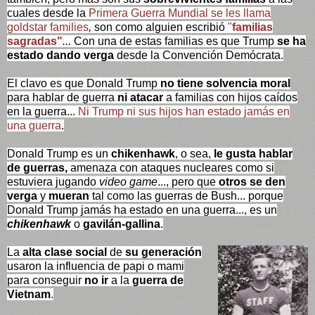
cuales desde la
Primera Guerra Mundial se les llama
goldstar families
,
son como alguien escribió
"
familias
sagradas"
...
Con una de estas familias es que Trump
se ha
estado dando verga
desde la Convención Demócrata.
El clavo es que Donald Trump
no tiene solvencia moral
para hablar de guerra
ni atacar
a familias con hijos caídos
en la guerra...
Ni Trump ni sus hijos han estado jamás en
una guerra
.
Donald Trump es un
chikenhawk
, o sea,
le gusta hablar
de guerras,
amenaza con ataques nucleares como si
estuviera jugando
video game
..., pero que
otros se den
verga
y
mueran
tal como las guerras de Bush... porque
Donald Trump jamás ha estado en una guerra..., es un
chikenhawk
o
gavilán-gallina
.
La
alta clase social
de
su generación
usaron la influencia de papi o mami
para conseguir
no ir
a la
guerra de
Vietnam
.