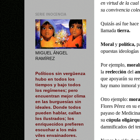
en virtud de la cua
su convivencia cole
SERIE INOCENCIA
Quizás así fue hace 
llamada
tierra.
Moral
y
política,
pa
opuestas ideología
MIGUEL ÁNGEL
RAMÍREZ
Por ejemplo,
moralm
la
reelección
del
am
Políticos sin vergüenza
que apoyarán su re
hubo en todos los
tiempos y bajo todos
hay mano inmoral y
los regímenes; pero
encuentran mejor clima
Otro ejemplo:
mora
en las burguesías sin
Flores Pérez en su 
ideales. Donde todos
payaso de Medicin
pueden hablar, callan
los ilustrados; los
su
cúpula oligárqu
enriquecidos prefieren
damnificados del te
escuchar a los más
viles envainadores.