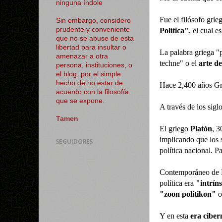
ninguna índole
Fue el filósofo gri
Sin embargo, considero
prudente y conveniente
Política"
, el cual e
que no se abuse de esta
libertad para insultar o
La palabra griega "
amenazar a otra
techne" o el
arte de
persona, instituciones, o
el blog, por el simple
hecho de no estar de
Hace 2,400 años Gr
acuerdo con la filosofía
que se expone.
A través de los sigl
Tamen
El griego
Platón
, 3
implicando que los 
SEGUIDORES
política nacional. P
Contemporáneo de 
política era
"intrín
"zoon politikon"
Y en esta
era ciber