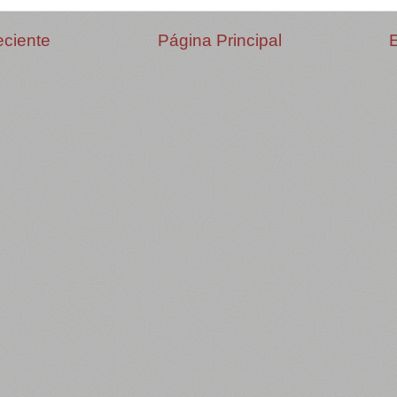
eciente
Página Principal