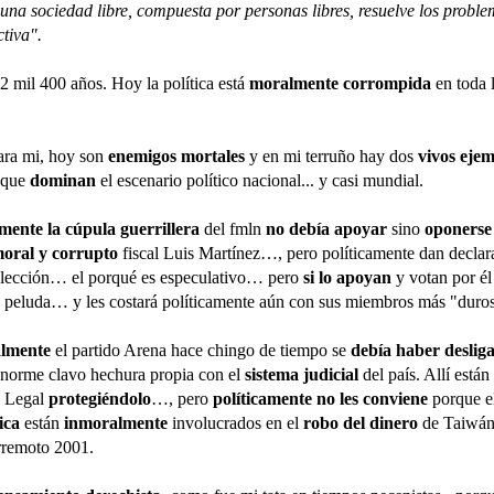
l una sociedad libre, compuesta por personas libres, resuelve los proble
ctiva".
2 mil 400 años. Hoy la política está
moralmente corrompida
en toda 
ra mi,
hoy son
enemigos mortales
y en mi terruño hay dos
vivos eje
s que
dominan
el escenario político nacional... y casi mundial.
ente la cúpula guerrillera
del fmln
no debía apoyar
sino
oponerse
oral y corrupto
fiscal Luis Martínez…, pero políticamente dan decla
elección… el porqué es especulativo… pero
si lo apoyan
y votan por él
 peluda… y les costará políticamente aún con sus miembros más "duros
lmente
el partido Arena hace chingo de tiempo se
debía haber deslig
enorme clavo hechura propia con el
sistema judicial
del país. Allí están 
a Legal
protegiéndolo
…, pero
políticamente no les conviene
porque e
ica
están
inmoralmente
involucrados en el
robo del dinero
de Taiwán 
rremoto 2001.