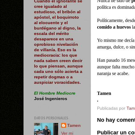
Nunca he sido de
p
Cuando el ignorante se
cree igualado al
política es dominad
estudioso, el bribón al
apóstol, el boquirroto
P
olíticamente, desd
al elocuente y el
comido a huevos
l
burdégano al digno, la
escala del mérito
desaparece en una
Yo mismo me decía
oprobioso nivelación
amarga, dulce, o s
de villanía. Eso es la
mediocracia: los que
Han pasado 16 meses
nada saben creen decir
lo que piensan, aunque
aunque falta mucho 
cada uno sólo acierta a
naranja se acabe.
repetir dogmas o a
auspiciar voracidades.
Tamen
El Hombre Mediocre
José Ingenieros
.
Publicadas por
Tam
DATOS PERSONALES
No hay coment
Tamen
Publicar un c
Ver mi