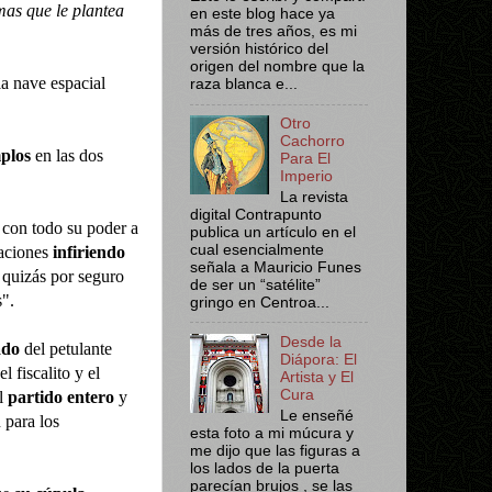
mas que le plantea
en este blog hace ya
más de tres años, es mi
versión histórico del
origen del nombre que la
la nave espacial
raza blanca e...
Otro
Cachorro
mplos
en las dos
Para El
Imperio
La revista
digital Contrapunto
con todo su poder a
publica un artículo en el
cual esencialmente
raciones
infiriendo
señala a Mauricio Funes
 quizás por seguro
de ser un “satélite”
".
gringo en Centroa...
Desde la
ado
del petulante
Diápora: El
el fiscalito y el
Artista y El
Cura
l
partido entero
y
Le enseñé
para los
esta foto a mi múcura y
me dijo que las figuras a
los lados de la puerta
parecían brujos , se las