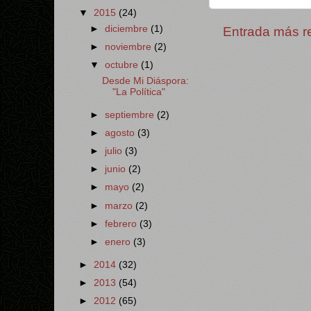
▼
2015
(24)
►
diciembre
(1)
Entrada más r
►
noviembre
(2)
▼
octubre
(1)
Desde Mi Diáspora:
"La Política"
►
septiembre
(2)
►
agosto
(3)
►
julio
(3)
►
junio
(2)
►
mayo
(2)
►
marzo
(2)
►
febrero
(3)
►
enero
(3)
►
2014
(32)
►
2013
(54)
►
2012
(65)