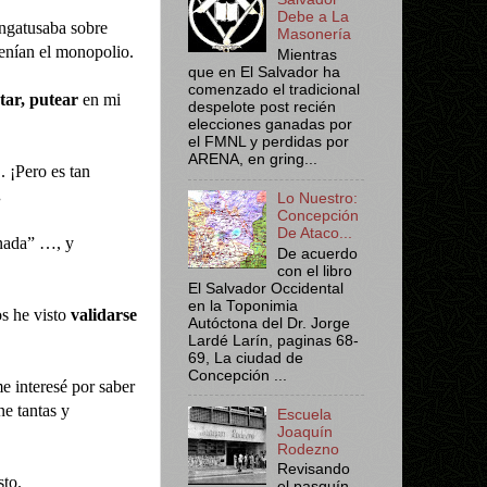
Debe a La
ngatusaba sobre
Masonería
tenían el monopolio.
Mientras
que en El Salvador ha
comenzado el tradicional
tar, putear
en mi
despelote post recién
elecciones ganadas por
el FMNL y perdidas por
ARENA, en gring...
.. ¡Pero es tan
.
Lo Nuestro:
Concepción
De Ataco...
ada” …, y
De acuerdo
con el libro
El Salvador Occidental
en la Toponimia
s he visto
validarse
Autóctona del Dr. Jorge
Lardé Larín, paginas 68-
69, La ciudad de
Concepción ...
e interesé por saber
ne tantas y
Escuela
Joaquín
Rodezno
Revisando
sto.
el pasquín