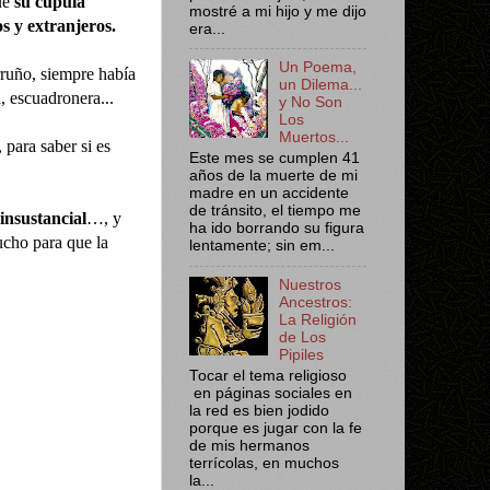
ue
su cúpula
mostré a mi hijo y me dijo
s y extranjeros.
era...
Un Poema,
rruño, siempre había
un Dilema...
a, escuadronera...
y No Son
Los
Muertos...
, para saber si es
Este mes se cumplen 41
años de la muerte de mi
madre en un accidente
de tránsito, el tiempo me
 insustancial
…, y
ha ido borrando su figura
cho para que la
lentamente; sin em...
Nuestros
Ancestros:
La Religión
de Los
Pipiles
Tocar el tema religioso
en páginas sociales en
la red es bien jodido
porque es jugar con la fe
de mis hermanos
terrícolas, en muchos
la...