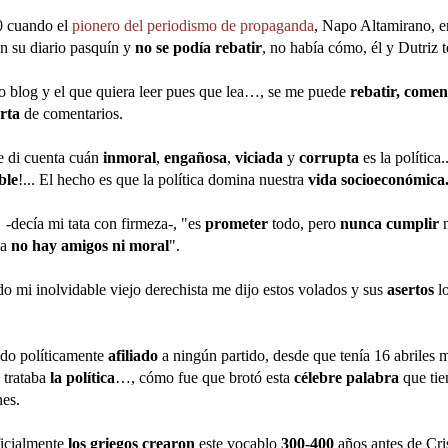
0 cuando el
pionero del periodismo de propaganda
, Napo Altamirano, e
en su diario pasquín y
no se podía rebatir
, no había cómo, él y Dutriz 
 blog y el que quiera leer pues que lea…, se me puede
rebatir, comen
erta
de comentarios.
e di cuenta cuán
inmoral
,
engañosa
,
viciada
y
corrupta
es la política.
ble
!... El hecho es que la política domina nuestra
vida socioeconómica
"
-decía mi tata con firmeza-, "es
prometer
todo, pero
nunca cumplir
n
ca
no hay amigos
ni moral
".
o mi inolvidable viejo derechista me dijo estos volados y sus
asertos
lo
do políticamente
afiliado
a ningún partido, desde que tenía 16 abriles m
 trataba
la política
…, cómo fue que brotó esta
célebre palabra
que tie
nes.
ficialmente
los griegos crearon
este vocablo
300-400
años antes de Cri