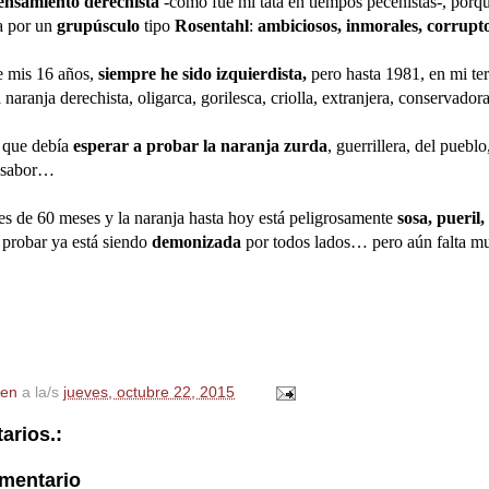
ensamiento derechista
-como fue mi tata en tiempos pecenistas-, porq
a por un
grupúsculo
tipo
Rosentahl
:
ambiciosos, inmorales, corrupto
e mis 16 años,
siempre he sido izquierdista,
pero hasta 1981, en mi te
a naranja derechista, oligarca, gorilesca, criolla, extranjera, conservador
 que debía
esperar a probar la naranja zurda
, guerrillera, del pueblo
insabor…
 de 60 meses y la naranja hasta hoy está peligrosamente
sosa, pueril,
probar ya está siendo
demonizada
por todos lados… pero aún falta mu
en
a la/s
jueves, octubre 22, 2015
arios.:
omentario