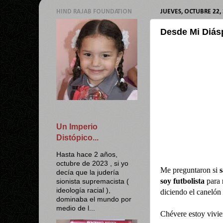
HIND RAJAB FOUNDATION
JUEVES, OCTUBRE 22,
Desde Mi Diásp
Un Imperio
Distópico...
Hasta hace 2 años,
octubre de 2023 , si yo
Me preguntaron si
s
decía que la judería
soy futbolista
para
sionista supremacista (
ideología racial ),
diciendo el canelón
dominaba el mundo por
medio de l...
Chévere estoy vivie