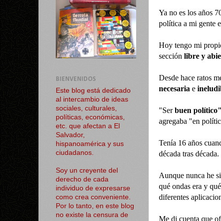
Ya no es los años 7
política a mi gente 
Hoy tengo mi propio
sección
libre y abi
Desde hace ratos m
BIENVENIDOS
necesaria
e
ineludi
Este blog está dedicado
al intercambio de ideas
sociales, culturales,
"Ser
buen político
políticas, económicas,
agregaba "en políti
etc. que afectan a El
Salvador,
Tenía 16 años cuand
hispanoamérica y sus
ciudadanos.
década tras década.
Soy un creyente del
Aunque nunca he si
derecho de cada
qué ondas era y qué
individuo de expresarse
diferentes aplicacio
como crea conveniente.
Por lo tanto, en este blog
no existe la censura de
Me di cuenta que o