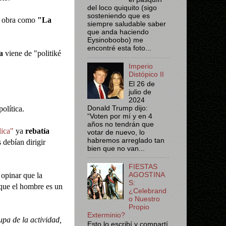
del loco quiquito (sigo
sosteniendo que es
su obra como
"La
siempre saludable saber
que anda haciendo
Eysinoboobo) me
encontré esta foto...
ca
viene de "politiké
Imperio
Distópico II
El 26 de
.
julio de
2024
olítica.
Donald Trump dijo:
“Voten por mí y en 4
años no tendrán que
ica"
ya
rebatía
votar de nuevo, lo
habremos arreglado tan
 debían dirigir
bien que no van...
FIESTAS
 opinar que la
AGOSTINA
S:
 que el hombre es un
¿Celebrand
o Nuestro
Propio
Exterminio?
pa de la actividad,
Esto lo escribí y compartí