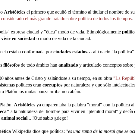
ego
Aristóteles
el primero que acuñó el término al titular el nombre de 
s
considerado el más grande tratado sobre política de todos los tiempos
.
polis" expresa ciudad y "ética" modo de vida. Etimológicamente
políti
 vivir en sociedad
o modo de vida de la ciudad.
ecia estaba conformada por
ciudades estados…
allí nació "la política"
os
filósofos
de todo ámbito han
analizado
y articulado conceptos sobre p
00 años antes de Cristo y saltándose a su tiempo,
en su obra
"La Repúbl
sistemas políticos eran
corruptos
por naturaleza y que sólo intelectuales
ara Platón los mulas panza arriba no cabían.
Platón,
Aristóteles
ya emparentaba la palabra "moral" con la política al
seca"
a la naturaleza del hombre para vivir en "plenitud moral" y decía
o
animal social..
. !Qué sabio griego!
nética
Wikipedia dice que política:
"es una rama de la moral que se ocu