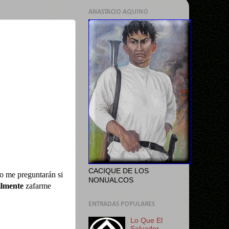
ANASTACIO AQUINO
CACIQUE DE LOS
o me preguntarán si
NONUALCOS
ilmente
zafarme
ENTRADAS POPULARES
Lo Que El
Salvador