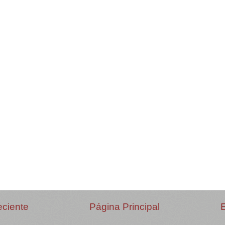
eciente
Página Principal