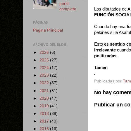
perfil
Los diputados de
completo
FUNCIÓN SOCIAL
PÁGINAS
Cuando hay una
fu
Página Principal
pelones si la Asam
Esto es
sentido c
ARCHIVO DEL BLOG
irrelevante
cuando 
►
2026
(6)
politizadas
.
►
2025
(27)
Tamen
►
2024
(17)
.
►
2023
(22)
Publicadas por
Tam
►
2022
(37)
►
2021
(51)
No hay coment
►
2020
(47)
Publicar un c
►
2019
(41)
►
2018
(38)
►
2017
(40)
►
2016
(16)