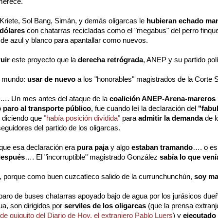
merece.
 Kriete, Sol Bang, Simán, y demás oligarcas le
hubieran echado ma
 dólares
con chatarras recicladas como el "megabus" del perro finq
 de azul y blanco para apantallar como nuevos.
uir
este proyecto que la
derecha retrógrada
, ANEP y su partido pol
l mundo:
usar de nuevo
a los "honorables" magistrados de la Corte
…. Un mes antes del ataque de la
coalición ANEP-Arena-mareros
o
paro al transporte público
, fue cuando leí la declaración del
"fabu
diciendo que
"había posición dividida"
para
admitir la demanda
de l
eguidores del partido de los oligarcas.
n que esa declaración era
pura paja
y algo
estaban tramando
…. o e
después
…. El "incorruptible" magistrado González
sabía lo que vení
, porque como buen cuzcatleco salido de la currunchunchún,
soy ma
paro de buses chatarras apoyado bajo de agua por los jurásicos due
a, son dirigidos por
serviles de los oligarcas
(que la prensa extranj
 de quiquito del Diario de Hoy, el extranjero Pablo Luers
) y
ejecutado