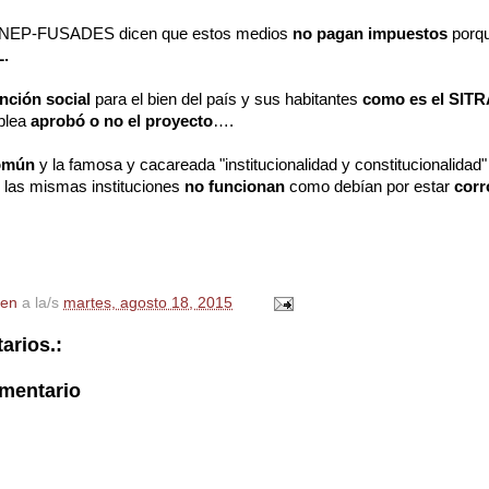
 ANEP-FUSADES dicen que estos medios
no pagan impuestos
porq
.
nción social
para el bien del país y sus habitantes
como es el SIT
blea
aprobó o no el proyecto
….
omún
y la famosa y cacareada "institucionalidad y constitucionalidad
las mismas instituciones
no funcionan
como debían por estar
corr
en
a la/s
martes, agosto 18, 2015
arios.:
omentario