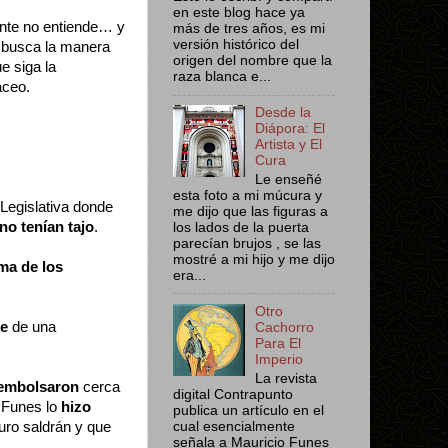
en este blog hace ya
nte no entiende… y
más de tres años, es mi
versión histórico del
e busca la manera
origen del nombre que la
e siga la
raza blanca e...
áceo.
Desde la
Diápora: El
Artista y El
Cura
Le enseñé
esta foto a mi múcura y
 Legislativa donde
me dijo que las figuras a
no tenían
tajo
.
los lados de la puerta
parecían brujos , se las
mostré a mi hijo y me dijo
ma de los
era...
Otro
de
de una
Cachorro
Para El
Imperio
La revista
embolsaron
cerca
digital Contrapunto
) Funes lo
hizo
publica un artículo en el
ro saldrán y que
cual esencialmente
señala a Mauricio Funes