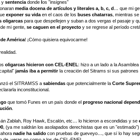
a
y
sentencia
donde
l
os "insignes"
ionaran
media docena de artículos y literales a, b, c, d
… que mi ge
que
exponer su vida
en el caos de los
buses chatarras
, mientras s
s oligarcas
para que despellejen y suban a dos vergas el pasaje y qu
 de mi gente,
se caguen en el proyecto
y se regrese al período cret
de América
! ¡Cómo quisiera equivocarme!
realidad.
los
oligarcas hicieron con CEL-ENEL
: hizo a un lado a la Asamblea
 capital"
jamás iba a permitir
la creación del Sitrams si sus patrones
" lanzó el SITRAMSS a
sabiendas
que potencialmente la
Corte Supre
clararla inconstitucional.
sgo
que tomó Funes en un país donde el
progreso nacional depen
tución
.
án Zablah, Roy Hawk, Escalón, etc… lo hicieron a escondidas y se
00
, (ya me saldrán los asolapados derechistas que es un "estimado"
 ahora
nadie ha salido
con pruebas de gueveyo…, que sí lo hay segu
ero de veras no como a los de CEL-ENEL.