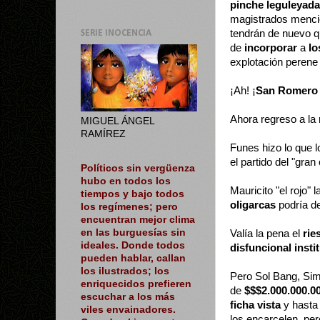
pinche
leguleyad
magistrados menc
tendrán de nuevo 
SERIE INOCENCIA
de
incorporar
a
lo
explotación perene
¡Ah! ¡
San Romero 
Ahora regreso a la 
MIGUEL ÁNGEL
RAMÍREZ
Funes hizo lo que 
el partido del "gran
Políticos sin vergüenza
hubo en todos los
Mauricito "el rojo
tiempos y bajo todos
oligarcas
podría de
los regímenes; pero
encuentran mejor clima
en las burguesías sin
Valía la pena el
rie
ideales. Donde todos
disfuncional insti
pueden hablar, callan
los ilustrados; los
Pero Sol Bang, Sim
enriquecidos prefieren
de
$$$2.000.000.0
escuchar a los más
ficha vista
y hasta
viles envainadores.
los encarcelen, p