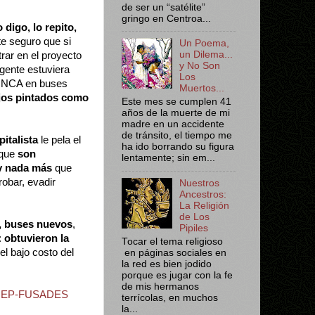
de ser un “satélite”
gringo en Centroa...
digo, lo repito,
e seguro que si
Un Poema,
un Dilema...
rar en el proyecto
y No Son
gente estuviera
Los
NCA en buses
Muertos...
jos
pintados como
Este mes se cumplen 41
años de la muerte de mi
madre en un accidente
de tránsito, el tiempo me
pitalista
le pela el
ha ido borrando su figura
que
son
lentamente; sin em...
 y nada más
que
obar, evadir
Nuestros
Ancestros:
La Religión
de Los
, buses nuevos
,
Pipiles
:
obtuvieron la
Tocar el tema religioso
el bajo costo del
en páginas sociales en
la red es bien jodido
porque es jugar con la fe
de mis hermanos
e ANEP-FUSADES
terrícolas, en muchos
la...