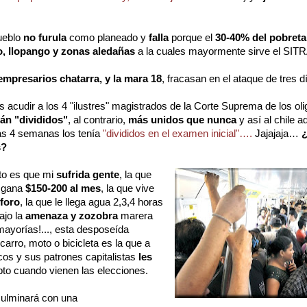
pueblo
no furula
como planeado y
falla
porque el
30-40% del pobreta
, Ilopango y zonas aledañas
a la cuales mayormente sirve el SI
mpresarios chatarra, y la mara 18
, fracasan en el ataque de tres d
s acudir a los 4 "ilustres" magistrados de la Corte Suprema de los o
án "divididos"
, al contrario,
más unidos que nunca
y así al chile 
s 4 semanas los tenía
"divididos en el examen inicial"….
Jajajaja…
¿
s?
sto es que mi
sufrida gente
, la que
e gana
$150-200 al mes
, la que vive
sforo
, la que le llega agua 2,3,4 horas
bajo la
amenaza y zozobra
marera
mayorías!..., esta desposeída
carro, moto o bicicleta es la que a
icos y sus patrones capitalistas
les
to cuando vienen las elecciones.
culminará con una