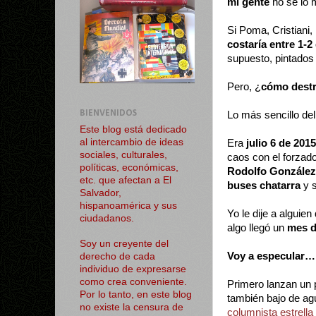
mi gente
no se lo 
Si Poma, Cristiani,
costaría entre 1-2
supuesto, pintados
Pero, ¿
cómo destr
BIENVENIDOS
Lo más sencillo de
Este blog está dedicado
al intercambio de ideas
Era
julio 6 de 2015
sociales, culturales,
caos con el forzad
políticas, económicas,
Rodolfo González
etc. que afectan a El
buses chatarra
y s
Salvador,
hispanoamérica y sus
Yo le dije a alguie
ciudadanos.
algo llegó un
mes 
Soy un creyente del
Voy a especular…
derecho de cada
individuo de expresarse
como crea conveniente.
Primero lanzan un 
Por lo tanto, en este blog
también bajo de agu
no existe la censura de
columnista estrella