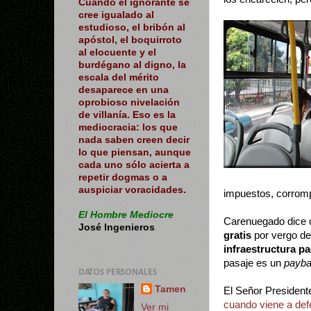
Cuando el ignorante se
cree igualado al
estudioso, el bribón al
apóstol, el boquirroto
al elocuente y el
burdégano al digno, la
escala del mérito
desaparece en una
oprobioso nivelación
de villanía. Eso es la
mediocracia: los que
nada saben creen decir
lo que piensan, aunque
cada uno sólo acierta a
repetir dogmas o a
auspiciar voracidades.
impuestos, corromp
El Hombre Mediocre
Carenuegado dice q
José Ingenieros
gratis
por vergo d
infraestructura p
pasaje es un
payb
DATOS PERSONALES
Tamen
El Señor President
cuando viene a de
Ver mi