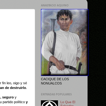
ANASTACIO AQUINO
CACIQUE DE LOS
r fin leo, oigo y sé
NONUALCOS
tan de destruirlo
.
ENTRADAS POPULARES
, seguro
y
u partido político
y
Lo Que El
Salvador