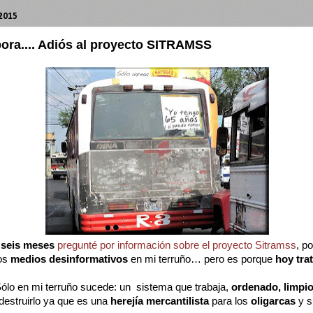
2015
ora.... Adiós al proyecto SITRAMSS
e
seis meses
pregunté por información sobre el proyecto Sitramss
, po
los
medios desinformativos
en mi terruño… pero es porque
hoy tra
ólo en mi terruño sucede: un sistema que trabaja,
ordenado, limpio
destruirlo ya que es una
herejía mercantilista
para los
oligarcas
y s