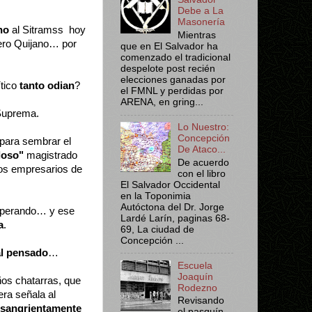
Debe a La
Masonería
no
al Sitramss hoy
Mientras
uero Quijano… por
que en El Salvador ha
comenzado el tradicional
despelote post recién
elecciones ganadas por
ítico
tanto odian
?
el FMNL y perdidas por
ARENA, en gring...
 Suprema.
Lo Nuestro:
Concepción
para sembrar el
De Ataco...
loso"
magistrado
De acuerdo
os empresarios de
con el libro
El Salvador Occidental
en la Toponimia
Autóctona del Dr. Jorge
sperando… y ese
Lardé Larín, paginas 68-
a
.
69, La ciudad de
Concepción ...
l pensado
…
Escuela
Joaquín
ños chatarras, que
Rodezno
era señala al
Revisando
 sangrientamente
el pasquín