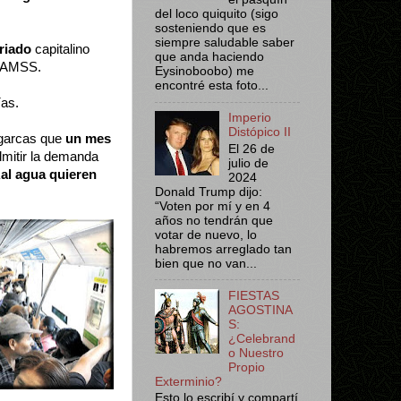
del loco quiquito (sigo
sosteniendo que es
siempre saludable saber
riado
capitalino
que anda haciendo
TRAMSS.
Eysinoboobo) me
encontré esta foto...
ías.
Imperio
Distópico II
ligarcas que
un mes
El 26 de
admitir la demanda
julio de
al agua quieren
2024
Donald Trump dijo:
“Voten por mí y en 4
años no tendrán que
votar de nuevo, lo
habremos arreglado tan
bien que no van...
FIESTAS
AGOSTINA
S:
¿Celebrand
o Nuestro
Propio
Exterminio?
Esto lo escribí y compartí