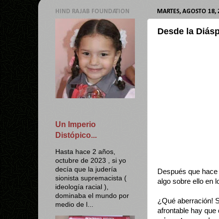
HIND RAJAB FOUNDATION
MARTES, AGOSTO 18, 
Desde la Diásp
Un Imperio
Distópico...
Hasta hace 2 años,
octubre de 2023 , si yo
decía que la judería
Después que hac
sionista supremacista (
algo sobre ello en 
ideología racial ),
dominaba el mundo por
¿Qué aberración! S
medio de l...
afrontable hay que 