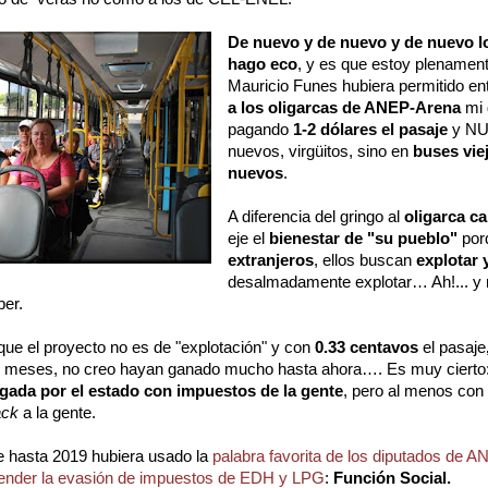
De nuevo y de nuevo y de nuevo lo 
hago eco
, y es que estoy plenament
Mauricio Funes hubiera permitido ent
a los oligarcas de ANEP-Arena
mi 
pagando
1-2 dólares el pasaje
y NU
nuevos, virgüitos, sino en
buses vie
nuevos
.
A diferencia del gringo al
oligarca ca
eje el
bienestar de "su pueblo"
por
extranjeros
, ellos buscan
explotar
desalmadamente explotar… Ah!... y r
er.
ue el proyecto no es de "explotación" y con
0.33 centavos
el pasaje
e meses, no creo hayan ganado mucho hasta ahora…. Es muy cierto
agada por el estado con impuestos de la gente
, pero al menos con 
ack
a la gente.
e hasta 2019 hubiera usado la
palabra favorita de los diputados d
fender la evasión de impuestos de EDH y LPG
:
Función Social.