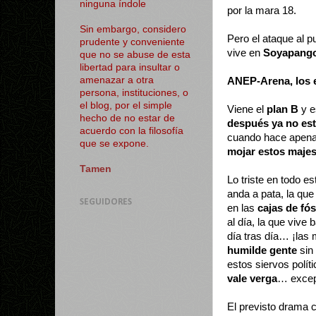
ninguna índole
por la mara 18.
Sin embargo, considero
Pero el ataque al 
prudente y conveniente
vive en
Soyapango
que no se abuse de esta
libertad para insultar o
amenazar a otra
ANEP-Arena, los e
persona, instituciones, o
el blog, por el simple
Viene el
plan B
y e
hecho de no estar de
después ya no est
acuerdo con la filosofía
cuando hace apena
que se expone.
mojar estos maje
Tamen
Lo triste en todo e
anda a pata, la qu
SEGUIDORES
en las
cajas de fó
al día, la que vive 
día tras día… ¡las 
humilde gente
sin 
estos siervos polít
vale verga
… excep
El previsto drama 