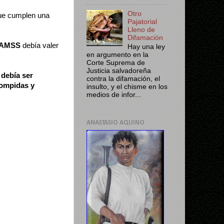
Otro
ue cumplen una
Pajatorial
Lleno de
Difamación
RAMSS
debía valer
Hay una ley
en argumento en la
Corte Suprema de
Justicia salvadoreña
"
debía ser
contra la difamación, el
ompidas y
insulto, y el chisme en los
medios de infor...
ANASTASIO AQUINO