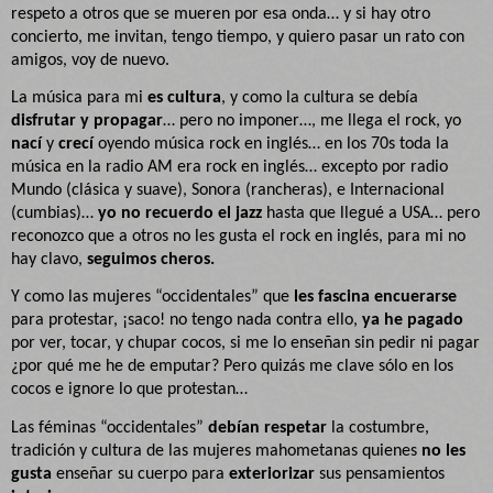
respeto a otros que se mueren por esa onda… y si hay otro
concierto, me invitan, tengo tiempo, y quiero pasar un rato con
amigos, voy de nuevo.
La música para mi
es cultura
, y como la cultura se debía
disfrutar y propagar
… pero no imponer…, me llega el rock, yo
nací
y
crecí
oyendo música rock en inglés… en los 70s toda la
música en la radio AM era rock en inglés… excepto por radio
Mundo (clásica y suave), Sonora (rancheras), e Internacional
(cumbias)…
yo no recuerdo el jazz
hasta que llegué a USA… pero
reconozco que a otros no les gusta el rock en inglés, para mi no
hay clavo,
seguimos cheros.
Y como las mujeres “occidentales” que
les fascina encuerarse
para protestar, ¡saco! no tengo nada contra ello,
ya he pagado
por ver, tocar, y chupar cocos, si me lo enseñan sin pedir ni pagar
¿por qué me he de emputar? Pero quizás me clave sólo en los
cocos e ignore lo que protestan…
Las féminas “occidentales”
debían respetar
la costumbre,
tradición y cultura de las mujeres mahometanas quienes
no les
gusta
enseñar su cuerpo para
exteriorizar
sus pensamientos