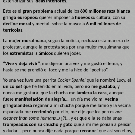
exteriorizar sus
ideas interiores
.
Este es el
gran problema
actual de los
600 millones raza blanca
gringo europeos
: querer imponer
a huevos
su cultura, con su
decline moral
y mental, sobre la mayoría
6 mil millones de
terrícolas
.
La
mujer musulmana
, según la noticia,
rechaza
esta manera de
protestar, aunque la protesta sea por una mujer musulmana que
los
extremistas islámicos
quieren joder.
“Vive y deja vivir”,
me dijeron una vez y me gustó el lema, y
hasta se me prendió el foco y me la hice de “poetiso”.
Yo una vez tuve una perrita
Cocker Spaniel
que le nombré Lucy, el
único
pet
que he tenido en mi vida, pero
no me gustaba
, y
nunca me gustará, que la chucha me
lamiera la cara
, aunque
fuese
manifestación de alegría
…, un día me vio mi
vecina
gringolandesa
regañar a mi chucha porque me lamió y la vecina
espantada me
recriminó
por ello, me dijo que los perros
are
cleaner than some humans
…(¿?)… y es que ella se daba unas
trompeadas con su chucho y gato
que a mi me ponían a pensar
y dudar… pero nunca dije nada porque
reconocí
que así son ellos,