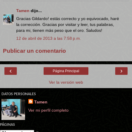
Tamen
dijo...
Gracias Gildardo! estás correcto y yo equivocado, haré
la corrección. Gracias por visitar y leer, tus palabras,
para mi, tienen más peso que el oro. Saludos!
12 de abril de 2013 a las 7:58 p.m.
Publicar un comentario
‹
›
Página Principal
Ver la versión web
DATOS PERSONALES
Tamen
Ver mi perfil completo
PÁGINAS