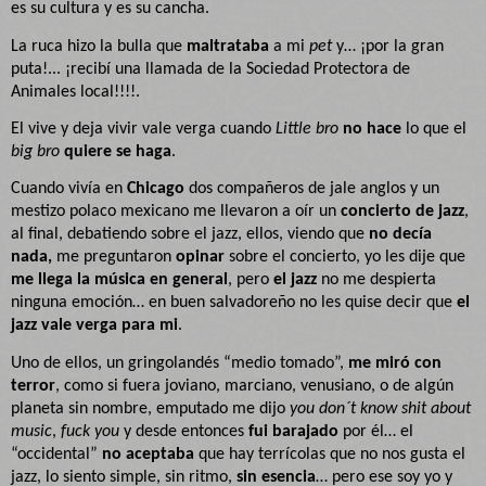
es su cultura y es su cancha.
La ruca hizo la bulla que
maltrataba
a mi
pet
y… ¡por la gran
puta!... ¡recibí una llamada de la Sociedad Protectora de
Animales local!!!!.
El vive y deja vivir vale verga cuando
Little bro
no hace
lo que el
big bro
quiere se haga
.
Cuando vivía en
Chicago
dos compañeros de jale anglos y un
mestizo polaco mexicano me llevaron a oír un
concierto de jazz
,
al final, debatiendo sobre el jazz, ellos, viendo que
no decía
nada,
me preguntaron
opinar
sobre el concierto, yo les dije que
me llega la música en general
, pero
el jazz
no me despierta
ninguna emoción… en buen salvadoreño no les quise decir que
el
jazz vale verga para mi
.
Uno de ellos, un gringolandés “medio tomado”,
me miró con
terror
, como si fuera joviano, marciano, venusiano, o de algún
planeta sin nombre, emputado me dijo
you don´t know shit about
music
,
fuck you
y desde entonces
fui barajado
por él… el
“occidental”
no aceptaba
que hay terrícolas que no nos gusta el
jazz, lo siento simple, sin ritmo,
sin esencia
… pero ese soy yo y