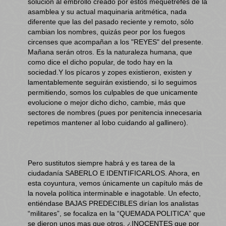
solución al embrollo creado por estos mequetrefes de la
asamblea y su actual maquinaria aritmética, nada
diferente que las del pasado reciente y remoto, sólo
cambian los nombres, quizás peor por los fuegos
circenses que acompañan a los "REYES" del presente.
Mañana serán otros. Es la naturaleza humana, que
como dice el dicho popular, de todo hay en la
sociedad.Y los pícaros y zopes existieron, existen y
lamentablemente seguirán existiendo, si lo seguimos
permitiendo, somos los culpables de que unicamente
evolucione o mejor dicho dicho, cambie, más que
sectores de nombres (pues por penitencia innecesaria
repetimos mantener al lobo cuidando al gallinero).
Pero sustitutos siempre habrá y es tarea de la
ciudadanía SABERLO E IDENTIFICARLOS. Ahora, en
esta coyuntura, vemos únicamente un capítulo más de
la novela política interminable e inagotable. Un efecto,
entiéndase BAJAS PREDECIBLES dirían los analistas
“militares”, se focaliza en la “QUEMADA POLITICA” que
se dieron unos mas que otros, ¿INOCENTES que por