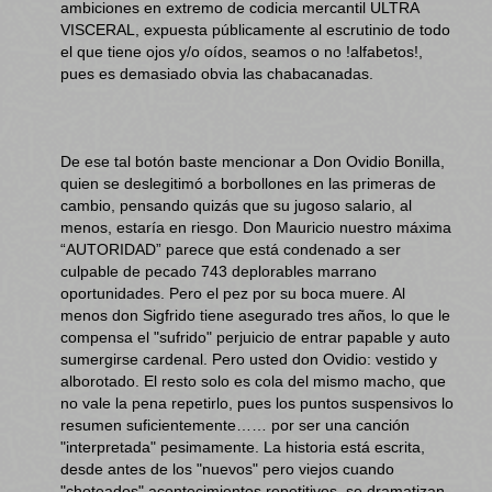
ambiciones en extremo de codicia mercantil ULTRA
VISCERAL, expuesta públicamente al escrutinio de todo
el que tiene ojos y/o oídos, seamos o no !alfabetos!,
pues es demasiado obvia las chabacanadas.
De ese tal botón baste mencionar a Don Ovidio Bonilla,
quien se deslegitimó a borbollones en las primeras de
cambio, pensando quizás que su jugoso salario, al
menos, estaría en riesgo. Don Mauricio nuestro máxima
“AUTORIDAD” parece que está condenado a ser
culpable de pecado 743 deplorables marrano
oportunidades. Pero el pez por su boca muere. Al
menos don Sigfrido tiene asegurado tres años, lo que le
compensa el "sufrido" perjuicio de entrar papable y auto
sumergirse cardenal. Pero usted don Ovidio: vestido y
alborotado. El resto solo es cola del mismo macho, que
no vale la pena repetirlo, pues los puntos suspensivos lo
resumen suficientemente…… por ser una canción
"interpretada" pesimamente. La historia está escrita,
desde antes de los "nuevos" pero viejos cuando
"choteados" acontecimientos repetitivos, se dramatizan