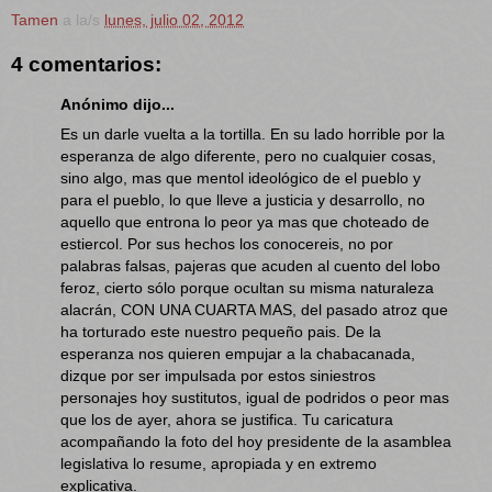
Tamen
a la/s
lunes, julio 02, 2012
4 comentarios:
Anónimo dijo...
Es un darle vuelta a la tortilla. En su lado horrible por la
esperanza de algo diferente, pero no cualquier cosas,
sino algo, mas que mentol ideológico de el pueblo y
para el pueblo, lo que lleve a justicia y desarrollo, no
aquello que entrona lo peor ya mas que choteado de
estiercol. Por sus hechos los conocereis, no por
palabras falsas, pajeras que acuden al cuento del lobo
feroz, cierto sólo porque ocultan su misma naturaleza
alacrán, CON UNA CUARTA MAS, del pasado atroz que
ha torturado este nuestro pequeño pais. De la
esperanza nos quieren empujar a la chabacanada,
dizque por ser impulsada por estos siniestros
personajes hoy sustitutos, igual de podridos o peor mas
que los de ayer, ahora se justifica. Tu caricatura
acompañando la foto del hoy presidente de la asamblea
legislativa lo resume, apropiada y en extremo
explicativa.