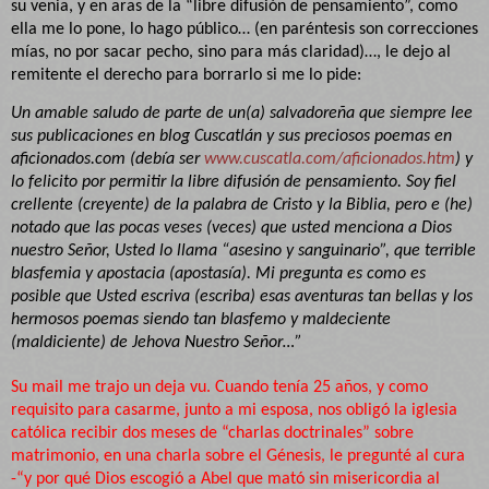
su venia, y en aras de la “libre difusión de pensamiento”, como
ella me lo pone, lo hago público… (en paréntesis son correcciones
mías, no por sacar pecho, sino para más claridad)…, le dejo al
remitente el derecho para borrarlo si me lo pide:
Un amable saludo de parte de un(a) salvadoreña que siempre lee
sus publicaciones en blog Cuscatlán y sus preciosos poemas en
aficionados.com (debía ser
www.cuscatla.com/aficionados.htm
) y
lo felicito por permitir la libre difusión de pensamiento. Soy fiel
crellente (creyente) de la palabra de Cristo y la Biblia, pero e (he)
notado que las pocas veses (veces) que usted menciona a Dios
nuestro Señor, Usted lo llama “asesino y sanguinario”, que terrible
blasfemia y apostacia (apostasía). Mi pregunta es como es
posible que Usted escriva (escriba) esas aventuras tan bellas y los
hermosos poemas siendo tan blasfemo y maldeciente
(maldiciente) de Jehova Nuestro Señor…”
Su mail me trajo un deja vu. Cuando tenía 25 años, y como
requisito para casarme, junto a mi esposa, nos obligó la iglesia
católica recibir dos meses de “charlas doctrinales” sobre
matrimonio, en una charla sobre el Génesis, le pregunté al cura
-“y por qué Dios escogió a Abel que mató sin misericordia al