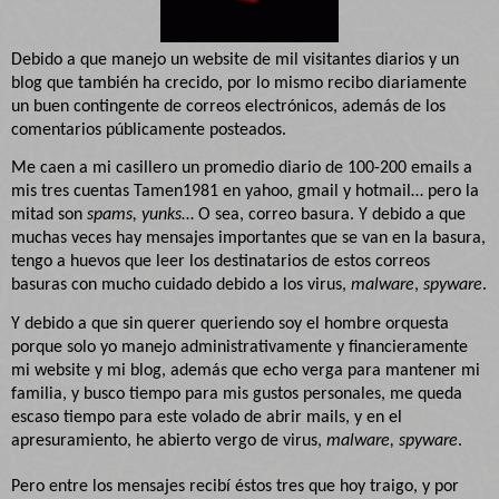
Debido a que manejo un website de mil visitantes diarios y un
blog que también ha crecido, por lo mismo recibo diariamente
un buen contingente de correos electrónicos, además de los
comentarios públicamente posteados.
Me caen a mi casillero un promedio diario de 100-200 emails a
mis tres cuentas Tamen1981 en yahoo, gmail y hotmail… pero la
mitad son
spams, yunks
… O sea, correo basura. Y debido a que
muchas veces hay mensajes importantes que se van en la basura,
tengo a huevos que leer los destinatarios de estos correos
basuras con mucho cuidado debido a los virus,
malware
,
spyware
.
Y debido a que sin querer queriendo soy el hombre orquesta
porque solo yo manejo administrativamente y financieramente
mi website y mi blog, además que echo verga para mantener mi
familia, y busco tiempo para mis gustos personales, me queda
escaso tiempo para este volado de abrir mails, y en el
apresuramiento, he abierto vergo de virus,
malware, spyware
.
Pero entre los mensajes recibí éstos tres que hoy traigo, y por