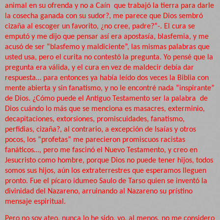
animal en su ofrenda y no a Caín
que trabajó la tierra para darle
la cosecha ganada con su sudor?, me parece que Dios sembró
cizaña al escoger un favorito, ¿no cree, padre?”-. El cura se
emputó y me dijo que pensar así era apostasía, blasfemia, y me
acusó de ser “blasfemo y maldiciente”, las mismas palabras que
usted usa, pero el curita no contestó la pregunta. Yo pensé que la
pregunta era válida, y el cura en vez de maldecir debía dar
respuesta… para entonces ya había leído dos veces la Biblia con
mente abierta y sin fanatismo, y no le encontré nada “inspirante”
de Dios. ¿Cómo puede el Antiguo Testamento ser la palabra
de
Dios cuándo lo más que se menciona es masacres, exterminio,
decapitaciones, extorsiones, promiscuidades, fanatismo,
perfidias, cizaña?, al contrario, a excepción de Isaías y otros
pocos, los “profetas” me parecieron promiscuos racistas
fanáticos…, pero me fascinó el Nuevo Testamento, y creo en
Jesucristo como hombre, porque Dios no puede tener hijos, todos
somos sus hijos, aún los extraterrestres que esperamos lleguen
pronto. Fue el pícaro idumeo Saulo de Tarso quien se inventó la
divinidad del Nazareno, arruinando al Nazareno su prístino
mensaje espiritual.
Pero no soy ateo, nunca lo he sido, yo, al menos, no me considero