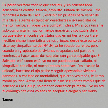
Es jodido verificar todo lo que escribís, y sin pruebas toda
acusación es chisme, falacia, embuste, untada de mierda… me
recordás a Bola de Caca…, escribir sin pruebas para llenar de
mierda a la gente es típico en derechistas e izquierdistas de
mentol, vacíos, sin ideas para combatir ideas. Mirá, yo nunca he
sido comunista ni muchos menos marxista, y soy izquierdista
porque estoy en contra del
status quo
en mi tierra y contra el
neoliberalismo imperialista de los gringos, desde este punto de
vista soy simpatizante del FMLN, ya he votado por ellos, pero
cuando un grupúsculo de vivianes se apodera del partido y
comienza a hacer acuerdos secretos con gente culpable que El
Salvador esté como está, yo no me puedo quedar callado, ni
simpatizar con ello, ni mucho menos como vos, “en aras de la
unidad”, hacerme el ojo pacho y seguir apoyando a vivianes
panzones. A ese tipo de mentalidad, que creo vos tenés, le llamo
zombi político. Arena está lleno de esos seguidores zombis que de
acuerdo a Cid Gallup, sólo tienen educación primaria… yo no soy
ni comulgo con esos volados de aceptar a ciegas y ser mudo.
Tamen
.