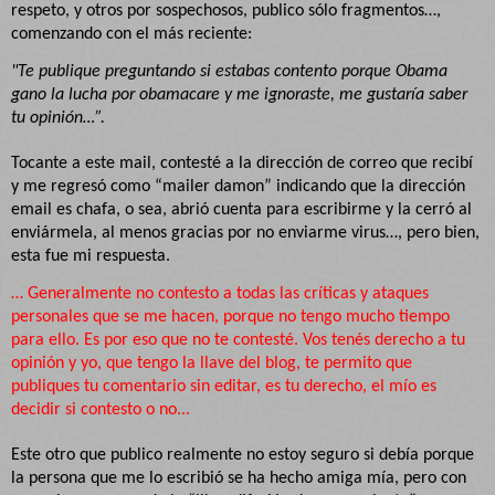
respeto, y otros por sospechosos, publico sólo fragmentos…,
comenzando con el más reciente:
"Te publique preguntando si estabas contento porque Obama
gano la lucha por obamacare y me ignoraste, me gustaría saber
tu opinión…”.
Tocante a este mail, contesté a la dirección de correo que recibí
y me regresó como “mailer damon” indicando que la dirección
email es chafa, o sea, abrió cuenta para escribirme y la cerró al
enviármela, al menos gracias por no enviarme virus…, pero bien,
esta fue mi respuesta.
… Generalmente no contesto a todas las críticas y ataques
personales que se me hacen, porque no tengo mucho tiempo
para ello. Es por eso que no te contesté. Vos tenés derecho a tu
opinión y yo, que tengo la llave del blog, te permito que
publiques tu comentario sin editar, es tu derecho, el mío es
decidir si contesto o no...
Este otro que publico realmente no estoy seguro si debía porque
la persona que me lo escribió se ha hecho amiga mía, pero con