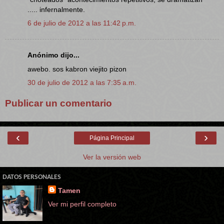
..... infernalmente.
6 de julio de 2012 a las 11:42 p.m.
Anónimo dijo...
awebo. sos kabron viejito pizon
30 de julio de 2012 a las 7:35 a.m.
Publicar un comentario
‹
›
Página Principal
Ver la versión web
DATOS PERSONALES
Tamen
Ver mi perfil completo