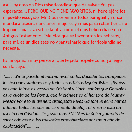
así. Hoy creo en Dios misericordioso que da salvación, paz,
esperanza…, PERO QUE NO TIENE FAVORITOS, ni tiene ejércitos,
ni pueblo escogido. Mi Dios nos ama a todos por igual y nunca
mandará asesinar ancianos, mujeres y niños para robar tierras o
imponer una raza sobre la otra como el dios hebreo hace en el
Antiguo Testamento. Este dios que se inventaron los hebreos,
para mí, es un dios asesino y sanguinario que terricolandia no
necesita.
Es mi opinión muy personal que le pido respete como yo hago
con la suya.
“……….Ya te pusiste al mismo nivel de los decadentes trompudos,
los bocones santanecos y todos esos falsos izquierdistas. ¿Sabías
vos que Jaime es lacayo de Cristiani y Llach, sabías que Gonzales
es la cuota de los Poma, que Meléndez es el hombre de Murray
Meza? Por eso el arenero asolapado Rivas Gallont le echa hurras
a Jaime todos los días en su mierda de blog, el mismo está en
asocio con Cristiani. Te guste o no FMLN es la única garantía de
sacar adelante a las mayorías empobrecidas por tanto año de
explotación”………..