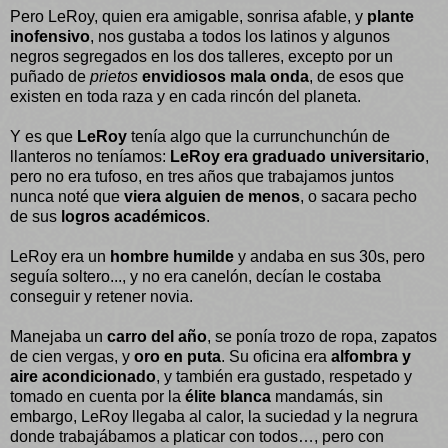
Pero LeRoy, quien era amigable, sonrisa afable, y
plante
inofensivo
, nos gustaba a todos los latinos y algunos
negros segregados en los dos talleres, excepto por un
puñado de
prietos
envidiosos mala onda
, de esos que
existen en toda raza y en cada rincón del planeta.
Y es que
LeRoy
tenía algo que la currunchunchún de
llanteros no teníamos:
LeRoy era graduado universitario
,
pero no era tufoso, en tres años que trabajamos juntos
nunca noté que
viera alguien de menos
, o sacara pecho
de sus
logros académicos
.
LeRoy era un
hombre humilde
y andaba en sus 30s, pero
seguía soltero..., y no era canelón, decían le costaba
conseguir y retener novia.
Manejaba un
carro del año
, se ponía trozo de ropa, zapatos
de cien vergas, y
oro en puta
. Su oficina era
alfombra y
aire acondicionado
, y también era gustado, respetado y
tomado en cuenta por la
élite blanca
mandamás, sin
embargo, LeRoy llegaba al calor, la suciedad y la negrura
donde trabajábamos a platicar con todos…, pero con