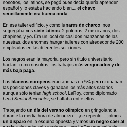
nosotros, los latinos, se pegó pues decía quería aprender
español y lo estaba haciendo bien...,
el chavo
sencillamente era buena onda
.
En ese taller edificio, y como
lunares de charco
, nos
segregábamos
siete latinos
: 2 potorros, 2 mexicanos, dos
chapines, y yo. Era un local de casi dos manzanas de las
nuestras, dos enormes hangar talleres con alrededor de 200
empleados en las diferentes secciones.
Los negros eran la mayoría, pero sin título universitario
hacían, como nosotros, los trabajos más
vergueados y de
más baja paga
.
Los
blancos europeos
eran apenas un 5% pero ocupaban
las posiciones claves y ganaban los más altos salarios
aunque sólo tenían
high school
. LeRoy, como diplomado
Lead Senior Accounter
, se hallaba entre ellos.
Trabajando
un día del verano olímpico
en gringolandia,
durante la media hora de almuerzo… ¡de repente!... ¡oímos
un disparo
en la esquina opuesta y vimos
un negro caer al