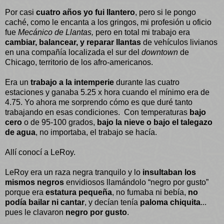
Por casi
cuatro años yo fui llantero
, pero si le pongo
caché, como le encanta a los gringos, mi profesión u oficio
fue
Mecánico de Llantas,
pero en total mi trabajo era
cambiar, balancear, y reparar llantas
de vehículos livianos
en una compañía localizada el sur del
downtown
de
Chicago, territorio de los afro-americanos.
Era un
trabajo a la intemperie
durante las cuatro
estaciones y ganaba 5.25 x hora cuando el mínimo era de
4.75. Yo ahora me sorprendo cómo es que duré tanto
trabajando en esas condiciones.
Con temperaturas
bajo
cero
o de 95-100 grados,
bajo la nieve o bajo el talegazo
de agua
, no importaba, el trabajo se hacía.
Allí conocí a LeRoy.
LeRoy era un raza negra tranquilo y lo
insultaban los
mismos negros
envidiosos llamándolo “negro por gusto”
porque era
estatura pequeña
, no fumaba ni bebía,
no
podía bailar ni cantar
, y decían tenía
paloma chiquita
...
pues le clavaron
negro por gusto
.