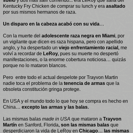
suelo
y dos más salir corriendo... era LeRoy que salía del
Kentucky Fry Chicken de comprar su lunch y era
asaltado
por sus mismos hermanos de raza.
Un disparo en la cabeza acabó con su vida
…
Con la muerte del
adolescente raza negra en Miami
, por
un vigilante que dicen es raza hispana, pero con apellido
anglo, y ha despertado un
viejo enfrentamiento racial,
me
volví a recordar de
LeRoy,
pues su muerte no despertó
manifestaciones, o la enorme cobertura noticiosa… quizás
porque no lo mataron blancos.
Pero
entre todo el actual despelote por Trayvon Martin
nadie toca el problema de la
tenencia de armas
que la
obsoleta constitución gringa protege.
En USA y el mundo todo lo que hoy se compra es hecho en
China…
excepto las armas y las balas.
Las mismas balas
made in USA
que mataron a
Trayvon
Martín
en Sanford, Florida
, son las mismas balas
que
desperdiciaron la vida de LeRoy en
Chicago
…
las mismas