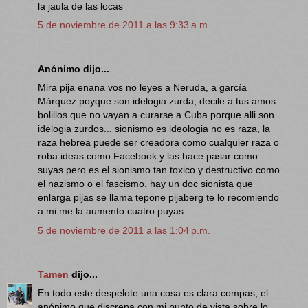
la jaula de las locas
5 de noviembre de 2011 a las 9:33 a.m.
Anónimo dijo...
Mira pija enana vos no leyes a Neruda, a garcía
Márquez poyque son idelogia zurda, decile a tus amos
bolillos que no vayan a curarse a Cuba porque alli son
idelogia zurdos... sionismo es ideologia no es raza, la
raza hebrea puede ser creadora como cualquier raza o
roba ideas como Facebook y las hace pasar como
suyas pero es el sionismo tan toxico y destructivo como
el nazismo o el fascismo. hay un doc sionista que
enlarga pijas se llama tepone pijaberg te lo recomiendo
a mi me la aumento cuatro puyas.
5 de noviembre de 2011 a las 1:04 p.m.
Tamen
dijo...
En todo este despelote una cosa es clara compas, el
anónimo que discrepa con mi punto de vista sobre lo