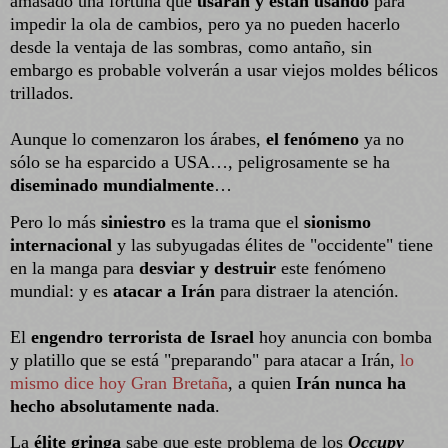
amasado una fortuna que
usarán y están usando
para
impedir la ola de cambios, pero ya no pueden hacerlo
desde la ventaja de las sombras, como antaño, sin
embargo es probable volverán a usar viejos moldes bélicos
trillados.
Aunque lo comenzaron los árabes,
el fenómeno
ya no
sólo se ha esparcido a USA…, peligrosamente se ha
diseminado mundialmente
…
Pero lo más
siniestro
es la trama que el
sionismo
internacional
y las subyugadas élites de "occidente" tiene
en la manga para
desviar y destruir
este fenómeno
mundial: y es
atacar a Irán
para distraer la atención.
El
engendro terrorista de Israel
hoy anuncia con bomba
y platillo que se está "preparando" para atacar a Irán,
lo
mismo dice hoy Gran Bretaña
, a quien
Irán nunca ha
hecho absolutamente nada
.
La
élite gringa
sabe que este problema de los
Occupy