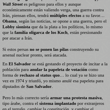
Wall Street
es peligroso para ellos y aunque
económicamente están valiendo verga, una guerra contra
Irán, piensan ellos, tendrá
múltiples efectos
a su favor…
Obama
, según las noticias, se opone a una guerra, pero el
Lobby sionista
que da la plata a los políticos, lo mismo
que la
familia oligarca de los Koch
, están presionando
por atacar a Irán.
Si estos persas
no se ponen las pilas
construyendo su
arsenal nuclear pronto, será atacada.
En
El Salvador
se está gestando el proyecto de incitar a la
población para
anular la papeleta de votación
como
forma de
rechazo al status quo
… lo cual ya se hizo una
vez en 1974 y triunfó, yo mismo anulé esa papeleta para
diputados de
San Salvador
.
Pero lo más correcto sería
armar una protesta masiva
,
tipo árabe, contra el
sistema implantado
por extranjeros
en el terruño, cambiar la constitución, y cambiar el