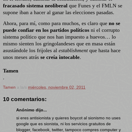
fracasado sistema neoliberal
que Funes y el FMLN se
supone iban a hacer al ganar las elecciones pasadas.
Ahora, para mí, como para muchos, es claro que
no se
puede confiar en los partidos políticos
ni el corrupto
sistema político que nos han impuesto a huevos… lo
mismo sienten los gringolandeses que en masa están
asustándole los frijoles al
establishment
que hasta hace
unos meses atrás
se creía intocable
.
Tamen
.
Tamen
a la/s
miércoles, noviembre 02, 2011
10 comentarios:
Anónimo dijo...
si eres antisionista y quieres boycot al sionismo no uses
google que es sionista, ni los servicios gratuitos de
blogger, facebook, twitter, tampoco compres computer y