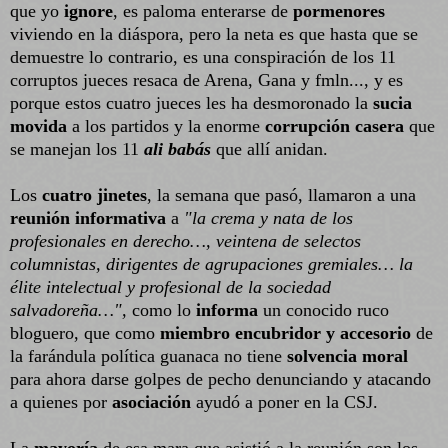
que yo
ignore
, es paloma enterarse de
pormenores
viviendo en la diáspora, pero la neta es que hasta que se
demuestre lo contrario, es una conspiración de los 11
corruptos jueces resaca de Arena, Gana y fmln..., y es
porque estos cuatro jueces les ha desmoronado la
sucia
movida
a los partidos y la enorme
corrupción casera
que
se manejan los 11
ali babás
que allí anidan.
Los
cuatro jinetes
, la semana que pasó, llamaron a una
reunión informativa
a
"la crema y nata de los
profesionales en derecho…, veintena de selectos
columnistas, dirigentes de agrupaciones gremiales… la
élite intelectual y profesional de la sociedad
salvadoreña…",
como lo
informa
un conocido ruco
bloguero, que como
miembro encubridor y accesorio
de
la farándula política guanaca no tiene
solvencia moral
para ahora darse golpes de pecho denunciando y atacando
a quienes por
asociación
ayudó a poner en la CSJ.