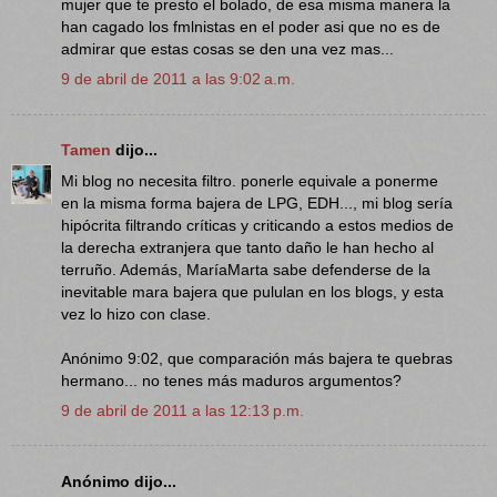
mujer que te presto el bolado, de esa misma manera la
han cagado los fmlnistas en el poder asi que no es de
admirar que estas cosas se den una vez mas...
9 de abril de 2011 a las 9:02 a.m.
Tamen
dijo...
Mi blog no necesita filtro. ponerle equivale a ponerme
en la misma forma bajera de LPG, EDH..., mi blog sería
hipócrita filtrando críticas y criticando a estos medios de
la derecha extranjera que tanto daño le han hecho al
terruño. Además, MaríaMarta sabe defenderse de la
inevitable mara bajera que pululan en los blogs, y esta
vez lo hizo con clase.
Anónimo 9:02, que comparación más bajera te quebras
hermano... no tenes más maduros argumentos?
9 de abril de 2011 a las 12:13 p.m.
Anónimo dijo...