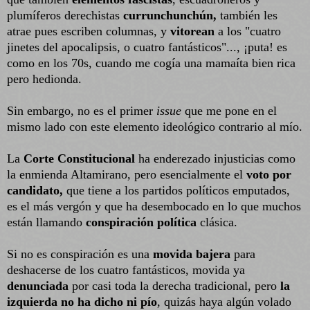
plumíferos derechistas
currunchunchún,
también les
atrae pues escriben columnas, y
vitorean
a los "cuatro
jinetes del apocalipsis, o cuatro fantásticos"..., ¡puta! es
como en los 70s, cuando me cogía una mamaíta bien rica
pero hedionda.
Sin embargo, no es el primer
issue
que me pone en el
mismo lado con este elemento ideológico contrario al mío.
La
Corte Constitucional
ha enderezado injusticias como
la enmienda Altamirano, pero esencialmente el
voto por
candidato,
que tiene a los partidos políticos emputados,
es el más vergón y que ha desembocado en lo que muchos
están llamando
conspiración política
clásica.
Si no es conspiración es una
movida bajera
para
deshacerse de los cuatro fantásticos, movida ya
denunciada
por casi toda la derecha tradicional, pero
la
izquierda no ha dicho
ni pío
, quizás haya algún volado