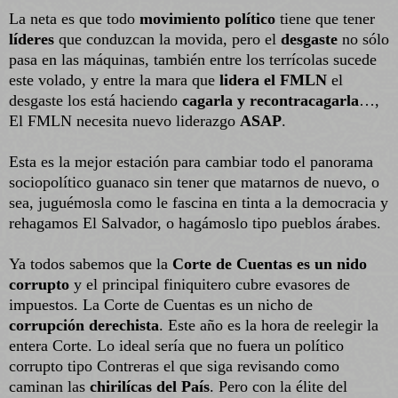
La neta es que todo
movimiento político
tiene que tener
líderes
que conduzcan la movida, pero el
desgaste
no sólo
pasa en las máquinas, también entre los terrícolas sucede
este volado, y entre la mara que
lidera el FMLN
el
desgaste los está haciendo
cagarla y recontracagarla
…,
El FMLN necesita nuevo liderazgo
ASAP
.
Esta es la mejor estación para cambiar todo el panorama
sociopolítico guanaco sin tener que matarnos de nuevo, o
sea, juguémosla como le fascina en tinta a la democracia y
rehagamos El Salvador, o hagámoslo tipo pueblos árabes.
Ya todos sabemos que la
Corte de Cuentas es un nido
corrupto
y el principal finiquitero cubre evasores de
impuestos. La Corte de Cuentas es un nicho de
corrupción derechista
. Este año es la hora de reelegir la
entera Corte. Lo ideal sería que no fuera un político
corrupto tipo Contreras el que siga revisando como
caminan las
chirilícas del País
. Pero con la élite del