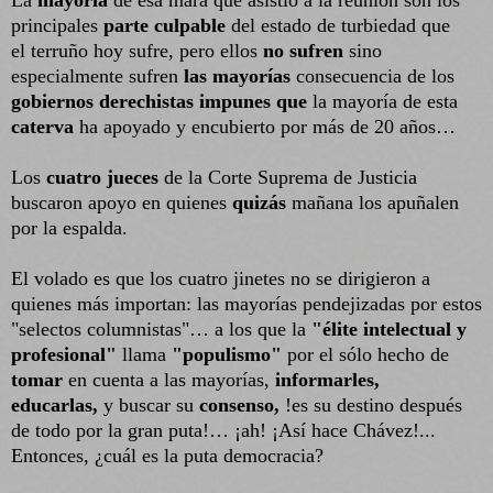
La
mayoría
de esa mara que asistió a la reunión son los
principales
parte culpable
del estado de turbiedad que
el terruño hoy sufre, pero ellos
no sufren
sino
especialmente sufren
las mayorías
consecuencia de los
gobiernos derechistas impunes que
la mayoría de esta
caterva
ha apoyado y encubierto por más de 20 años…
Los
cuatro jueces
de la Corte Suprema de Justicia
buscaron apoyo en quienes
quizás
mañana los apuñalen
por la espalda.
El volado es que los cuatro jinetes no se dirigieron a
quienes más importan: las mayorías pendejizadas por estos
"selectos columnistas"… a los que la
"élite intelectual y
profesional"
llama
"populismo"
por el sólo hecho de
tomar
en cuenta a las mayorías,
informarles,
educarlas,
y
buscar su
consenso,
!es su destino después
de todo por la gran puta!… ¡ah! ¡Así hace Chávez!...
Entonces, ¿cuál es la puta democracia?