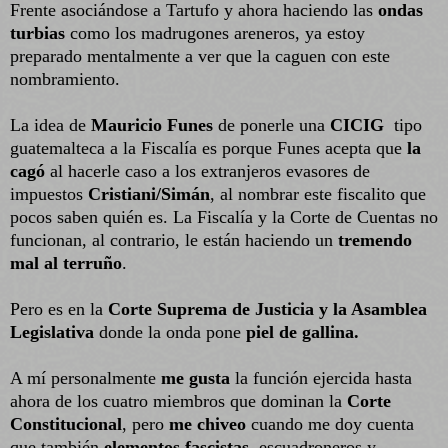
Frente asociándose a Tartufo y ahora haciendo las
ondas
turbias
como los madrugones areneros, ya estoy
preparado mentalmente a ver que la caguen con este
nombramiento.
La idea de
Mauricio Funes
de ponerle una
CICIG
tipo
guatemalteca
a la Fiscalía es porque Funes acepta que
la
cagó
al hacerle caso a los extranjeros evasores de
impuestos
Cristiani/Simán
, al nombrar este fiscalito que
pocos saben quién es. La Fiscalía y la Corte de Cuentas no
funcionan, al contrario, le están haciendo un
tremendo
mal al terruño
.
Pero es en la
Corte Suprema de Justicia y la Asamblea
Legislativa
donde la onda pone
piel de gallina.
A mí personalmente
me gusta
la función ejercida hasta
ahora de los cuatro miembros que dominan la
Corte
Constitucional
, pero
me chiveo
cuando me doy cuenta
que también
elementos fascistas
, escuadroneros y