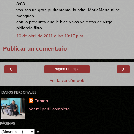
3:03
vos sos un gran puritantonto. la srita. MariaMarta ni se
mosqueo.
con la pregunta que le hice y vos ya estas de virgo
pidiendo filtro.
10 de abril de 2011 a las 10:17 p.m.
Publicar un comentario
‹
›
Página Principal
Ver la versión web
DATOS PERSONALES
Tamen
Ver mi perfil completo
PÁGINAS
▼