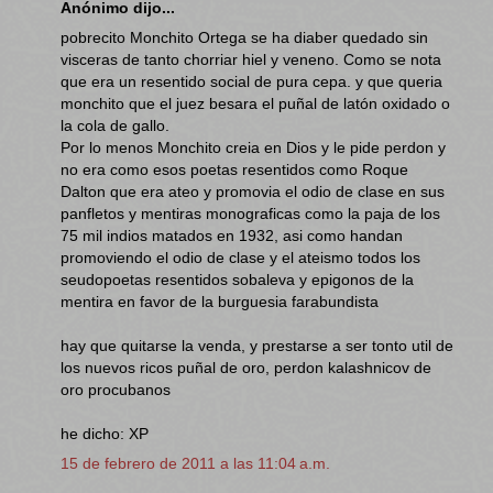
Anónimo dijo...
pobrecito Monchito Ortega se ha diaber quedado sin
visceras de tanto chorriar hiel y veneno. Como se nota
que era un resentido social de pura cepa. y que queria
monchito que el juez besara el puñal de latón oxidado o
la cola de gallo.
Por lo menos Monchito creia en Dios y le pide perdon y
no era como esos poetas resentidos como Roque
Dalton que era ateo y promovia el odio de clase en sus
panfletos y mentiras monograficas como la paja de los
75 mil indios matados en 1932, asi como handan
promoviendo el odio de clase y el ateismo todos los
seudopoetas resentidos sobaleva y epigonos de la
mentira en favor de la burguesia farabundista
hay que quitarse la venda, y prestarse a ser tonto util de
los nuevos ricos puñal de oro, perdon kalashnicov de
oro procubanos
he dicho: XP
15 de febrero de 2011 a las 11:04 a.m.