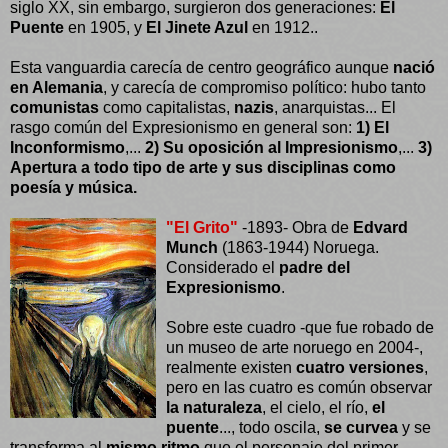
siglo XX, sin embargo, surgieron dos generaciones:
El
Puente
en 1905, y
El Jinete Azul
en 1912..
Esta vanguardia carecía de centro geográfico aunque
nació
en Alemania
, y carecía de compromiso político: hubo tanto
comunistas
como capitalistas,
nazis
, anarquistas... El
rasgo común del Expresionismo en general son:
1) El
Inconformismo
,...
2) Su oposición al Impresionismo
,...
3)
Apertura a todo tipo de arte y sus disciplinas como
poesía y música.
"El Grito"
-1893- Obra de
Edvard
Munch
(1863-1944) Noruega.
Considerado el
padre del
Expresionismo
.
Sobre este cuadro -que fue robado de
un museo de arte noruego en 2004-,
realmente existen
cuatro versiones
,
pero en las cuatro es común observar
la naturaleza
, el cielo, el río,
el
puente
..., todo oscila,
se curvea
y se
transforma al
mismo ritmo
que el personaje del primer