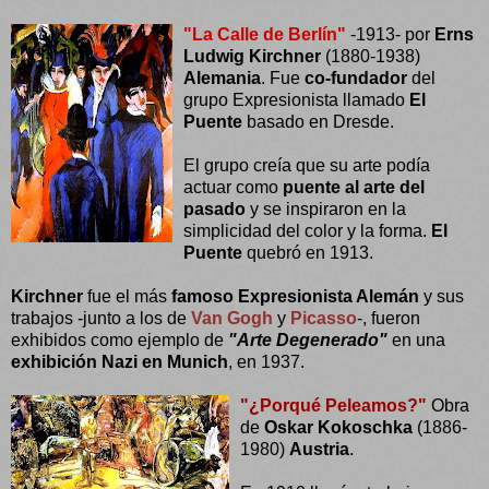
"La Calle de Berlín"
-1913- por
Erns
Ludwig Kirchner
(1880-1938)
Alemania
. Fue
co-fundador
del
grupo Expresionista llamado
El
Puente
basado en Dresde.
El grupo creía que su arte podía
actuar como
puente al arte del
pasado
y se inspiraron en la
simplicidad del color y la forma.
El
Puente
quebró en 1913.
Kirchner
fue el más
famoso Expresionista Alemán
y sus
trabajos -junto a los de
Van Gogh
y
Picasso
-, fueron
exhibidos como ejemplo de
"Arte Degenerado"
en una
exhibición Nazi en Munich
, en 1937.
"¿Porqué Peleamos?"
Obra
de
Oskar Kokoschka
(1886-
1980)
Austria
.