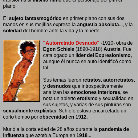
plano.
El
sujeto fantasmogórico
en primer plano con sus dos
manos en sus mejillas expresa la
angustia absoluta...
, y la
soledad
del hombre ante la vida y la muerte.
"Autorretrato Desnudo"
-1910- obra de
Egon Schiele
(1890-1918)
Austria
. Fue
catalogado un
líder del Expresionismo
,
aunque él nunca se auto identificó como
tal.
Sus temas fueron
retratos, autorretratos,
y desnudos
que introspectivamente
analizan las
emociones interiores
, se
nota un abierto
erotismo
y sexualidad en
sus sujetos, y varias de sus pinturas son
sexualmente explícitas
. Schiele estuvo encarcelado un
corto tiempo por
obscenidad en 1912
.
Murió a la corta edad de 28 años durante la
pandemia de
influenza
que azotó a Europa en
1918
...