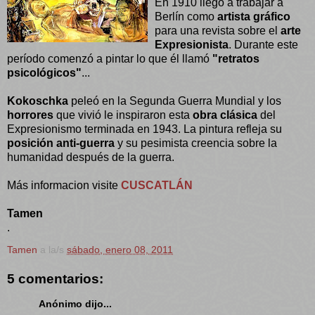
En 1910 llegó a trabajar a
Berlín como
artista gráfico
para una revista sobre el
arte
Expresionista
. Durante este
período comenzó a pintar lo que él llamó
"retratos
psicológicos"
...
Kokoschka
peleó en la Segunda Guerra Mundial y los
horrores
que vivió le inspiraron esta
obra clásica
del
Expresionismo terminada en 1943. La pintura refleja su
posición anti-guerra
y su pesimista creencia sobre la
humanidad después de la guerra.
Más informacion visite
CUSCATLÁN
Tamen
.
Tamen
a la/s
sábado, enero 08, 2011
5 comentarios:
Anónimo dijo...