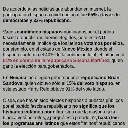
De acuerdo a las noticias que abundan en internet, la
participación hispana a nivel nacional fue
65% a favor de
demócratas y 32% republicano
.
Varios
candidatos hispanos
nominados por el partido
fascista republicano fueron elegidos, pero esto
NO
necesariamente implica que los
latinos votamos por ellos
,
por ejemplo, en el estado de
Nuevo México
, donde el
hispano conforma el 40% de la población total, el latino votó
61% en contra de la republicana Susana Martínez
, quien
ganó la elección para gobernadora.
En
Nevada
fue elegido gobernador el
republicano Brian
Sandoval
quien obtuvo sólo el
15% del voto hispano
, en
este estado Harry Reid obtuvo 91% del voto latino.
O sea, que hayan sido electos hispanos a puestos públicos
por el partido fascista republicano
no significa que los
hispanos votamos por ellos
, sino que la mayoría raza
blanca votó por ellos, ¿porqué esta paradoja?,
basta leer
los programas anti latinos
que estos “latinos” republicanos