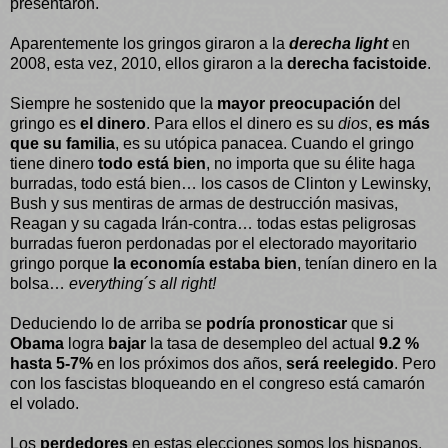
presentaron.
Aparentemente los gringos giraron a la
derecha light
en
2008, esta vez, 2010, ellos giraron a la
derecha facistoide
.
Siempre he sostenido que la
mayor preocupación
del
gringo es
el dinero
. Para ellos el dinero es su
dios
,
es más
que su familia
, es su utópica panacea. Cuando el gringo
tiene dinero
todo está bien
, no importa que su élite haga
burradas, todo está bien… los casos de Clinton y Lewinsky,
Bush y sus mentiras de armas de destrucción masivas,
Reagan y su cagada Irán-contra… todas estas peligrosas
burradas fueron perdonadas por el electorado mayoritario
gringo porque
la economía estaba bien
, tenían dinero en la
bolsa…
everything´s all right!
Deduciendo lo de arriba se
podría pronosticar
que si
Obama
logra
bajar
la tasa de desempleo del actual
9.2 %
hasta 5-7%
en los próximos dos años,
será reelegido
. Pero
con los fascistas bloqueando en el congreso está camarón
el volado.
Los
perdedores
en estas elecciones somos los hispanos.