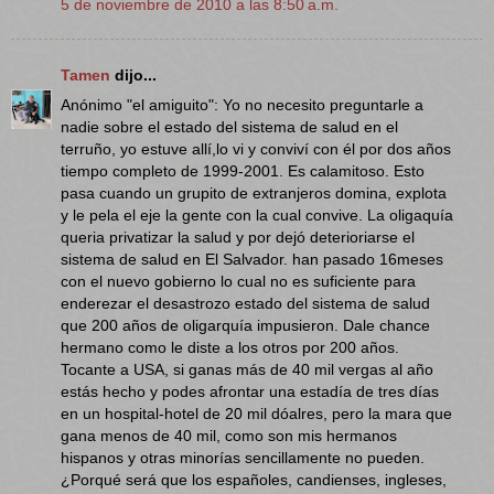
5 de noviembre de 2010 a las 8:50 a.m.
Tamen
dijo...
Anónimo "el amiguito": Yo no necesito preguntarle a
nadie sobre el estado del sistema de salud en el
terruño, yo estuve allí,lo vi y conviví con él por dos años
tiempo completo de 1999-2001. Es calamitoso. Esto
pasa cuando un grupito de extranjeros domina, explota
y le pela el eje la gente con la cual convive. La oligaquía
queria privatizar la salud y por dejó deterioriarse el
sistema de salud en El Salvador. han pasado 16meses
con el nuevo gobierno lo cual no es suficiente para
enderezar el desastrozo estado del sistema de salud
que 200 años de oligarquía impusieron. Dale chance
hermano como le diste a los otros por 200 años.
Tocante a USA, si ganas más de 40 mil vergas al año
estás hecho y podes afrontar una estadía de tres días
en un hospital-hotel de 20 mil dóalres, pero la mara que
gana menos de 40 mil, como son mis hermanos
hispanos y otras minorías sencillamente no pueden.
¿Porqué será que los españoles, candienses, ingleses,