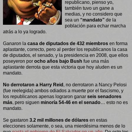
republicano, pienso yo,
también tuvo un gane a
medias, y no considero que
sea un
“mandato”
de la
población para echar marcha
atrás a lo ya logrado.
Ganaron la
casa de diputados de 432 miembros
en forma
aplastante, correcto, pero al perder los republicanos la casa
de diputados, el senado, y la presidencia en 2008, que ellos
poseyeron por
ocho años bajo Bush
fue una más
aplastante derrota que esta victoria que hoy aluden es un
mandato.
No derrotaron a Harry Reid
, no derrotaron a Nancy Pelosi
(fue reelegida) ambos odiados a muerte por el fascismo, y
los republicanos apenas lograron ganar
seis senadores
más
, pero siguen
minoría 54-46 en el senado
… esto no es
mandato.
Se gastaron
3.2 mil millones de dólares
en estas
elecciones solamente, o sea, una mierdésima menos de lo
que
gasta el gobierno de El Salvador en un año
. De esto los