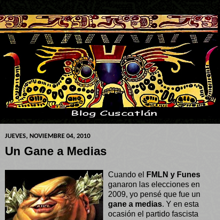
JUEVES, NOVIEMBRE 04, 2010
Un Gane a Medias
Cuando el
FMLN y Funes
ganaron las elecciones en
2009, yo pensé que fue un
gane a medias
. Y en esta
ocasión el partido fascista