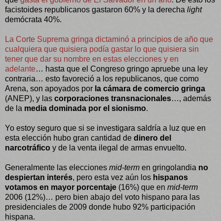
facistoides republicanos gastaron 60% y la derecha
light
demócrata 40%.
La Corte Suprema gringa dictaminó a principios de año que
cualquiera que quisiera podía gastar lo que quisiera sin
tener que dar su nombre en estas elecciones y en
adelante
… hasta que el Congreso gringo apruebe una ley
contraria… esto favoreció a los republicanos, que como
Arena, son apoyados por
la cámara de comercio gringa
(ANEP), y las
corporaciones transnacionales
…, además
de la
media dominada por el sionismo
.
Yo estoy seguro que si se investigara saldría a luz que en
esta elección hubo gran cantidad de
dinero del
narcotráfico
y de la venta ilegal de armas envuelto.
Generalmente las elecciones
mid-term
en gringolandia
no
despiertan interés
, pero esta vez aún los
hispanos
votamos en mayor porcentaje
(16%) que en
mid-term
2006 (12%)… pero bien abajo del voto hispano para las
presidenciales de 2009 donde hubo 92% participación
hispana.