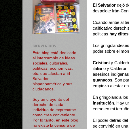
El Salvador
dejó de
despelote Irán-Cont
Cuando arribé al t
calificativo derech
políticas
hay élites
Los gringolandeses
BIENVENIDOS
poder sobre el mona
Este blog está dedicado
al intercambio de ideas
Cristiani
y Calderó
sociales, culturales,
italiano y Calderon
políticas, económicas,
etc. que afectan a El
asesinos indígenas
Salvador,
guanacos
. Son pa
hispanoamérica y sus
empieza a estar en
ciudadanos.
En gringolandia los
Soy un creyente del
institución
. Hay u
derecho de cada
como en mi terruño
individuo de expresarse
como crea conveniente.
El poder detrás del
Por lo tanto, en este blog
no existe la censura de
se convirtió en un