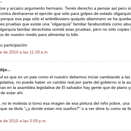
.
bre y arcaico argumento hermano. Tenés derecho a pensar así pero si
ontra deshacerse el ejercito que sólo para golpes de estado oligarquic
 porque esa paja sólo el antediluviano quiquito altamirano se ha queda
eces pruebas que existe una "oligarquía" familiar farabundista como ab
lgarquía familiar derechista vomitá esas pruebas, pero no sólo copies l
os de nuestro medio para alimentar tu bilis.
u participación
e de 2010 a las 11:28 a.m.
ijo...
ad es que en un pais como el nuestro debemos iniciar cambiando a las
islativa, no puede haber un cambio real por parte del gobierno si la a
s en la asamblea legislativa de El salvador hay gente que de plano 
de estar ahi.
, no te molesta si tomo esa imagen de esa pintura del niño pobre, una 
o que se titula "¿y donde estan mis sueños?" o a ver dime tu como se l
e de 2010 a las 3:09 p.m.