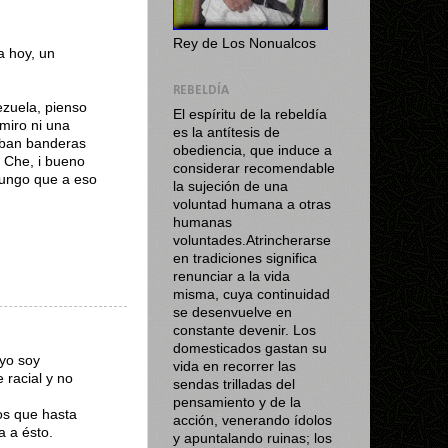
Rey de Los Nonualcos
a hoy, un
REBELDÍA
ezuela, pienso
El espíritu de la rebeldía
miro ni una
es la antítesis de
aban banderas
obediencia, que induce a
 Che, i bueno
considerar recomendable
pungo que a eso
la sujeción de una
voluntad humana a otras
humanas
voluntades.Atrincherarse
en tradiciones significa
renunciar a la vida
misma, cuya continuidad
se desenvuelve en
constante devenir. Los
domesticados gastan su
 yo soy
vida en recorrer las
 racial y no
sendas trilladas del
pensamiento y de la
nos que hasta
acción, venerando ídolos
a a ésto.
y apuntalando ruinas; los