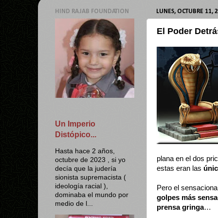
HIND RAJAB FOUNDATION
LUNES, OCTUBRE 11, 
El Poder Detrá
Un Imperio
Distópico...
Hasta hace 2 años,
plana en el dos pric
octubre de 2023 , si yo
estas eran las
úni
decía que la judería
sionista supremacista (
ideología racial ),
Pero el sensacional
dominaba el mundo por
golpes más sensac
medio de l...
prensa gringa
…