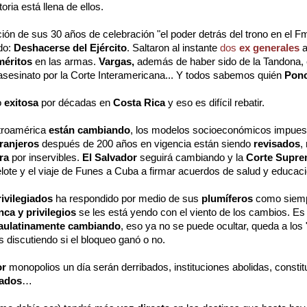
toria está llena de ellos.
ión de sus 30 años de celebración "el poder detrás del trono en el Fm
do:
Deshacerse del Ejército
. Saltaron al instante
dos
ex generales
a
méritos
en las armas.
Vargas,
además de haber sido de la Tandona,
asesinato por la Corte Interamericana... Y todos sabemos quién
Pon
o
exitosa
por décadas en
Costa Rica
y eso es difícil rebatir.
troamérica
están cambiando
, los modelos socioeconómicos impues
tranjeros
después de 200 años en vigencia están siendo
revisados
,
ra
por inservibles.
El Salvador
seguirá cambiando y la
Corte Supr
elote y el viaje de Funes a Cuba a firmar acuerdos de salud y educac
rivilegiados
ha respondido por medio de sus
plumíferos
como siemp
inca y privilegios
se les está yendo con el viento de los cambios. Es
aulatinamente cambiando
, eso ya no se puede ocultar, queda a los
 discutiendo si el bloqueo ganó o no.
or
monopolios un día serán derribados, instituciones abolidas, constit
lados
…