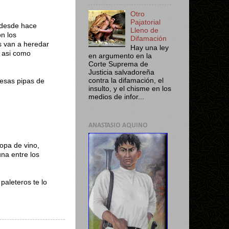
Otro
Pajatorial
 desde hace
Lleno de
n los
Difamación
s van a heredar
Hay una ley
, asi como
en argumento en la
Corte Suprema de
Justicia salvadoreña
contra la difamación, el
 esas pipas de
insulto, y el chisme en los
medios de infor...
ANASTASIO AQUINO
opa de vino,
na entre los
paleteros te lo