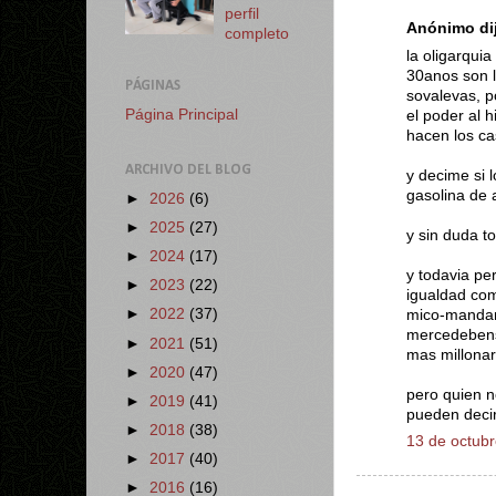
perfil
Anónimo dij
completo
la oligarqui
30anos son l
PÁGINAS
sovalevas, p
Página Principal
el poder al h
hacen los ca
ARCHIVO DEL BLOG
y decime si 
gasolina de 
►
2026
(6)
►
2025
(27)
y sin duda t
►
2024
(17)
y todavia pe
►
2023
(22)
igualdad co
►
2022
(37)
mico-mandant
mercedebens 
►
2021
(51)
mas millona
►
2020
(47)
pero quien n
►
2019
(41)
pueden deci
►
2018
(38)
13 de octubr
►
2017
(40)
►
2016
(16)