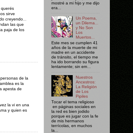
mostré a mi hijo y me dijo
era...
 querés
os sirve
Un Poema,
do creyendo...
un Dilema...
undan las que
y No Son
a paja de los
Los
Muertos...
Este mes se cumplen 41
años de la muerte de mi
madre en un accidente
de tránsito, el tiempo me
ha ido borrando su figura
lentamente; sin em...
Nuestros
 personas de la
Ancestros:
samblea es la
La Religión
ya apesta de
de Los
Pipiles
Tocar el tema religioso
vez la vi en una
en páginas sociales en
lama y quien es
la red es bien jodido
porque es jugar con la fe
de mis hermanos
terrícolas, en muchos
la...