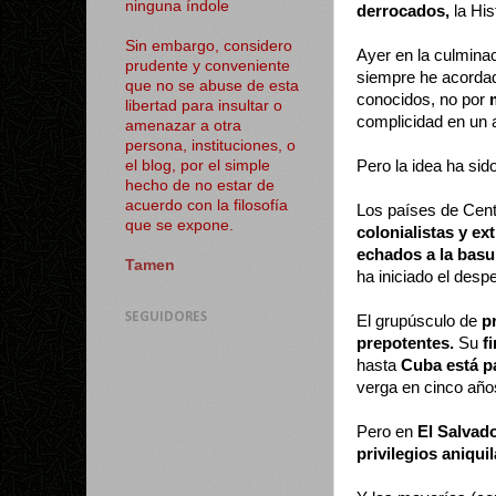
ninguna índole
derrocados,
la His
Sin embargo, considero
Ayer en la culminac
prudente y conveniente
siempre he acorda
que no se abuse de esta
conocidos, no por
libertad para insultar o
complicidad en un 
amenazar a otra
persona, instituciones, o
Pero la idea ha sid
el blog, por el simple
hecho de no estar de
acuerdo con la filosofía
Los países de Cen
que se expone.
colonialistas y ex
echados a la basu
Tamen
ha iniciado el desp
SEGUIDORES
El grupúsculo de
p
prepotentes.
Su
f
hasta
Cuba está p
verga en cinco años
Pero en
El Salvad
privilegios aniqui