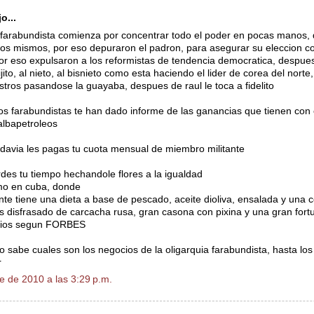
o...
a farabundista comienza por concentrar todo el poder en pocas manos,
os mismos, por eso depuraron el padron, para asegurar su eleccion co
or eso expulsaron a los reformistas de tendencia democratica, despue
ijito, al nieto, al bisnieto como esta haciendo el lider de corea del norte
stros pasandose la guayaba, despues de raul le toca a fidelito
los farabundistas te han dado informe de las ganancias que tienen con
albapetroleos
odavia les pagas tu cuota mensual de miembro militante
rdes tu tiempo hechandole flores a la igualdad
mo en cuba, donde
e tiene una dieta a base de pescado, aceite dioliva, ensalada y una c
disfrasado de carcacha rusa, gran casona con pixina y una gran fortu
rios segun FORBES
o sabe cuales son los negocios de la oligarquia farabundista, hasta los 
r
e de 2010 a las 3:29 p.m.