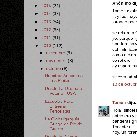
Anónimo dij
►
2015
(24)
Tamen expliq
►
2014
(32)
... y las ma
foraneo pode
►
2013
(54)
►
2012
(65)
se refiere a
►
2011
(91)
yo, porque f
bandera salv
▼
2010
(112)
del fmln ban
►
diciembre
(9)
como e oido
se refiere
►
noviembre
(8)
ay espero s
▼
octubre
(9)
Nuestros Ancestros:
sincera adm
Los Pipiles
13 de octubr
Desde La Diáspora:
Votar en USA
Escuelas Para
Tamen
dijo..
Entrenar
Hola "sincer
Terroristas
patriotero y
La Globaligarquía
banderas gr
Gringa en Pie de
Tocante a ".
Guerra
hoy, un fora
Desde la Diápora: