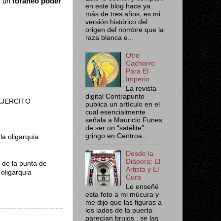
, un
foráneo poder
en este blog hace ya
más de tres años, es mi
versión histórico del
origen del nombre que la
raza blanca e...
Otro
Cachorro
Para El
Imperio
La revista
digital Contrapunto
o EJERCITO
publica un artículo en el
cual esencialmente
señala a Mauricio Funes
de ser un “satélite”
gringo en Centroa...
la oligarquia
Desde la
Diápora: El
 de la punta de
Artista y El
 oligarquia
Cura
Le enseñé
esta foto a mi múcura y
me dijo que las figuras a
los lados de la puerta
parecían brujos , se las