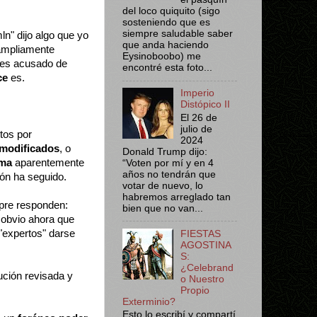
del loco quiquito (sigo
sosteniendo que es
siempre saludable saber
ln" dijo algo que yo
que anda haciendo
mpliamente
Eysinoboobo) me
 es acusado de
encontré esta foto...
ce
es.
Imperio
Distópico II
El 26 de
julio de
tos por
2024
modificados
, o
Donald Trump dijo:
ema
aparentemente
“Voten por mí y en 4
años no tendrán que
ión ha seguido.
votar de nuevo, lo
habremos arreglado tan
re responden:
bien que no van...
 obvio ahora que
 "expertos" darse
FIESTAS
AGOSTINA
S:
¿Celebrand
ución revisada y
o Nuestro
Propio
Exterminio?
Esto lo escribí y compartí