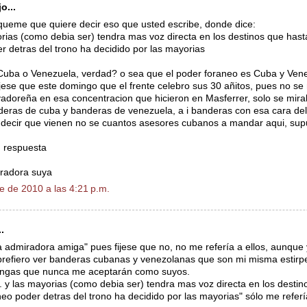
o...
ueme que quiere decir eso que usted escribe, donde dice:
yorias (como debia ser) tendra mas voz directa en los destinos que hast
r detras del trono ha decidido por las mayorias
 Cuba o Venezuela, verdad? o sea que el poder foraneo es Cuba y Ven
ijese que este domingo que el frente celebro sus 30 añitos, pues no se 
adoreña en esa concentracion que hicieron en Masferrer, solo se mir
deras de cuba y banderas de venezuela, a i banderas con esa cara del
 decir que vienen no se cuantos asesores cubanos a mandar aqui, su
u respuesta
iradora suya
e de 2010 a las 4:21 p.m.
.
a admiradora amiga" pues fijese que no, no me refería a ellos, aunque
 prefiero ver banderas cubanas y venezolanas que son mi misma estirpe
ingas que nunca me aceptarán como suyos.
.. y las mayorias (como debia ser) tendra mas voz directa en los desti
neo poder detras del trono ha decidido por las mayorias" sólo me referí