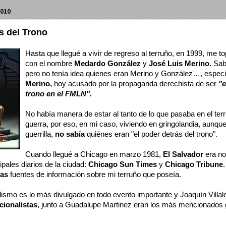
2010
s del Trono
Hasta que llegué a vivir de regreso al terruño, en 1999, me t
con el nombre
Medardo González
y
José Luis Merino.
Sab
pero no tenía idea quienes eran Merino y González…, espe
Merino,
hoy acusado por la propaganda derechista de ser
"e
trono en el FMLN".
No había manera de estar al tanto de lo que pasaba en el terr
guerra, por eso, en mi caso, viviendo en gringolandia, aunqu
guerrilla,
no sabía
quiénes eran "el poder detrás del trono".
Cuando llegué a Chicago en marzo 1981,
El Salvador
era no
ipales diarios de la ciudad:
Chicago Sun Times
y
Chicago Tribune
.
cas
fuentes de información sobre mi terruño que poseía.
ismo es lo más divulgado en todo evento importante y Joaquín Villal
ionalistas
, junto a Guadalupe Martinez eran los más mencionados gu