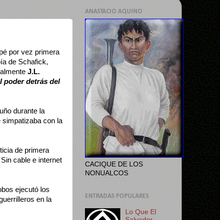
ANASTACIO AQUINO
opé por vez primera
ía de Schafick,
cialmente
J.L.
l poder detrás del
uño durante la
e simpatizaba con la
ticia de primera
 Sin cable e internet
CACIQUE DE LOS
NONUALCOS
obos ejecutó los
ENTRADAS POPULARES
errilleros en la
Lo Que El
Salvador