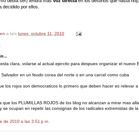
omo debía ser) tendrá más
voz directa
en los destinos que hasta hoy
 decidido por ellos.
en
a la/s
lunes, octubre 11, 2010
:
o...
a esta clara, volarse al actual ejercito para despues organizar el nuev
el Salvador en un feudo corea del norte o en una carcel como cuba
ue los rojos son democraticos lo primero que deben hacer es relevar a 
a que los PLUMILLAS ROJOS de los blog no alcanzan a mirar mas alla
y se ocupan en repetir las consignas de los radicales extremistas de la
e de 2010 a las 3:51 p.m.