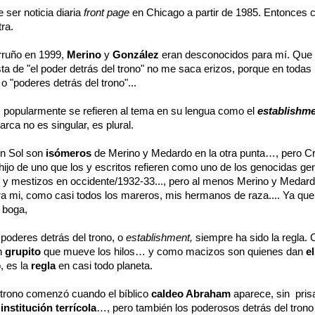
 ser noticia diaria
front page
en Chicago a partir de 1985. Entonces
ra.
erruño en 1999,
Merino
y
González
eran desconocidos para mí. Que 
ista de "el poder detrás del trono" no me saca erizos, porque en todas 
o "poderes detrás del trono"...
 popularmente se refieren al tema en su lengua como el
establishm
rca no es singular, es plural.
n Sol son
isómeros
de Merino y Medardo en la otra punta…, pero Cri
 hijo de uno que los y escritos refieren como uno de los genocidas ge
 y mestizos en occidente/1932-33..., pero al menos Merino y Medar
ra mi, como casi todos los mareros, mis hermanos de raza.... Ya que
 boga,
 poderes detrás del trono, o
establishment,
siempre ha sido la regla. 
n
grupito
que mueve los hilos… y como macizos son quienes dan
el
, es la
regla
en casi todo planeta.
 trono comenzó cuando el bíblico
caldeo Abraham
aparece, sin pris
a
institución terrícola
…, pero también los poderosos detrás del trono