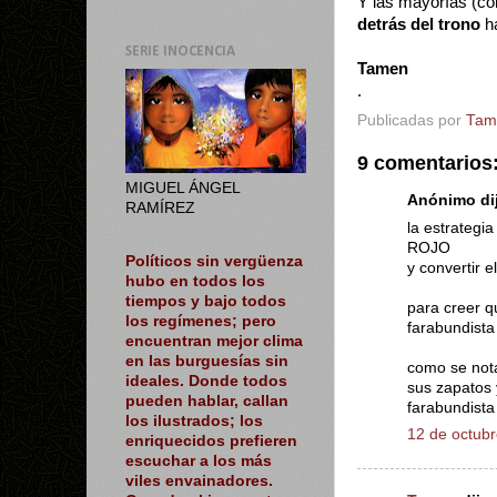
Y las mayorías (c
detrás del trono
ha
SERIE INOCENCIA
Tamen
.
Publicadas por
Tam
9 comentarios
MIGUEL ÁNGEL
Anónimo dij
RAMÍREZ
la estrategi
ROJO
Políticos sin vergüenza
y convertir 
hubo en todos los
tiempos y bajo todos
para creer q
los regímenes; pero
farabundista
encuentran mejor clima
en las burguesías sin
como se not
ideales. Donde todos
sus zapatos 
pueden hablar, callan
farabundista
los ilustrados; los
12 de octubr
enriquecidos prefieren
escuchar a los más
viles envainadores.