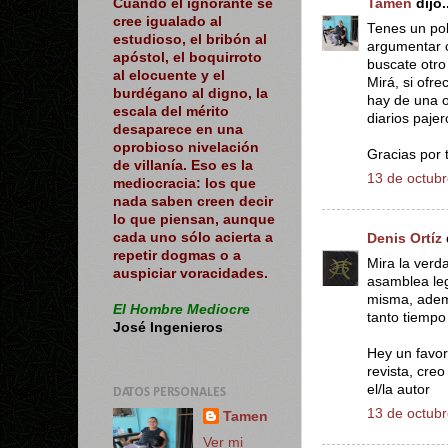
Tamen
dijo..
Cuando el ignorante se
cree igualado al
Tenes un po
estudioso, el bribón al
argumentar c
apóstol, el boquirroto
buscate otro
al elocuente y el
Mirá, si ofr
burdégano al digno, la
hay de una o
escala del mérito
diarios pajer
desaparece en una
oprobioso nivelación
Gracias por t
de villanía. Eso es la
13 de octubr
mediocracia: los que
nada saben creen decir
lo que piensan, aunque
cada uno sólo acierta a
Denis Ortíz
d
repetir dogmas o a
Mira la verd
auspiciar voracidades.
asamblea leg
misma, adema
El Hombre Mediocre
tanto tiempo 
José Ingenieros
Hey un favor
revista, cre
el/la autor
DATOS PERSONALES
13 de octubr
Tamen
Ver mi