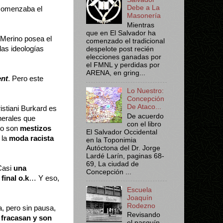
Debe a La
 comenzaba el
Masonería
Mientras
que en El Salvador ha
Merino posea el
comenzado el tradicional
las ideologías
despelote post recién
elecciones ganadas por
el FMNL y perdidas por
ARENA, en gring...
ent
. Pero este
Lo Nuestro:
Concepción
De Ataco...
stiani Burkard es
De acuerdo
nerales que
con el libro
do son
mestizos
El Salvador Occidental
 la
moda racista
en la Toponimia
Autóctona del Dr. Jorge
Lardé Larín, paginas 68-
69, La ciudad de
Casi
una
Concepción ...
 final o.k
… Y eso,
Escuela
Joaquín
Rodezno
a, pero sin pausa,
Revisando
fracasan y son
el pasquín