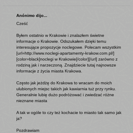
Anónimo dijo...
Cześć
Byłem ostatnio w Krakowie i znalazłem świetne
informacje o Krakowie. Odszukałem dzięki temu
interesujące propozycje noclegowe. Polecam wszystkim
[url=http://www.noclegi-apartamenty-krakow.com.pl/]
[color=black]noclegi w Krakowie[/color][/url] zarówno z
rodziną jak i narzeczoną. Znajdziecie tutaj najnowsze
informacje z życia miasta Krakowa.
Często jak jeżdżę do Krakowa to wracam do moich
ulubionych miejsc takich jak kawiarnia tuż przy rynku.
Generalnie lubię dużo podróżować i zwiedzać różne
nieznane miasta
A tak w ogóle to czy też kochacie to miasto tak samo jak
ja?
Pozdrawiam