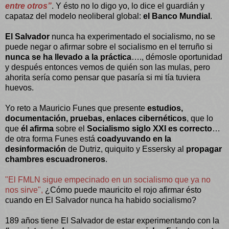
entre otros”
. Y ésto no lo digo yo, lo dice el guardián y
capataz del modelo neoliberal global:
el Banco Mundial
.
El Salvador
nunca ha experimentado el socialismo, no se
puede negar o afirmar sobre el socialismo en el terruño si
nunca se ha llevado a la práctica
…., démosle oportunidad
y después entonces vemos de quién son las mulas, pero
ahorita sería como pensar que pasaría si mi tía tuviera
huevos.
Yo reto a Mauricio Funes que presente
estudios,
documentación, pruebas, enlaces cibernéticos
, que lo
que
él afirma
sobre el
Socialismo siglo XXI es correcto
…
de otra forma Funes está
coadyuvando en la
desinformación
de Dutriz, quiquito y Essersky al
propagar
chambres escuadroneros
.
"El FMLN sigue empecinado en un socialismo que ya no
nos sirve",
¿Cómo puede mauricito el rojo afirmar ésto
cuando en El Salvador nunca ha habido socialismo?
189 años tiene El Salvador de estar experimentando con la