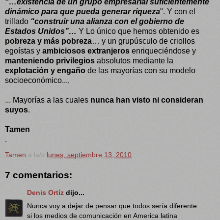
“…existencia de un grupo empresarial suficientemente
dinámico para que pueda generar riqueza
". Y con el
trillado
“construir una alianza con el gobierno de
Estados Unidos”…
Y Lo único que hemos obtenido es
pobreza y más pobreza
… y un grupúsculo de criollos
egoístas y
ambiciosos extranjeros
enriqueciéndose y
manteniendo privilegios
absolutos mediante la
explotación y engaño
de las mayorías con su modelo
socioeconómico...,
... Mayorías a las cuales
nunca han visto ni consideran
suyos
.
Tamen
.
Tamen
a la/s
lunes, septiembre 13, 2010
7 comentarios:
Denis Ortíz
dijo...
Nunca voy a dejar de pensar que todos sería diferente
si los medios de comunicación en America latina