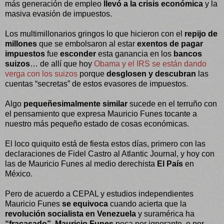
más generación de empleo
llevó a la crisis económica
y la
masiva evasión de impuestos.
Los multimillonarios gringos lo que hicieron con el
repijo de
millones
que se embolsaron al estar
exentos de pagar
impuestos
fue
esconder
esta ganancia en los
bancos
suizos
… de allí que hoy
Obama y el IRS se están dando
verga con los suizos
porque
desglosen y descubran
las
cuentas “secretas” de estos evasores de impuestos.
Algo
pequeñesimalmente similar
sucede en el terruño con
el pensamiento que expresa Mauricio Funes tocante a
nuestro más pequeño estado de cosas económicas.
El loco quiquito está de fiesta estos días, primero con las
declaraciones de Fidel Castro al Atlantic Journal, y hoy con
las de Mauricio Funes al medio derechista
El País
en
México.
Pero de acuerdo a CEPAL y estudios independientes
Mauricio Funes
se equivoca
cuando acierta que la
revolución socialista en Venezuela
y suramérica ha
“fracasado”.
Mauricio Funes
peca por ignorante, o por