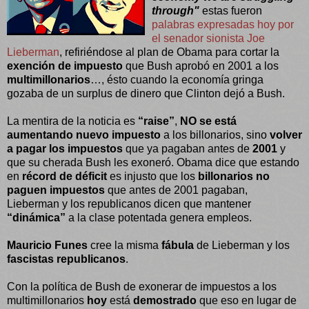
through"
estas fueron
palabras expresadas hoy por
el senador sionista Joe
Lieberman
, refiriéndose al plan de Obama para cortar la
exención de impuesto
que Bush aprobó en 2001 a los
multimillonarios
…, ésto cuando la economía gringa
gozaba de un surplus de dinero que Clinton dejó a Bush.
La mentira de la noticia es
“raise”
,
NO se está
aumentando nuevo impuesto
a los billonarios, sino
volver
a pagar los impuestos
que ya pagaban antes de
2001
y
que su cherada Bush les exoneró. Obama dice que estando
en
récord de déficit
es injusto que los
billonarios no
paguen impuestos
que antes de 2001 pagaban,
Lieberman y los republicanos dicen que mantener
“dinámica”
a la clase potentada genera empleos.
Mauricio Funes
cree la misma
fábula
de Lieberman y los
fascistas republicanos
.
Con la política de Bush de exonerar de impuestos a los
multimillonarios
hoy
está
demostrado
que eso en lugar de