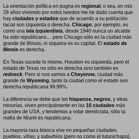
La orientación política en pugna es
regional
, o sea, en mis
29 años viviendo por estos laredos me he dado cuenta que
hay
ciudades y estados
que de acuerdo a su población
racial son izquierda o derecha.
Chicago
, por ejemplo, es
como una
isla izquierdista
, desde 1940 nunca un alcalde
ha sido republicano… pero Chicago sólo es la ciudad más
grande de Illinois, ni siquiera es su capital. El
estado de
Illinois
es derecha.
En Texas sucede lo mismo, Houston es izquierda, pero el
estado de Texas no sólo es derecha sino también es
redneck
. Pero si nos vamos a
Cheyenne
, ciudad más
grande de
Wyoming
, tanto la ciudad como el estado son
derecha republicana 99.99%.
La diferencia se debe que los
hispanos, negros
, y otras
minorías, viven principalmente en las
10 ciudades
más
grandes de USA, y tendemos a votar demócrata, sólo la
mafia de Miami es republicana.
La mayoría raza blanca vive en pequeñas ciudades,
pueblos, villas, y suburbios (pero no como el tutunichapa),