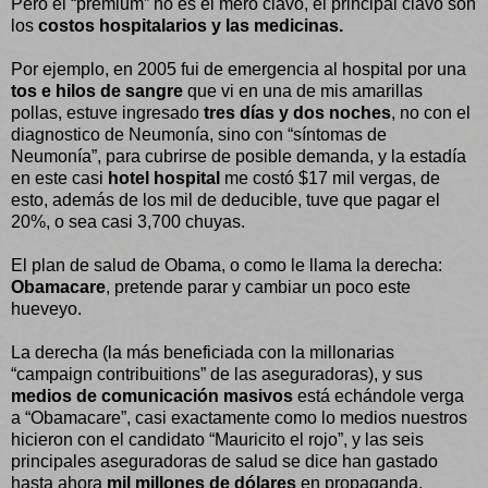
Pero el “premium” no es el mero clavo, el principal clavo son
los
costos hospitalarios y las medicinas.
Por ejemplo, en 2005 fui de emergencia al hospital por una
tos e hilos de sangre
que vi en una de mis amarillas
pollas, estuve ingresado
tres días y dos noches
, no con el
diagnostico de Neumonía, sino con “síntomas de
Neumonía”, para cubrirse de posible demanda, y la estadía
en este casi
hotel hospital
me costó $17 mil vergas, de
esto, además de los mil de deducible, tuve que pagar el
20%, o sea casi 3,700 chuyas.
El plan de salud de Obama, o como le llama la derecha:
Obamacare
, pretende parar y cambiar un poco este
hueveyo.
La derecha (la más beneficiada con la millonarias
“campaign contribuitions” de las aseguradoras), y sus
medios de comunicación masivos
está echándole verga
a “Obamacare”, casi exactamente como lo medios nuestros
hicieron con el candidato “Mauricito el rojo”, y las seis
principales aseguradoras de salud se dice han gastado
hasta ahora
mil millones de dólares
en propaganda,