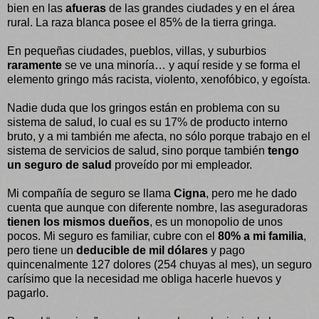
bien en las
afueras
de las grandes ciudades y en el área
rural. La raza blanca posee el 85% de la tierra gringa.
En pequeñas ciudades, pueblos, villas, y suburbios
raramente
se ve una minoría… y aquí reside y se forma el
elemento gringo más racista, violento, xenofóbico, y egoísta.
Nadie duda que los gringos están en problema con su
sistema de salud, lo cual es su 17% de producto interno
bruto, y a mi también me afecta, no sólo porque trabajo en el
sistema de servicios de salud, sino porque también
tengo
un seguro de salud
proveído por mi empleador.
Mi compañía de seguro se llama
Cigna
, pero me he dado
cuenta que aunque con diferente nombre, las aseguradoras
tienen los mismos dueños
, es un monopolio de unos
pocos. Mi seguro es familiar, cubre con el
80% a mi familia
,
pero tiene un
deducible de mil dólares
y pago
quincenalmente 127 dolores (254 chuyas al mes), un seguro
carísimo que la necesidad me obliga hacerle huevos y
pagarlo.