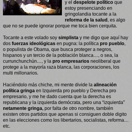
y el
despelote político
que
estoy presenciando en
gringolandia tocante a la
reforma de la salud
, es algo
que no se puede ignorar porque me toca bien cerquita.
Tocante a este volado soy
simplista
y me digo que aquí hay
dos
fuerzas ideológicas
en pugna: la política
pro pueblo
,
o populista de Obama, que busca proteger a negros,
hispanos y un tercio de la población blanca…, o sea, la
currunchunchún…, y la
pro empresarios
neoliberal que
protege a la mayoría raza blanca, las corporaciones, los
multi millonarios.
Haciéndolo más chiche, mi mente divide la
alineación
política gringa
en Izquierda pro pueblo y Derecha pro
empresario, y me he dado cuenta que la derecha es
republicana y la izquierda demócrata, pero una “izquierda”
netamente gringa,
por falta de otro nombre, también
existen otros partidos que apenas si consiguen doble digito
en las elecciones como los libertarios, socialistas, reforma…
etc.