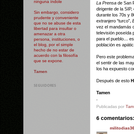
ninguna índole
La Prensa
de San 
dirigente de la SIP,
Sin embargo, considero
durante los 70s y 
prudente y conveniente
extranjero “turco”,
que no se abuse de esta
vez el mandamás del
libertad para insultar o
televisión poseída
amenazar a otra
para el pueblo… es
persona, instituciones, o
población es apátic
el blog, por el simple
hecho de no estar de
acuerdo con la filosofía
Pero este problema
que se expone.
el sentir de las ma
los ha expuesto c
Tamen
Después de esto
H
SEGUIDORES
Tamen
.
Publicadas por
Tam
6 comentarios
militodias3