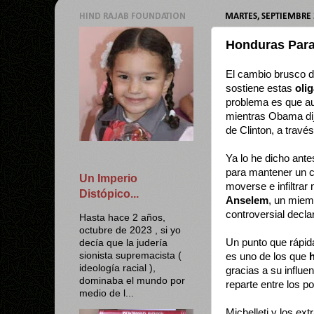
HIND RAJAB FOUNDATION
MARTES, SEPTIEMBRE 
Honduras Par
El cambio brusco d
sostiene estas
oli
problema es que au
mientras Obama dij
de Clinton, a travé
Ya lo he dicho ante
para mantener un c
Un Imperio
moverse e infiltra
Distópico...
Anselem
, un mie
controversial decl
Hasta hace 2 años,
octubre de 2023 , si yo
Un punto que rápid
decía que la judería
sionista supremacista (
es uno de los que
ideología racial ),
gracias a su influe
dominaba el mundo por
reparte entre los p
medio de l...
Michelleti y los e