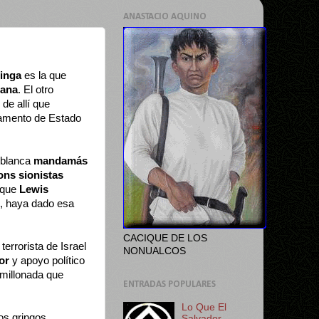
ANASTACIO AQUINO
ringa
es la que
cana
. El otro
de allí que
rtamento de Estado
 blanca
mandamás
ns sionistas
r que
Lewis
, haya dado esa
CACIQUE DE LOS
errorista de Israel
NONUALCOS
or
y apoyo político
 millonada que
ENTRADAS POPULARES
Lo Que El
os gringos
Salvador