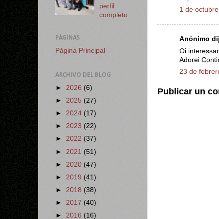
perfil
1 de octubre
completo
PÁGINAS
Anónimo dij
Página Principal
Oi interessan
Adorei Conti
23 de febrer
ARCHIVO DEL BLOG
►
2026
(6)
Publicar un c
►
2025
(27)
►
2024
(17)
►
2023
(22)
►
2022
(37)
►
2021
(51)
►
2020
(47)
►
2019
(41)
►
2018
(38)
►
2017
(40)
►
2016
(16)