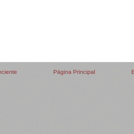
eciente
Página Principal