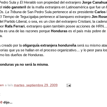
Pedro Sula y
El Heraldo
son propiedad del extranjero
Jorge Canahuat
 el
nido gansteril
de la mafia extranjera en Latinoamérica que fue un
80s.
La Tribuna
de San Pedro Sula pertenece al ex presidente
Carlos 
El Tiempo
de Tegucigalpa pertenece al banquero extranjero
Jim Rose
 Partido Liberal, o sea, es un clon del extranjero Cristiani, la cadena
 por
Rafa Ferrari
, extranjero quien también posee acciones de HRN
ta es una de las razones porque
Honduras
es el país más pobre de l
a.
 creado por la
oligarquía extranjera hondureña
será su mismo ataú
yorías que ya se hallan en el proceso organizativo… y lo peor para lo
omo los dueños de Honduras.
onduras ya no será la misma
.
en
a la/s
martes, septiembre 29, 2009
:
60
dijo...