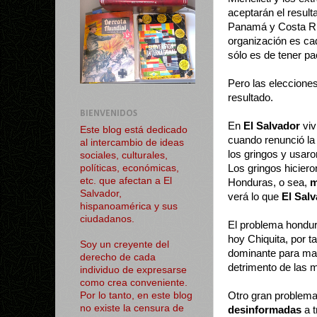
aceptarán el resul
Panamá y Costa Ric
organización es ca
sólo es de tener pa
Pero las elecciones
resultado.
BIENVENIDOS
En
El Salvador
viv
Este blog está dedicado
cuando renunció la
al intercambio de ideas
los gringos y usar
sociales, culturales,
Los gringos hicier
políticas, económicas,
etc. que afectan a El
Honduras, o sea,
m
Salvador,
verá lo que
El Sal
hispanoamérica y sus
ciudadanos.
El problema hondur
hoy Chiquita, por t
Soy un creyente del
dominante para man
derecho de cada
detrimento de las 
individuo de expresarse
como crea conveniente.
Otro gran problema
Por lo tanto, en este blog
no existe la censura de
desinformadas
a t