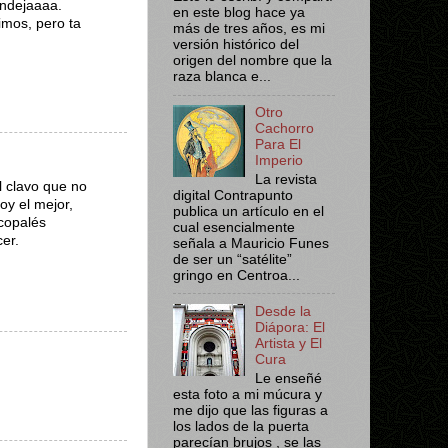
endejaaaa.
en este blog hace ya
imos, pero ta
más de tres años, es mi
versión histórico del
origen del nombre que la
raza blanca e...
Otro
Cachorro
Para El
Imperio
La revista
l clavo que no
digital Contrapunto
oy el mejor,
publica un artículo en el
icopalés
cual esencialmente
er.
señala a Mauricio Funes
de ser un “satélite”
gringo en Centroa...
Desde la
Diápora: El
Artista y El
Cura
Le enseñé
esta foto a mi múcura y
me dijo que las figuras a
los lados de la puerta
parecían brujos , se las