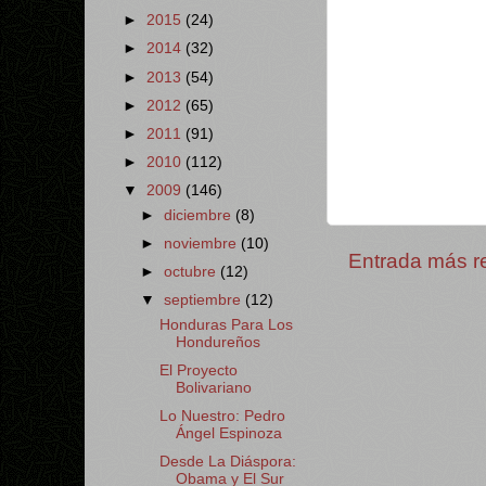
►
2015
(24)
►
2014
(32)
►
2013
(54)
►
2012
(65)
►
2011
(91)
►
2010
(112)
▼
2009
(146)
►
diciembre
(8)
►
noviembre
(10)
Entrada más r
►
octubre
(12)
▼
septiembre
(12)
Honduras Para Los
Hondureños
El Proyecto
Bolivariano
Lo Nuestro: Pedro
Ángel Espinoza
Desde La Diáspora:
Obama y El Sur