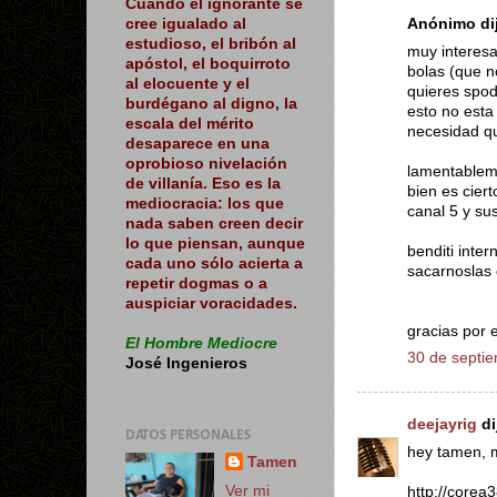
Cuando el ignorante se
Anónimo dij
cree igualado al
estudioso, el bribón al
muy interesa
apóstol, el boquirroto
bolas (que n
al elocuente y el
quieres spode
burdégano al digno, la
esto no esta
escala del mérito
necesidad q
desaparece en una
oprobioso nivelación
lamentableme
de villanía. Eso es la
bien es cier
mediocracia: los que
canal 5 y su
nada saben creen decir
lo que piensan, aunque
benditi inter
cada uno sólo acierta a
sacarnoslas 
repetir dogmas o a
auspiciar voracidades.
gracias por 
El Hombre Mediocre
30 de septie
José Ingenieros
deejayrig
dij
DATOS PERSONALES
hey tamen, m
Tamen
Ver mi
http://corea