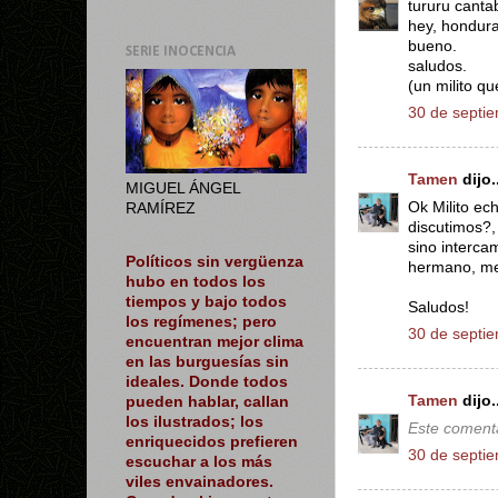
tururu cant
hey, hondura
bueno.
SERIE INOCENCIA
saludos.
(un milito q
30 de septie
Tamen
dijo..
MIGUEL ÁNGEL
Ok Milito ec
RAMÍREZ
discutimos?,
sino interca
Políticos sin vergüenza
hermano, med
hubo en todos los
tiempos y bajo todos
Saludos!
los regímenes; pero
30 de septie
encuentran mejor clima
en las burguesías sin
ideales. Donde todos
Tamen
dijo..
pueden hablar, callan
los ilustrados; los
Este comenta
enriquecidos prefieren
30 de septie
escuchar a los más
viles envainadores.