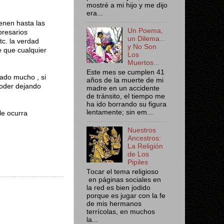
mostré a mi hijo y me dijo
era...
enen hasta las
Un Poema,
presarios
un Dilema...
etc. la verdad
y No Son
e que cualquier
Los
Muertos...
Este mes se cumplen 41
ado mucho , si
años de la muerte de mi
joder dejando
madre en un accidente
de tránsito, el tiempo me
ha ido borrando su figura
lentamente; sin em...
le ocurra
Nuestros
Ancestros:
La Religión
de Los
Pipiles
Tocar el tema religioso
en páginas sociales en
la red es bien jodido
porque es jugar con la fe
de mis hermanos
terrícolas, en muchos
la...