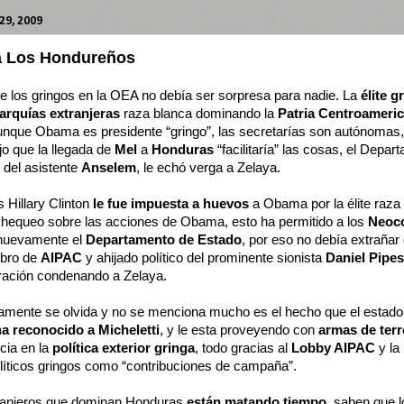
29, 2009
a Los Hondureños
e los gringos en la OEA no debía ser sorpresa para nadie. La
élite g
garquías extranjeras
raza blanca dominando la
Patria Centroameri
nque Obama es presidente “gringo”, las secretarías son autónomas, 
o que la llegada de
Mel
a
Honduras
“facilitaría” las cosas, el Depa
s del asistente
Anselem
, le echó verga a Zelaya.
s Hillary Clinton
le fue impuesta a huevos
a Obama por la élite raza
hequeo sobre las acciones de Obama, esto ha permitido a los
Neoco
r nuevamente el
Departamento de Estado
, por eso no debía extraña
mbro de
AIPAC
y ahijado político del prominente sionista
Daniel Pipes
aración condenando a Zelaya.
amente se olvida y no se menciona mucho es el hecho que el estado t
ha reconocido a Micheletti
, y le esta proveyendo con
armas de terr
ncia en la
política exterior gringa
, todo gracias al
Lobby AIPAC
y la
olíticos gringos como “contribuciones de campaña”.
xtranjeros que dominan Honduras
están matando tiempo
, saben que l