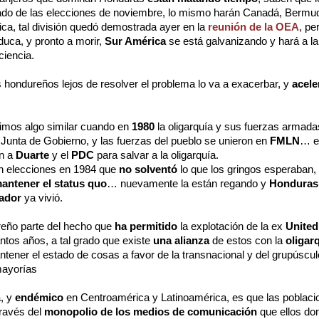
tado de las elecciones de noviembre, lo mismo harán Canadá, Bermu
a, tal división quedó demostrada ayer en la
reunión de la OEA
, pe
duca, y pronto a morir,
Sur América
se está galvanizando y hará a la
ciencia.
 hondureños lejos de resolver el problema lo va a exacerbar, y
acele
imos algo similar cuando en
1980
la oligarquía y sus fuerzas armada
 Junta de Gobierno, y las fuerzas del pueblo se unieron en
FMLN
… e
on a
Duarte
y el
PDC
para salvar a la oligarquía.
on elecciones en 1984 que
no solventó
lo que los gringos esperaban,
antener el status quo
… nuevamente la están regando y
Honduras
vador
ya vivió.
eño parte del hecho que
ha permitido
la explotación de la ex
United
antos años, a tal grado que existe
una alianza
de estos con la
oligarq
tener el estado de cosas a favor de la transnacional y del grupúscul
mayorías
, y
endémico
en Centroamérica y Latinoamérica, es que las poblaci
ravés del
monopolio de los medios de comunicación
que ellos do