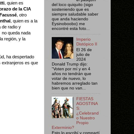
ti
, quien es
del loco quiquito (sigo
brazo de la CIA
sosteniendo que es
siempre saludable saber
Facussé
, otro
que anda haciendo
nthal
, quien es a la
Eysinoboobo) me
 de radio y
encontré esta foto...
… no queda nada
a región, y la
Imperio
Distópico II
El 26 de
julio de
d, ha despertado
2024
s extranjeros es que
Donald Trump dijo:
“Voten por mí y en 4
años no tendrán que
votar de nuevo, lo
habremos arreglado tan
bien que no van...
FIESTAS
AGOSTINA
S:
¿Celebrand
o Nuestro
Propio
Exterminio?
Esto lo escribí y compartí