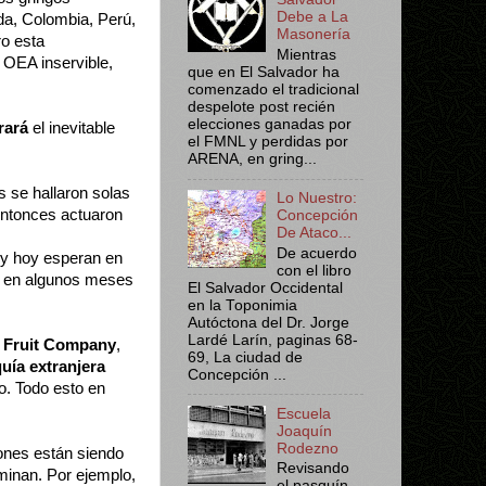
Debe a La
da, Colombia, Perú,
Masonería
ro esta
Mientras
 OEA inservible,
que en El Salvador ha
comenzado el tradicional
despelote post recién
elecciones ganadas por
rará
el inevitable
el FMNL y perdidas por
ARENA, en gring...
s se hallaron solas
Lo Nuestro:
ntonces actuaron
Concepción
De Ataco...
De acuerdo
 y hoy esperan en
con el libro
en algunos meses
El Salvador Occidental
en la Toponimia
Autóctona del Dr. Jorge
Lardé Larín, paginas 68-
 Fruit Company
,
69, La ciudad de
uía extranjera
Concepción ...
o. Todo esto en
Escuela
Joaquín
Rodezno
ones están siendo
Revisando
minan. Por ejemplo,
el pasquín