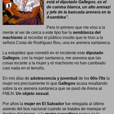
está el diputado Gallegos, es el
de camisa blanca, un alto arenazi
y jefe de la bancada arenera en la
Asamblea”.
Pero lo primero que me vino a la
mente al ver de cerca a este tipo fue la
semblanza del
machismo
al recordar el público insulto que le hizo a la
señora Costa de Rodríguez Bou, una ex arenera santaneca.
La estupidez que cometió en el incidente este
diputado
Gallegos
, con la mujer santaneca, me asevera que las
cosas tocante a la mujer y el machismo no han cambiado
casi nada en el terruño.
En mis días de
adolescencia y juventud
de los
60s-70s
la
mujer era precisamente lo que
Gallegos
acusa resaltando
sobre la ex arenera santaneca que se pasó de Arena al
FMLN:
Un objeto sexual
.
Por años la
mujer en El Salvador
fue relegada al último
asiento del bus nacional cuando se trataba de manejar el
destino del mismo, a la
mujer cuscatleca
nunca se le