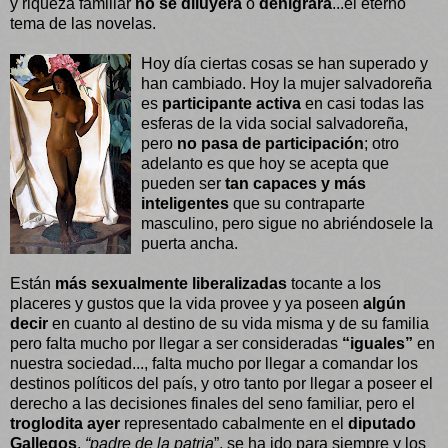
y riqueza familiar
no se diluyera
o
denigrara
...el eterno
tema de las novelas.
Hoy día ciertas cosas se han superado y
han cambiado. Hoy la mujer salvadoreña
es
participante activa
en casi todas las
esferas de la vida social salvadoreña,
pero
no pasa de participación
; otro
adelanto es que hoy se acepta que
pueden ser
tan capaces y más
inteligentes
que su contraparte
masculino, pero sigue no abriéndosele la
puerta ancha.
Están
más sexualmente liberalizadas
tocante a los
placeres y gustos que la vida provee y ya poseen
algún
decir
en cuanto al destino de su vida misma y de su familia
pero falta mucho por llegar a ser consideradas
“iguales”
en
nuestra sociedad..., falta mucho por llegar a comandar los
destinos políticos del país, y otro tanto por llegar a poseer el
derecho a las decisiones finales del seno familiar, pero el
troglodita ayer
representado cabalmente en el
diputado
Gallegos
,
“padre de la patria
”, se ha ido para siempre y los