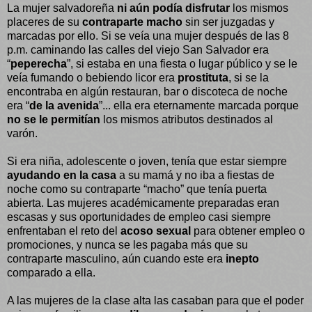
La mujer salvadoreña
ni aún podía disfrutar
los mismos
placeres de su
contraparte macho
sin ser juzgadas y
marcadas por ello. Si se veía una mujer después de las 8
p.m. caminando las calles del viejo San Salvador era
“
peperecha
”, si estaba en una fiesta o lugar público y se le
veía fumando o bebiendo licor era
prostituta
, si se la
encontraba en algún restauran, bar o discoteca de noche
era “
de la avenida
”... ella era eternamente marcada porque
no se le permitían
los mismos atributos destinados al
varón.
Si era niña, adolescente o joven, tenía que estar siempre
ayudando en la casa
a su mamá y no iba a fiestas de
noche como su contraparte “macho” que tenía puerta
abierta. Las mujeres académicamente preparadas eran
escasas y sus oportunidades de empleo casi siempre
enfrentaban el reto del
acoso sexual
para obtener empleo o
promociones, y nunca se les pagaba más que su
contraparte masculino, aún cuando este era
inepto
comparado a ella.
A las mujeres de la clase alta las casaban para que el poder