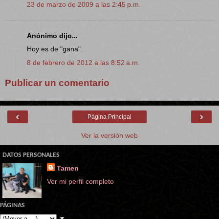
23 de marzo de 2009 a las 2:45 p.m.
Anónimo dijo...
Hoy es de "gana".
8 de febrero de 2012 a las 8:52 a.m.
Publicar un comentario
‹
›
Página Principal
Ver la versión web
DATOS PERSONALES
Tamen
Ver mi perfil completo
PÁGINAS
▼