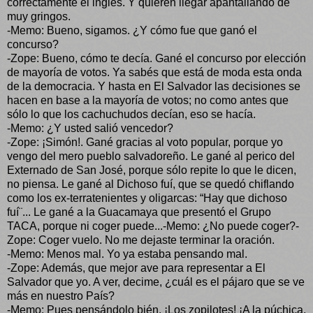
correctamente el inglés. Y quieren llegar apantallando de
muy gringos.
-Memo: Bueno, sigamos. ¿Y cómo fue que ganó el
concurso?
-Zope: Bueno, cómo te decía. Gané el concurso por elección
de mayoría de votos. Ya sabés que está de moda esta onda
de la democracia. Y hasta en El Salvador las decisiones se
hacen en base a la mayoría de votos; no como antes que
sólo lo que los cachuchudos decían, eso se hacía.
-Memo: ¿Y usted salió vencedor?
-Zope: ¡Simón!. Gané gracias al voto popular, porque yo
vengo del mero pueblo salvadoreño. Le gané al perico del
Externado de San José, porque sólo repite lo que le dicen,
no piensa. Le gané al Dichoso fuí, que se quedó chiflando
como los ex-terratenientes y oligarcas: “Hay que dichoso
fuí¨... Le gané a la Guacamaya que presentó el Grupo
TACA, porque ni coger puede...-Memo: ¿No puede coger?-
Zope: Coger vuelo. No me dejaste terminar la oración.
-Memo: Menos mal. Yo ya estaba pensando mal.
-Zope: Además, que mejor ave para representar a El
Salvador que yo. A ver, decime, ¿cuál es el pájaro que se ve
más en nuestro País?
-Memo: Pues pensándolo bién. ¡Los zopilotes! ¡A la púchica,