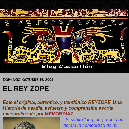
DOMINGO, OCTUBRE 19, 2008
EL REY ZOPE
Este el original, auténtico, y ventiúnico REYZOPE. Una
Historia de osadía, esfuerzo y comprensión escrita
maestralmente por
MEMORDIAZ
Un súbito “ring, ring” hacía que
dejara la comodidad de mi