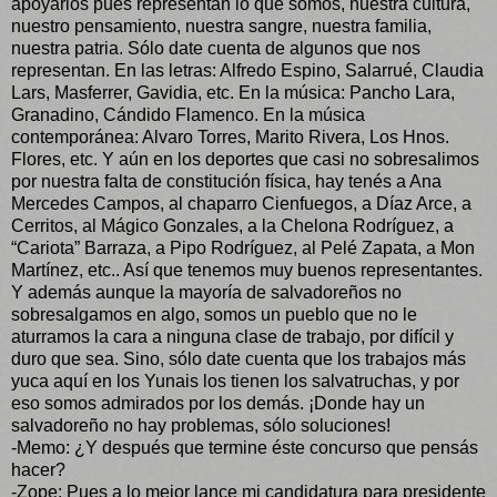
apoyarlos pués representan lo que somos, nuestra cultura,
nuestro pensamiento, nuestra sangre, nuestra familia,
nuestra patria. Sólo date cuenta de algunos que nos
representan. En las letras: Alfredo Espino, Salarrué, Claudia
Lars, Masferrer, Gavidia, etc. En la música: Pancho Lara,
Granadino, Cándido Flamenco. En la música
contemporánea: Alvaro Torres, Marito Rivera, Los Hnos.
Flores, etc. Y aún en los deportes que casi no sobresalimos
por nuestra falta de constitución física, hay tenés a Ana
Mercedes Campos, al chaparro Cienfuegos, a Díaz Arce, a
Cerritos, al Mágico Gonzales, a la Chelona Rodríguez, a
“Cariota” Barraza, a Pipo Rodríguez, al Pelé Zapata, a Mon
Martínez, etc.. Así que tenemos muy buenos representantes.
Y además aunque la mayoría de salvadoreños no
sobresalgamos en algo, somos un pueblo que no le
aturramos la cara a ninguna clase de trabajo, por difícil y
duro que sea. Sino, sólo date cuenta que los trabajos más
yuca aquí en los Yunais los tienen los salvatruchas, y por
eso somos admirados por los demás. ¡Donde hay un
salvadoreño no hay problemas, sólo soluciones!
-Memo: ¿Y después que termine éste concurso que pensás
hacer?
-Zope: Pues a lo mejor lance mi candidatura para presidente