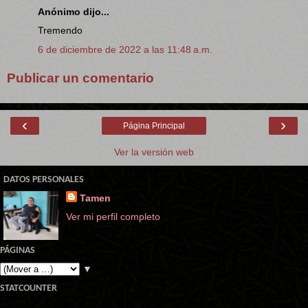
Anónimo dijo...
Tremendo
6 de diciembre de 2022 a las 11:48 a.m.
Publicar un comentario
‹
›
Página Principal
Ver la versión web
DATOS PERSONALES
Tamen
Ver mi perfil completo
PÁGINAS
▼
STATCOUNTER