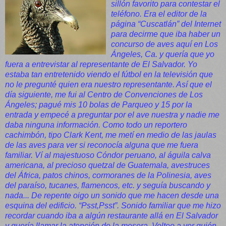
sillón favorito para contestar el
teléfono. Era el editor de la
página “Cuscatlán” del Internet
para decirme que iba haber un
concurso de aves aquí en Los
Ángeles, Ca. y quería que yo
fuera a entrevistar al representante de El Salvador. Yo
estaba tan entretenido viendo el fútbol en la televisión que
no le pregunté quien era nuestro representante. Así que el
día siguiente, me fui al Centro de Convenciones de Los
Ángeles; pagué mis 10 bolas de Parqueo y 15 por la
entrada y empecé a preguntar por el ave nuestra y nadie me
daba ninguna información. Como todo un reportero
cachimbón, tipo Clark Kent, me metí en medio de las jaulas
de las aves para ver si reconocía alguna que me fuera
familiar. Ví al majestuoso Cóndor peruano, al águila calva
americana, al precioso quetzal de Guatemala, avestruces
del África, patos chinos, cormoranes de la Polinesia, aves
del paraíso, tucanes, flamencos, etc. y seguía buscando y
nada... De repente oigo un sonido que me hacen desde una
esquina del edificio. “Psst,Psst”. Sonido familiar que me hizo
recordar cuando iba a algún restaurante allá en El Salvador
y quería llamar la atención de la mesera. Volteo a ver quién