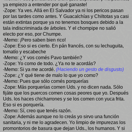
ya empiezo a entender por qué ganaste!
-Zope: Ya ves. Allá en El Salvador ya ni los pericos pasan
por las tardes como antes. Y Guacalchías y Chiltotas ya casi
están extintas porque ya no tenemos bosques debido a la
tala indiscriminada de árboles. Y el chompipe no salió
electo por eso, por Chumpe.
-Memo: ¡Pero saben bien rico!
-Zope: Eso si es cierto. En pán francés, con su lechuguita,
tomatío y escabeche
-Memo: ¿Y vos comés Pavo también?
-Zope: Yo como de todo. ¿Ya no te acordás?
-Memo: Si ya me acordé.
(Haciendo un gesto de disgusto)
-Zope: ¿Y qué tiene de malo lo que yo como?
-Memo: Pues que sólo comés porquerías
-Zope: Más porquerías comen Uds. y no dicen nada. Sólo
fijáte que los puercos comen cosas peores que yo. Después
Uds. los haces chicharrones y se los comen con yuca frita.
Eso si es porquería.
-Memo: Sí, creo que tenés razón.
-Zope: Además aunque no lo creás yo sirvo una función
sanitaria, y ni me lo agradecen. Yo limpio de impurezas los
promontorios de basura que dejan Uds., los humanos. Y si