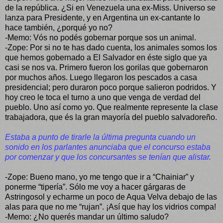
de la república. ¿Si en Venezuela una ex-Miss. Universo se
lanza para Presidente, y en Argentina un ex-cantante lo
hace también, ¿porqué yo no?
-Memo: Vós no podés gobernar porque sos un animal.
-Zope: Por si no te has dado cuenta, los animales somos los
que hemos gobernado a El Salvador en éste siglo que ya
casi se nos va. Primero fueron los gorilas que gobernaron
por muchos años. Luego llegaron los pescados a casa
presidencial; pero duraron poco porque salieron podridos. Y
hoy creo le toca el turno a uno que venga de verdad del
pueblo. Uno así como yo. Que realmente represente la clase
trabajadora, que és la gran mayoría del pueblo salvadoreño.
Estaba a punto de tirarle la última pregunta cuando un
sonido en los parlantes anunciaba que el concurso estaba
por comenzar y que los concursantes se tenían que alistar.
-Zope: Bueno mano, yo me tengo que ir a “Chainiar” y
ponerme “tipería”. Sólo me voy a hacer gárgaras de
Astringosol y echarme un poco de Aqua Velva debajo de las
alas para que no me “rujan”. ¡Así que hay los vidrios compa!
-Memo: ¿No querés mandar un último saludo?