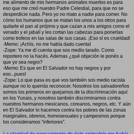
me alimento de mis hermanos animales muertos es para
eso que me creó nuestro Padre Celestial, para que no se
desperdicie nada. Pero yo no mato a nadie para comer. No
cómo los humanos que se matan los unos a los otros para
quitarle el pan al prójimo y que cazan a mis amigos como el
venado y el jabalí y les cortan las cabezas para ponerlas
como trofeos en las salas de sus casas. ¡Eso sí es crueldad!
-Memo: ¡Achís, no me había dado cuenta!
-Zope: Ya me dí cuenta que sos medio tarado. Como
reportero no la hacés. Ademas ¿qué objeción le ponés a
que yo sea negro?
-Memo: Es que en El Salvador no hay negros y por
eso...pues!
-Zope: Lo que pasa es que vos también sos medio racista
aunque no lo querrás reconocer. Nosotros los salvadoreños
somos los primeros en quejarnos de la discriminación aquí
en los Yunais, y nosotros también discriminamos contra
nuestros hermanos mexicanos, coreanos, negros, etc. Y aún
en El Salvador lo hacemos contra los pobres de las zonas
marginales, obreros, homosexuales y campesinos porque
los consideramos “inferiores”.
La claridad de pensamiento de éste animalejo me había