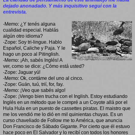
dejado anonadado. Y más inquisitivo seguí con la
entrevista.
-Memo: ¿Y tenés alguna
cualidad especial. Hablás
algún otro idioma?
-Zope: Soy tri-lingue. Hablo
Español, Caliche y Paja. Y le
hago un poco al Pitinglish.
-Memo: ¡Ah, sabés Inglés! A
ver, como se dice: ¿Cómo está usted?
-Zope: Jaguar yú!
-Memo: Ok, contáme del uno al cinco.
-Zope: Guán, tuú, trií, for, fay.
-Memo: ¡Veo que sabés algo!
-Zope: ¡Vengo bien trucha con el Inglish. Estoy estudiando
Inglés en un método que le compré a un Coyote allá por el
Hula Hula en un puesto de cassettes piratas. El maistro que
me los vendió me lo dió en mil quinientas chuyas. Es un
curso chaveliado de Follow me to América, que anuncia
Don Francisco de Sábado Gigante. Por cierto que él estuvo
hace poco en El Salvador y lo recibí con todos los honores