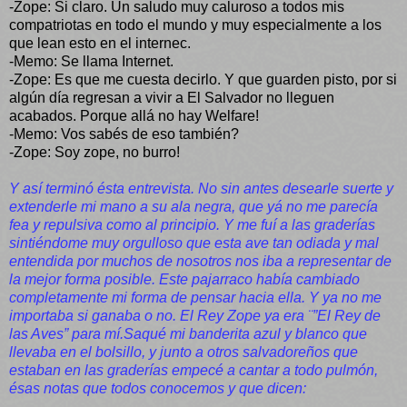
-Zope: Si claro. Un saludo muy caluroso a todos mis
compatriotas en todo el mundo y muy especialmente a los
que lean esto en el internec.
-Memo: Se llama Internet.
-Zope: Es que me cuesta decirlo. Y que guarden pisto, por si
algún día regresan a vivir a El Salvador no lleguen
acabados. Porque allá no hay Welfare!
-Memo: Vos sabés de eso también?
-Zope: Soy zope, no burro!
Y así terminó ésta entrevista. No sin antes desearle suerte y
extenderle mi mano a su ala negra, que yá no me parecía
fea y repulsiva como al principio. Y me fuí a las graderías
sintiéndome muy orgulloso que esta ave tan odiada y mal
entendida por muchos de nosotros nos iba a representar de
la mejor forma posible. Este pajarraco había cambiado
completamente mi forma de pensar hacia ella. Y ya no me
importaba si ganaba o no. El Rey Zope ya era ¨”El Rey de
las Aves” para mí.Saqué mi banderita azul y blanco que
llevaba en el bolsillo, y junto a otros salvadoreños que
estaban en las graderías empecé a cantar a todo pulmón,
ésas notas que todos conocemos y que dicen: