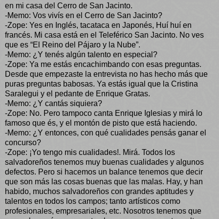
en mi casa del Cerro de San Jacinto.
-Memo: Vos vivís en el Cerro de San Jacinto?
-Zope: Yes en Inglés, tacataca en Japonés, Huí huí en
francés. Mi casa está en el Teleférico San Jacinto. No ves
que es “El Reino del Pájaro y la Nube”.
-Memo: ¿Y tenés algún talento en especial?
-Zope: Ya me estás encachimbando con esas preguntas.
Desde que empezaste la entrevista no has hecho más que
puras preguntas babosas. Ya estás igual que la Cristina
Saralegui y el pedante de Enrique Gratas.
-Memo: ¿Y cantás siquiera?
-Zope: No. Pero tampoco canta Enrique Iglesias y mirá lo
famoso que és, y el montón de pisto que está haciendo.
-Memo: ¿Y entonces, con qué cualidades pensás ganar el
concurso?
-Zope: ¡Yo tengo mis cualidades!. Mirá. Todos los
salvadoreños tenemos muy buenas cualidades y algunos
defectos. Pero si hacemos un balance tenemos que decir
que son más las cosas buenas que las malas. Hay, y han
habido, muchos salvadoreños con grandes aptitudes y
talentos en todos los campos; tanto artísticos como
profesionales, empresariales, etc. Nosotros tenemos que