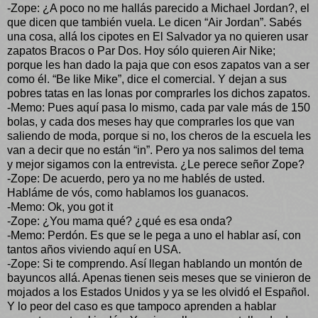
-Zope: ¿A poco no me hallás parecido a Michael Jordan?, el
que dicen que también vuela. Le dicen “Air Jordan”. Sabés
una cosa, allá los cipotes en El Salvador ya no quieren usar
zapatos Bracos o Par Dos. Hoy sólo quieren Air Nike;
porque les han dado la paja que con esos zapatos van a ser
como él. “Be like Mike”, dice el comercial. Y dejan a sus
pobres tatas en las lonas por comprarles los dichos zapatos.
-Memo: Pues aquí pasa lo mismo, cada par vale más de 150
bolas, y cada dos meses hay que comprarles los que van
saliendo de moda, porque si no, los cheros de la escuela les
van a decir que no están “in”. Pero ya nos salimos del tema
y mejor sigamos con la entrevista. ¿Le perece señor Zope?
-Zope: De acuerdo, pero ya no me hablés de usted.
Habláme de vós, como hablamos los guanacos.
-Memo: Ok, you got it
-Zope: ¿You mama qué? ¿qué es esa onda?
-Memo: Perdón. Es que se le pega a uno el hablar así, con
tantos años viviendo aquí en USA.
-Zope: Si te comprendo. Así llegan hablando un montón de
bayuncos allá. Apenas tienen seis meses que se vinieron de
mojados a los Estados Unidos y ya se les olvidó el Español.
Y lo peor del caso es que tampoco aprenden a hablar