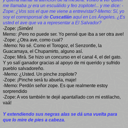
me llamaba ¡y era un escuálido y feo zopilote!... y me dice: -
Zope: ¿Vos sos el que me viene a entrevistar?-Memo: Sí, yo
soy el corresponsal de
Cuscatlán
aquí en Los Ángeles. ¿Es
usted el ave que va a representar a El Salvador?
-Zope: ¡Simón!
Memo: ¡Pero no puede ser. Yo pensé que iba a ser otra ave!
-Zope: ¿Otra ave, como cual?
-Memo: No sé. Como el Torogoz, el Senzontle, la
Guacamaya, el Chupamirto, alguno así.
-Zope: Mirá. Se hizo un concurso en el canal 4, el del gato.
Y yo salí ganador gracias al apoyo de mi querido y sufrido
pueblo salvadoreño.
-Memo: ¿Usted. Un pinche zopilote?
-Zope: ¡Pinche será tu abuela, maje!
-Memo: Perdón señor zope. Es que realmente estoy
sorprendido
-Zope: A vos también te dejé apantallado con mi estilacho,
vaá!
Y extendiendo sus negras alas se dá una vuelta para
que lo mire de pies a cabeza.