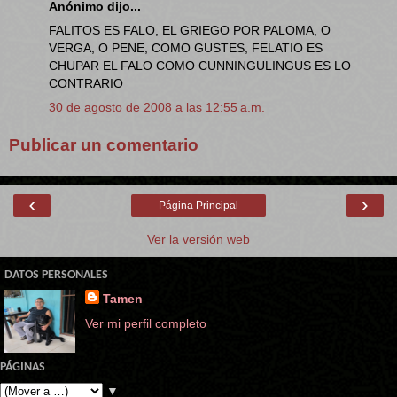
Anónimo dijo...
FALITOS ES FALO, EL GRIEGO POR PALOMA, O
VERGA, O PENE, COMO GUSTES, FELATIO ES
CHUPAR EL FALO COMO CUNNINGULINGUS ES LO
CONTRARIO
30 de agosto de 2008 a las 12:55 a.m.
Publicar un comentario
‹
›
Página Principal
Ver la versión web
DATOS PERSONALES
Tamen
Ver mi perfil completo
PÁGINAS
▼